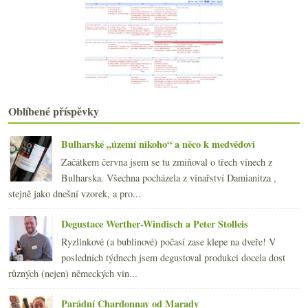
Mizím do luhů a hájů Šumavy…
Ryzlinkový experiment i s vínografy
Jurský park – nebojte se vínosaurů!
S vůní petroleje aneb ryzlinkový experiment
Krvavě rudé víno z Transylvánie
Výsledky ankety „nejraději chodím na ochutnávky…“
Jahody a vyzrálé ročníkové šumivé rosé
Ryzlinky v podání Weingut Dönnhoff
Oblíbené příspěvky
června
(22)
►
května
(20)
►
Bulharské „území nikoho“ a něco k medvědovi
dubna
(21)
►
Začátkem června jsem se tu zmiňoval o třech vínech z
března
(23)
►
Bulharska. Všechna pocházela z vinařství Damianitza ,
února
(20)
►
stejně jako dnešní vzorek, a pro...
ledna
(20)
►
Degustace Werther-Windisch a Peter Stolleis
2008
(270)
►
2007
(108)
Ryzlinkové (a bublinové) počasí zase klepe na dveře! V
►
posledních týdnech jsem degustoval produkci docela dost
různých (nejen) německých vin...
Parádní Chardonnay od Marady