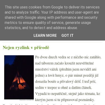
This site uses cookies from Google to deliver its services
and to analyze traffic. Your IP address and user-agent are
shared with Google along with performance and security
metrics to ensure quality of service, generate usage
statistics, and to detect and address abuse.
☰ Menu
LEARN MORE
GOT IT
PÁTEK 24. ČERVENCE 2009
Nejen ryzlink v přírodě
Po dvou dnech vedra se z ničeho nic zatáhlo,
nad táborem začalo kroužit neuvěřitelné
množství vážek (předtím jsem neviděl ani
jednu) a lovit hmyz, o pár minut později již
dorazila bouře a přívalový déšť. I teď prší,
sedím v teepee u ohně a datlím článek.
Vypadá to nepatřičně, stejně jako témata, ke
kterým jsem si tu připravoval poznámky.