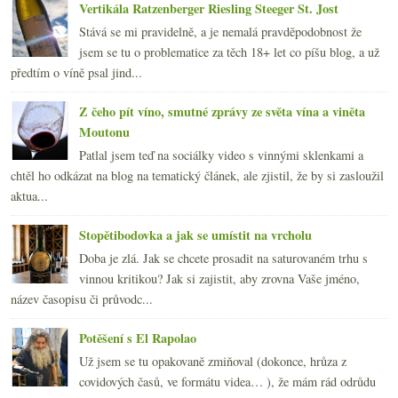
Vertikála Ratzenberger Riesling Steeger St. Jost
Stává se mi pravidelně, a je nemalá pravděpodobnost že
jsem se tu o problematice za těch 18+ let co píšu blog, a už
předtím o víně psal jind...
Z čeho pít víno, smutné zprávy ze světa vína a viněta
Moutonu
Patlal jsem teď na sociálky video s vinnými sklenkami a
chtěl ho odkázat na blog na tematický článek, ale zjistil, že by si zasloužil
aktua...
Stopětibodovka a jak se umístit na vrcholu
Doba je zlá. Jak se chcete prosadit na saturovaném trhu s
vinnou kritikou? Jak si zajistit, aby zrovna Vaše jméno,
název časopisu či průvodc...
Potěšení s El Rapolao
Už jsem se tu opakovaně zmiňoval (dokonce, hrůza z
covidových časů, ve formátu videa… ), že mám rád odrůdu