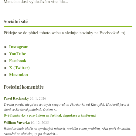
Mencía a dost vyhledávám vína hla...
Sociální sítě
Přidejte se do přátel tohoto webu a sledujte novinky na Facebooku! :o)
►
Instagram
►
YouTube
►
Facebook
►
X (Twitter)
►
Mastodon
Poslední komentáře
Pavel Raclavský
26. 1. 2026
Trochu pozdě, ale přece jen bych reagoval na Frankovku od Kasnyiků. Hodnotil jsem ji
vloni ve Strekově podobně. Ovšem z…
Dvě frankovky s pozvánkou na festival, degustace a konferenci
William Vaverka
10. 12. 2025
Pokud se bude klučit na správných místech, nevidím v tom problém, réva patří do svahu.
Nicméně se obávám, že po dotacích…