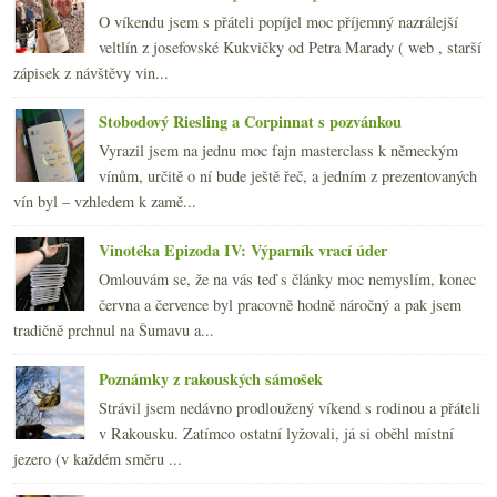
O víkendu jsem s přáteli popíjel moc příjemný nazrálejší
veltlín z josefovské Kukvičky od Petra Marady ( web , starší
zápisek z návštěvy vin...
Stobodový Riesling a Corpinnat s pozvánkou
Vyrazil jsem na jednu moc fajn masterclass k německým
vínům, určitě o ní bude ještě řeč, a jedním z prezentovaných
vín byl – vzhledem k zamě...
Vinotéka Epizoda IV: Výparník vrací úder
Omlouvám se, že na vás teď s články moc nemyslím, konec
června a července byl pracovně hodně náročný a pak jsem
tradičně prchnul na Šumavu a...
Poznámky z rakouských sámošek
Strávil jsem nedávno prodloužený víkend s rodinou a přáteli
v Rakousku. Zatímco ostatní lyžovali, já si oběhl místní
jezero (v každém směru ...