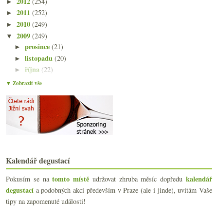
2012
(254)
►
2011
(252)
►
2010
(249)
►
2009
(249)
▼
prosince
(21)
►
listopadu
(20)
►
října
(22)
►
září
(21)
►
▼ Zobrazit vše
srpna
(21)
►
července
(18)
▼
Winecaching, fotosoutěž a nahá nymfa
Decanter, Géčko, vlašáky, kamínky, Stavekgnac…
Pstruhařství Mlýny
La Galerie vínu zaslíbená
Výsledky ankety „Odradí vás restaurační marže na v...
Kalendář degustací
Nejen ryzlink v přírodě
Chladnička na dvě vína
tomto místě
kalendář
Pokusím se na
udržovat zhruba měsíc dopředu
Když Müller-Thurgau nadchne
degustací
a podobných akcí především v Praze (ale i jinde), uvítám Vaše
7x ryzlinkové překyselení žaludku
tipy na zapomenuté události!
Třicetilitrový dopis z tábora