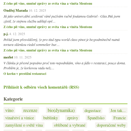
Z čeho pít víno, smutné zprávy ze světa vína a viněta Moutonu
Ondřej Marada
10. 12. 2025
Já jako univerzální zesilovač vůně pužívám ručně foukanou Gabriel - Glas.Pak jsem
zjistil, že stejnou službu udělají opě…
Z čeho pít víno, smutné zprávy ze světa vína a viněta Moutonu
p.j.
4. 12. 2025
Pořád jsem přesvědčený, že pro titul typu world class pinot je bezpodmínečně nutná
tortura sklenkou riedel sommelier bur…
Z čeho pít víno, smutné zprávy ze světa vína a viněta Moutonu
merlot
10. 11. 2025
V článku je přesně popsáno proč toto nepodnikám, víno a jídlo v restaraci, pouze doma.
Problém je, že korkovou vadu nelz…
O korku v prestižní restauraci
Přihlásit k odběru všech komentářů (RSS)
Kategorie
víno
recenze
bio(dynamika)
degustace
Jen tak...
vinařství a vinice
bublinky
zprávy
Španělsko
Francie
zamyšlení o světě vína
oblíbené a vybrané
doporučené weby