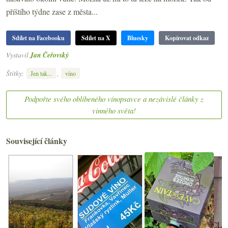
příštího týdne zase z města...
Sdílet na Facebooku
Sdílet na X
Bluesky
Kopírovat odkaz
Vystavil
Jan Čeřovský
Štítky:
,
Jen tak...
víno
Podpořte svého oblíbeného vínopsavce a nezávislé články z
vinného světa!
Související články