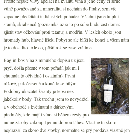
Prostě nějaké vlivy apelací na kvalitu vína a jeho ceny či sirné
vůně považované za mineralitu si nechám do Prahy, sem víc
zapadne předčítání indiánských pohádek.Všichni jsme tu plni
šrámů, škrábanců (poznámka až si to po sobě budu číst doma:
zjistit stav očkování proti tetanu) a modřin. V lesích okolo jsou
hromady hub, hlavně lišek. Pobyt se ale blíží ke konci a všem nám
je to dost líto. Ale co, příští rok se zase vrátíme.
Bag-in-box vína z minulého dopisu už jsou
pryč, došla přesně v tom pořadí, jak mi i
chutnala (a očividně i ostatním). První
růžové, pak červené a končilo se bílým.
Podobný ukazatel kvality je lepší než
jakékoliv body. Tak trochu jsem to nevydržel
a v obchodě s květinami a dárkovými
předměty, kde mají i víno, si během cesty pro
nutné zásoby zakoupil jednu dobrou láhev. Vlastně tu skoro
nejdražší, za skoro dvě stovky, normálně se prý prodává vlastně jen