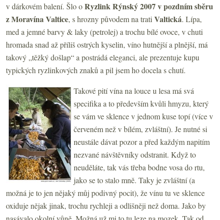
Ryzlink Rýnský 2007 v pozdním sběru
v dárkovém balení. Šlo o
z Moravína Valtice
Valtická
, s hrozny původem na trati
. Lípa,
med a jemné barvy & laky (petrolej) a trochu bílé ovoce, v chuti
hromada snad až příliš ostrých kyselin, víno hutnější a plnější, má
takový „těžký došlap“ a postrádá eleganci, ale prezentuje kupu
typických ryzlinkových znaků a pil jsem ho docela s chutí.
Takové pití vína na louce u lesa má svá
specifika a to především kvůli hmyzu, který
se vám ve sklence v jednom kuse topí (více v
červeném než v bílém, zvláštní). Je nutné si
neustále dávat pozor a před každým napitím
nezvané návštěvníky odstranit. Když to
neuděláte, tak vás třeba bodne vosa do rtu,
jako se to stalo mně. Taky je zvláštní (a
možná je to jen nějaký můj podivný pocit), že vínu tu ve sklence
oxiduje nějak jinak, trochu rychleji a odlišněji než doma. Jako by
nasávalo okolní vůně. Možná už mi to tu leze na mozek. Tak od