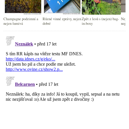
Champagne podzimní a
Různé vinné zprávy, nejen
Zpět z lesů s (nejen) bag-
Neje
nejen šumivá
dobré
in-boxy
nepř