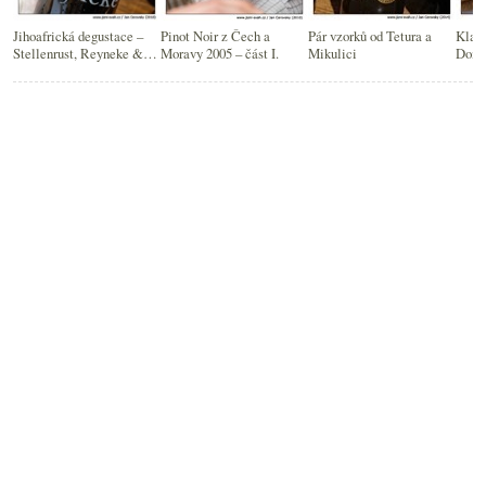
Jihoafrická degustace –
Pinot Noir z Čech a
Pár vzorků od Tetura a
Klasi
Stellenrust, Reyneke &
Moravy 2005 – část I.
Mikulici
Doma
Boekenhoutskloof