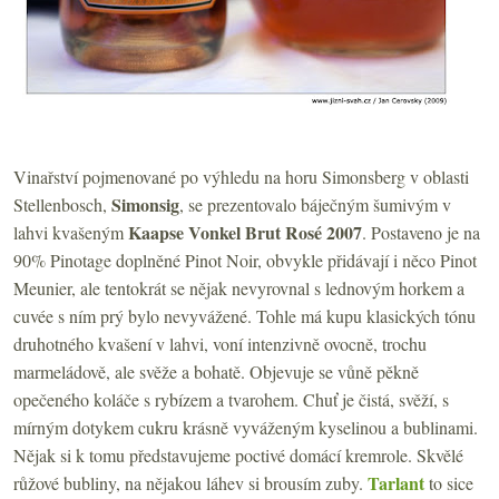
Vinařství pojmenované po výhledu na horu Simonsberg v oblasti
Simonsig
Stellenbosch,
, se prezentovalo báječným šumivým v
Kaapse Vonkel Brut Rosé 2007
lahvi kvašeným
. Postaveno je na
90% Pinotage doplněné Pinot Noir, obvykle přidávají i něco Pinot
Meunier, ale tentokrát se nějak nevyrovnal s lednovým horkem a
cuvée s ním prý bylo nevyvážené. Tohle má kupu klasických tónu
druhotného kvašení v lahvi, voní intenzivně ovocně, trochu
marmeládově, ale svěže a bohatě. Objevuje se vůně pěkně
opečeného koláče s rybízem a tvarohem. Chuť je čistá, svěží, s
mírným dotykem cukru krásně vyváženým kyselinou a bublinami.
Nějak si k tomu představujeme poctivé domácí kremrole. Skvělé
Tarlant
růžové bubliny, na nějakou láhev si brousím zuby.
to sice