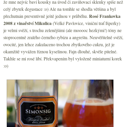
že mne nejvíc baví kousky na úvod či zavíňovací sklenky spíše než
celý zbytek degustace :o) Ale na tomhle se shodla většina a byl
Rosé Frankovka
přechutnán preventivně ještě jednou v průběhu.
2008 z vinařství Mikulica
(Velké Pavlovice, viniční trať Išperky)
je velmi svěží, s trochu zelenějšími (ale mooooc hezkými!) tóny ne
stoprocentně zralého černého rybízu a angreštu. Neuvěřitelně svěží,
ovocité, jen lehce zakulaceno trochou zbytkového cukru, jež je
okamžitě vyvážen říznou kyselinou. Fajn dlouhé, skvěle pitelné.
Takhle se mi rosé líbí. Překvapením byl vyloženě miniaturní korek
:o)