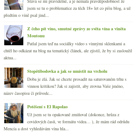
Stává se mi pravidelně, a je nemalá pravděpodobnost že
jsem se tu o problematice za těch 18+ let co píšu blog, a už
předtím o víně psal jind...
Z čeho pít víno, smutné zprávy ze světa vína a viněta
Moutonu
Patlal jsem teď na sociálky video s vinnými sklenkami a
chtěl ho odkázat na blog na tematický článek, ale zjistil, že by si zasloužil
aktua...
Stopětibodovka a jak se umístit na vrcholu
Doba je zlá. Jak se chcete prosadit na saturovaném trhu s
vinnou kritikou? Jak si zajistit, aby zrovna Vaše jméno,
název časopisu či průvodc...
Potěšení s El Rapolao
Už jsem se tu opakovaně zmiňoval (dokonce, hrůza z
covidových časů, ve formátu videa… ), že mám rád odrůdu
Mencía a dost vyhledávám vína hla...