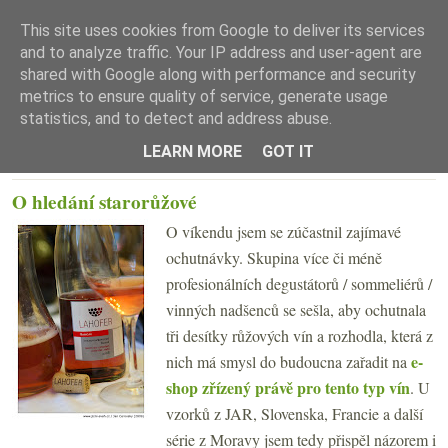
This site uses cookies from Google to deliver its services
and to analyze traffic. Your IP address and user-agent are
shared with Google along with performance and security
metrics to ensure quality of service, generate usage
statistics, and to detect and address abuse.
☰ Menu
LEARN MORE
GOT IT
PONDĚLÍ 27. DUBNA 2009
O hledání starorůžové
O víkendu jsem se zúčastnil zajímavé
ochutnávky. Skupina více či méně
profesionálních degustátorů / sommeliérů /
vinných nadšenců se sešla, aby ochutnala
tři desítky růžových vín a rozhodla, která z
e-
nich má smysl do budoucna zařadit na
shop zřízený právě pro tento typ vín
. U
vzorků z JAR, Slovenska, Francie a další
série z Moravy jsem tedy přispěl názorem i