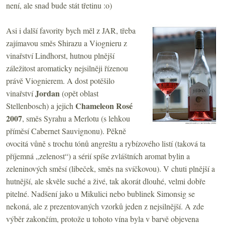
není, ale snad bude stát třetinu :o)
Asi i další favority bych měl z JAR, třeba
zajímavou směs Shirazu a Viognieru z
vinařství Lindhorst, hutnou plnější
záležitost aromaticky nejsilněji řízenou
právě Viognierem. A dost potěšilo
Jordan
vinařství
(opět oblast
Chameleon Rosé
Stellenbosch) a jejich
2007
, směs Syrahu a Merlotu (s lehkou
příměsí Cabernet Sauvignonu). Pěkně
ovocitá vůně s trochu tónů angreštu a rybízového listí (taková ta
příjemná „zelenost“) a sérií spíše zvláštních aromat bylin a
zeleninových směsí (libeček, směs na svíčkovou). V chuti plnější a
hutnější, ale skvěle suché a živé, tak akorát dlouhé, velmi dobře
pitelné. Nadšení jako u Mikulici nebo bublinek Simonsig se
nekoná, ale z prezentovaných vzorků jeden z nejsilnější. A zde
výběr zakončím, protože u tohoto vína byla v barvě objevena