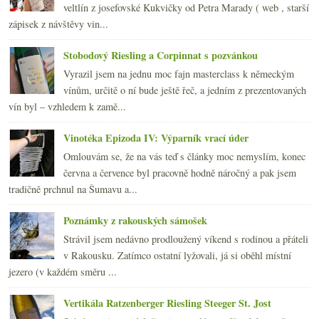
veltlín z josefovské Kukvičky od Petra Marady ( web , starší
zápisek z návštěvy vin...
Stobodový Riesling a Corpinnat s pozvánkou
Vyrazil jsem na jednu moc fajn masterclass k německým
vínům, určitě o ní bude ještě řeč, a jedním z prezentovaných
vín byl – vzhledem k zamě...
Vinotéka Epizoda IV: Výparník vrací úder
Omlouvám se, že na vás teď s články moc nemyslím, konec
června a července byl pracovně hodně náročný a pak jsem
tradičně prchnul na Šumavu a...
Poznámky z rakouských sámošek
Strávil jsem nedávno prodloužený víkend s rodinou a přáteli
v Rakousku. Zatímco ostatní lyžovali, já si oběhl místní
jezero (v každém směru ...
Vertikála Ratzenberger Riesling Steeger St. Jost