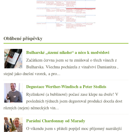
Výsledky ankety „tichá růžová vína…“
Hapalo nám víno
Levně ale bez nadšení
Povelikonoční vinný telegram
Novorozenci z Bordeaux s příchutí druhé světové
Podvečer, večeře a ráno s víny Leroy
Oblíbené příspěvky
Počasí ničí pracovní morálku!
Už je to tu zas, En Primeur čas…
Bulharské „území nikoho“ a něco k medvědovi
Vlašáček a červený naturvín
Začátkem června jsem se tu zmiňoval o třech vínech z
Výsledky ankety „Víno nejčastěji nakupuji…“
Bulharska. Všechna pocházela z vinařství Damianitza ,
Staré dobré příběhy s vůní rašeliny
stejně jako dnešní vzorek, a pro...
Přichází velká změna
března
(23)
►
Degustace Werther-Windisch a Peter Stolleis
února
(20)
►
Ryzlinkové (a bublinové) počasí zase klepe na dveře! V
ledna
(20)
►
posledních týdnech jsem degustoval produkci docela dost
2008
(270)
►
různých (nejen) německých vin...
2007
(108)
►
Parádní Chardonnay od Marady
O víkendu jsem s přáteli popíjel moc příjemný nazrálejší