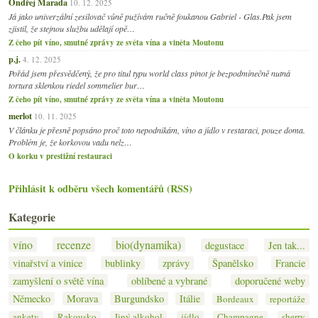
Ondřej Marada
10. 12. 2025
Já jako univerzální zesilovač vůně pužívám ručně foukanou Gabriel - Glas.Pak jsem
zjistil, že stejnou službu udělají opě…
Z čeho pít víno, smutné zprávy ze světa vína a viněta Moutonu
p.j.
4. 12. 2025
Pořád jsem přesvědčený, že pro titul typu world class pinot je bezpodmínečně nutná
tortura sklenkou riedel sommelier bur…
Z čeho pít víno, smutné zprávy ze světa vína a viněta Moutonu
merlot
10. 11. 2025
V článku je přesně popsáno proč toto nepodnikám, víno a jídlo v restaraci, pouze doma.
Problém je, že korkovou vadu nelz…
O korku v prestižní restauraci
Přihlásit k odběru všech komentářů (RSS)
Kategorie
víno
recenze
bio(dynamika)
degustace
Jen tak...
vinařství a vinice
bublinky
zprávy
Španělsko
Francie
zamyšlení o světě vína
oblíbené a vybrané
doporučené weby
Německo
Morava
Burgundsko
Itálie
Bordeaux
reportáže
ankety
Rakousko
Jiný alkohol
jídlo
Champagne
sherry