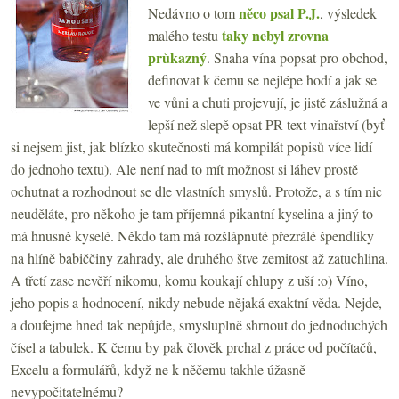
něco psal P.J.
Nedávno o tom
, výsledek
taky nebyl zrovna
malého testu
průkazný
. Snaha vína popsat pro obchod,
definovat k čemu se nejlépe hodí a jak se
ve vůni a chuti projevují, je jistě záslužná a
lepší než slepě opsat PR text vinařství (byť
si nejsem jist, jak blízko skutečnosti má kompilát popisů více lidí
do jednoho textu). Ale není nad to mít možnost si láhev prostě
ochutnat a rozhodnout se dle vlastních smyslů. Protože, a s tím nic
neuděláte, pro někoho je tam příjemná pikantní kyselina a jiný to
má hnusně kyselé. Někdo tam má rozšlápnuté přezrálé špendlíky
na hlíně babiččiny zahrady, ale druhého štve zemitost až zatuchlina.
A třetí zase nevěří nikomu, komu koukají chlupy z uší :o) Víno,
jeho popis a hodnocení, nikdy nebude nějaká exaktní věda. Nejde,
a doufejme hned tak nepůjde, smysluplně shrnout do jednoduchých
čísel a tabulek. K čemu by pak člověk prchal z práce od počítačů,
Excelu a formulářů, když ne k něčemu takhle úžasně
nevypočitatelnému?