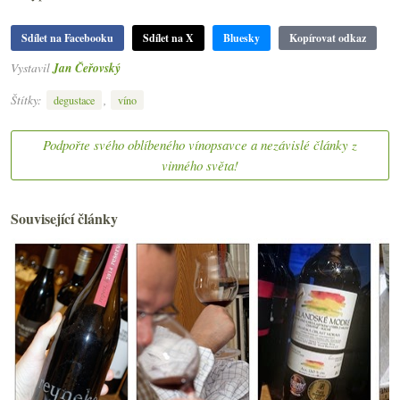
Sdílet na Facebooku
Sdílet na X
Bluesky
Kopírovat odkaz
Vystavil
Jan Čeřovský
Štítky:
,
degustace
víno
Podpořte svého oblíbeného vínopsavce a nezávislé články z
vinného světa!
Související články