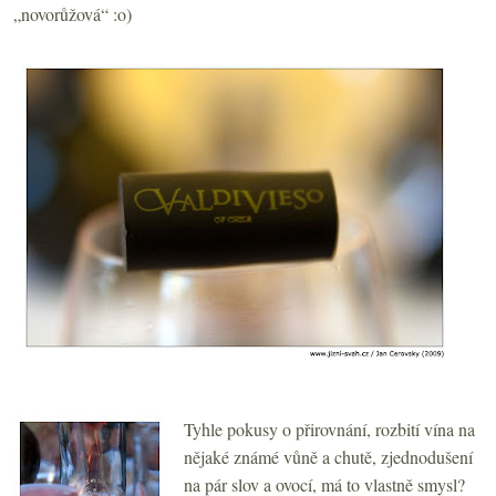
„novorůžová“ :o)
Tyhle pokusy o přirovnání, rozbití vína na
nějaké známé vůně a chutě, zjednodušení
na pár slov a ovocí, má to vlastně smysl?