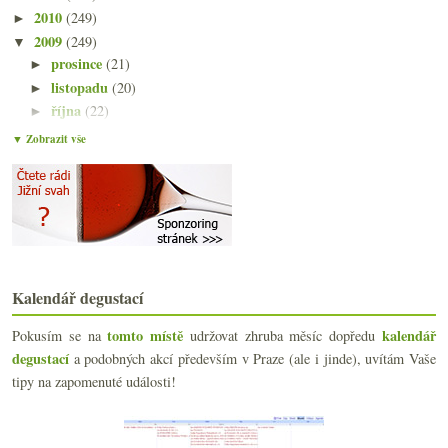
2010
(249)
►
2009
(249)
▼
prosince
(21)
►
listopadu
(20)
►
října
(22)
►
září
(21)
►
▼ Zobrazit vše
srpna
(21)
►
července
(18)
►
června
(22)
►
května
(20)
►
dubna
(21)
▼
Christian Moreau a vína z Chablis
Pět piv do klobouku
Kalendář degustací
S grácií filmové hvězdy
tomto místě
kalendář
Pokusím se na
udržovat zhruba měsíc dopředu
O hledání starorůžové
degustací
a podobných akcí především v Praze (ale i jinde), uvítám Vaše
Civilizace v reálném čase
Terroir, vinař a jeden pěkný Mâcon
tipy na zapomenuté události!
Umíte popsat víno?
Pepíkova bordó směska z Brazílie
Někdy příběh nestačí