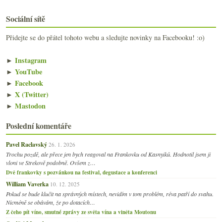
Sociální sítě
Přidejte se do přátel tohoto webu a sledujte novinky na Facebooku! :o)
►
Instagram
►
YouTube
►
Facebook
►
X (Twitter)
►
Mastodon
Poslední komentáře
Pavel Raclavský
26. 1. 2026
Trochu pozdě, ale přece jen bych reagoval na Frankovku od Kasnyiků. Hodnotil jsem ji
vloni ve Strekově podobně. Ovšem z…
Dvě frankovky s pozvánkou na festival, degustace a konferenci
William Vaverka
10. 12. 2025
Pokud se bude klučit na správných místech, nevidím v tom problém, réva patří do svahu.
Nicméně se obávám, že po dotacích…
Z čeho pít víno, smutné zprávy ze světa vína a viněta Moutonu