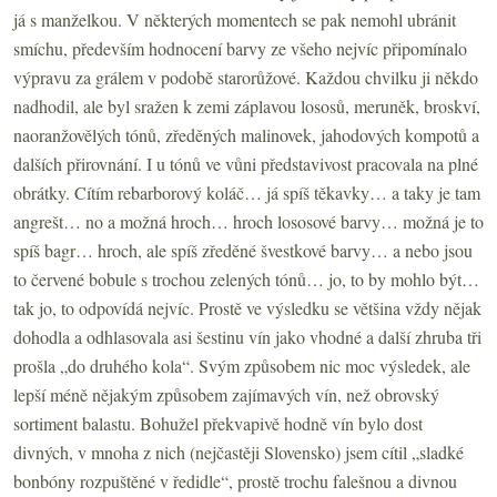
já s manželkou. V některých momentech se pak nemohl ubránit
smíchu, především hodnocení barvy ze všeho nejvíc připomínalo
výpravu za grálem v podobě starorůžové. Každou chvilku ji někdo
nadhodil, ale byl sražen k zemi záplavou lososů, meruněk, broskví,
naoranžovělých tónů, zředěných malinovek, jahodových kompotů a
dalších přirovnání. I u tónů ve vůni představivost pracovala na plné
obrátky. Cítím rebarborový koláč… já spíš těkavky… a taky je tam
angrešt… no a možná hroch… hroch lososové barvy… možná je to
spíš bagr… hroch, ale spíš zředěné švestkové barvy… a nebo jsou
to červené bobule s trochou zelených tónů… jo, to by mohlo být…
tak jo, to odpovídá nejvíc. Prostě ve výsledku se většina vždy nějak
dohodla a odhlasovala asi šestinu vín jako vhodné a další zhruba tři
prošla „do druhého kola“. Svým způsobem nic moc výsledek, ale
lepší méně nějakým způsobem zajímavých vín, než obrovský
sortiment balastu. Bohužel překvapivě hodně vín bylo dost
divných, v mnoha z nich (nejčastěji Slovensko) jsem cítil „sladké
bonbóny rozpuštěné v ředidle“, prostě trochu falešnou a divnou