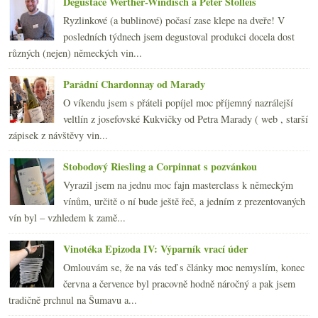
Degustace Werther-Windisch a Peter Stolleis
února
(20)
►
Ryzlinkové (a bublinové) počasí zase klepe na dveře! V
ledna
(20)
►
posledních týdnech jsem degustoval produkci docela dost
2008
(270)
►
různých (nejen) německých vin...
2007
(108)
►
Parádní Chardonnay od Marady
O víkendu jsem s přáteli popíjel moc příjemný nazrálejší
veltlín z josefovské Kukvičky od Petra Marady ( web , starší
zápisek z návštěvy vin...
Stobodový Riesling a Corpinnat s pozvánkou
Vyrazil jsem na jednu moc fajn masterclass k německým
vínům, určitě o ní bude ještě řeč, a jedním z prezentovaných
vín byl – vzhledem k zamě...
Vinotéka Epizoda IV: Výparník vrací úder
Omlouvám se, že na vás teď s články moc nemyslím, konec
června a července byl pracovně hodně náročný a pak jsem
tradičně prchnul na Šumavu a...