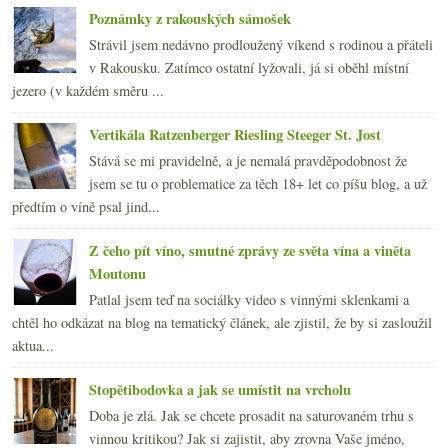
Poznámky z rakouských sámošek
Strávil jsem nedávno prodloužený víkend s rodinou a přáteli
v Rakousku. Zatímco ostatní lyžovali, já si oběhl místní
jezero (v každém směru ...
Vertikála Ratzenberger Riesling Steeger St. Jost
Stává se mi pravidelně, a je nemalá pravděpodobnost že
jsem se tu o problematice za těch 18+ let co píšu blog, a už
předtím o víně psal jind...
Z čeho pít víno, smutné zprávy ze světa vína a viněta
Moutonu
Patlal jsem teď na sociálky video s vinnými sklenkami a
chtěl ho odkázat na blog na tematický článek, ale zjistil, že by si zasloužil
aktua...
Stopětibodovka a jak se umístit na vrcholu
Doba je zlá. Jak se chcete prosadit na saturovaném trhu s
vinnou kritikou? Jak si zajistit, aby zrovna Vaše jméno,