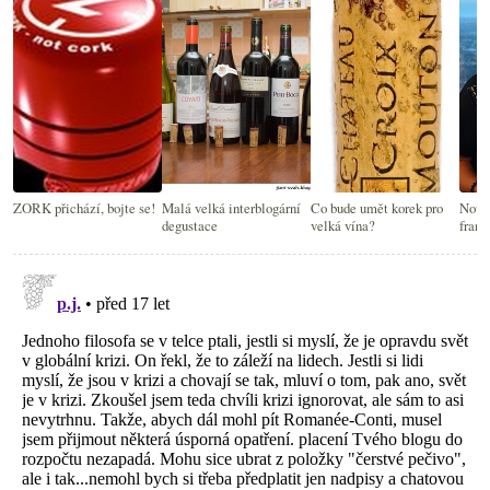
ZORK přichází, bojte se!
Malá velká interblogární
Co bude umět korek pro
Nové 
degustace
velká vína?
frank