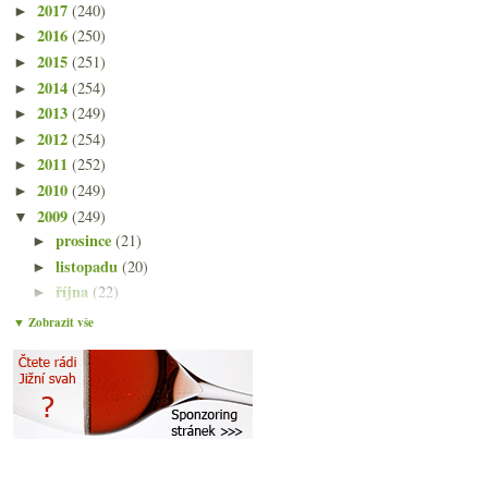
2017
(240)
►
2016
(250)
►
2015
(251)
►
2014
(254)
►
2013
(249)
►
2012
(254)
►
2011
(252)
►
2010
(249)
►
2009
(249)
▼
prosince
(21)
►
listopadu
(20)
►
října
(22)
►
září
(21)
►
▼ Zobrazit vše
srpna
(21)
►
července
(18)
►
června
(22)
►
května
(20)
►
dubna
(21)
▼
Christian Moreau a vína z Chablis