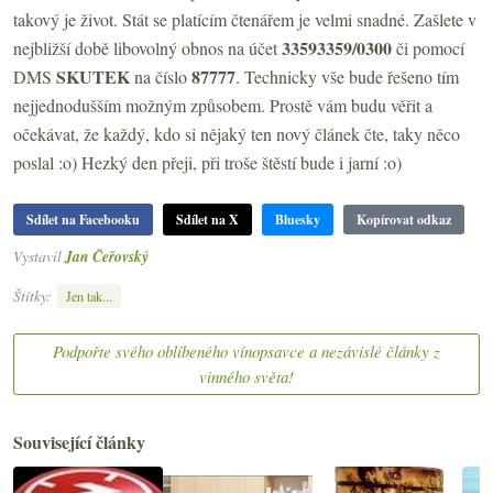
takový je život. Stát se platícím čtenářem je velmi snadné. Zašlete v
33593359/0300
nejbližší době libovolný obnos na účet
či pomocí
SKUTEK
87777
DMS
na číslo
. Technicky vše bude řešeno tím
nejjednodušším možným způsobem. Prostě vám budu věřit a
očekávat, že každý, kdo si nějaký ten nový článek čte, taky něco
poslal :o) Hezký den přeji, při troše štěstí bude i jarní :o)
Sdílet na Facebooku
Sdílet na X
Bluesky
Kopírovat odkaz
Vystavil
Jan Čeřovský
Štítky:
Jen tak...
Podpořte svého oblíbeného vínopsavce a nezávislé články z
vinného světa!
Související články