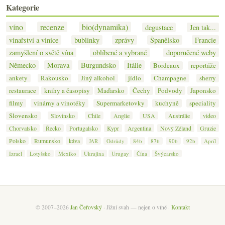
Kategorie
víno
recenze
bio(dynamika)
degustace
Jen tak...
vinařství a vinice
bublinky
zprávy
Španělsko
Francie
zamyšlení o světě vína
oblíbené a vybrané
doporučené weby
Německo
Morava
Burgundsko
Itálie
Bordeaux
reportáže
ankety
Rakousko
Jiný alkohol
jídlo
Champagne
sherry
restaurace
knihy a časopisy
Maďarsko
Čechy
Podvody
Japonsko
filmy
vinárny a vinotéky
Supermarketovky
kuchyně
speciality
Slovensko
Slovinsko
Chile
Anglie
USA
Austrálie
video
Chorvatsko
Řecko
Portugalsko
Kypr
Argentina
Nový Zéland
Gruzie
Polsko
Rumunsko
káva
JAR
Odrůdy
84b
87b
90b
92b
Apríl
Izrael
Lotyšsko
Mexiko
Ukrajina
Urugay
Čína
Švýcarsko
© 2007–2026
Jan Čeřovský
· Jižní svah — nejen o víně ·
Kontakt