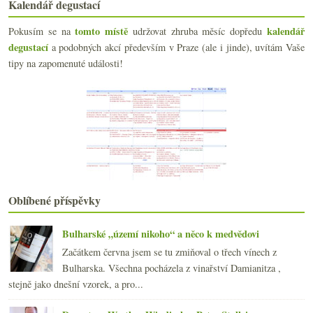
Pět piv do klobouku
Kalendář degustací
S grácií filmové hvězdy
tomto místě
kalendář
Pokusím se na
udržovat zhruba měsíc dopředu
O hledání starorůžové
degustací
a podobných akcí především v Praze (ale i jinde), uvítám Vaše
Civilizace v reálném čase
Terroir, vinař a jeden pěkný Mâcon
tipy na zapomenuté události!
Umíte popsat víno?
Pepíkova bordó směska z Brazílie
Někdy příběh nestačí
Výsledky ankety „tichá růžová vína…“
Hapalo nám víno
Levně ale bez nadšení
Povelikonoční vinný telegram
Novorozenci z Bordeaux s příchutí druhé světové
Podvečer, večeře a ráno s víny Leroy
Oblíbené příspěvky
Počasí ničí pracovní morálku!
Už je to tu zas, En Primeur čas…
Bulharské „území nikoho“ a něco k medvědovi
Vlašáček a červený naturvín
Začátkem června jsem se tu zmiňoval o třech vínech z
Výsledky ankety „Víno nejčastěji nakupuji…“
Bulharska. Všechna pocházela z vinařství Damianitza ,
Staré dobré příběhy s vůní rašeliny
stejně jako dnešní vzorek, a pro...
Přichází velká změna
března
(23)
►