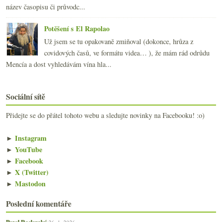
název časopisu či průvodc...
Potěšení s El Rapolao
Už jsem se tu opakovaně zmiňoval (dokonce, hrůza z
covidových časů, ve formátu videa… ), že mám rád odrůdu
Mencía a dost vyhledávám vína hla...
Sociální sítě
Přidejte se do přátel tohoto webu a sledujte novinky na Facebooku! :o)
►
Instagram
►
YouTube
►
Facebook
►
X (Twitter)
►
Mastodon
Poslední komentáře
Pavel Raclavský