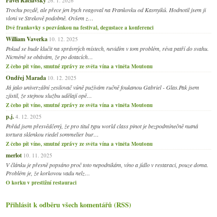
26. 1. 2026
Trochu pozdě, ale přece jen bych reagoval na Frankovku od Kasnyiků. Hodnotil jsem ji
vloni ve Strekově podobně. Ovšem z…
Dvě frankovky s pozvánkou na festival, degustace a konferenci
William Vaverka
10. 12. 2025
Pokud se bude klučit na správných místech, nevidím v tom problém, réva patří do svahu.
Nicméně se obávám, že po dotacích…
Z čeho pít víno, smutné zprávy ze světa vína a viněta Moutonu
Ondřej Marada
10. 12. 2025
Já jako univerzální zesilovač vůně pužívám ručně foukanou Gabriel - Glas.Pak jsem
zjistil, že stejnou službu udělají opě…
Z čeho pít víno, smutné zprávy ze světa vína a viněta Moutonu
p.j.
4. 12. 2025
Pořád jsem přesvědčený, že pro titul typu world class pinot je bezpodmínečně nutná
tortura sklenkou riedel sommelier bur…
Z čeho pít víno, smutné zprávy ze světa vína a viněta Moutonu
merlot
10. 11. 2025
V článku je přesně popsáno proč toto nepodnikám, víno a jídlo v restaraci, pouze doma.
Problém je, že korkovou vadu nelz…
O korku v prestižní restauraci
Přihlásit k odběru všech komentářů (RSS)