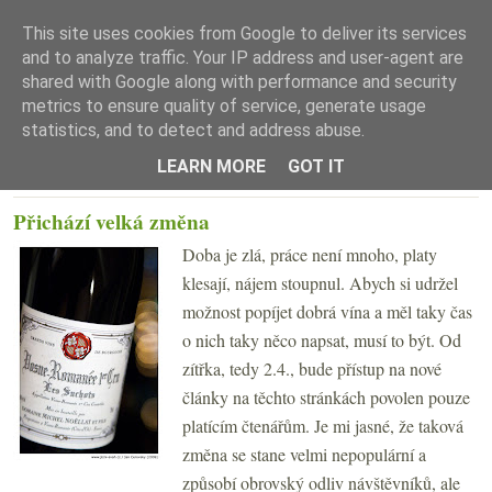
This site uses cookies from Google to deliver its services
and to analyze traffic. Your IP address and user-agent are
shared with Google along with performance and security
metrics to ensure quality of service, generate usage
statistics, and to detect and address abuse.
☰ Menu
LEARN MORE
GOT IT
STŘEDA 1. DUBNA 2009
Přichází velká změna
Doba je zlá, práce není mnoho, platy
klesají, nájem stoupnul. Abych si udržel
možnost popíjet dobrá vína a měl taky čas
o nich taky něco napsat, musí to být. Od
zítřka, tedy 2.4., bude přístup na nové
články na těchto stránkách povolen pouze
platícím čtenářům. Je mi jasné, že taková
změna se stane velmi nepopulární a
způsobí obrovský odliv návštěvníků, ale