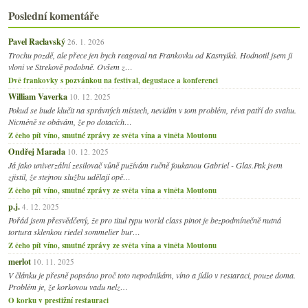
Poslední komentáře
Pavel Raclavský
26. 1. 2026
Trochu pozdě, ale přece jen bych reagoval na Frankovku od Kasnyiků. Hodnotil jsem ji
vloni ve Strekově podobně. Ovšem z…
Dvě frankovky s pozvánkou na festival, degustace a konferenci
William Vaverka
10. 12. 2025
Pokud se bude klučit na správných místech, nevidím v tom problém, réva patří do svahu.
Nicméně se obávám, že po dotacích…
Z čeho pít víno, smutné zprávy ze světa vína a viněta Moutonu
Ondřej Marada
10. 12. 2025
Já jako univerzální zesilovač vůně pužívám ručně foukanou Gabriel - Glas.Pak jsem
zjistil, že stejnou službu udělají opě…
Z čeho pít víno, smutné zprávy ze světa vína a viněta Moutonu
p.j.
4. 12. 2025
Pořád jsem přesvědčený, že pro titul typu world class pinot je bezpodmínečně nutná
tortura sklenkou riedel sommelier bur…
Z čeho pít víno, smutné zprávy ze světa vína a viněta Moutonu
merlot
10. 11. 2025
V článku je přesně popsáno proč toto nepodnikám, víno a jídlo v restaraci, pouze doma.
Problém je, že korkovou vadu nelz…
O korku v prestižní restauraci