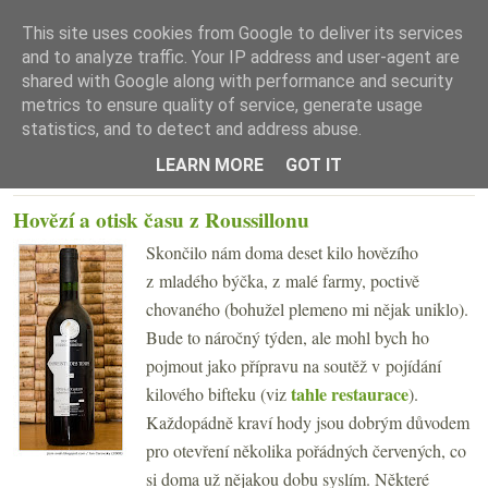
This site uses cookies from Google to deliver its services
and to analyze traffic. Your IP address and user-agent are
shared with Google along with performance and security
metrics to ensure quality of service, generate usage
statistics, and to detect and address abuse.
☰ Menu
LEARN MORE
GOT IT
ÚTERÝ 14. ŘÍJNA 2008
Hovězí a otisk času z Roussillonu
Skončilo nám doma deset kilo hovězího
z mladého býčka, z malé farmy, poctivě
chovaného (bohužel plemeno mi nějak uniklo).
Bude to náročný týden, ale mohl bych ho
pojmout jako přípravu na soutěž v pojídání
tahle restaurace
kilového bifteku (viz
).
Každopádně kraví hody jsou dobrým důvodem
pro otevření několika pořádných červených, co
si doma už nějakou dobu syslím. Některé