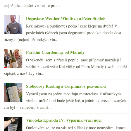
července
(23)
►
stejně jako dnešní vzorek, a pro...
června
(25)
►
května
(24)
►
Degustace Werther-Windisch a Peter Stolleis
dubna
(23)
►
Ryzlinkové (a bublinové) počasí zase klepe na dveře! V
března
(19)
►
posledních týdnech jsem degustoval produkci docela dost
února
(24)
►
různých (nejen) německých vin...
ledna
(24)
►
2007
(108)
►
Parádní Chardonnay od Marady
O víkendu jsem s přáteli popíjel moc příjemný nazrálejší
veltlín z josefovské Kukvičky od Petra Marady ( web , starší
zápisek z návštěvy vin...
Stobodový Riesling a Corpinnat s pozvánkou
Vyrazil jsem na jednu moc fajn masterclass k německým
vínům, určitě o ní bude ještě řeč, a jedním z prezentovaných
vín byl – vzhledem k zamě...
Vinotéka Epizoda IV: Výparník vrací úder
Omlouvám se, že na vás teď s články moc nemyslím, konec