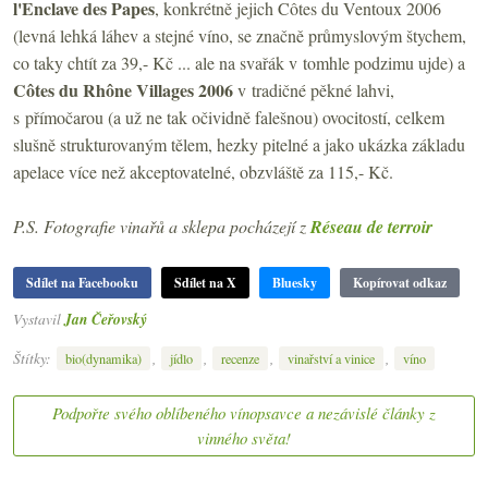
l'Enclave des Papes
, konkrétně jejich Côtes du Ventoux 2006
(levná lehká láhev a stejné víno, se značně průmyslovým štychem,
co taky chtít za 39,- Kč ... ale na svařák v tomhle podzimu ujde) a
Côtes du Rhône Villages 2006
v tradičné pěkné lahvi,
s přímočarou (a už ne tak očividně falešnou) ovocitostí, celkem
slušně strukturovaným tělem, hezky pitelné a jako ukázka základu
apelace více než akceptovatelné, obzvláště za 115,- Kč.
P.S. Fotografie vinařů a sklepa pocházejí z
Réseau de terroir
Sdílet na Facebooku
Sdílet na X
Bluesky
Kopírovat odkaz
Vystavil
Jan Čeřovský
Štítky:
,
,
,
,
bio(dynamika)
jídlo
recenze
vinařství a vinice
víno
Podpořte svého oblíbeného vínopsavce a nezávislé články z
vinného světa!