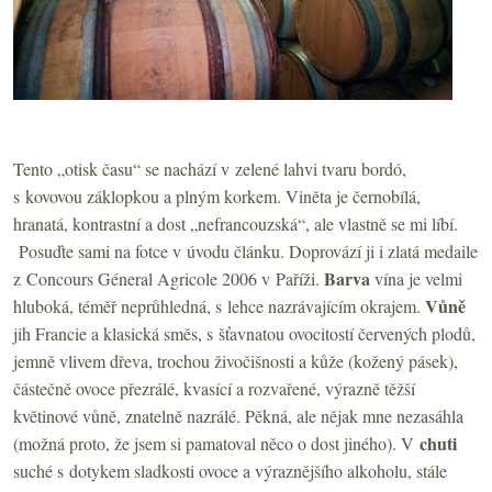
Tento „otisk času“ se nachází v zelené lahvi tvaru bordó,
s kovovou záklopkou a plným korkem. Viněta je černobílá,
hranatá, kontrastní a dost „nefrancouzská“, ale vlastně se mi líbí.
Posuďte sami na fotce v úvodu článku. Doprovází ji i zlatá medaile
Barva
z Concours Géneral Agricole 2006 v Paříži.
vína je velmi
Vůně
hluboká, téměř neprůhledná, s lehce nazrávajícím okrajem.
jih Francie a klasická směs, s šťavnatou ovocitostí červených plodů,
jemně vlivem dřeva, trochou živočišnosti a kůže (kožený pásek),
částečně ovoce přezrálé, kvasící a rozvařené, výrazně těžší
květinové vůně, znatelně nazrálé. Pěkná, ale nějak mne nezasáhla
chuti
(možná proto, že jsem si pamatoval něco o dost jiného). V
suché s dotykem sladkosti ovoce a výraznějšího alkoholu, stále