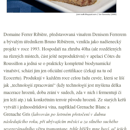
Domaine Ferrer Ribière, představovaná vinařem Denisem Ferrerem
a bývalým úředníkem Bruno Ribièrem, vznikla jako nadšenecký
projekt v roce 1993. Hospodaří na zhruba 40ha (ale rozdělených
na různých místech, část ještě neproduktivní) v apelaci Côtes du
Roussillon a jedná se o prakticky kompletně biodynamické
vinařství, schází jim jen oficiální certifikace (čekají na tu od
Ecocertu). Produkují v každém roce celou řadu cuvée, která se liší
jak „technologií zpracování“ (kdy technologií jest myšlena délka
macerace hroznů, doba zrání v sudech, zda v nich i fermentují či
jen leží atp.) tak konkrétním terroir původu hroznů. Ze starých keřů
vytváří i jednoodrůdová vína, například Grenache Blanc a
Grenache Gris (
lahvován po šetrném přetočení v dubnu
následujícího roku, při ubývajícím měsíci a za silného suchého
severozápadního větru tramontane, tyhle hříčky mne baví, ač jejich