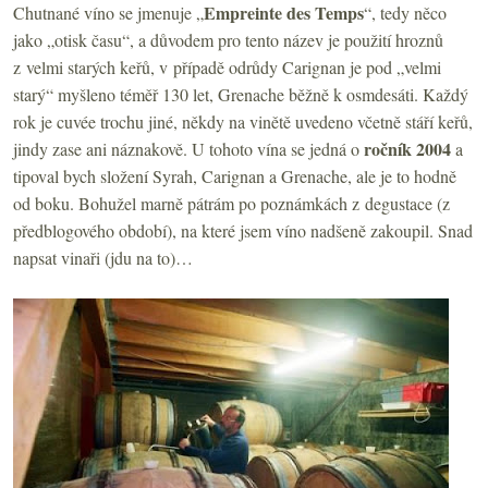
Empreinte des Temps
Chutnané víno se jmenuje „
“, tedy něco
jako „otisk času“, a důvodem pro tento název je použití hroznů
z velmi starých keřů, v případě odrůdy Carignan je pod „velmi
starý“ myšleno téměř 130 let, Grenache běžně k osmdesáti. Každý
rok je cuvée trochu jiné, někdy na vinětě uvedeno včetně stáří keřů,
ročník 2004
jindy zase ani náznakově. U tohoto vína se jedná o
a
tipoval bych složení Syrah, Carignan a Grenache, ale je to hodně
od boku. Bohužel marně pátrám po poznámkách z degustace (z
předblogového období), na které jsem víno nadšeně zakoupil. Snad
napsat vinaři (jdu na to)…