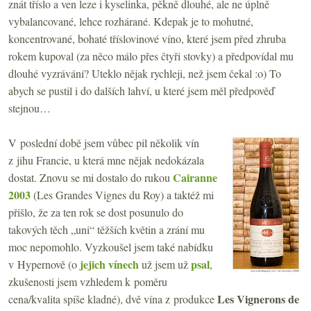
znát tříslo a ven leze i kyselinka, pěkně dlouhé, ale ne úplně
vybalancované, lehce rozhárané. Kdepak je to mohutné,
koncentrované, bohaté tříslovinové víno, které jsem před zhruba
rokem kupoval (za něco málo přes čtyři stovky) a předpovídal mu
dlouhé vyzrávání? Uteklo nějak rychleji, než jsem čekal :o) To
abych se pustil i do dalších lahví, u které jsem měl předpověď
stejnou…
V poslední době jsem vůbec pil několik vín
z jihu Francie, u která mne nějak nedokázala
Cairanne
dostat. Znovu se mi dostalo do rukou
2003
(Les Grandes Vignes du Roy) a taktéž mi
přišlo, že za ten rok se dost posunulo do
takových těch „uni“ těžších květin a zrání mu
moc nepomohlo. Vyzkoušel jsem také nabídku
jejich vínech
psal
v Hypernově (o
už jsem už
,
zkušenosti jsem vzhledem k poměru
Les Vignerons de
cena/kvalita spíše kladné), dvě vína z produkce