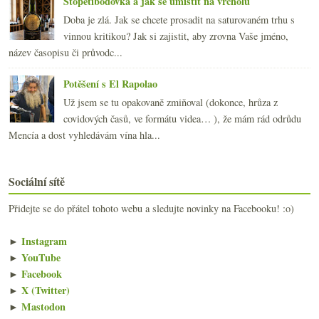
Stopětibodovka a jak se umístit na vrcholu
Doba je zlá. Jak se chcete prosadit na saturovaném trhu s
vinnou kritikou? Jak si zajistit, aby zrovna Vaše jméno,
název časopisu či průvodc...
Potěšení s El Rapolao
Už jsem se tu opakovaně zmiňoval (dokonce, hrůza z
covidových časů, ve formátu videa… ), že mám rád odrůdu
Mencía a dost vyhledávám vína hla...
Sociální sítě
Přidejte se do přátel tohoto webu a sledujte novinky na Facebooku! :o)
►
Instagram
►
YouTube
►
Facebook
►
X (Twitter)
►
Mastodon