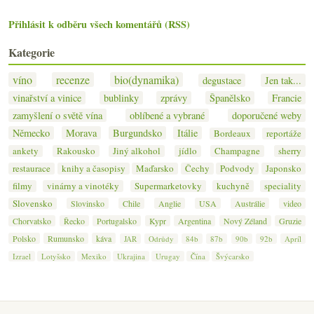
Přihlásit k odběru všech komentářů (RSS)
Kategorie
víno
recenze
bio(dynamika)
degustace
Jen tak...
vinařství a vinice
bublinky
zprávy
Španělsko
Francie
zamyšlení o světě vína
oblíbené a vybrané
doporučené weby
Německo
Morava
Burgundsko
Itálie
Bordeaux
reportáže
ankety
Rakousko
Jiný alkohol
jídlo
Champagne
sherry
restaurace
knihy a časopisy
Maďarsko
Čechy
Podvody
Japonsko
filmy
vinárny a vinotéky
Supermarketovky
kuchyně
speciality
Slovensko
Slovinsko
Chile
Anglie
USA
Austrálie
video
Chorvatsko
Řecko
Portugalsko
Kypr
Argentina
Nový Zéland
Gruzie
Polsko
Rumunsko
káva
JAR
Odrůdy
84b
87b
90b
92b
Apríl
Izrael
Lotyšsko
Mexiko
Ukrajina
Urugay
Čína
Švýcarsko