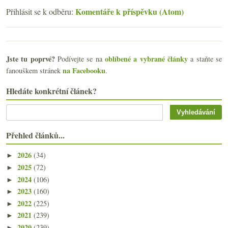
Komentáře k příspěvku (Atom)
Přihlásit se k odběru:
Jste tu poprvé?
oblíbené a vybrané články
Podívejte se na
a staňte se
na Facebooku
fanouškem stránek
.
Hledáte konkrétní článek?
Přehled článků...
2026
(34)
►
2025
(72)
►
2024
(106)
►
2023
(160)
►
2022
(225)
►
2021
(239)
►
2020
(239)
►