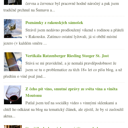
června a července byl pracovně hodně náročný a pak jsem
tradičně prchnul na Šumavu a...
Poznámky z rakouských sámošek
Strávil jsem nedávno prodloužený víkend s rodinou a přáteli
v Rakousku. Zatímco ostatní lyžovali, já si oběhl místní
jezero (v každém směru ...
Vertikála Ratzenberger Riesling Steeger St. Jost
Stává se mi pravidelně, a je nemalá pravděpodobnost že
jsem se tu o problematice za těch 18+ let co píšu blog, a už
předtím o víně psal jind...
Z čeho pít víno, smutné zprávy ze světa vína a viněta
Moutonu
Patlal jsem teď na sociálky video s vinnými sklenkami a
chtěl ho odkázat na blog na tematický článek, ale zjistil, že by si zasloužil
aktua...