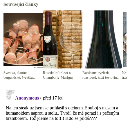
Související články
Švestka, slanina,
Rustikální telecí a
Bordeaux, ryzlink,
Nejle
burgundské, švestka…
Chambolle-Musigny
roastbeef, kozí těstoviny a
tržni
pohodová sobota