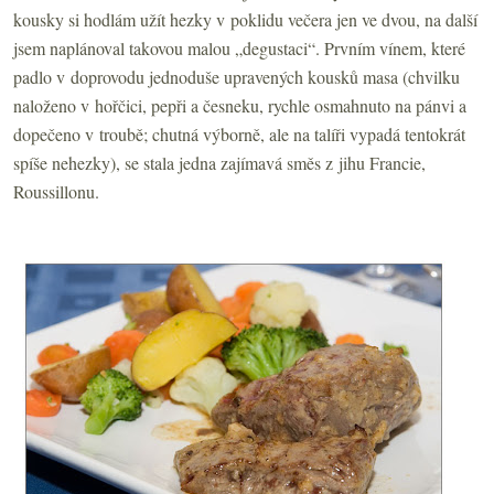
kousky si hodlám užít hezky v poklidu večera jen ve dvou, na další
jsem naplánoval takovou malou „degustaci“. Prvním vínem, které
padlo v doprovodu jednoduše upravených kousků masa (chvilku
naloženo v hořčici, pepři a česneku, rychle osmahnuto na pánvi a
dopečeno v troubě; chutná výborně, ale na talíři vypadá tentokrát
spíše nehezky), se stala jedna zajímavá směs z jihu Francie,
Roussillonu.