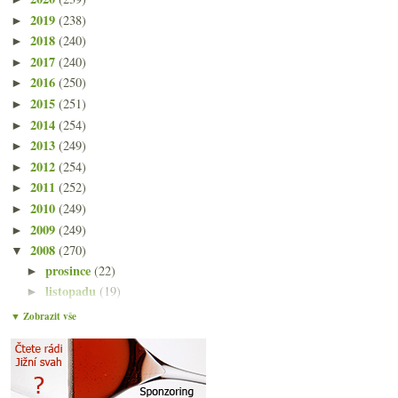
2019
(238)
►
2018
(240)
►
2017
(240)
►
2016
(250)
►
2015
(251)
►
2014
(254)
►
2013
(249)
►
2012
(254)
►
2011
(252)
►
2010
(249)
►
2009
(249)
►
2008
(270)
▼
prosince
(22)
►
listopadu
(19)
►
října
(22)
▼
▼ Zobrazit vše
Výsledky ankety „Menší lahve vína (0.2l, 0.375l, 0...
Burgundské sklo, karma a riedelovské střepy
Fantastický ryzlink z Wachau
Burgundsko v Hradci Králové podruhé