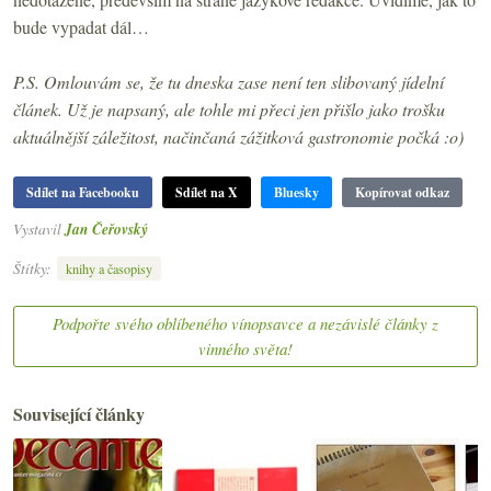
bude vypadat dál…
P.S. Omlouvám se, že tu dneska zase není ten slibovaný jídelní
článek. Už je napsaný, ale tohle mi přeci jen přišlo jako trošku
aktuálnější záležitost, načinčaná zážitková gastronomie počká :o)
Sdílet na Facebooku
Sdílet na X
Bluesky
Kopírovat odkaz
Vystavil
Jan Čeřovský
Štítky:
knihy a časopisy
Podpořte svého oblíbeného vínopsavce a nezávislé články z
vinného světa!
Související články