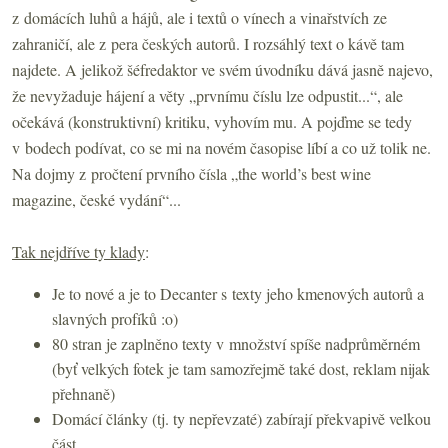
z domácích luhů a hájů, ale i textů o vínech a vinařstvích ze
zahraničí, ale z pera českých autorů. I rozsáhlý text o kávě tam
najdete. A jelikož šéfredaktor ve svém úvodníku dává jasně najevo,
že nevyžaduje hájení a věty „prvnímu číslu lze odpustit...“, ale
očekává (konstruktivní) kritiku, vyhovím mu. A pojďme se tedy
v bodech podívat, co se mi na novém časopise líbí a co už tolik ne.
Na dojmy z pročtení prvního čísla „the world’s best wine
magazine, české vydání“...
Tak nejdříve ty klady
:
Je to nové a je to Decanter s texty jeho kmenových autorů a
slavných profíků :o)
80 stran je zaplněno texty v množství spíše nadprůměrném
(byť velkých fotek je tam samozřejmě také dost, reklam nijak
přehnaně)
Domácí články (tj. ty nepřevzaté) zabírají překvapivě velkou
část