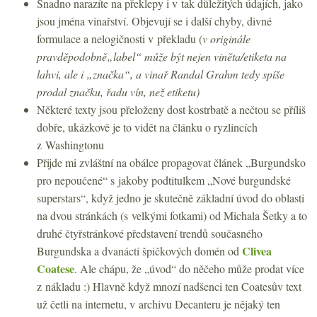
Snadno narazíte na překlepy i v tak důležitých údajích, jako
jsou jména vinařství. Objevují se i další chyby, divné
formulace a nelogičnosti v překladu (
v originále
pravděpodobně„label“ může být nejen viněta/etiketa na
lahvi, ale i „značka“, a vinař Randal Grahm tedy spíše
prodal značku, řadu vín, než etiketu)
Některé texty jsou přeloženy dost kostrbatě a nečtou se příliš
dobře, ukázkově je to vidět na článku o ryzlincích
z Washingtonu
Přijde mi zvláštní na obálce propagovat článek „Burgundsko
pro nepoučené“ s jakoby podtitulkem „Nové burgundské
superstars“, když jedno je skutečně základní úvod do oblasti
na dvou stránkách (s velkými fotkami) od Michala Šetky a to
druhé čtyřstránkové představení trendů současného
Clivea
Burgundska a dvanácti špičkových domén od
Coatese
. Ale chápu, že „úvod“ do něčeho může prodat více
z nákladu :) Hlavně když mnozí nadšenci ten Coatesův text
už četli na internetu, v archivu Decanteru je nějaký ten