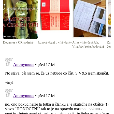
Decanter v ČR podruhé
3x nové čtení o víně česky
Atlas vinic českých,
Zapo
Vinařství roku, bodování
česk