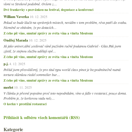
vloni ve Strekově podobně. Ovšem z…
Dvě frankovky s pozvánkou na festival, degustace a konferenci
William Vaverka
10. 12. 2025
Pokud se bude klučit na správných místech, nevidím v tom problém, réva patří do svahu.
Nicméně se obávám, že po dotacích…
Z čeho pít víno, smutné zprávy ze světa vína a viněta Moutonu
Ondřej Marada
10. 12. 2025
Já jako univerzální zesilovač vůně pužívám ručně foukanou Gabriel - Glas.Pak jsem
zjistil, že stejnou službu udělají opě…
Z čeho pít víno, smutné zprávy ze světa vína a viněta Moutonu
p.j.
4. 12. 2025
Pořád jsem přesvědčený, že pro titul typu world class pinot je bezpodmínečně nutná
tortura sklenkou riedel sommelier bur…
Z čeho pít víno, smutné zprávy ze světa vína a viněta Moutonu
merlot
10. 11. 2025
V článku je přesně popsáno proč toto nepodnikám, víno a jídlo v restaraci, pouze doma.
Problém je, že korkovou vadu nelz…
O korku v prestižní restauraci
Přihlásit k odběru všech komentářů (RSS)
Kategorie