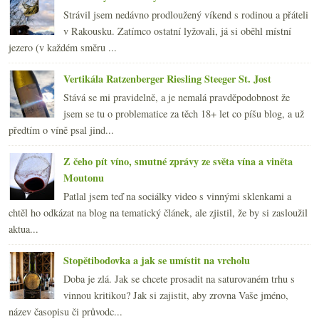
Strávil jsem nedávno prodloužený víkend s rodinou a přáteli
v Rakousku. Zatímco ostatní lyžovali, já si oběhl místní
jezero (v každém směru ...
Vertikála Ratzenberger Riesling Steeger St. Jost
Stává se mi pravidelně, a je nemalá pravděpodobnost že
jsem se tu o problematice za těch 18+ let co píšu blog, a už
předtím o víně psal jind...
Z čeho pít víno, smutné zprávy ze světa vína a viněta
Moutonu
Patlal jsem teď na sociálky video s vinnými sklenkami a
chtěl ho odkázat na blog na tematický článek, ale zjistil, že by si zasloužil
aktua...
Stopětibodovka a jak se umístit na vrcholu
Doba je zlá. Jak se chcete prosadit na saturovaném trhu s
vinnou kritikou? Jak si zajistit, aby zrovna Vaše jméno,
název časopisu či průvodc...