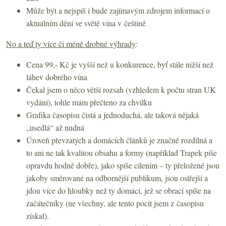
Může být a nejspíš i bude zajímavým zdrojem informací o
aktuálním dění ve světě vína v češtině
No a teď ty více či méně drobné výhrady
:
Cena 99,- Kč je vyšší než u konkurence, byť stále nižší než
láhev dobrého vína
Čekal jsem o něco větší rozsah (vzhledem k počtu stran UK
vydání), tohle mám přečteno za chvilku
Grafika časopisu čistá a jednoduchá, ale taková nějaká
„usedlá“ až nudná
Úroveň převzatých a domácích článků je značně rozdílná a
to ani ne tak kvalitou obsahu a formy (například Trapek píše
opravdu hodně dobře), jako spíše cílením – ty přeložené jsou
jakoby směrované na odbornější publikum, jsou ostřejší a
jdou více do hloubky než ty domácí, jež se obrací spíše na
začátečníky (ne všechny, ale tento pocit jsem z časopisu
získal).