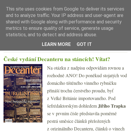
This site uses cookies from Google to deliver its services
and to analyze traffic. Your IP address and user-agent are
shared with Google along with performance and security
metrics to ensure quality of service, generate usage
statistics, and to detect and address abuse.
☰ Menu
LEARN MORE
GOT IT
STŘEDA 8. ŘÍJNA 2008
České vydání Decanteru na stáncích! Vítat?
Na otázku z nadpisu odpovídám rovnou a
rozhodně ANO! Do poněkud stojatých vod
domácího tištěného vinného rybníčku
přináší trochu čerstvého proudu, byť
z Velké Británie importovaného. Pod
Jiřího Trapka
šefrédaktorským dohledem
se v prvním čísle představila poměrně
pestrá směsice článků přeložených
z originálního Decanteru, článků o vínech