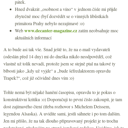
pátek.
Hned dvakrát „osobnost a víno“ v jednom čísle mi přijde
zbytečně moc (byť dozvědět se o vinných libůstkách
primátora Prahy nebylo nezajímavé :o)
www.decanter-magazine.cz
Web
zatím neobsahuje moc
aktuálních informací
A to bude asi tak vše. Snad ještě to, že na e-mail vydavateli
(odeslán před 14 dny) mi do dneška nikdo neodpověděl, což
vlastně už tolik nevadí, protože jsem se stejně ptal na takové ty
blbosti jako „kdy už vyjde“ a „bude šéfredaktorem opravdu
Trapek?“, což již očividně dnes vím :o)
Tohle nemá být nějaké hanění časopisu, opravdu to je pokus o
konstruktivní kritiku :o) Doporučuji to první číslo zakoupit, je tam
dost zajímavého čtení (třeba rozhovor s Michelem Deissem,
legendou Alsaska). A uvidíte sami, jestli sáhnete i po tom dalším.
Jen mi přišlo, že na tak dlouho připravovaný projekt je to trochu
nedotažené, především na straně jazykové redakce. Uvidíme, jak to