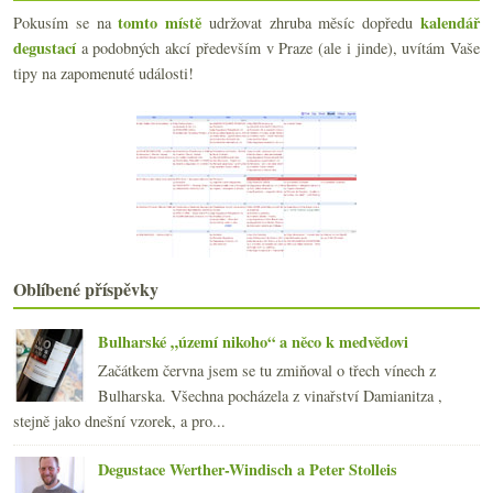
Stejná vína, jiné známky
tomto místě
kalendář
Pokusím se na
udržovat zhruba měsíc dopředu
Hovězojedení podzimní, rudým vínem bohatě podlité
degustací
a podobných akcí především v Praze (ale i jinde), uvítám Vaše
Teriyaki po Vršovicku a Leffe Blond
tipy na zapomenuté události!
Legendární lahůdkářství Jan Paukert znovu otevřeno
Hovězí a otisk času z Roussillonu
Výsledky ankety „Já a burčák...“
Tak trochu vinná exotika
Táborská zážitková gastronomie aneb 3x La Cave
České vydání Decanteru na stáncích! Vítat?
Vinařství Skoupil – vinař roku?!?
Český Pinot Noir, podzim a bublinky
Filharmonická bohémka a další drobnosti
Oblíbené příspěvky
Müllerka zatracovaná i milovaná
Vltavské rande s gurmánkou
Bulharské „území nikoho“ a něco k medvědovi
září
(24)
►
Začátkem června jsem se tu zmiňoval o třech vínech z
srpna
(21)
►
Bulharska. Všechna pocházela z vinařství Damianitza ,
července
(23)
►
stejně jako dnešní vzorek, a pro...
června
(25)
►
května
(24)
►
Degustace Werther-Windisch a Peter Stolleis
dubna
(23)
►