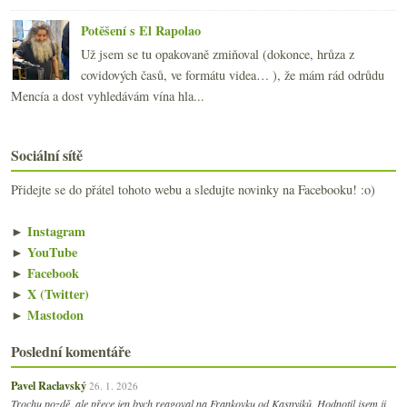
Potěšení s El Rapolao
Už jsem se tu opakovaně zmiňoval (dokonce, hrůza z
covidových časů, ve formátu videa… ), že mám rád odrůdu
Mencía a dost vyhledávám vína hla...
Sociální sítě
Přidejte se do přátel tohoto webu a sledujte novinky na Facebooku! :o)
►
Instagram
►
YouTube
►
Facebook
►
X (Twitter)
►
Mastodon
Poslední komentáře
Pavel Raclavský
26. 1. 2026
Trochu pozdě, ale přece jen bych reagoval na Frankovku od Kasnyiků. Hodnotil jsem ji