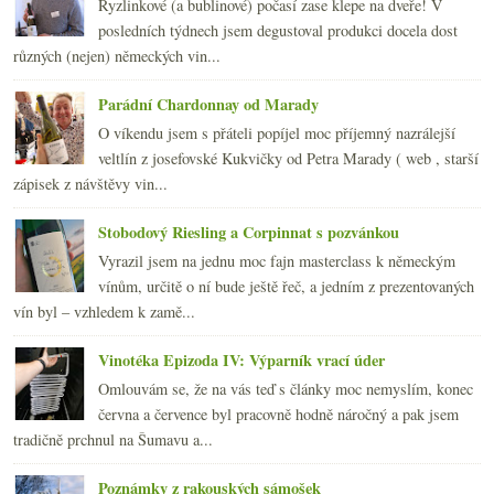
Ryzlinkové (a bublinové) počasí zase klepe na dveře! V
března
(19)
►
posledních týdnech jsem degustoval produkci docela dost
února
(24)
►
různých (nejen) německých vin...
ledna
(24)
►
2007
(108)
►
Parádní Chardonnay od Marady
O víkendu jsem s přáteli popíjel moc příjemný nazrálejší
veltlín z josefovské Kukvičky od Petra Marady ( web , starší
zápisek z návštěvy vin...
Stobodový Riesling a Corpinnat s pozvánkou
Vyrazil jsem na jednu moc fajn masterclass k německým
vínům, určitě o ní bude ještě řeč, a jedním z prezentovaných
vín byl – vzhledem k zamě...
Vinotéka Epizoda IV: Výparník vrací úder
Omlouvám se, že na vás teď s články moc nemyslím, konec
června a července byl pracovně hodně náročný a pak jsem
tradičně prchnul na Šumavu a...
Poznámky z rakouských sámošek