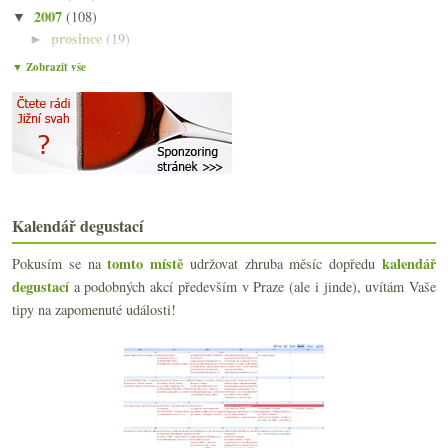
2007
(108)
▼
prosince
(19)
►
listopadu
(23)
►
▼ Zobrazit vše
října
(24)
►
září
(24)
▼
Degustace vinařství Lahofer
6x archivní červené ze Znovínu – fiasko či překvap...
Výsledek ankety „Nejčastěji piji vína...“
Děs a bída vinné nabídky
Burgundsko versus Bordeaux na osmi vzorcích
Kalendář degustací
Degustace velkých bílých vín Francie
Marinády a omáčky jehněčího týdne
tomto místě
kalendář
Pokusím se na
udržovat zhruba měsíc dopředu
Riesling Wineck-Schlossberg Grand Cru 2000 – Pierr...
degustací
a podobných akcí především v Praze (ale i jinde), uvítám Vaše
Ratatouille dokonale Al Dente
tipy na zapomenuté události!
Pozor na explozivní burčák!
Vinné filmy aneb o vánocích s Donutilem
Benjamin Kuras – Anglie je na houby
Slepá degustace třinácti Sauvignonů
Jehněčíme dosytnosti – dnes dle Ambiente
Anakena Wines – základní Chardonnay a Carmenére