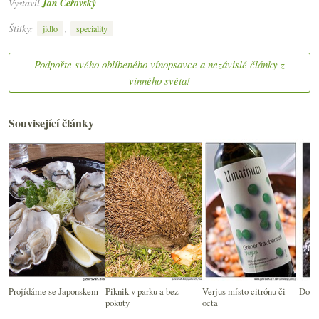
Vystavil
Jan Čeřovský
Štítky:
,
jídlo
speciality
Podpořte svého oblíbeného vínopsavce a nezávislé články z
vinného světa!
Související články
Projídáme se Japonskem
Piknik v parku a bez
Verjus místo citrónu či
Domác
pokuty
octa