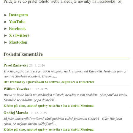
Přidejte se do přátel tohoto webu a sledujte novinky na Facebooku! :o)
►
Instagram
►
YouTube
►
Facebook
►
X (Twitter)
►
Mastodon
Poslední komentáře
Pavel Raclavský
26. 1. 2026
Trochu pozdě, ale přece jen bych reagoval na Frankovku od Kasnyiků. Hodnotil jsem ji
vloni ve Strekově podobně. Ovšem z…
Dvě frankovky s pozvánkou na festival, degustace a konferenci
William Vaverka
10. 12. 2025
Pokud se bude klučit na správných místech, nevidím v tom problém, réva patří do svahu.
Nicméně se obávám, že po dotacích…
Z čeho pít víno, smutné zprávy ze světa vína a viněta Moutonu
Ondřej Marada
10. 12. 2025
Já jako univerzální zesilovač vůně pužívám ručně foukanou Gabriel - Glas.Pak jsem
zjistil, že stejnou službu udělají opě…
Z čeho pít víno, smutné zprávy ze světa vína a viněta Moutonu