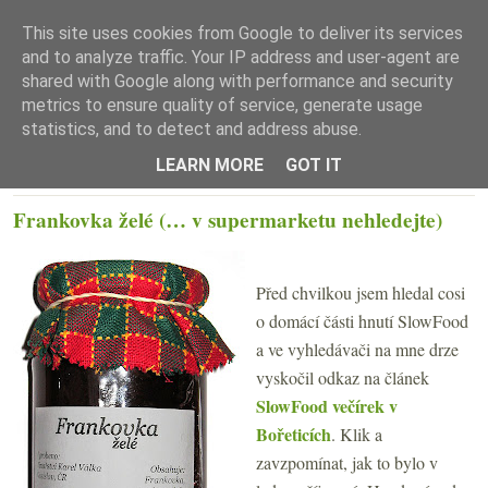
This site uses cookies from Google to deliver its services
and to analyze traffic. Your IP address and user-agent are
shared with Google along with performance and security
metrics to ensure quality of service, generate usage
statistics, and to detect and address abuse.
☰ Menu
LEARN MORE
GOT IT
ÚTERÝ 4. ZÁŘÍ 2007
Frankovka želé (… v supermarketu nehledejte)
Před chvilkou jsem hledal cosi
o domácí části hnutí SlowFood
a ve vyhledávači na mne drze
vyskočil odkaz na článek
SlowFood večírek v
Bořeticích
. Klik a
zavzpomínat, jak to bylo v