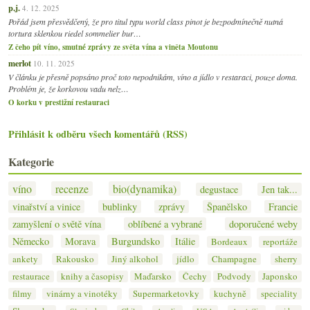
p.j.
4. 12. 2025
Pořád jsem přesvědčený, že pro titul typu world class pinot je bezpodmínečně nutná
tortura sklenkou riedel sommelier bur…
Z čeho pít víno, smutné zprávy ze světa vína a viněta Moutonu
merlot
10. 11. 2025
V článku je přesně popsáno proč toto nepodnikám, víno a jídlo v restaraci, pouze doma.
Problém je, že korkovou vadu nelz…
O korku v prestižní restauraci
Přihlásit k odběru všech komentářů (RSS)
Kategorie
víno
recenze
bio(dynamika)
degustace
Jen tak...
vinařství a vinice
bublinky
zprávy
Španělsko
Francie
zamyšlení o světě vína
oblíbené a vybrané
doporučené weby
Německo
Morava
Burgundsko
Itálie
Bordeaux
reportáže
ankety
Rakousko
Jiný alkohol
jídlo
Champagne
sherry
restaurace
knihy a časopisy
Maďarsko
Čechy
Podvody
Japonsko
filmy
vinárny a vinotéky
Supermarketovky
kuchyně
speciality