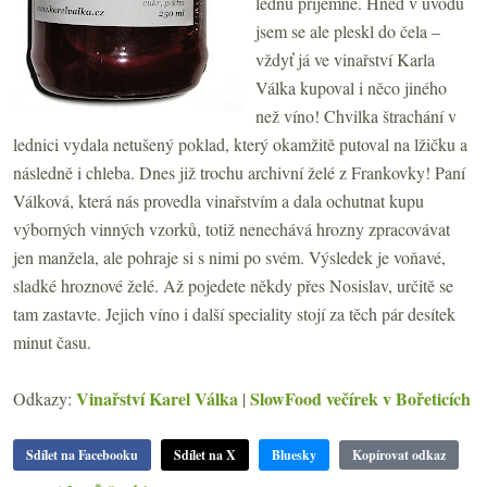
lednu příjemné. Hned v úvodu
jsem se ale pleskl do čela –
vždyť já ve vinařství Karla
Válka kupoval i něco jiného
než víno! Chvilka štrachání v
lednici vydala netušený poklad, který okamžitě putoval na lžičku a
následně i chleba. Dnes již trochu archivní želé z Frankovky! Paní
Válková, která nás provedla vinařstvím a dala ochutnat kupu
výborných vinných vzorků, totiž nenechává hrozny zpracovávat
jen manžela, ale pohraje si s nimi po svém. Výsledek je voňavé,
sladké hroznové želé. Až pojedete někdy přes Nosislav, určitě se
tam zastavte. Jejich víno i další speciality stojí za těch pár desítek
minut času.
Vinařství Karel Válka
SlowFood večírek v Bořeticích
Odkazy:
|
Sdílet na Facebooku
Sdílet na X
Bluesky
Kopírovat odkaz