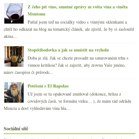
Z čeho pít víno, smutné zprávy ze světa vína a viněta
Moutonu
Patlal jsem teď na sociálky video s vinnými sklenkami a
chtěl ho odkázat na blog na tematický článek, ale zjistil, že by si zasloužil
aktua...
Stopětibodovka a jak se umístit na vrcholu
Doba je zlá. Jak se chcete prosadit na saturovaném trhu s
vinnou kritikou? Jak si zajistit, aby zrovna Vaše jméno,
název časopisu či průvodc...
Potěšení s El Rapolao
Už jsem se tu opakovaně zmiňoval (dokonce, hrůza z
covidových časů, ve formátu videa… ), že mám rád odrůdu
Mencía a dost vyhledávám vína hla...
Sociální sítě