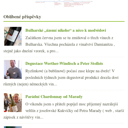
Jehně dorazilo – sbohem Prague Food Festivale
Prague Food Festival – dějství první
Degustujeme jako profesionál… nebo ne?
Oblíbené příspěvky
Proč se tu nepije cider?
Merlot Desejo 2004 – Salton (Brazílie)
Bulharské „území nikoho“ a něco k medvědovi
Bratislavská „fusion“ aneb nejen sushi po slovensky…
Začátkem června jsem se tu zmiňoval o třech vínech z
2x o vinné Moravě z tisku
Bulharska. Všechna pocházela z vinařství Damianitza ,
Frankovka želé (… v supermarketu nehledejte)
stejně jako dnešní vzorek, a pro...
Salon Vín 2006 / 2007 a tak okolo…
srpna
(18)
►
Degustace Werther-Windisch a Peter Stolleis
Ryzlinkové (a bublinové) počasí zase klepe na dveře! V
posledních týdnech jsem degustoval produkci docela dost
různých (nejen) německých vin...
Parádní Chardonnay od Marady
O víkendu jsem s přáteli popíjel moc příjemný nazrálejší
veltlín z josefovské Kukvičky od Petra Marady ( web , starší
zápisek z návštěvy vin...