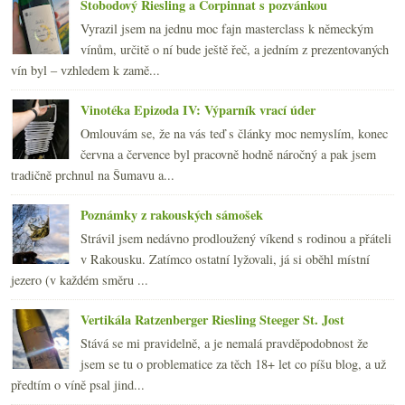
Stobodový Riesling a Corpinnat s pozvánkou
Vyrazil jsem na jednu moc fajn masterclass k německým
vínům, určitě o ní bude ještě řeč, a jedním z prezentovaných
vín byl – vzhledem k zamě...
Vinotéka Epizoda IV: Výparník vrací úder
Omlouvám se, že na vás teď s články moc nemyslím, konec
června a července byl pracovně hodně náročný a pak jsem
tradičně prchnul na Šumavu a...
Poznámky z rakouských sámošek
Strávil jsem nedávno prodloužený víkend s rodinou a přáteli
v Rakousku. Zatímco ostatní lyžovali, já si oběhl místní
jezero (v každém směru ...
Vertikála Ratzenberger Riesling Steeger St. Jost
Stává se mi pravidelně, a je nemalá pravděpodobnost že
jsem se tu o problematice za těch 18+ let co píšu blog, a už
předtím o víně psal jind...