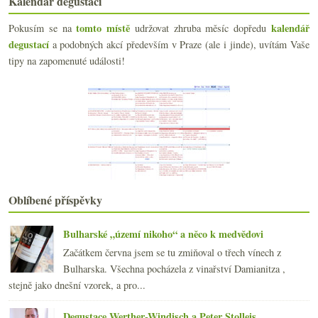
Kalendář degustací
Degustace velkých bílých vín Francie
Marinády a omáčky jehněčího týdne
tomto místě
kalendář
Pokusím se na
udržovat zhruba měsíc dopředu
Riesling Wineck-Schlossberg Grand Cru 2000 – Pierr...
degustací
a podobných akcí především v Praze (ale i jinde), uvítám Vaše
Ratatouille dokonale Al Dente
tipy na zapomenuté události!
Pozor na explozivní burčák!
Vinné filmy aneb o vánocích s Donutilem
Benjamin Kuras – Anglie je na houby
Slepá degustace třinácti Sauvignonů
Jehněčíme dosytnosti – dnes dle Ambiente
Anakena Wines – základní Chardonnay a Carmenére
Jehně dorazilo – sbohem Prague Food Festivale
Prague Food Festival – dějství první
Degustujeme jako profesionál… nebo ne?
Oblíbené příspěvky
Proč se tu nepije cider?
Merlot Desejo 2004 – Salton (Brazílie)
Bulharské „území nikoho“ a něco k medvědovi
Bratislavská „fusion“ aneb nejen sushi po slovensky…
Začátkem června jsem se tu zmiňoval o třech vínech z
2x o vinné Moravě z tisku
Bulharska. Všechna pocházela z vinařství Damianitza ,
Frankovka želé (… v supermarketu nehledejte)
stejně jako dnešní vzorek, a pro...
Salon Vín 2006 / 2007 a tak okolo…
srpna
(18)
►
Degustace Werther-Windisch a Peter Stolleis