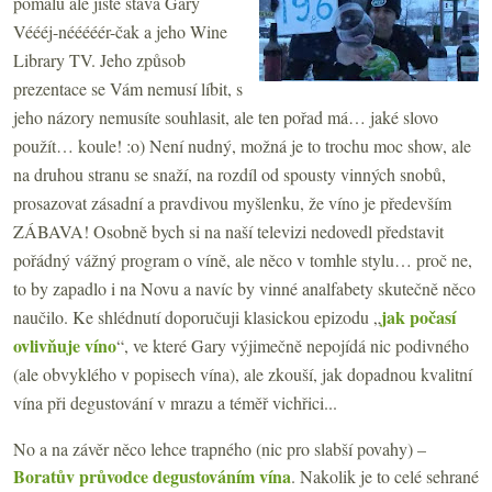
pomalu ale jistě stává Gary
Véééj-nééééér-čak a jeho Wine
Library TV. Jeho způsob
prezentace se Vám nemusí líbit, s
jeho názory nemusíte souhlasit, ale ten pořad má… jaké slovo
použít… koule! :o) Není nudný, možná je to trochu moc show, ale
na druhou stranu se snaží, na rozdíl od spousty vinných snobů,
prosazovat zásadní a pravdivou myšlenku, že víno je především
ZÁBAVA! Osobně bych si na naší televizi nedovedl představit
pořádný vážný program o víně, ale něco v tomhle stylu… proč ne,
to by zapadlo i na Novu a navíc by vinné analfabety skutečně něco
jak počasí
naučilo. Ke shlédnutí doporučuji klasickou epizodu „
ovlivňuje víno
“, ve které Gary výjimečně nepojídá nic podivného
(ale obvyklého v popisech vína), ale zkouší, jak dopadnou kvalitní
vína při degustování v mrazu a téměř vichřici...
No a na závěr něco lehce trapného (nic pro slabší povahy) –
Boratův průvodce degustováním vína
. Nakolik je to celé sehrané