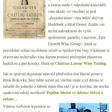
a častou nudu v odpolední kanceláři)
vám ukáže, co všechno se pod
„degustováním“ vína může skrývat.
Hudebník a lékař Denny Zeitlin vás
nechá nakouknout do vyšší
společnosti, partičky s názvem „First
Growth Wine Group“, která se
pravidelně schází na dobrou večeři se špičkovými víny. Ukážeme si
zbavování archivního vína depotu pomocí přečerpání plastovou
Château Latour Wine Tasting
hadičkou a jiné kousky. Hurá na
.
Jak se správně degustuje nám též předvedou dvě hlavní postavy
filmu Bokovka. Sice tuhle scénu asi všichni znáte a už dávno se
zařadili do jednoho z táborů mám film rád / je to kravina, ale trocha
Pojďme hledat ve sklence chřest a
opakování nikdy neuškodí!
eidam…
Vinnou webovou legendou se