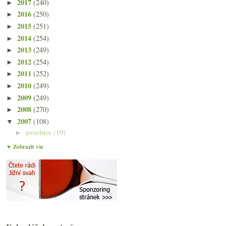
2017
(240)
►
2016
(250)
►
2015
(251)
►
2014
(254)
►
2013
(249)
►
2012
(254)
►
2011
(252)
►
2010
(249)
►
2009
(249)
►
2008
(270)
►
2007
(108)
▼
prosince
(19)
►
listopadu
(23)
►
▼ Zobrazit vše
října
(24)
►
září
(24)
▼
Degustace vinařství Lahofer
6x archivní červené ze Znovínu – fiasko či překvap...
Výsledek ankety „Nejčastěji piji vína...“
Děs a bída vinné nabídky
Burgundsko versus Bordeaux na osmi vzorcích