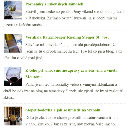
Poznámky z rakouských sámošek
Strávil jsem nedávno prodloužený víkend s rodinou a přáteli
v Rakousku. Zatímco ostatní lyžovali, já si oběhl místní
jezero (v každém směru ...
Vertikála Ratzenberger Riesling Steeger St. Jost
Stává se mi pravidelně, a je nemalá pravděpodobnost že
jsem se tu o problematice za těch 18+ let co píšu blog, a už
předtím o víně psal jind...
Z čeho pít víno, smutné zprávy ze světa vína a viněta
Moutonu
Patlal jsem teď na sociálky video s vinnými sklenkami a
chtěl ho odkázat na blog na tematický článek, ale zjistil, že by si zasloužil
aktua...
Stopětibodovka a jak se umístit na vrcholu
Doba je zlá. Jak se chcete prosadit na saturovaném trhu s
vinnou kritikou? Jak si zajistit, aby zrovna Vaše jméno,