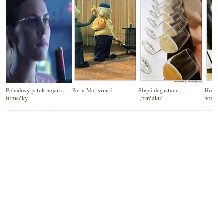
Pohodový pátek nejen s
Pat a Mat vinaří
Slepá degustace
Hodno
filmečky…
„burčáku“
hova