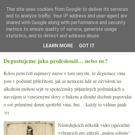
This site uses cookies from Google to deliver its services
and to analyze traffic. Your IP address and user-agent are
shared with Google along with performance and security
metrics to ensure quality of service, generate usage
statistics, and to detect and address abuse.
☰ Menu
LEARN MORE
GOT IT
PÁTEK 7. ZÁŘÍ 2007
Degustujeme jako profesionál… nebo ne?
Kdesi jsem četl zajímavý názor v tom smyslu, že degustace vína
jsou v podstatě příležitostí, jak se nemocní lidé se závislosti na
alkoholu mohou sejít ve společensky přijatelných podmínkách a
navzájem si vznešenými slovy o buketu a dlouhé dochuti popovídat
o své průměrné denní spotřebě vína. Inu… každý to vidíme jinak
:o)
Následujících několik videí (specielně
vybraných pro zítřejší „malou sobotu“