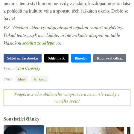
nevím a tento styl humoru ne vždy zvládám, každopádně je to další
z pohledů na kulturu vína a spoustu těch šaškáren okolo. Dobře se
bavte!
P.S. Všechna video vyžadují alespoň nějakou znalost angličtiny.
Pokud tento jazyk nezvládáte, určitě mrkněte alespoň na tuhle
klasickou
scénku ze sklepa
:o)
Sdílet na Facebooku
Sdílet na X
Bluesky
Kopírovat odkaz
Vystavil
Jan Čeřovský
Štítky:
,
filmy
Jen tak...
Podpořte svého oblíbeného vínopsavce a nezávislé články z
vinného světa!
Související články