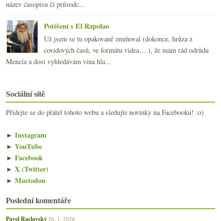
název časopisu či průvodc...
Potěšení s El Rapolao
Už jsem se tu opakovaně zmiňoval (dokonce, hrůza z
covidových časů, ve formátu videa… ), že mám rád odrůdu
Mencía a dost vyhledávám vína hla...
Sociální sítě
Přidejte se do přátel tohoto webu a sledujte novinky na Facebooku! :o)
►
Instagram
►
YouTube
►
Facebook
►
X (Twitter)
►
Mastodon
Poslední komentáře
Pavel Raclavský
26. 1. 2026