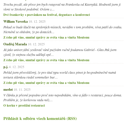
Trochu pozdě, ale přece jen bych reagoval na Frankovku od Kasnyiků. Hodnotil jsem ji
vloni ve Strekově podobně. Ovšem z…
Dvě frankovky s pozvánkou na festival, degustace a konferenci
William Vaverka
10. 12. 2025
Pokud se bude klučit na správných místech, nevidím v tom problém, réva patří do svahu.
Nicméně se obávám, že po dotacích…
Z čeho pít víno, smutné zprávy ze světa vína a viněta Moutonu
Ondřej Marada
10. 12. 2025
Já jako univerzální zesilovač vůně pužívám ručně foukanou Gabriel - Glas.Pak jsem
zjistil, že stejnou službu udělají opě…
Z čeho pít víno, smutné zprávy ze světa vína a viněta Moutonu
p.j.
4. 12. 2025
Pořád jsem přesvědčený, že pro titul typu world class pinot je bezpodmínečně nutná
tortura sklenkou riedel sommelier bur…
Z čeho pít víno, smutné zprávy ze světa vína a viněta Moutonu
merlot
10. 11. 2025
V článku je přesně popsáno proč toto nepodnikám, víno a jídlo v restaraci, pouze doma.
Problém je, že korkovou vadu nelz…
O korku v prestižní restauraci
Přihlásit k odběru všech komentářů (RSS)