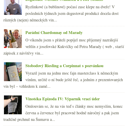
Ryzlinkové (a bublinové) počasí zase klepe na dveře! V
posledních týdnech jsem degustoval produkci docela dost
různých (nejen) německých vin...
Parádní Chardonnay od Marady
O víkendu jsem s přáteli popíjel moc příjemný nazrálejší
veltlín z josefovské Kukvičky od Petra Marady ( web , starší
zápisek z návštěvy vin...
Stobodový Riesling a Corpinnat s pozvánkou
Vyrazil jsem na jednu moc fajn masterclass k německým
vínům, určitě o ní bude ještě řeč, a jedním z prezentovaných
vín byl – vzhledem k zamě...
Vinotéka Epizoda IV: Výparník vrací úder
Omlouvám se, že na vás teď s články moc nemyslím, konec
června a července byl pracovně hodně náročný a pak jsem
tradičně prchnul na Šumavu a...