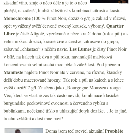
zásadní víno, zraje o něco déle a je to o něco
plnější, nazrálejší, hlubší záležitost s kombinací citrusů a toastu.
Monochrome
(100 % Pinot Noir, dozáž 6 g/l) je základ v růžové,
Quartier
opět vyvážený svěží červeně ovocný kousek, výborný.
Libre
je čisté Aligoté, vyzrávané o něco kratší dobu (rok a půl) a s
velmi nízkou dozáží, krásně živé a čerstvé, citrusové do grepu,
Les Lumes
zábavné „chlastací“ s něčím navíc.
je čistý Pinot Noir
v bílé, na kalech tak dva a půl roku, navinulejší malvicová
koncentrovaná velmi suchá moc pěkná záležitost. Pod jménem
Manifeste
najdete Pinot Noir ale v červené, ne růžové, klasicky
delší dobu macerované hrozny. Tak rok a půl na kalech a s lehce
vyšší dozáží 7 g/l. Značeno jako „Bourgogne Mousseux rouge“.
Věc, která se vlastně zas tak často nevidí, kombinace klasické
burgundské peckovinové ovocnosti a červeného rybízu s
bublinkami, nečekané tříslo a uhlazující dotyk dozáže… Je to jiné,
trochu zvláštní a dost mne baví!
Prophète
Doma jsem teď otevřel aktuální