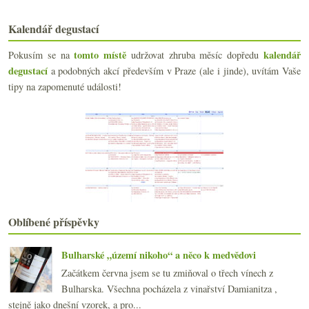
2016
(250)
►
Kalendář degustací
2015
(251)
►
2014
(254)
►
tomto místě
kalendář
Pokusím se na
udržovat zhruba měsíc dopředu
2013
(249)
►
degustací
a podobných akcí především v Praze (ale i jinde), uvítám Vaše
2012
(254)
►
tipy na zapomenuté události!
2011
(252)
►
2010
(249)
►
2009
(249)
►
2008
(270)
►
2007
(108)
►
Oblíbené příspěvky
Bulharské „území nikoho“ a něco k medvědovi
Začátkem června jsem se tu zmiňoval o třech vínech z
Bulharska. Všechna pocházela z vinařství Damianitza ,
stejně jako dnešní vzorek, a pro...