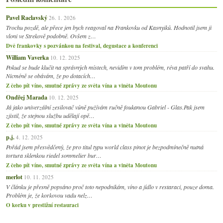
Pavel Raclavský
26. 1. 2026
Trochu pozdě, ale přece jen bych reagoval na Frankovku od Kasnyiků. Hodnotil jsem ji
vloni ve Strekově podobně. Ovšem z…
Dvě frankovky s pozvánkou na festival, degustace a konferenci
William Vaverka
10. 12. 2025
Pokud se bude klučit na správných místech, nevidím v tom problém, réva patří do svahu.
Nicméně se obávám, že po dotacích…
Z čeho pít víno, smutné zprávy ze světa vína a viněta Moutonu
Ondřej Marada
10. 12. 2025
Já jako univerzální zesilovač vůně pužívám ručně foukanou Gabriel - Glas.Pak jsem
zjistil, že stejnou službu udělají opě…
Z čeho pít víno, smutné zprávy ze světa vína a viněta Moutonu
p.j.
4. 12. 2025
Pořád jsem přesvědčený, že pro titul typu world class pinot je bezpodmínečně nutná
tortura sklenkou riedel sommelier bur…
Z čeho pít víno, smutné zprávy ze světa vína a viněta Moutonu
merlot
10. 11. 2025
V článku je přesně popsáno proč toto nepodnikám, víno a jídlo v restaraci, pouze doma.
Problém je, že korkovou vadu nelz…
O korku v prestižní restauraci