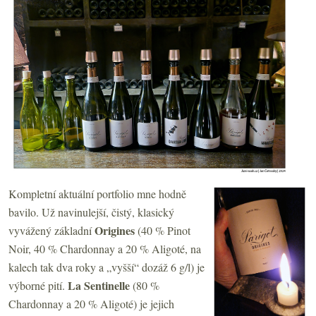
Kompletní aktuální portfolio mne hodně
bavilo. Už navinulejší, čistý, klasický
Origines
vyvážený základní
(40 % Pinot
Noir, 40 % Chardonnay a 20 % Aligoté, na
kalech tak dva roky a „vyšší“ dozáž 6 g/l) je
La Sentinelle
výborné pití.
(80 %
Chardonnay a 20 % Aligoté) je jejich