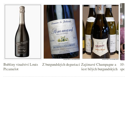
Bubliny vinařství Louis
Z burgundských degustací
Zajímavé Champagne a
10 do
Picamelot
šest bílých burgundských
spous