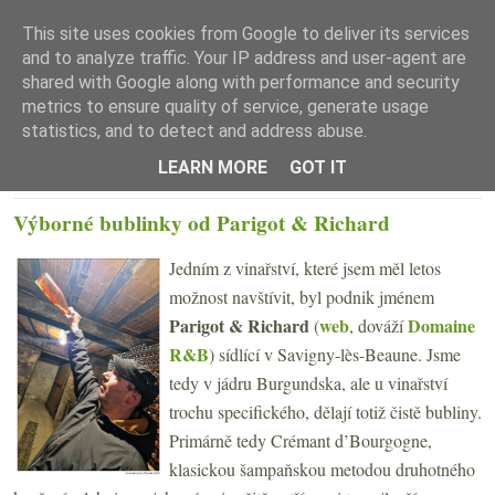
This site uses cookies from Google to deliver its services
and to analyze traffic. Your IP address and user-agent are
shared with Google along with performance and security
metrics to ensure quality of service, generate usage
statistics, and to detect and address abuse.
☰ Menu
LEARN MORE
GOT IT
PÁTEK 20. PROSINCE 2024
Výborné bublinky od Parigot & Richard
Jedním z vinařství, které jsem měl letos
možnost navštívit, byl podnik jménem
Parigot & Richard
web
Domaine
(
, dováží
R&B
) sídlící v Savigny-lès-Beaune. Jsme
tedy v jádru Burgundska, ale u vinařství
trochu specifického, dělají totiž čistě bubliny.
Primárně tedy Crémant d’Bourgogne,
klasickou šampaňskou metodou druhotného