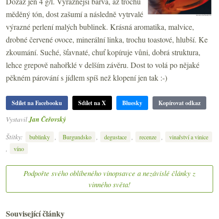
Dozáž jen 4 g/l. Výraznější barva, až trochu
měděný tón, dost zašumí a následně vytrvalé
výrazné perlení malých bublinek. Krásná aromatika, malvice,
drobné červené ovoce, minerální linka, trochu toastové, hlubší. Ke
zkoumání. Suché, šťavnaté, chuť kopíruje vůni, dobrá struktura,
lehce grepově nahořklé v delším závěru. Dost to volá po nějaké
pěkném párování s jídlem spíš než klopení jen tak :-)
Sdílet na Facebooku
Sdílet na X
Bluesky
Kopírovat odkaz
Vystavil
Jan Čeřovský
Štítky:
,
,
,
,
bublinky
Burgundsko
degustace
recenze
vinařství a vinice
,
víno
Podpořte svého oblíbeného vínopsavce a nezávislé články z
vinného světa!
Související články