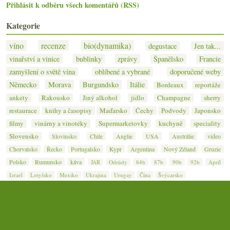
Přihlásit k odběru všech komentářů (RSS)
Kategorie
víno
recenze
bio(dynamika)
degustace
Jen tak...
vinařství a vinice
bublinky
zprávy
Španělsko
Francie
zamyšlení o světě vína
oblíbené a vybrané
doporučené weby
Německo
Morava
Burgundsko
Itálie
Bordeaux
reportáže
ankety
Rakousko
Jiný alkohol
jídlo
Champagne
sherry
restaurace
knihy a časopisy
Maďarsko
Čechy
Podvody
Japonsko
filmy
vinárny a vinotéky
Supermarketovky
kuchyně
speciality
Slovensko
Slovinsko
Chile
Anglie
USA
Austrálie
video
Chorvatsko
Řecko
Portugalsko
Kypr
Argentina
Nový Zéland
Gruzie
Polsko
Rumunsko
káva
JAR
Odrůdy
84b
87b
90b
92b
Apríl
Izrael
Lotyšsko
Mexiko
Ukrajina
Urugay
Čína
Švýcarsko
© 2007–2026
Jan Čeřovský
· Jižní svah — nejen o víně ·
Kontakt