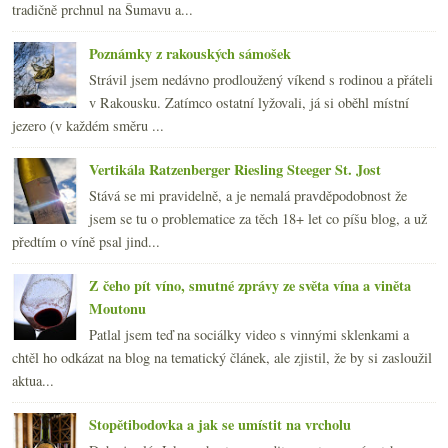
tradičně prchnul na Šumavu a...
Poznámky z rakouských sámošek
Strávil jsem nedávno prodloužený víkend s rodinou a přáteli
v Rakousku. Zatímco ostatní lyžovali, já si oběhl místní
jezero (v každém směru ...
Vertikála Ratzenberger Riesling Steeger St. Jost
Stává se mi pravidelně, a je nemalá pravděpodobnost že
jsem se tu o problematice za těch 18+ let co píšu blog, a už
předtím o víně psal jind...
Z čeho pít víno, smutné zprávy ze světa vína a viněta
Moutonu
Patlal jsem teď na sociálky video s vinnými sklenkami a
chtěl ho odkázat na blog na tematický článek, ale zjistil, že by si zasloužil
aktua...
Stopětibodovka a jak se umístit na vrcholu