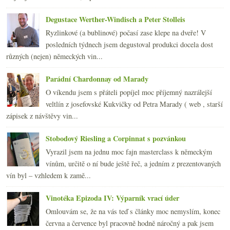
Degustace Werther-Windisch a Peter Stolleis
Ryzlinkové (a bublinové) počasí zase klepe na dveře! V
posledních týdnech jsem degustoval produkci docela dost
různých (nejen) německých vin...
Parádní Chardonnay od Marady
O víkendu jsem s přáteli popíjel moc příjemný nazrálejší
veltlín z josefovské Kukvičky od Petra Marady ( web , starší
zápisek z návštěvy vin...
Stobodový Riesling a Corpinnat s pozvánkou
Vyrazil jsem na jednu moc fajn masterclass k německým
vínům, určitě o ní bude ještě řeč, a jedním z prezentovaných
vín byl – vzhledem k zamě...
Vinotéka Epizoda IV: Výparník vrací úder
Omlouvám se, že na vás teď s články moc nemyslím, konec
června a července byl pracovně hodně náročný a pak jsem