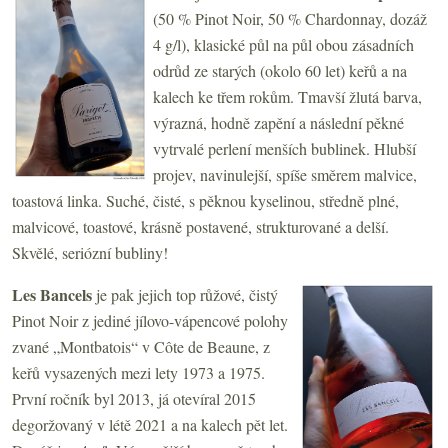
(50 % Pinot Noir, 50 % Chardonnay, dozáž
4 g/l), klasické půl na půl obou zásadních
odrůd ze starých (okolo 60 let) keřů a na
kalech ke třem rokům. Tmavší žlutá barva,
výrazná, hodně zapění a následní pěkné
vytrvalé perlení menších bublinek. Hlubší
projev, navinulejší, spíše směrem malvice,
toastová linka. Suché, čisté, s pěknou kyselinou, středně plné,
malvicové, toastové, krásně postavené, strukturované a delší.
Skvělé, seriózní bubliny!
Les Bancels
je pak jejich top růžové, čistý
Pinot Noir z jediné jílovo-vápencové polohy
zvané „Montbatois“ v Côte de Beaune, z
keřů vysazených mezi lety 1973 a 1975.
První ročník byl 2013, já otevíral 2015
degoržovaný v létě 2021 a na kalech pět let.