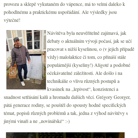
provozu a sklepě vykutaném do vápence, má to velmi daleko k
pohodlnému a praktickému uspořádání. Ale výsledky jsou
výtečné!
Návštěva byla neuvěřitelně zajímavá, jak
debaty o aktuálním vývoji počasí, jak se učí
pracovat s nižší kyselinou, o (v jejich případě
vždy) malolaktice či tom, co přináší stále
populárnější (kyseliny!) Aligoté a podobné
očekávatelné záležitosti. Ale došlo i na
technikálie o vlivu různých postupů a
kvasinek na „lepivost“, konzistenci a
snadnost setřásání kalů a hromadu dalších věcí. Grégory Georger,
pátá generace rodiny, se pouštěl do spousty hodně specifických
témat, popisů různých problémů a tak, jedna z výhod návštěvy s
jinými vinaři a ne „novinářské“ :-)