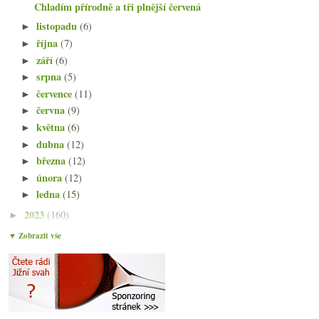
Chladím přírodně a tři plnější červená
listopadu
(6)
►
října
(7)
►
září
(6)
►
srpna
(5)
►
července
(11)
►
června
(9)
►
května
(6)
►
dubna
(12)
►
března
(12)
►
února
(12)
►
ledna
(15)
►
2023
(160)
►
2022
(225)
►
▼ Zobrazit vše
2021
(239)
►
2020
(239)
►
2019
(238)
►
2018
(240)
►
2017
(240)
►