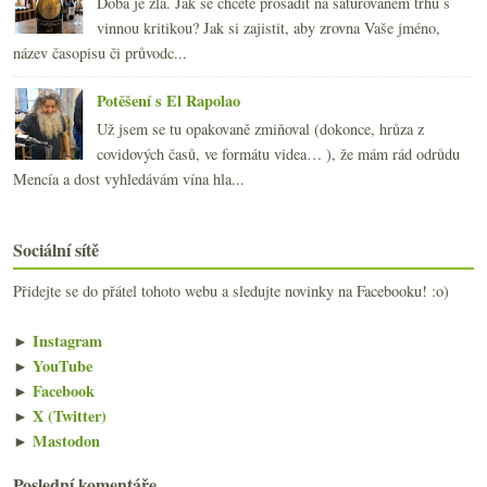
Doba je zlá. Jak se chcete prosadit na saturovaném trhu s
vinnou kritikou? Jak si zajistit, aby zrovna Vaše jméno,
název časopisu či průvodc...
Potěšení s El Rapolao
Už jsem se tu opakovaně zmiňoval (dokonce, hrůza z
covidových časů, ve formátu videa… ), že mám rád odrůdu
Mencía a dost vyhledávám vína hla...
Sociální sítě
Přidejte se do přátel tohoto webu a sledujte novinky na Facebooku! :o)
►
Instagram
►
YouTube
►
Facebook
►
X (Twitter)
►
Mastodon
Poslední komentáře