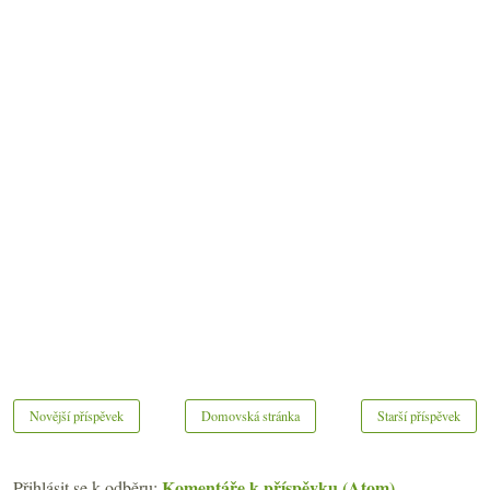
Novější příspěvek
Domovská stránka
Starší příspěvek
Komentáře k příspěvku (Atom)
Přihlásit se k odběru: