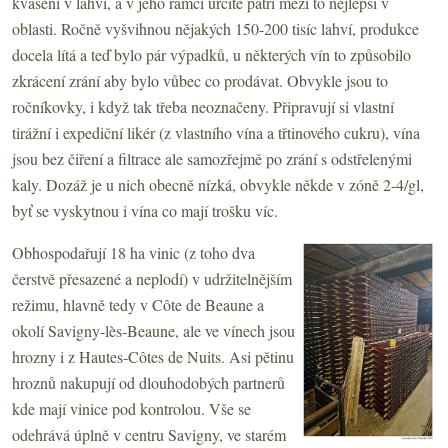
kvašení v lahvi, a v jeho rámci určitě patří mezi to nejlepší v
oblasti. Ročně vyšvihnou nějakých 150-200 tisíc lahví, produkce
docela lítá a teď bylo pár výpadků, u některých vín to způsobilo
zkrácení zrání aby bylo vůbec co prodávat. Obvykle jsou to
ročníkovky, i když tak třeba neoznačeny. Připravují si vlastní
tirážní i expediční likér (z vlastního vína a třtinového cukru), vína
jsou bez čiření a filtrace ale samozřejmě po zrání s odstřelenými
kaly. Dozáž je u nich obecně nízká, obvykle někde v zóně 2-4/gl,
byť se vyskytnou i vína co mají trošku víc.
Obhospodařují 18 ha vinic (z toho dva
čerstvě přesazené a neplodí) v udržitelnějším
režimu, hlavně tedy v Côte de Beaune a
okolí Savigny-lès-Beaune, ale ve vínech jsou
hrozny i z Hautes-Côtes de Nuits. Asi pětinu
hroznů nakupují od dlouhodobých partnerů
kde mají vinice pod kontrolou. Vše se
odehrává úplně v centru Savigny, ve starém