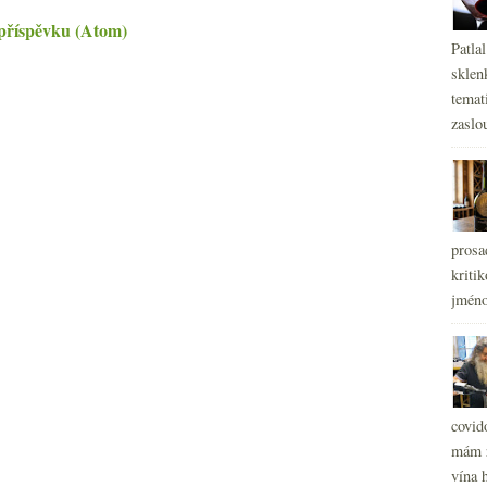
příspěvku (Atom)
Patla
sklen
temati
zaslou
prosa
kritik
jméno
covid
mám r
vína h