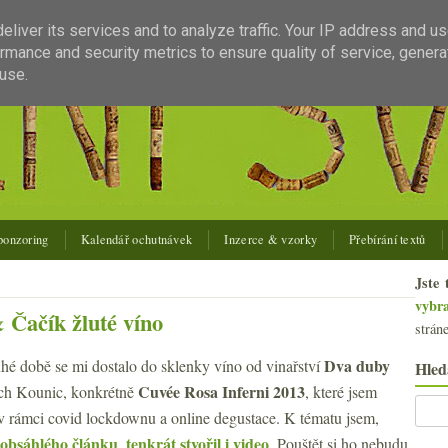
liver its services and to analyze traffic. Your IP address and u
rmance and security metrics to ensure quality of service, gener
use.
ponzoring
Kalendář ochutnávek
Inzerce & vzorky
Přebírání textů
Jste 
vybr
 Čačík žluté víno
strán
Dva duby
hé době se mi dostalo do sklenky víno od vinařství
Hled
Cuvée Rosa Inferni 2013
ch Kounic, konkrétně
, které jsem
 v rámci covid lockdownu a online degustace. K tématu jsem,
obsáhlého článku
tenkrát stvořil i video
,
. Pouštět si ho nebudu.