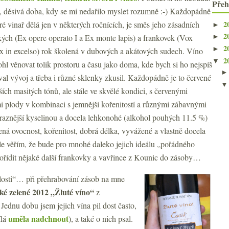
Přeh
á, děsivá doba, kdy se mi nedařilo myslet rozumně :-) Každopádně
2
eré vinař dělá jen v některých ročnících, je směs jeho zásadních
►
2
ých (Ex opere operato I a Ex monte lapis) a frankovek (Vox
►
2
►
ox in excelso) rok školená v dubových a akátových sudech. Víno
2
▼
hl věnovat tolik prostoru a času jako doma, kde bych si ho nejspíš
val vývoj a třeba i různé sklenky zkusil. Každopádně je to červené
bších masitých tónů, ale stále ve skvělé kondici, s červenými
 plody v kombinaci s jemnější kořenitostí a různými zábavnými
ýraznější kyselinou a docela lehkonohé (alkohol pouhých 11.5 %)
vená ovocnost, kořenitost, dobrá délka, vyvážené a vlastně docela
le věřím, že bude pro mnohé daleko jejich ideálu „pořádného
řídit nějaké další frankovky a vavřince z Kounic do zásoby…
losti“… při přehrabování zásob na mne
ské zelené 2012 „Žluté víno“
z
. Jednu dobu jsem jejich vína pil dost často,
uměla nadchnout
ílá
), a také o nich psal.