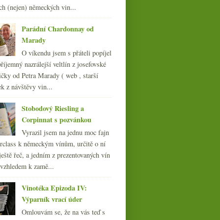
ch (nejen) německých vin...
Parádní Chardonnay od
Marady
O víkendu jsem s přáteli popíjel
říjemný nazrálejší veltlín z josefovské
čky od Petra Marady ( web , starší
ek z návštěvy vin...
Stobodový Riesling a
Corpinnat s pozvánkou
Autentikfest v Bokovce
Vyrazil jsem na jednu moc fajn
rclass k německým vínům, určitě o ní
ještě řeč, a jedním z prezentovaných vín
 vzhledem k zamě...
Vinotéka Epizoda IV:
Výparník vrací úder
Omlouvám se, že na vás teď s