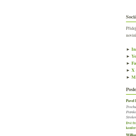
Sociá
Přide
novin
►
In
►
Yo
►
Fa
►
X 
►
Ma
Posl
Pavel
Trochu
Franko
Streko
Dvě fr
konfer
Willi