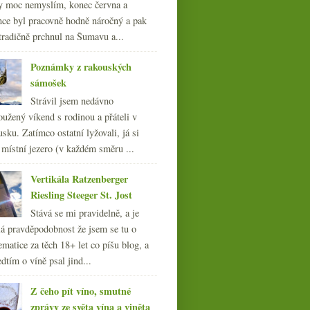
y moc nemyslím, konec června a
nce byl pracovně hodně náročný a pak
tradičně prchnul na Šumavu a...
Poznámky z rakouských
sámošek
Strávil jsem nedávno
oužený víkend s rodinou a přáteli v
sku. Zatímco ostatní lyžovali, já si
 místní jezero (v každém směru ...
Vertikála Ratzenberger
Riesling Steeger St. Jost
Stává se mi pravidelně, a je
á pravděpodobnost že jsem se tu o
ematice za těch 18+ let co píšu blog, a
dtím o víně psal jind...
Z čeho pít víno, smutné
zprávy ze světa vína a viněta