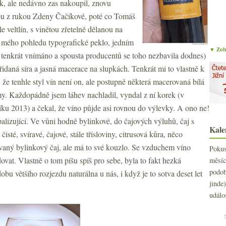
, ale nedávno zas nakoupil, znovu
jsou z rukou Zdeny Čačíkové, poté co Tomáš
le veltlín, s vinětou zřetelně dělanou na
 z mého pohledu typografické peklo, jedním
▼ Zobr
ak tenkrát vnímáno a spousta producentů se toho nezbavila dodnes)
řidaná síra a jasná macerace na slupkách. Tenkrát mi to vlastně k
 že tenhle styl vín není on, ale postupně některá macerovaná bílá
ormy. Každopádně jsem láhev nachladil, vyndal z ní korek (v
íku 2013) a čekal, že víno půjde asi rovnou do výlevky. A ono ne!
lizující. Ve vůni hodně bylinkové, do čajových výluhů, čaj s
Kale
sté, svíravé, čajové, stále třísloviny, citrusová kůra, něco
ovaný bylinkový čaj, ale má to své kouzlo. Se vzduchem víno
Poku
ovat. Vlastně o tom píšu spíš pro sebe, byla to fakt hezká
měs
podo
 většího rozjezdu naturálna u nás, i když je to sotva deset let
jind
událo