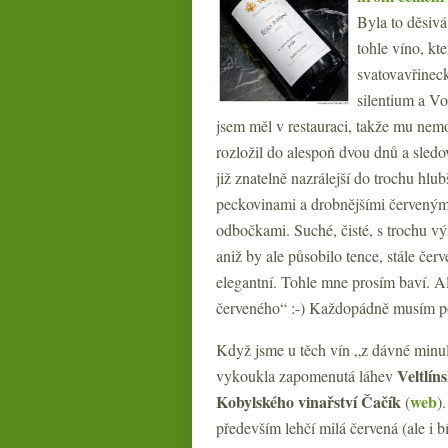
Byla to děsiv
tohle víno, kt
svatovavřineck
silentium a V
jsem měl v restauraci, takže mu nemo
rozložil do alespoň dvou dnů a sledo
již znatelně nazrálejší do trochu hlu
peckovinami a drobnějšími červenými
odbočkami. Suché, čisté, s trochu v
aniž by ale působilo tence, stále čer
elegantní. Tohle mne prosím baví. A
červeného“ :-) Každopádně musím po
Když jsme u těch vín „z dávné minu
Veltlín
vykoukla zapomenutá láhev
Kobylského vinařství Čačík
web
(
)
především lehčí milá červená (ale i b