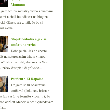
Moutonu
l jsem teď na sociálky video s vinnými
kami a chtěl ho odkázat na blog na
cký článek, ale zjistil, že by si
žil aktua...
Stopětibodovka a jak se
umístit na vrcholu
Doba je zlá. Jak se chcete
dit na saturovaném trhu s vinnou
ou? Jak si zajistit, aby zrovna Vaše
, název časopisu či průvodc...
Potěšení s El Rapolao
Už jsem se tu opakovaně
zmiňoval (dokonce, hrůza z
ových časů, ve formátu videa… ), že
ád odrůdu Mencía a dost vyhledávám
la...