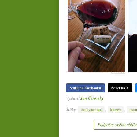
Sdílet na Facebooku
Sdílet na X
Vystavil
Jan Čeřovský
Štítky:
,
,
bio(dynamika)
Morava
recen
Podpořte svého oblíbe