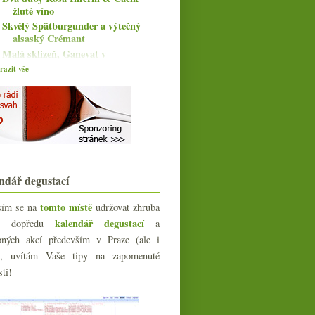
žluté víno
Skvělý Spätburgunder a výtečný
alsaský Crémant
Malá sklizeň, Ganevat v
problémech, změny u elity,...
azit vše
Kolonics ze Somló a tři jeho bílá
VVVV aneb Velká Vína Velkých
Vinic
Pétrus za falešné peníze, slepá
degustace padělků ...
října
(16)
►
září
(14)
►
ndář degustací
srpna
(8)
►
července
(6)
tomto místě
sím se na
udržovat zhruba
►
června
(15)
kalendář degustací
íc dopředu
a
►
května
(17)
bných akcí především v Praze (ale i
►
dubna
e), uvítám Vaše tipy na zapomenuté
(15)
►
března
sti!
(14)
►
února
(13)
►
ledna
(19)
►