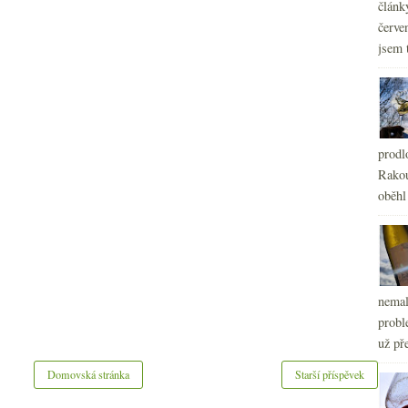
článk
červe
jsem 
prodl
Rakou
oběhl
nemal
probl
už pře
Domovská stránka
Starší příspěvek