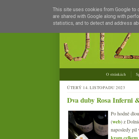
This site uses cookies from Google to de
are shared with Google along with perfo
statistics, and to detect and address ab
O stránkách
S
ÚTERÝ 14. LISTOPADU 2023
Dva duby Rosa Inferni &
Po hodně dlou
web
(
)
z Dolní
naposledy pil
krom celkem 