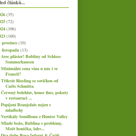
led článků...
026
(35)
025
(72)
024
(106)
023
(160)
prosince
(10)
►
listopadu
(13)
▼
Avec pläsier! Bubliny od Schloss
Sommerhausen
Minimální cena vína u nás i ve
Francii?
Třikrát Riesling se sovičkou od
Carlo Schmitta
Červený bolehlav, konec fino, pokuty
v restauraci ...
Popíjení Beaujolais nejen s
mlaďochy
Vertikály Semillonu z Hunter Valley
Mladé božo, Bublina s problémy,
Moët honička, lahv...
Dva duby Rosa Inferni & Čačík