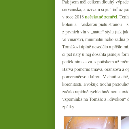
Pak jsem měl celkem dlouhý výpadek
červeniska, a užívám si je. Teď už 
nečekaně zemřel
v roce 2018
. Tenh
koleni a – veškerou pietu stranou –
z prvních vín v „natur“ stylu (tak j
ve vinařství, minimální nebo žádná p
Tomášovi úplně nesedělo a přišlo mi,
či pet naty u něj dosáhla jasnější f
perfektním stavu, s potiskem už ročn
Barva poměrně tmavá, oranžová a opa
pomerančovou kůrou. V chuti suché, či
kořenitosti. Evokuje trochu přelouh
začalo rapidně rychle hnědnou a oxid
vzpomínka na Tomáše a „divokou“ dobu
zpátky.