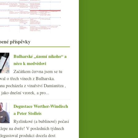
022
(225)
021
(239)
020
(239)
019
(238)
018
(240)
017
(240)
bené příspěvky
016
(250)
015
(251)
Bulharské „území nikoho“ a
014
(254)
něco k medvědovi
013
(249)
Začátkem června jsem se tu
012
(254)
val o třech vínech z Bulharska.
011
(252)
na pocházela z vinařství Damianitza ,
010
(249)
ě jako dnešní vzorek, a pro...
009
(249)
Degustace Werther-Windisch
008
(270)
a Peter Stolleis
007
(108)
Ryzlinkové (a bublinové) počasí
klepe na dveře! V posledních týdnech
degustoval produkci docela dost