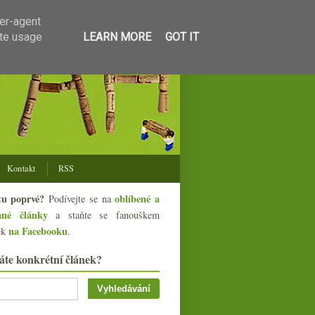
ser-agent
ate usage
LEARN MORE
GOT IT
Kontakt
RSS
tu poprvé?
oblíbené a
Podívejte se na
ané články
a staňte se fanouškem
na Facebooku
ek
.
áte konkrétní článek?