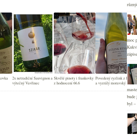
různý
moc p
Kukvi
zápis
kovka
2x netradiční Sauvignon a
Skvělé pinoty i frankovky
Povedený ryzlink z Lidlu
výtečný Vavřinec
z hodnocení 66.6
a vyzrálý moravský Pinot
maste
bude 
byl –