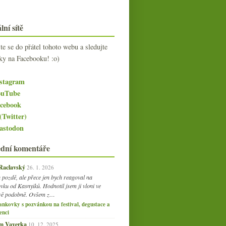
lní sítě
jte se do přátel tohoto webu a sledujte
ky na Facebooku! :o)
stagram
uTube
cebook
(Twitter)
stodon
ední komentáře
 Raclavský
26. 1. 2026
 pozdě, ale přece jen bych reagoval na
vku od Kasnyiků. Hodnotil jsem ji vloni ve
vě podobně. Ovšem z…
ankovky s pozvánkou na festival, degustace a
enci
am Vaverka
10. 12. 2025