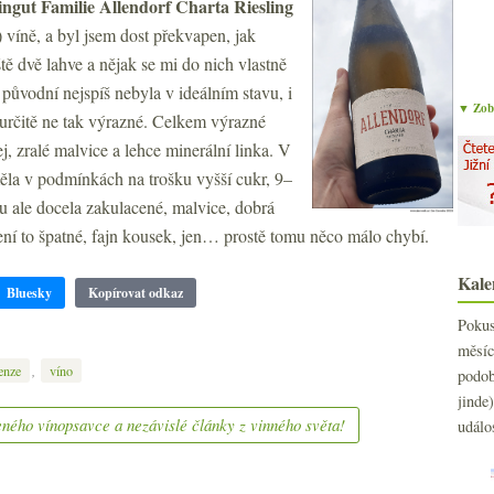
ngut Familie Allendorf Charta Riesling
) víně, a byl jsem dost překvapen, jak
tě dvě lahve a nějak se mi do nich vlastně
 původní nejspíš nebyla v ideálním stavu, i
▼ Zobr
 určitě ne tak výrazné. Celkem výrazné
ej, zralé malvice a lehce minerální linka. V
měla v podmínkách na trošku vyšší cukr, 9–
ou ale docela zakulacené, malvice, dobrá
 Není to špatné, fajn kousek, jen… prostě tomu něco málo chybí.
Kale
Bluesky
Kopírovat odkaz
Poku
měs
,
enze
víno
podo
jind
ného vínopsavce a nezávislé články z vinného světa!
událo