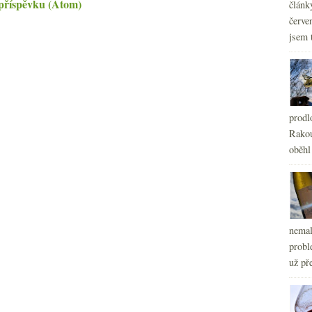
příspěvku (Atom)
článk
červe
jsem 
prodl
Rakou
oběhl
nemal
probl
už pře