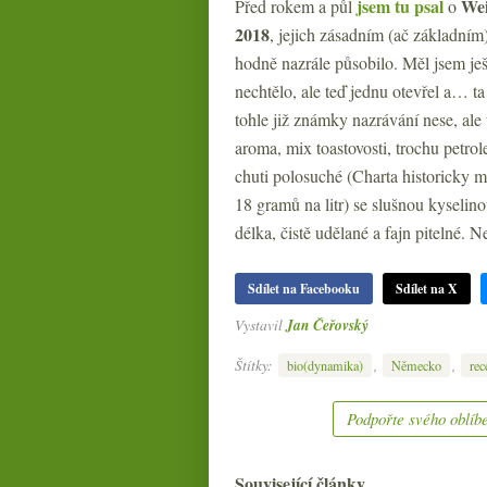
jsem tu psal
Wei
Před rokem a půl
o
2018
, jejich zásadním (ač základním
hodně nazrále působilo. Měl jsem ješ
nechtělo, ale teď jednu otevřel a… ta
tohle již známky nazrávání nese, ale
aroma, mix toastovosti, trochu petrol
chuti polosuché (Charta historicky 
18 gramů na litr) se slušnou kyselin
délka, čistě udělané a fajn pitelné.
Sdílet na Facebooku
Sdílet na X
Vystavil
Jan Čeřovský
Štítky:
,
,
bio(dynamika)
Německo
rec
Podpořte svého oblíbe
Související články