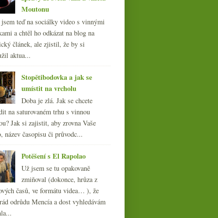
Moutonu
l jsem teď na sociálky video s vinnými
kami a chtěl ho odkázat na blog na
cký článek, ale zjistil, že by si
žil aktua...
Stopětibodovka a jak se
umístit na vrcholu
Doba je zlá. Jak se chcete
dit na saturovaném trhu s vinnou
ou? Jak si zajistit, aby zrovna Vaše
, název časopisu či průvodc...
Potěšení s El Rapolao
Už jsem se tu opakovaně
zmiňoval (dokonce, hrůza z
ových časů, ve formátu videa… ), že
ád odrůdu Mencía a dost vyhledávám
la...