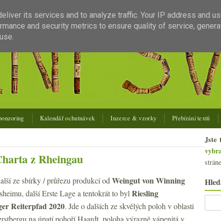
liver its services and to analyze traffic. Your IP address and u
rmance and security metrics to ensure quality of service, gener
use.
ponzoring
Kalendář ochutnávek
Inzerce & vzorky
Přebírání textů
Jste 
vybr
 Charta z Rheingau
strán
Weingut von Winning
alší ze sbírky / průřezu produkcí od
Hled
Riesling
sheimu, další Erste Lage a tentokrát to byl
ger
Reiterpfad 2020
. Jde o dalších ze skvělých poloh v oblasti
rstbergu na úpatí pohoří Haardt, poloha výrazně vápenitá v