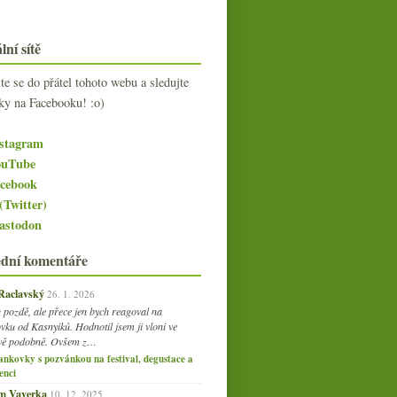
lní sítě
jte se do přátel tohoto webu a sledujte
ky na Facebooku! :o)
stagram
uTube
cebook
(Twitter)
stodon
ední komentáře
 Raclavský
26. 1. 2026
 pozdě, ale přece jen bych reagoval na
vku od Kasnyiků. Hodnotil jsem ji vloni ve
vě podobně. Ovšem z…
ankovky s pozvánkou na festival, degustace a
enci
am Vaverka
10. 12. 2025