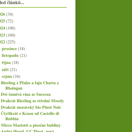
led článků...
026
(34)
025
(72)
024
(106)
023
(160)
022
(225)
prosince
(18)
►
listopadu
(21)
►
října
(18)
►
září
(21)
►
srpna
(16)
▼
Riesling z Pfalze a fajn Charta z
Rheingau
Dvě šumivá vína ze Sussexu
Dvakrát Riesling ze střední Mosely
Dvakrát moravský bio Pinot Noir
Čtyřikrát z Krasu od Castello di
Rubbia
Mirco Mariotti a písečné bubliny
André Hugel, GC Pinot, nová