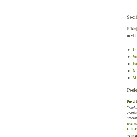
Sociá
Přide
novin
►
In
►
Yo
►
Fa
►
X 
►
Ma
Posl
Pavel
Trochu
Franko
Streko
Dvě fr
konfer
Willi