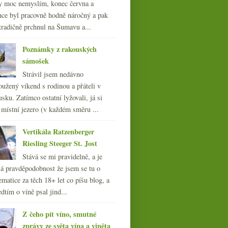
y moc nemyslím, konec června a
nce byl pracovně hodně náročný a pak
tradičně prchnul na Šumavu a...
Poznámky z rakouských
sámošek
Strávil jsem nedávno
oužený víkend s rodinou a přáteli v
sku. Zatímco ostatní lyžovali, já si
 místní jezero (v každém směru ...
Vertikála Ratzenberger
Riesling Steeger St. Jost
Stává se mi pravidelně, a je
á pravděpodobnost že jsem se tu o
ematice za těch 18+ let co píšu blog, a
dtím o víně psal jind...
Z čeho pít víno, smutné
zprávy ze světa vína a viněta