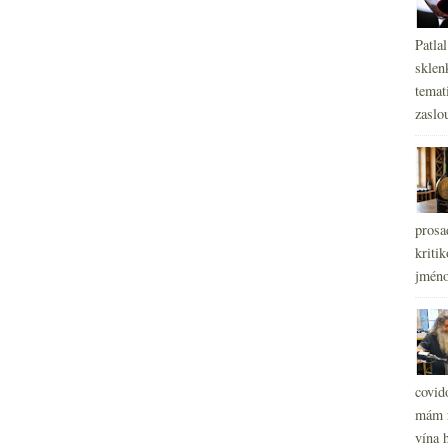
Patla
sklen
temati
zaslou
prosa
kritik
jméno
covid
mám r
vína h