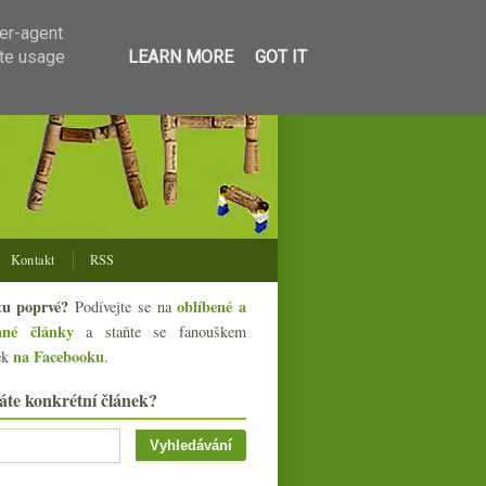
ser-agent
ate usage
LEARN MORE
GOT IT
Kontakt
RSS
tu poprvé?
oblíbené a
Podívejte se na
ané články
a staňte se fanouškem
na Facebooku
ek
.
áte konkrétní článek?