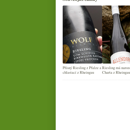
Přísný Riesling z Pfalze a
Riesling má naroz
chlastací z Rheingau
Charta z Rheingau