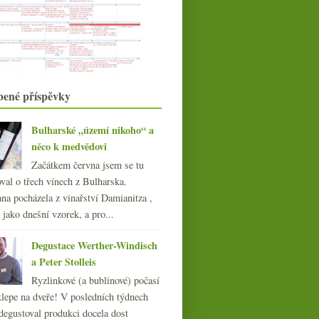
ledna
(21)
►
021
(239)
020
(239)
019
(238)
018
(240)
bené příspěvky
017
(240)
016
(250)
Bulharské „území nikoho“ a
015
(251)
něco k medvědovi
014
(254)
Začátkem června jsem se tu
Výtečný Riesling z Pfalze
013
(249)
a další z Weinviertelu
val o třech vínech z Bulharska.
012
(254)
na pocházela z vinařství Damianitza ,
011
(252)
ě jako dnešní vzorek, a pro...
010
(249)
009
(249)
Degustace Werther-Windisch
008
(270)
a Peter Stolleis
007
(108)
Ryzlinkové (a bublinové) počasí
klepe na dveře! V posledních týdnech
degustoval produkci docela dost