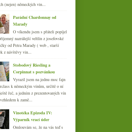
ch (nejen) německých vin...
Parádní Chardonnay od
Marady
O víkendu jsem s přáteli popíjel
říjemný nazrálejší veltlín z josefovské
čky od Petra Marady ( web , starší
ek z návštěvy vin...
Stobodový Riesling a
Corpinnat s pozvánkou
Vyrazil jsem na jednu moc fajn
rclass k německým vínům, určitě o ní
ještě řeč, a jedním z prezentovaných vín
 vzhledem k zamě...
Vinotéka Epizoda IV:
Výparník vrací úder
Omlouvám se, že na vás teď s