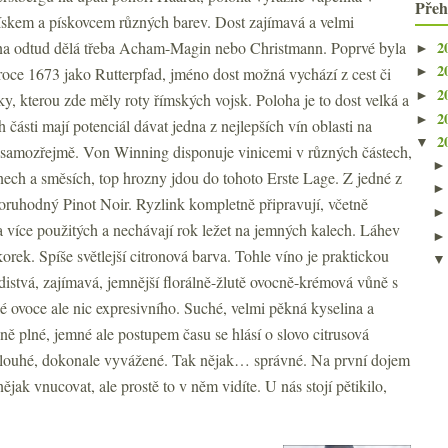
Přeh
ískem a pískovcem různých barev. Dost zajímavá a velmi
2
ína odtud dělá třeba Acham-Magin nebo Christmann. Poprvé byla
►
2
roce 1673 jako Rutterpfad, jméno dost možná vychází z cest či
►
2
►
tky, kterou zde měly roty římských vojsk. Poloha je to dost velká a
2
►
ch části mají potenciál dávat jedna z nejlepších vín oblasti na
2
▼
 samozřejmě. Von Winning disponuje vinicemi v různých částech,
ínech a směsích, top hrozny jdou do tohoto Erste Lage. Z jedné z
ozoruhodný Pinot Noir. Ryzlink kompletně připravují, včetně
 více použitých a nechávají rok ležet na jemných kalech. Láhev
korek. Spíše světlejší citronová barva. Tohle víno je praktickou
istvá, zajímavá, jemnější florálně-žlutě ovocně-krémová vůně s
ké ovoce ale nic expresivního. Suché, velmi pěkná kyselina a
ně plné, jemné ale postupem času se hlásí o slovo citrusová
ě dlouhé, dokonale vyvážené. Tak nějak… správné. Na první dojem
nějak vnucovat, ale prostě to v něm vidíte. U nás stojí pětikilo,