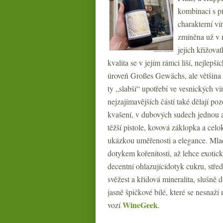
kombinaci s p
charakterní v
zmíněna už v 
jejich křižova
kvalita se v jejím rámci liší, nejlepší
úroveň Großes Gewächs, ale většina
ty „slabší“ upotřebí ve vesnických v
nejzajímavějších částí také dělají p
kvašení, v dubových sudech jednou a
těžší pistole, kovová záklopka a celo
ukázkou uměřenosti a elegance. Mlad
dotykem kořenitosti, až lehce exotic
decentní ohlazujícídotyk cukru, střed
svěžest a křídová mineralita, slušn
jasně špičkové bílé, které se nesnaží 
WineGeek
vozí
.