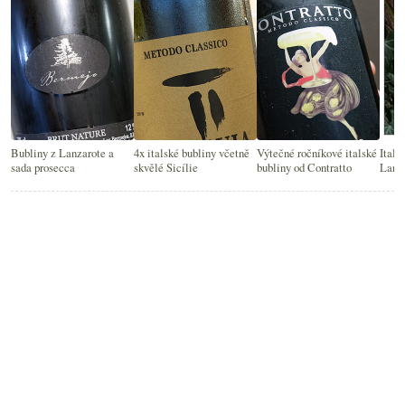
Bubliny z Lanzarote a
4x italské bubliny včetně
Výtečné ročníkové italské
Itals
sada prosecca
skvělé Sicílie
bubliny od Contratto
Lang