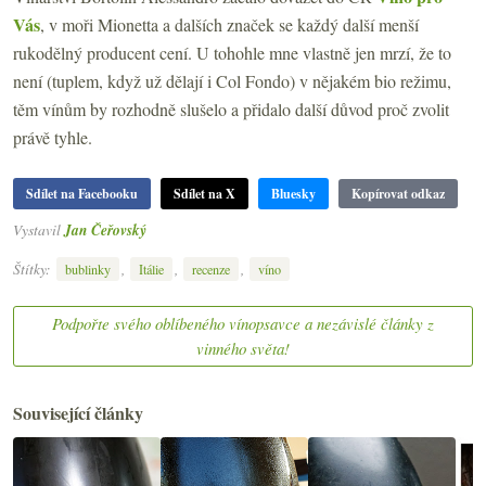
Vás
, v moři Mionetta a dalších značek se každý další menší
rukodělný producent cení. U tohohle mne vlastně jen mrzí, že to
není (tuplem, když už dělají i Col Fondo) v nějakém bio režimu,
těm vínům by rozhodně slušelo a přidalo další důvod proč zvolit
právě tyhle.
Sdílet na Facebooku
Sdílet na X
Bluesky
Kopírovat odkaz
Vystavil
Jan Čeřovský
Štítky:
,
,
,
bublinky
Itálie
recenze
víno
Podpořte svého oblíbeného vínopsavce a nezávislé články z
vinného světa!
Související články