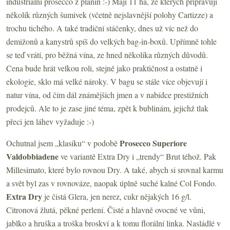
industriální prosecco z planin :-) Mají 11 ha, ze kterých připravují
několik různých šumivek (včetně nejslavnější polohy Cartizze) a
trochu tichého. A také tradiční stáčenky, dnes už víc než do
demižonů a kanystrů spíš do velkých bag-in-boxů. Upřímně tohle
se teď vrátí, pro běžná vína, ze hned několika různých důvodů.
Cena bude hrát velkou roli, stejně jako praktičnost a ostatně i
ekologie, sklo má velké nároky. V bagu se stále více objevují i
natur vína, od čím dál známějších jmen a v nabídce prestižních
prodejců. Ale to je zase jiné téma, zpět k bublinám, jejichž tlak
přeci jen láhev vyžaduje :-)
Prosecco Superiore
Ochutnal jsem „klasiku“ v podobě
Valdobbiadene
ve variantě Extra Dry i „trendy“ Brut téhož. Pak
Millesimato, které bylo rovnou Dry. A také, abych si srovnal karmu
a svět byl zas v rovnováze, naopak úplně suché kalné Col Fondo.
Extra Dry
je čistá Glera, jen nerez, cukr nějakých 16 g/l.
Citronová žlutá, pěkné perlení. Čisté a hlavně ovocné ve vůni,
jablko a hruška a troška broskví a k tomu florální linka. Nasládlé v