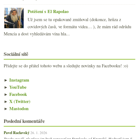
Potěšení s El Rapolao
Už jsem se tu opakovaně zmiňoval (dokonce, hrůza z
covidových časů, ve formátu videa… ), že mám rád odrůdu
Mencía a dost vyhledávám vína hla...
Sociální sítě
Přidejte se do přátel tohoto webu a sledujte novinky na Facebooku! :o)
►
Instagram
►
YouTube
►
Facebook
►
X (Twitter)
►
Mastodon
Poslední komentáře
Pavel Raclavský
26. 1. 2026
Trochu pozdě, ale přece jen bych reagoval na Frankovku od Kasnyiků. Hodnotil jsem ji