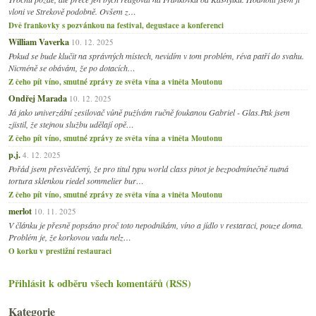
vloni ve Strekově podobně. Ovšem z…
Dvě frankovky s pozvánkou na festival, degustace a konferenci
William Vaverka
10. 12. 2025
Pokud se bude klučit na správných místech, nevidím v tom problém, réva patří do svahu.
Nicméně se obávám, že po dotacích…
Z čeho pít víno, smutné zprávy ze světa vína a viněta Moutonu
Ondřej Marada
10. 12. 2025
Já jako univerzální zesilovač vůně pužívám ručně foukanou Gabriel - Glas.Pak jsem
zjistil, že stejnou službu udělají opě…
Z čeho pít víno, smutné zprávy ze světa vína a viněta Moutonu
p.j.
4. 12. 2025
Pořád jsem přesvědčený, že pro titul typu world class pinot je bezpodmínečně nutná
tortura sklenkou riedel sommelier bur…
Z čeho pít víno, smutné zprávy ze světa vína a viněta Moutonu
merlot
10. 11. 2025
V článku je přesně popsáno proč toto nepodnikám, víno a jídlo v restaraci, pouze doma.
Problém je, že korkovou vadu nelz…
O korku v prestižní restauraci
Přihlásit k odběru všech komentářů (RSS)
Kategorie