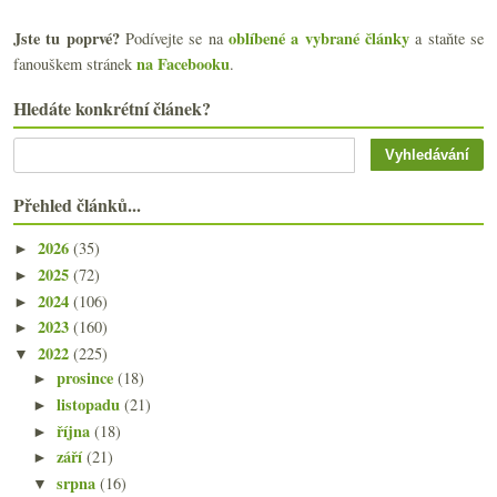
Jste tu poprvé?
oblíbené a vybrané články
Podívejte se na
a staňte se
na Facebooku
fanouškem stránek
.
Hledáte konkrétní článek?
Přehled článků...
2026
(35)
►
2025
(72)
►
2024
(106)
►
2023
(160)
►
2022
(225)
▼
prosince
(18)
►
listopadu
(21)
►
října
(18)
►
září
(21)
►
srpna
(16)
▼