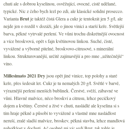
chuti ale s dobrou kyselinou, osvěžující, ovocné, cistě udělané,
typické. Nic z čeho bych lezl po zdi, ale klasické solidní prosecco.
Brut
Varianta
je taktéž čistá Glera a cukr je tentokrát jen 5 g/l, ale
nejde jen o rozdíl v dozáži, jde o jinou vinici a starší keře. Světlejší
barva, pěkné vytrvalé perlení. Ve vůni trochu diskrétnější ovocnost
a více broskvová, opět s fajn květinovou linkou. Suché, čisté,
vyvážené a výborně pitelné, broskvovo-citrusové, s minerální
linkou. Strukturovanější, určitě zajímavější a pro mne „užitečnější“
víno.
Millesimato 2021 Dry
jsou opět jiné vinice, top polohy a staré
keře, přes šedesát let. Cukr je tu nemalých 20 g/l. Světlé v barvě,
výraznější perlení menších bublinek. Čerstvé, svěží, zábavné ve
vůni. Hlavně malvice, něco broskví a citrusu, lehce pecičkový
dojem a květiny. Čerstvé a živé v chuti, nasládlé ale kyselina si s
tím hraje pěkně a působí to vyváženě a vlastně mne nasládlost
neruší, zralé sladší malvice, broskev, pěkná stavba, lehce mandlová
nahořklost v dochuti. Ač osobně mi víc sedí Brut, tak tohle je