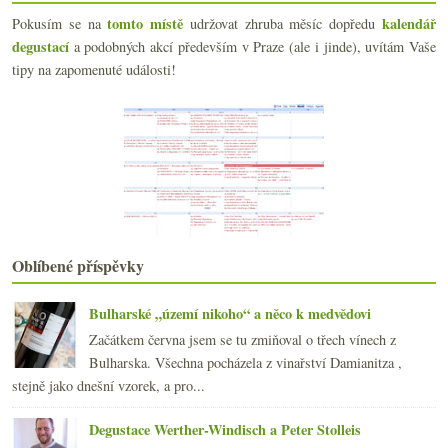
března
(22)
►
tomto místě
kalendář
Pokusím se na
udržovat zhruba měsíc dopředu
února
(15)
►
degustací
a podobných akcí především v Praze (ale i jinde), uvítám Vaše
ledna
(21)
►
tipy na zapomenuté události!
2021
(239)
►
2020
(239)
►
2019
(238)
►
2018
(240)
►
2017
(240)
►
2016
(250)
►
2015
(251)
►
2014
(254)
►
Oblíbené příspěvky
2013
(249)
►
2012
(254)
►
Bulharské „území nikoho“ a něco k medvědovi
2011
(252)
►
Začátkem června jsem se tu zmiňoval o třech vínech z
2010
(249)
►
Bulharska. Všechna pocházela z vinařství Damianitza ,
2009
(249)
►
stejně jako dnešní vzorek, a pro...
2008
(270)
►
2007
(108)
►
Degustace Werther-Windisch a Peter Stolleis