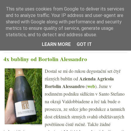
This site uses cookies from Google to deliver its services
and to analyze traffic. Your IP address and user-agent are
shared with Google along with performance and security
metrics to ensure quality of service, generate usage
statistics, and to detect and address abuse.
☰ Menu
LEARN MORE
GOT IT
ÚTERÝ 9. SRPNA 2022
4x bubliny od Bortolin Alessandro
Dostal se mi do rukou degustační set čtyř
Azienda Agricola
různých bublin od
Bortolin Alessandro
web
(
). Jsme v
rodinném podniku sídlícím v Santo Stefano
na okraji Valdobbiadene a řeč tak bude o
proseccu, ze srdce jeho produkce a tamních
dost efektních strmých svahů obdělávaných
povětšinou čistě ručně. Takže žádné