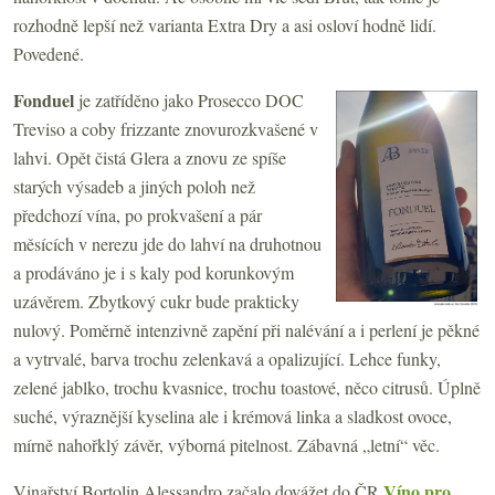
rozhodně lepší než varianta Extra Dry a asi osloví hodně lidí.
Povedené.
Fonduel
je zatříděno jako Prosecco DOC
Treviso a coby frizzante znovurozkvašené v
lahvi. Opět čistá Glera a znovu ze spíše
starých výsadeb a jiných poloh než
předchozí vína, po prokvašení a pár
měsících v nerezu jde do lahví na druhotnou
a prodáváno je i s kaly pod korunkovým
uzávěrem. Zbytkový cukr bude prakticky
nulový. Poměrně intenzivně zapění při nalévání a i perlení je pěkné
a vytrvalé, barva trochu zelenkavá a opalizující. Lehce funky,
zelené jablko, trochu kvasnice, trochu toastové, něco citrusů. Úplně
suché, výraznější kyselina ale i krémová linka a sladkost ovoce,
mírně nahořklý závěr, výborná pitelnost. Zábavná „letní“ věc.
Víno pro
Vinařství Bortolin Alessandro začalo dovážet do ČR