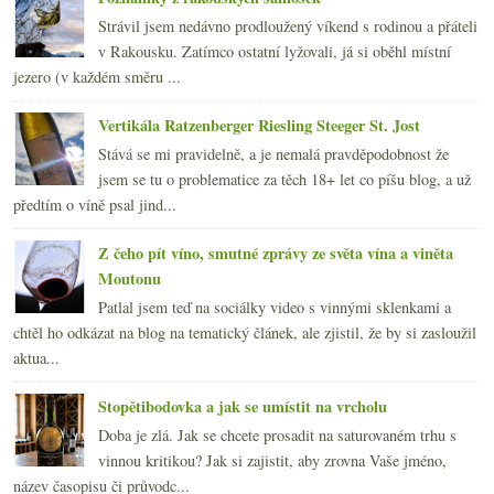
Strávil jsem nedávno prodloužený víkend s rodinou a přáteli
v Rakousku. Zatímco ostatní lyžovali, já si oběhl místní
jezero (v každém směru ...
Vertikála Ratzenberger Riesling Steeger St. Jost
Stává se mi pravidelně, a je nemalá pravděpodobnost že
jsem se tu o problematice za těch 18+ let co píšu blog, a už
předtím o víně psal jind...
Z čeho pít víno, smutné zprávy ze světa vína a viněta
Moutonu
Patlal jsem teď na sociálky video s vinnými sklenkami a
chtěl ho odkázat na blog na tematický článek, ale zjistil, že by si zasloužil
aktua...
Stopětibodovka a jak se umístit na vrcholu
Doba je zlá. Jak se chcete prosadit na saturovaném trhu s
vinnou kritikou? Jak si zajistit, aby zrovna Vaše jméno,
název časopisu či průvodc...