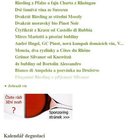
Riesling z Pfalze a fajn Charta z Rheingau
Dvě šumivá vína ze Sussexu
Dvakrát Riesling ze střední Mosely
Dvakrát moravský bio Pinot Noir
Čtyřikrát z Krasu od Castello di Rubbia
Mirco Mariotti a písečné bubliny
André Hugel, GC Pinot, nová kampaň domácích vín, V...
Mencía, dva ryzlinky a Côtes du Rhône
Grüner Silvaner od Knewitzů
4x bubliny od Bortolin Alessandro
Bianco di Ampeleia a pozvánka na Družstvo
Elegantní Riesling a příjemný Silvaner
Na vrchol s lahví starého pinotu od Judith Beck
▼ Zobrazit vše
Svět vína je zas o něco chudší…
Oliváč s 99 body, hodnocení a srovnávání
Ovíněný zpět z Itálie
července
(10)
►
června
(22)
►
května
(22)
►
dubna
(19)
Kalendář degustací
►