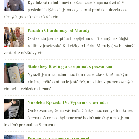
Ryzlinkové (a bublinové) počasí zase klepe na dveře! V
posledních týdnech jsem degustoval produkci docela dost
různých (nejen) německých vin...
Parádní Chardonnay od Marady
O víkendu jsem s přáteli popíjel moc příjemný nazrálejší
veltlín z josefovské Kukvičky od Petra Marady ( web , starší
zápisek z návštěvy vin...
Stobodový Riesling a Corpinnat s pozvánkou
Vyrazil jsem na jednu moc fajn masterclass k německým
vínům, určitě o ní bude ještě řeč, a jedním z prezentovaných
vín byl – vzhledem k zamě...
Vinotéka Epizoda IV: Výparník vrací úder
Omlouvám se, že na vás teď s články moc nemyslím, konec
června a července byl pracovně hodně náročný a pak jsem
tradičně prchnul na Šumavu a...
Poznámky z rakouských sámošek