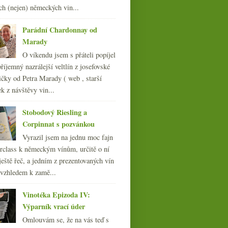
ch (nejen) německých vin...
Parádní Chardonnay od
Marady
O víkendu jsem s přáteli popíjel
říjemný nazrálejší veltlín z josefovské
čky od Petra Marady ( web , starší
ek z návštěvy vin...
Stobodový Riesling a
Corpinnat s pozvánkou
Vyrazil jsem na jednu moc fajn
rclass k německým vínům, určitě o ní
ještě řeč, a jedním z prezentovaných vín
 vzhledem k zamě...
Vinotéka Epizoda IV:
Výparník vrací úder
Omlouvám se, že na vás teď s