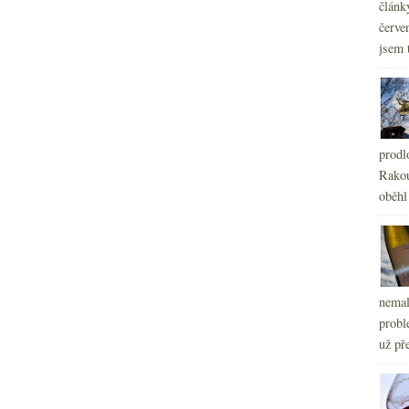
článk
červe
jsem 
prodl
Rakou
oběhl
nemal
probl
už pře