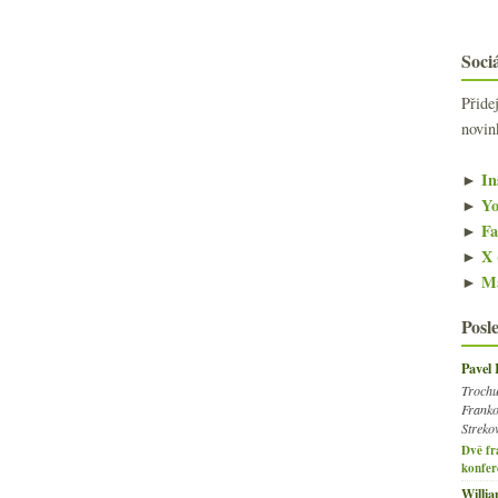
Sociá
Přide
novin
►
In
►
Yo
►
Fa
►
X 
►
Ma
Posl
Pavel
Trochu
Franko
Streko
Dvě fr
konfer
Willi