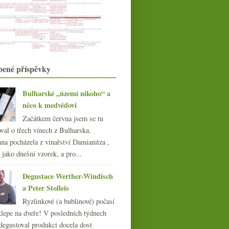
ledna
(21)
►
021
(239)
020
(239)
019
(238)
018
(240)
bené příspěvky
017
(240)
Silvaner z Würzburgu a
016
(250)
GG od Weingut am Stein
Bulharské „území nikoho“ a
015
(251)
něco k medvědovi
014
(254)
Začátkem června jsem se tu
013
(249)
val o třech vínech z Bulharska.
012
(254)
na pocházela z vinařství Damianitza ,
011
(252)
ě jako dnešní vzorek, a pro...
010
(249)
009
(249)
Degustace Werther-Windisch
008
(270)
a Peter Stolleis
007
(108)
Ryzlinkové (a bublinové) počasí
klepe na dveře! V posledních týdnech
degustoval produkci docela dost