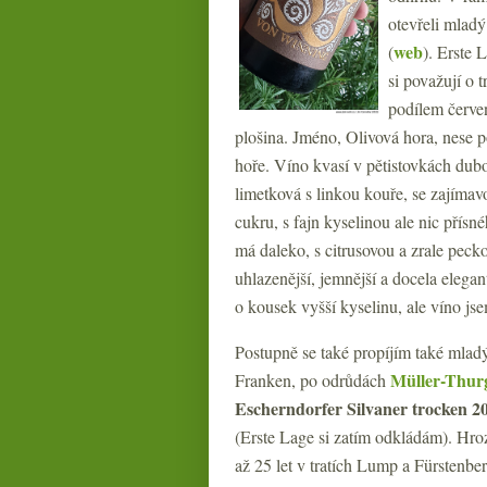
otevřeli mlad
web
(
). Erste 
si považují o 
podílem červe
plošina. Jméno, Olivová hora, nese p
hoře. Víno kvasí v pětistovkách dubo
limetková s linkou kouře, se zajíma
cukru, s fajn kyselinou ale nic přísn
má daleko, s citrusovou a zrale peck
uhlazenější, jemnější a docela elegan
o kousek vyšší kyselinu, ale víno jsem
Postupně se také propíjím také mla
Müller-Thur
Franken, po odrůdách
Escherndorfer Silvaner trocken 2
(Erste Lage si zatím odkládám). Hr
až 25 let v tratích Lump a Fürstenberg