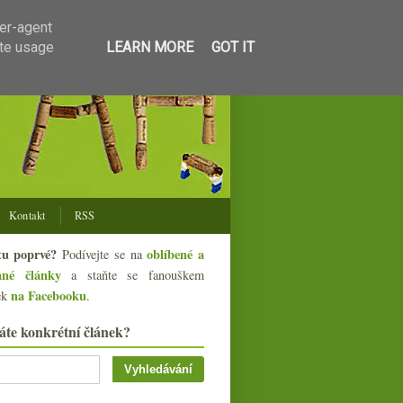
ser-agent
ate usage
LEARN MORE
GOT IT
Kontakt
RSS
tu poprvé?
oblíbené a
Podívejte se na
ané články
a staňte se fanouškem
na Facebooku
ek
.
áte konkrétní článek?