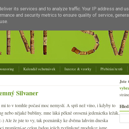
liver its services and to analyze traffic. Your IP address and u
rmance and security metrics to ensure quality of service, gener
use.
ponzoring
Kalendář ochutnávek
Inzerce & vzorky
Přebírání textů
Jste 
vybr
jemný Silvaner
strán
 mi to v tomhle počasí moc nemyslí. A spíš než víno, i kdyby to
Hled
ng nebo nějaké bubliny, mne láká pěkně orosená jedenáctka ležák.
:-) Ale že jste to vy, tak poznámky ke dvěma lahvím dneska
i propíjení-se celou řadou jejich ryzlinkové produkce jsme