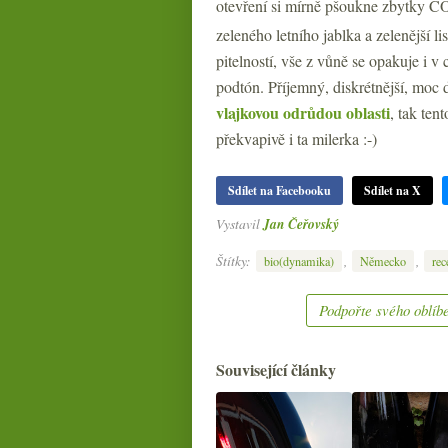
otevření si mírně pšoukne zbytky C
zeleného letního jablka a zelenější li
pitelností, vše z vůně se opakuje i 
podtón. Příjemný, diskrétnější, moc 
vlajkovou odrůdou oblasti
, tak ten
překvapivě i ta milerka :-)
Sdílet na Facebooku
Sdílet na X
Vystavil
Jan Čeřovský
Štítky:
,
,
bio(dynamika)
Německo
rec
Podpořte svého oblíbe
Související články