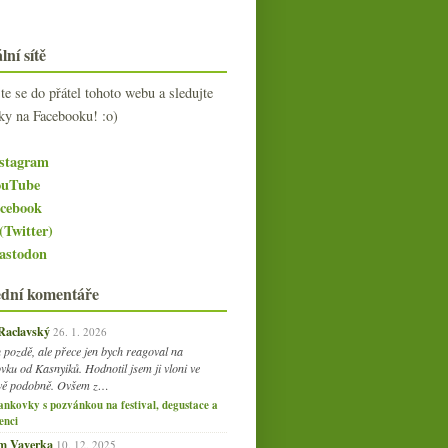
lní sítě
jte se do přátel tohoto webu a sledujte
ky na Facebooku! :o)
stagram
uTube
cebook
(Twitter)
stodon
ední komentáře
 Raclavský
26. 1. 2026
 pozdě, ale přece jen bych reagoval na
vku od Kasnyiků. Hodnotil jsem ji vloni ve
vě podobně. Ovšem z…
ankovky s pozvánkou na festival, degustace a
enci
am Vaverka
10. 12. 2025