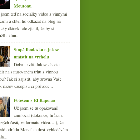
Moutonu
l jsem teď na sociálky video s vinnými
kami a chtěl ho odkázat na blog na
cký článek, ale zjistil, že by si
žil aktua...
Stopětibodovka a jak se
umístit na vrcholu
Doba je zlá. Jak se chcete
dit na saturovaném trhu s vinnou
ou? Jak si zajistit, aby zrovna Vaše
, název časopisu či průvodc...
Potěšení s El Rapolao
Už jsem se tu opakovaně
zmiňoval (dokonce, hrůza z
ových časů, ve formátu videa… ), že
ád odrůdu Mencía a dost vyhledávám
la...