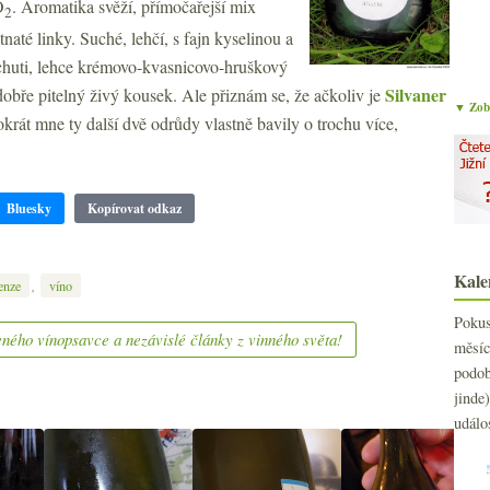
O
. Aromatika svěží, přímočařejší mix
2
stnaté linky. Suché, lehčí, s fajn kyselinou a
v chuti, lehce krémovo-kvasnicovo-hruškový
Silvaner
dobře pitelný živý kousek. Ale přiznám se, že ačkoliv je
▼ Zobr
tokrát mne ty další dvě odrůdy vlastně bavily o trochu více,
Bluesky
Kopírovat odkaz
Kale
,
enze
víno
Poku
ného vínopsavce a nezávislé články z vinného světa!
měs
podo
jind
událo