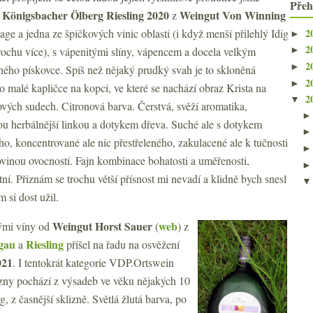
Přeh
Königsbacher Ölberg Riesling 2020
Weingut Von Winning
ý
z
2
Lage a jedna ze špičkových vinic oblasti (i když menší přilehlý Idig
►
2
trochu více), s vápenitými slíny, vápencem a docela velkým
►
2
►
ného pískovce. Spíš než nějaký prudký svah je to skloněná
2
►
o malé kapličce na kopci, ve které se nachází obraz Krista na
2
▼
vých sudech. Citronová barva. Čerstvá, svěží aromatika,
vou herbálnější linkou a dotykem dřeva. Suché ale s dotykem
ého, koncentrované ale nic přestřeleného, zakulacené ale k tučnosti
ovinou ovocností. Fajn kombinace bohatosti a uměřenosti,
tní. Přiznám se trochu větší přísnost mi nevadí a klidně bych snesl
 si dost užil.
Weingut Horst Sauer
web
dými víny od
(
) z
gau
Riesling
a
přišel na řadu na osvěžení
021
. I tentokrát kategorie VDP.Ortswein
ozny pochází z výsadeb ve věku nějakých 10
, z časnější sklizně. Světlá žlutá barva, po