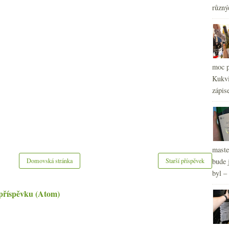
různý
moc p
Kukvi
zápis
maste
Domovská stránka
Starší příspěvek
bude 
byl –
příspěvku (Atom)