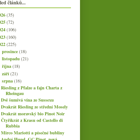
led článků...
026
(35)
025
(72)
024
(106)
023
(160)
022
(225)
prosince
(18)
►
listopadu
(21)
►
října
(18)
►
září
(21)
►
srpna
(16)
▼
Riesling z Pfalze a fajn Charta z
Rheingau
Dvě šumivá vína ze Sussexu
Dvakrát Riesling ze střední Mosely
Dvakrát moravský bio Pinot Noir
Čtyřikrát z Krasu od Castello di
Rubbia
Mirco Mariotti a písečné bubliny
André Hugel, GC Pinot, nová