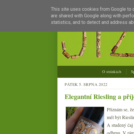
This site uses cookies from Google to de
are shared with Google along with perfo
statistics, and to detect and address ab
O stránkách
S
PÁTEK 5. SRPNA 2022
Elegantní Riesling a pří
Přiznám se, že
měl být Riesli
A studený čaj 
odhrnu. V rámc