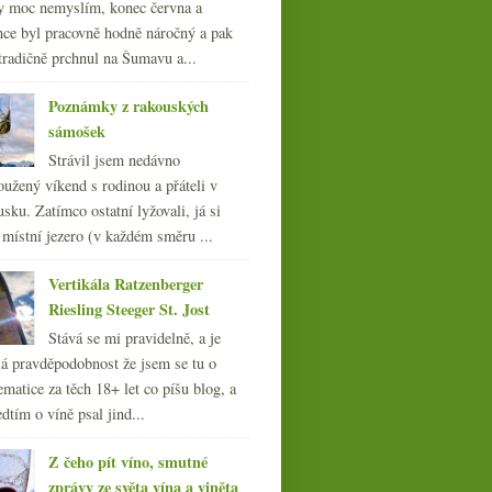
y moc nemyslím, konec června a
nce byl pracovně hodně náročný a pak
tradičně prchnul na Šumavu a...
Poznámky z rakouských
sámošek
Strávil jsem nedávno
oužený víkend s rodinou a přáteli v
sku. Zatímco ostatní lyžovali, já si
 místní jezero (v každém směru ...
Vertikála Ratzenberger
Riesling Steeger St. Jost
Stává se mi pravidelně, a je
á pravděpodobnost že jsem se tu o
ematice za těch 18+ let co píšu blog, a
dtím o víně psal jind...
Z čeho pít víno, smutné
zprávy ze světa vína a viněta