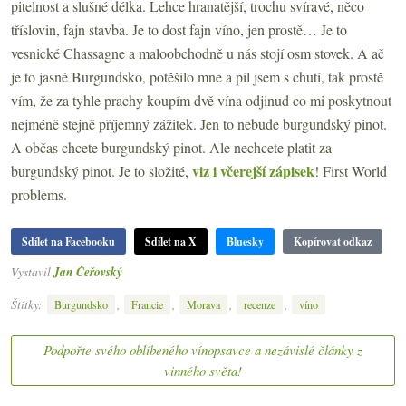
pitelnost a slušné délka. Lehce hranatější, trochu svíravé, něco
tříslovin, fajn stavba. Je to dost fajn víno, jen prostě… Je to
vesnické Chassagne a maloobchodně u nás stojí osm stovek. A ač
je to jasné Burgundsko, potěšilo mne a pil jsem s chutí, tak prostě
vím, že za tyhle prachy koupím dvě vína odjinud co mi poskytnout
nejméně stejně příjemný zážitek. Jen to nebude burgundský pinot.
A občas chcete burgundský pinot. Ale nechcete platit za
viz i včerejší zápisek
burgundský pinot. Je to složité,
! First World
problems.
Sdílet na Facebooku
Sdílet na X
Bluesky
Kopírovat odkaz
Vystavil
Jan Čeřovský
Štítky:
,
,
,
,
Burgundsko
Francie
Morava
recenze
víno
Podpořte svého oblíbeného vínopsavce a nezávislé články z
vinného světa!