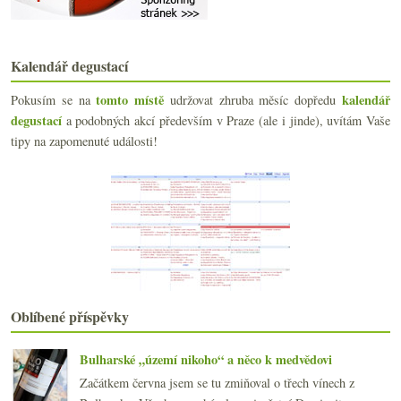
Třikrát Cortese / Gavi od Cinzia Bergaglio
Crémant z Jury a opulentnější Pinot z Mostu
Červená z Egeru od doktora Stumpfa
Kalendář degustací
Las Pizarras aneb velká „chladná“ Chile
Riesling s pozvánkou a další šťavnatý z Frank
tomto místě
kalendář
Pokusím se na
udržovat zhruba měsíc dopředu
Univerzitní aukce, St.Emilion, bio družstevní Cham...
degustací
a podobných akcí především v Praze (ale i jinde), uvítám Vaše
Třikrát Jura od Château d'Arlay
tipy na zapomenuté události!
května
(22)
►
dubna
(19)
►
března
(22)
►
února
(15)
►
ledna
(21)
►
2021
(239)
►
2020
(239)
►
2019
(238)
►
Oblíbené příspěvky
2018
(240)
►
2017
(240)
►
Bulharské „území nikoho“ a něco k medvědovi
2016
(250)
►
Začátkem června jsem se tu zmiňoval o třech vínech z
2015
(251)
►