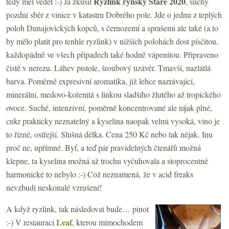
Ryzlink rýnský Staré 2020
tedy měl vědět :-) Já zkusil
, suchý
pozdní sběr z vinice v katastru Dobrého pole. Jde o jednu z teplých
poloh Dunajovických kopců, s černozemí a sprašemi ale také (a to
by mělo platit pro tenhle ryzlink) v nižších polohách dost písčitou,
každopádně ve všech případech také hodně vápenitou. Připraveno
čistě v nerezu. Láhev pistole, šroubový uzávěr. Tmavší, nazlátlá
barva. Poměrně expresivní aromatika, již lehce nazrávající,
minerální, medovo-kořenitá s linkou sladšího žlutého až tropického
ovoce. Suché, intenzivní, poměrně koncentrované ale nijak plné,
cukr prakticky neznatelný a kyselina naopak velmi vysoká, víno je
to řízné, ostřejší. Slušná délka. Cena 250 Kč nebo tak nějak. Inu
proč ne, upřímně. Byť, a teď pár pravidelných čtenářů možná
klepne, ta kyselina možná až trochu vyčuhovala a stoprocentně
harmonické to nebylo :-) Což neznamená, že v acid freaks
nevzbudí neskonalé vzrušení!
A když ryzlink, tak následovat bude… pinot
Leaf
:-) V restauraci
, kterou mimochodem