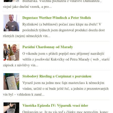
Bulharska. Všechna pocházela z vinařství Damianitza ,
2014
(254)
►
stejně jako dnešní vzorek, a pro...
2013
(249)
►
2012
(254)
►
Degustace Werther-Windisch a Peter Stolleis
2011
(252)
►
Ryzlinkové (a bublinové) počasí zase klepe na dveře! V
2010
(249)
►
posledních týdnech jsem degustoval produkci docela dost
2009
(249)
►
různých (nejen) německých vin...
2008
(270)
►
2007
(108)
►
Parádní Chardonnay od Marady
O víkendu jsem s přáteli popíjel moc příjemný nazrálejší
veltlín z josefovské Kukvičky od Petra Marady ( web , starší
zápisek z návštěvy vin...
Stobodový Riesling a Corpinnat s pozvánkou
Vyrazil jsem na jednu moc fajn masterclass k německým
vínům, určitě o ní bude ještě řeč, a jedním z prezentovaných
vín byl – vzhledem k zamě...
Vinotéka Epizoda IV: Výparník vrací úder
Omlouvám se, že na vás teď s články moc nemyslím, konec