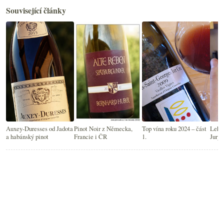
Související články
Auxey-Duresses od Jadota
Pinot Noir z Německa,
Top vína roku 2024 – část
Lehčí
a habánský pinot
Francie i ČR
1.
Jury