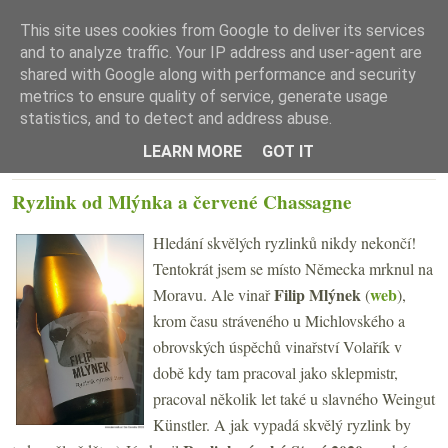
This site uses cookies from Google to deliver its services
and to analyze traffic. Your IP address and user-agent are
shared with Google along with performance and security
metrics to ensure quality of service, generate usage
statistics, and to detect and address abuse.
☰ Menu
LEARN MORE
GOT IT
PÁTEK 24. ČERVNA 2022
Ryzlink od Mlýnka a červené Chassagne
Hledání skvělých ryzlinků nikdy nekončí!
Tentokrát jsem se místo Německa mrknul na
Filip Mlýnek
web
Moravu. Ale vinař
(
),
krom času stráveného u Michlovského a
obrovských úspěchů vinařství Volařík v
době kdy tam pracoval jako sklepmistr,
pracoval několik let také u slavného Weingut
Künstler. A jak vypadá skvělý ryzlink by