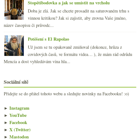
Stopětibodovka a jak se umístit na vrcholu
Doba je zlá. Jak se chcete prosadit na saturovaném trhu s
vinnou kritikou? Jak si zajistit, aby zrovna Vaše jméno,
název časopisu či průvodc...
Potěšení s El Rapolao
Už jsem se tu opakovaně zmiňoval (dokonce, hrůza z
covidových časů, ve formátu videa… ), že mám rád odrůdu
Mencía a dost vyhledávám vína hla...
Sociální sítě
Přidejte se do přátel tohoto webu a sledujte novinky na Facebooku! :o)
►
Instagram
►
YouTube
►
Facebook
►
X (Twitter)
►
Mastodon