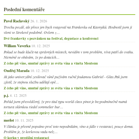
Poslední komentáře
Pavel Raclavský
26. 1. 2026
Trochu pozdě, ale přece jen bych reagoval na Frankovku od Kasnyiků. Hodnotil jsem ji
vloni ve Strekově podobně. Ovšem z…
Dvě frankovky s pozvánkou na festival, degustace a konferenci
William Vaverka
10. 12. 2025
Pokud se bude klučit na správných místech, nevidím v tom problém, réva patří do svahu.
Nicméně se obávám, že po dotacích…
Z čeho pít víno, smutné zprávy ze světa vína a viněta Moutonu
Ondřej Marada
10. 12. 2025
Já jako univerzální zesilovač vůně pužívám ručně foukanou Gabriel - Glas.Pak jsem
zjistil, že stejnou službu udělají opě…
Z čeho pít víno, smutné zprávy ze světa vína a viněta Moutonu
p.j.
4. 12. 2025
Pořád jsem přesvědčený, že pro titul typu world class pinot je bezpodmínečně nutná
tortura sklenkou riedel sommelier bur…
Z čeho pít víno, smutné zprávy ze světa vína a viněta Moutonu
merlot
10. 11. 2025
V článku je přesně popsáno proč toto nepodnikám, víno a jídlo v restaraci, pouze doma.
Problém je, že korkovou vadu nelz…
O korku v prestižní restauraci