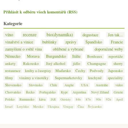
Přihlásit k odběru všech komentářů (RSS)
Kategorie
víno
recenze
bio(dynamika)
degustace
Jen tak...
vinařství a vinice
bublinky
zprávy
Španělsko
Francie
zamyšlení o světě vína
oblíbené a vybrané
doporučené weby
Německo
Morava
Burgundsko
Itálie
Bordeaux
reportáže
ankety
Rakousko
Jiný alkohol
jídlo
Champagne
sherry
restaurace
knihy a časopisy
Maďarsko
Čechy
Podvody
Japonsko
filmy
vinárny a vinotéky
Supermarketovky
kuchyně
speciality
Slovensko
Slovinsko
Chile
Anglie
USA
Austrálie
video
Chorvatsko
Řecko
Portugalsko
Kypr
Argentina
Nový Zéland
Gruzie
Polsko
Rumunsko
káva
JAR
Odrůdy
84b
87b
90b
92b
Apríl
Izrael
Lotyšsko
Mexiko
Ukrajina
Urugay
Čína
Švýcarsko