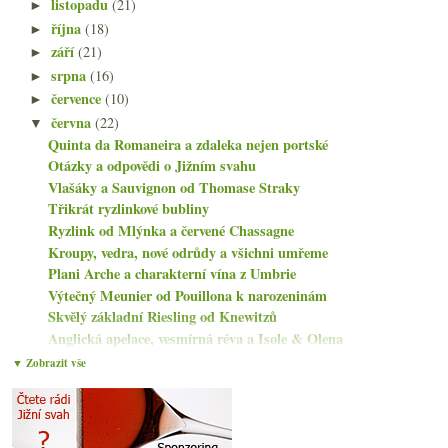
listopadu
(21)
►
října
(18)
►
září
(21)
►
srpna
(16)
►
července
(10)
►
června
(22)
▼
Quinta da Romaneira a zdaleka nejen portské
Otázky a odpovědi o Jižním svahu
Vlašáky a Sauvignon od Thomase Straky
Třikrát ryzlinkové bubliny
Ryzlink od Mlýnka a červené Chassagne
Kroupy, vedra, nové odrůdy a všichni umřeme
Plani Arche a charakterní vína z Umbrie
Výtečný Meunier od Pouillona k narozeninám
Skvělý základní Riesling od Knewitzů
Anglická apelace, vesmírná réva a Isole & Olena
Katja a Jens Bäder a nejen výborný Riesling
▼ Zobrazit vše
Čtyřikrát Chardonnay z Kalifornie
Jochen Beurer a charakterní švábská vína
AirBnB vinice, španělské výsadby, nejbohatší mezi ...
UFO letící směrem od Châteauneuf do Kalifornie