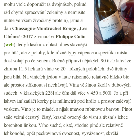
mohu vřele doporučit (a dvojnásob, pokud
rád chytré zpracování zeleniny a nemusíte
nutně ve všem živočišný protein), jsme si
Chassagne-Montrachet Rouge „Les
dali
Chênes“ 2017
Philippe Colin
z vinařství
web
(
), tedy klasiku z oblasti dnes slavnější
pro bílá, ale z polohy, kde různé typy vápence a specifika místa
dost volají po červeném. Ročně připraví nějakých 90 tisíc lahví ze
zhruba 11.5 hektarů vinic ve 20+ různých polohách, dvě třetiny
jsou bílá. Na vinicích jedou v lutte raisonnée relativně blízko bio,
ale prostor stříknout si nechávají. Vína většinou školí v dubových
sudech, v klasických 228l ale čím dál více v 450 a 500l. Jo a při
lahvování zatláčí korky pár milimetrů pod hrdlo a prostor zalévají
voskem. Víno je to mladé, s nijak tmavou rubínovou barvou. Pinot
stále velmi čerstvý, čistý, krásně ovocný do višní a třešní s lehce
kořenitou linkou. Víno suché, čisté, středně plné ale relativně
lehkonohé, opět peckovinová ovocnost, vyváženost, skvělá