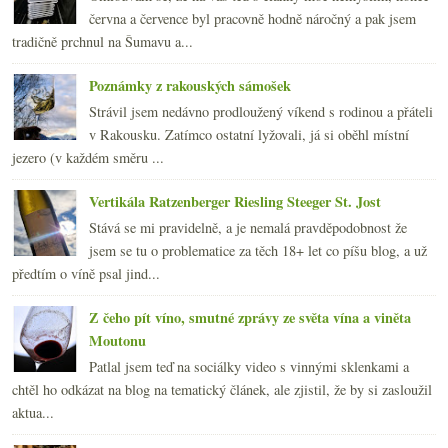
června a července byl pracovně hodně náročný a pak jsem
tradičně prchnul na Šumavu a...
Poznámky z rakouských sámošek
Strávil jsem nedávno prodloužený víkend s rodinou a přáteli
v Rakousku. Zatímco ostatní lyžovali, já si oběhl místní
jezero (v každém směru ...
Vertikála Ratzenberger Riesling Steeger St. Jost
Stává se mi pravidelně, a je nemalá pravděpodobnost že
jsem se tu o problematice za těch 18+ let co píšu blog, a už
předtím o víně psal jind...
Z čeho pít víno, smutné zprávy ze světa vína a viněta
Moutonu
Patlal jsem teď na sociálky video s vinnými sklenkami a
chtěl ho odkázat na blog na tematický článek, ale zjistil, že by si zasloužil
aktua...