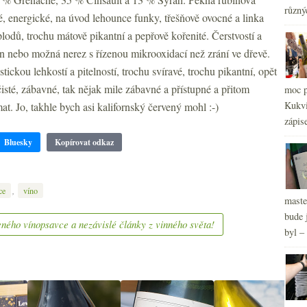
2
►
různý
, energické, na úvod lehounce funky, třešňově ovocné a linka
2
►
lodů, trochu mátově pikantní a pepřově kořenité. Čerstvostí a
2
►
2
n nebo možná nerez s řízenou mikrooxidací než zrání ve dřevě.
►
2
►
stickou lehkostí a pitelností, trochu svíravé, trochu pikantní, opět
2
►
čisté, zábavné, tak nějak mile zábavné a přístupné a přitom
moc p
2
►
Kukvi
t. Jo, takhle bych asi kalifornský červený mohl :-)
2
►
zápis
2
►
Bluesky
Kopírovat odkaz
2
►
2
►
,
ce
víno
maste
bude 
ného vínopsavce a nezávislé články z vinného světa!
byl –