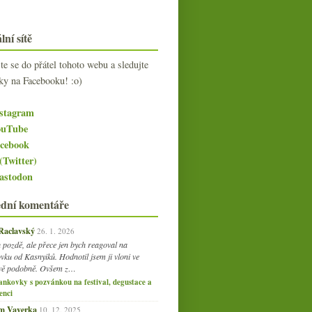
lní sítě
jte se do přátel tohoto webu a sledujte
ky na Facebooku! :o)
stagram
uTube
cebook
(Twitter)
stodon
ední komentáře
 Raclavský
26. 1. 2026
 pozdě, ale přece jen bych reagoval na
vku od Kasnyiků. Hodnotil jsem ji vloni ve
vě podobně. Ovšem z…
ankovky s pozvánkou na festival, degustace a
enci
am Vaverka
10. 12. 2025