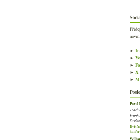
Sociá
Přide
novin
►
In
►
Yo
►
Fa
►
X 
►
Ma
Posl
Pavel
Trochu
Franko
Streko
Dvě fr
konfer
Willi