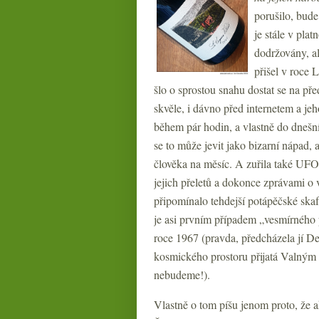
porušilo, bude
je stále v plat
dodržovány, a
přišel v roce 
šlo o sprostou snahu dostat se na pře
skvěle, i dávno před internetem a j
během pár hodin, a vlastně do dnešn
se to může jevit jako bizarní nápad, 
člověka na měsíc. A zuřila také UFO
jejich přeletů a dokonce zprávami 
připomínalo tehdejší potápěčské skaf
je asi prvním případem „vesmírného 
roce 1967 (pravda, předcházela jí De
kosmického prostoru přijatá Valným 
nebudeme!).
Vlastně o tom píšu jenom proto, že a