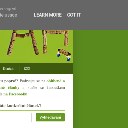
ser-agent
ate usage
LEARN MORE
GOT IT
Kontakt
RSS
tu poprvé?
oblíbené a
Podívejte se na
ané články
a staňte se fanouškem
na Facebooku
ek
.
áte konkrétní článek?