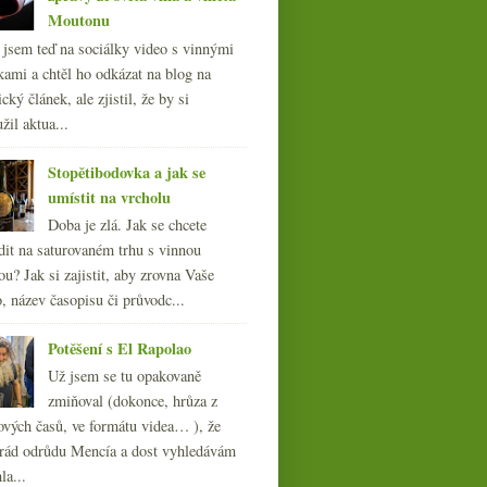
Moutonu
l jsem teď na sociálky video s vinnými
kami a chtěl ho odkázat na blog na
cký článek, ale zjistil, že by si
žil aktua...
Stopětibodovka a jak se
umístit na vrcholu
Doba je zlá. Jak se chcete
dit na saturovaném trhu s vinnou
ou? Jak si zajistit, aby zrovna Vaše
, název časopisu či průvodc...
Potěšení s El Rapolao
Už jsem se tu opakovaně
zmiňoval (dokonce, hrůza z
ových časů, ve formátu videa… ), že
ád odrůdu Mencía a dost vyhledávám
la...