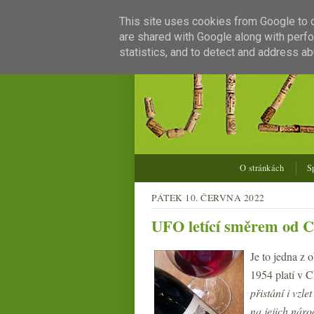
This site uses cookies from Google to de
are shared with Google along with perfo
statistics, and to detect and address ab
O stránkách
S
PÁTEK 10. ČERVNA 2022
UFO letící směrem od C
Je to jedna z 
1954 platí v 
přistání i vzle
na jejich náro