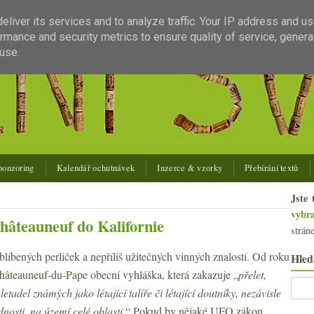
liver its services and to analyze traffic. Your IP address and u
rmance and security metrics to ensure quality of service, gener
use.
ponzoring
Kalendář ochutnávek
Inzerce & vzorky
Přebírání textů
Jste 
vybr
hâteauneuf do Kalifornie
strán
oblíbených perliček a nepříliš užitečných vinných znalostí. Od roku
Hled
Châteauneuf-du-Pape obecní vyhláška, která zakazuje „
přelet,
t letadel známých jako létající talíře či létající doutníky, nezávisle
dnosti, na území celé oblasti.
“ Pokud by nějaké UFO zákon