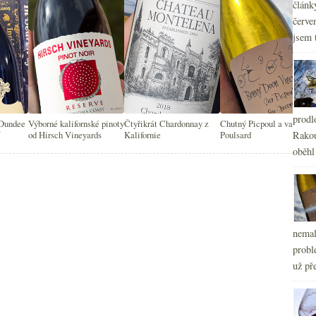
článk
červe
jsem 
prodl
 Dundee
Výborné kalifornské pinoty
Čtyřikrát Chardonnay z
Chutný Picpoul a vadný
í
od Hirsch Vineyards
Kalifornie
Poulsard
Rakou
oběhl
nemal
probl
už pře