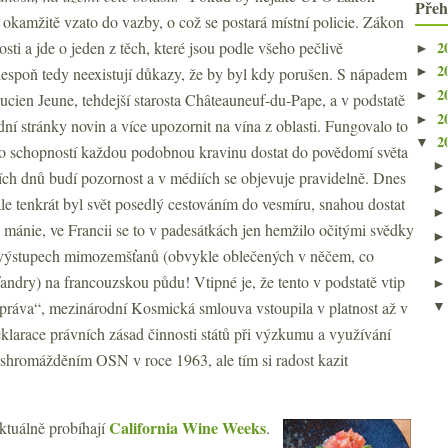
Přeh
 okamžitě vzato do vazby, o což se postará místní policie. Zákon
2
nosti a jde o jeden z těch, které jsou podle všeho pečlivě
►
2
lespoň tedy neexistují důkazy, že by byl kdy porušen. S nápadem
►
2
►
Lucien Jeune, tehdejší starosta Châteauneuf-du-Pape, a v podstatě
2
►
dní stránky novin a více upozornit na vína z oblasti. Fungovalo to
2
▼
eho schopností každou podobnou kravinu dostat do povědomí světa
ích dnů budí pozornost a v médiích se objevuje pravidelně. Dnes
ale tenkrát byl svět posedlý cestováním do vesmíru, snahou dostat
 mánie, ve Francii se to v padesátkách jen hemžilo očitými svědky
o výstupech mimozemšťanů (obvykle oblečených v něčem, co
andry) na francouzskou půdu! Vtipné je, že tento v podstatě vtip
práva“, mezinárodní Kosmická smlouva vstoupila v platnost až v
klarace právních zásad činnosti států při výzkumu a využívání
shromážděním OSN v roce 1963, ale tím si radost kazit
California Wine Weeks
ktuálně probíhají
.