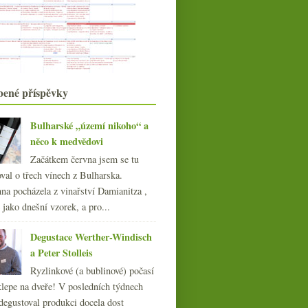
Crémant z Jury a opulentnější Pinot
z Mostu
Červená z Egeru od doktora
Stumpfa
Las Pizarras aneb velká „chladná“
Chile
Riesling s pozvánkou a další
bené příspěvky
šťavnatý z Frank
Univerzitní aukce, St.Emilion, bio
Bulharské „území nikoho“ a
družstevní Cham...
něco k medvědovi
Třikrát Jura od Château d'Arlay
Začátkem června jsem se tu
května
(22)
►
val o třech vínech z Bulharska.
dubna
(19)
►
na pocházela z vinařství Damianitza ,
března
(22)
►
ě jako dnešní vzorek, a pro...
února
(15)
►
ledna
(21)
►
Degustace Werther-Windisch
021
(239)
a Peter Stolleis
020
(239)
Ryzlinkové (a bublinové) počasí
019
(238)
klepe na dveře! V posledních týdnech
018
(240)
degustoval produkci docela dost