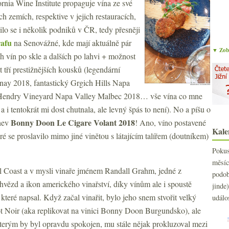
rnia Wine Institute propaguje vína ze své
 zemích, respektive v jejich restauracích,
ilo se i několik podniků v ČR, tedy přesněji
afu
na Senovážné, kde mají aktuálně pár
▼ Zobr
ch vín po skle a dalších po lahvi + možnost
t tří prestižnějších kousků (legendární
nay 2018, fantastický Grgich Hills Napa
 Hendry Vineyard Napa Valley Malbec 2018… vše vína co mne
a i tentokrát mi dost chutnala, ale levný špás to není). No a píšu o
Bonny Doon Le Cigare Volant 2018
áhev
! Ano, víno postavené
Kale
é se proslavilo mimo jiné vinětou s látajícím talířem (doutníkem)
Poku
měs
l Coast a v mysli vinaře jménem Randall Grahm, jedné z
podo
 hvězd a ikon amerického vinařství, díky vínům ale i spoustě
jind
 které napsal. Když začal vinařit, bylo jeho snem stvořit velký
událo
t Noir (aka replikovat na vinici Bonny Doon Burgundsko), ale
kterým by byl opravdu spokojen, mu stále nějak prokluzoval mezi