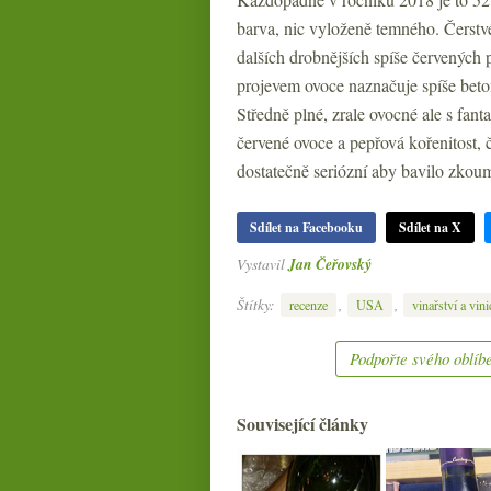
barva, nic vyloženě temného. Čerstvé
dalších drobnějších spíše červených p
projevem ovoce naznačuje spíše beto
Středně plné, zrale ovocné ale s fanta
červené ovoce a pepřová kořenitost, 
dostatečně seriózní aby bavilo zkouma
Sdílet na Facebooku
Sdílet na X
Vystavil
Jan Čeřovský
Štítky:
,
,
recenze
USA
vinařství a vini
Podpořte svého oblíbe
Související články