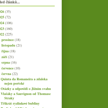
led článků...
026
(35)
025
(72)
024
(106)
023
(160)
022
(225)
prosince
(18)
►
listopadu
(21)
►
října
(18)
►
září
(21)
►
srpna
(16)
►
července
(10)
►
června
(22)
▼
Quinta da Romaneira a zdaleka
nejen portské
Otázky a odpovědi o Jižním svahu
Vlašáky a Sauvignon od Thomase
Straky
Třikrát ryzlinkové bubliny