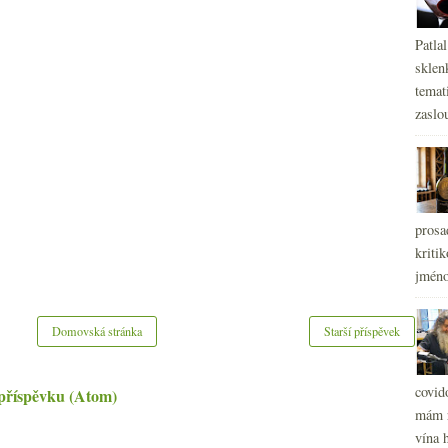
Patla
sklen
temati
zaslou
prosa
kritik
jméno
Domovská stránka
Starší příspěvek
covid
příspěvku (Atom)
mám r
vína h