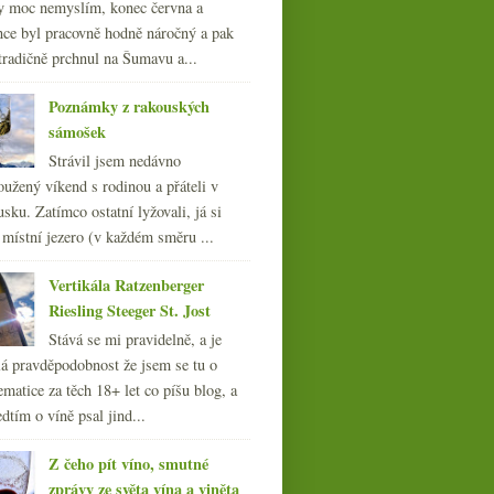
y moc nemyslím, konec června a
nce byl pracovně hodně náročný a pak
tradičně prchnul na Šumavu a...
Poznámky z rakouských
sámošek
Strávil jsem nedávno
oužený víkend s rodinou a přáteli v
Výtečná šardonka z
Oregonu od Résonance
sku. Zatímco ostatní lyžovali, já si
 místní jezero (v každém směru ...
Vertikála Ratzenberger
Riesling Steeger St. Jost
Stává se mi pravidelně, a je
á pravděpodobnost že jsem se tu o
ematice za těch 18+ let co píšu blog, a
dtím o víně psal jind...
Z čeho pít víno, smutné
zprávy ze světa vína a viněta