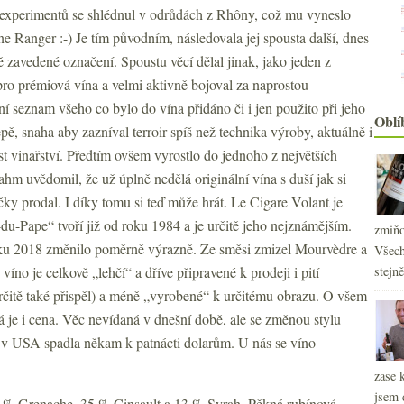
ii experimentů se shlédnul v odrůdách z Rhôny, což mu vyneslo
 Ranger :-) Je tím původním, následovala jej spousta další, dnes
ně zavedené označení. Spoustu věcí dělal jinak, jako jeden z
pro prémiová vína a velmi aktivně bojoval za naprostou
ní seznam všeho co bylo do vína přidáno či i jen použito při jeho
Oblí
pě, snaha aby zazníval terroir spíš než technika výroby, aktuálně i
ost vinařství. Předtím ovšem vyrostlo do jednoho z největších
m uvědomil, že už úplně nedělá originální vína s duší jak si
čky prodal. I díky tomu si teď může hrát. Le Cigare Volant je
du-Pape“ tvoří již od roku 1984 a je určitě jeho nejznámějším.
zmiňo
níku 2018 změnilo poměrně výrazně. Ze směsi zmizel Mourvèdre a
Všech
íno je celkově „lehčí“ a dříve připravené k prodeji i pití
stejn
určitě také přispěl) a méně „vyrobené“ k určitému obrazu. O všem
á je i cena. Věc nevídaná v dnešní době, ale se změnou stylu
2
►
lně v USA spadla někam k patnácti dolarům. U nás se víno
2
►
2
►
zase 
2
►
jsem 
 % Grenache, 35 % Cinsault a 13 % Syrah. Pěkná rubínová