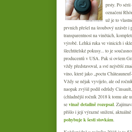
prsty. Po sér
označení Rhône
už je to vlast
prvních přešel na šroubový uzávěr i 
transparentnost na vinětách, komplet
výrobě. Lehká ruka ve vinicích i skle
šlechtitelské pokusy... to je současn
producentů v USA. Pak si ovšem Grah
vždy představoval, a své největší zna
víno, které jako „poctu Châteauneuf-
Vždy se nějak vyvíjelo, ale od roč
naopak zvýšil podíl odrůdy Cinsault, v
(chladnější ročník 2018 k tomu ale 
vinař detailně rozepsal
se
. Zajímav
přišlo i její výrazné snížení, aktuá
pohybuje k šesti stovkám
.
Každopádně v ročníku 2018 je to 52