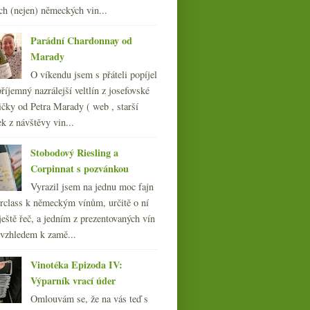
017
(240)
ch (nejen) německých vin...
016
(250)
015
(251)
Parádní Chardonnay od
014
(254)
Marady
013
(249)
O víkendu jsem s přáteli popíjel
012
(254)
říjemný nazrálejší veltlín z josefovské
011
(252)
čky od Petra Marady ( web , starší
010
(249)
ek z návštěvy vin...
009
(249)
008
(270)
Stobodový Riesling a
007
(108)
Corpinnat s pozvánkou
Vyrazil jsem na jednu moc fajn
rclass k německým vínům, určitě o ní
ještě řeč, a jedním z prezentovaných vín
 vzhledem k zamě...
Vinotéka Epizoda IV:
Výparník vrací úder
Omlouvám se, že na vás teď s