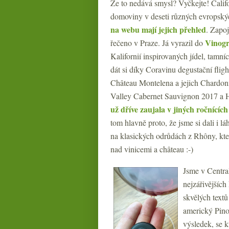
Že to nedává smysl? Vyčkejte! Califo
domoviny v deseti různých evropských
na webu mají jejich přehled
. Zapoj
Vinogr
řečeno v Praze. Já vyrazil do
Kalifornií inspirovaných jídel, tamní
dát si díky Coravinu degustační fligh
Château Montelena a jejich Chardon
Valley Cabernet Sauvignon 2017 a
už dříve zaujala v jiných ročnících
tom hlavně proto, že jsme si dali i l
na klasických odrůdách z Rhôny, kter
nad vinicemi a château :-)
Jsme v Centra
nejzářivějších
skvělých textů
americký Pino
výsledek, se 