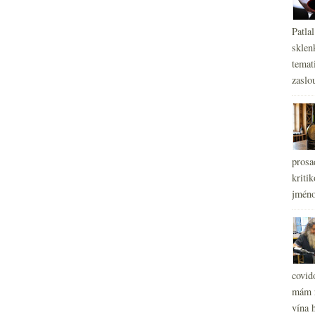
Patla
sklen
temati
zaslou
prosa
kritik
jméno
covid
mám r
vína h