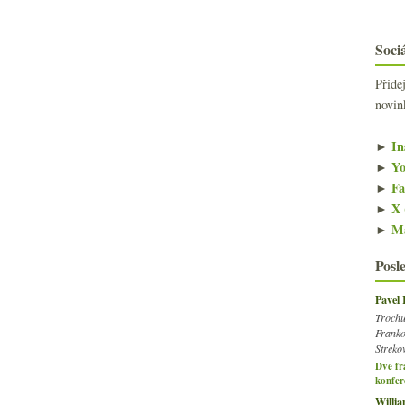
Sociá
Přide
novin
►
In
►
Yo
►
Fa
►
X 
►
Ma
Posl
Pavel
Trochu
Franko
Streko
Dvě fr
konfer
Willi