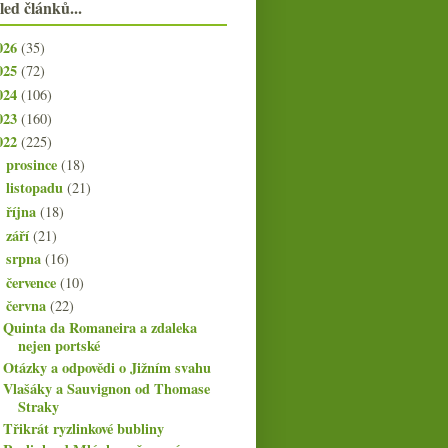
led článků...
026
(35)
025
(72)
024
(106)
023
(160)
022
(225)
prosince
(18)
►
listopadu
(21)
►
října
(18)
►
září
(21)
►
srpna
(16)
►
července
(10)
►
června
(22)
▼
Quinta da Romaneira a zdaleka
nejen portské
Otázky a odpovědi o Jižním svahu
Vlašáky a Sauvignon od Thomase
Straky
Třikrát ryzlinkové bubliny