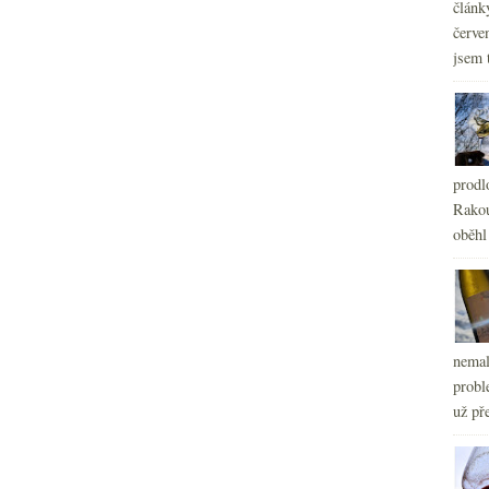
článk
červe
jsem 
prodl
Rakou
oběhl
nemal
probl
už pře