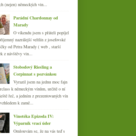
017
(240)
ch (nejen) německých vin...
016
(250)
015
(251)
Parádní Chardonnay od
014
(254)
Marady
013
(249)
O víkendu jsem s přáteli popíjel
012
(254)
říjemný nazrálejší veltlín z josefovské
011
(252)
čky od Petra Marady ( web , starší
010
(249)
ek z návštěvy vin...
009
(249)
008
(270)
Stobodový Riesling a
007
(108)
Corpinnat s pozvánkou
Vyrazil jsem na jednu moc fajn
rclass k německým vínům, určitě o ní
ještě řeč, a jedním z prezentovaných vín
 vzhledem k zamě...
Vinotéka Epizoda IV:
Výparník vrací úder
Omlouvám se, že na vás teď s