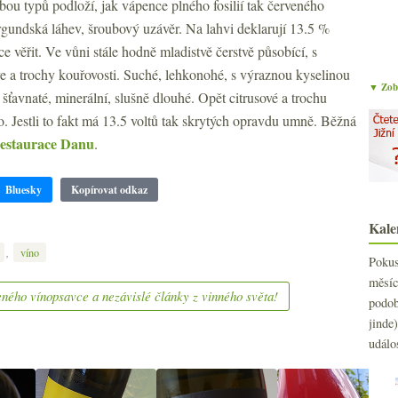
ou typů podloží, jak vápence plného fosilií tak červeného
rgundská láhev, šroubový uzávěr. Na lahvi deklarují 13.5 %
 věřit. Ve vůni stále hodně mladistvě čerstvě působící, s
e a trochy kouřovosti. Suché, lehkonohé, s výraznou kyselinou
▼ Zobr
ťavnaté, minerální, slušně dlouhé. Opět citrusové a trochu
no. Jestli to fakt má 13.5 voltů tak skrytých opravdu umně. Běžná
restaurace Danu
.
Bluesky
Kopírovat odkaz
Kale
,
víno
Poku
měs
ného vínopsavce a nezávislé články z vinného světa!
podo
jind
událo