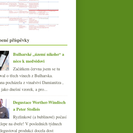
Crémant z Jury a opulentnější Pinot
z Mostu
Červená z Egeru od doktora
Stumpfa
Las Pizarras aneb velká „chladná“
Chile
Riesling s pozvánkou a další
bené příspěvky
šťavnatý z Frank
Univerzitní aukce, St.Emilion, bio
Skvělý Riesling z Wachau
Bulharské „území nikoho“ a
družstevní Cham...
a Pinot Noir z Falce
něco k medvědovi
Třikrát Jura od Château d'Arlay
Začátkem června jsem se tu
května
(22)
►
val o třech vínech z Bulharska.
dubna
(19)
►
na pocházela z vinařství Damianitza ,
března
(22)
►
ě jako dnešní vzorek, a pro...
února
(15)
►
ledna
(21)
►
Degustace Werther-Windisch
021
(239)
a Peter Stolleis
020
(239)
Ryzlinkové (a bublinové) počasí
019
(238)
klepe na dveře! V posledních týdnech
018
(240)
degustoval produkci docela dost