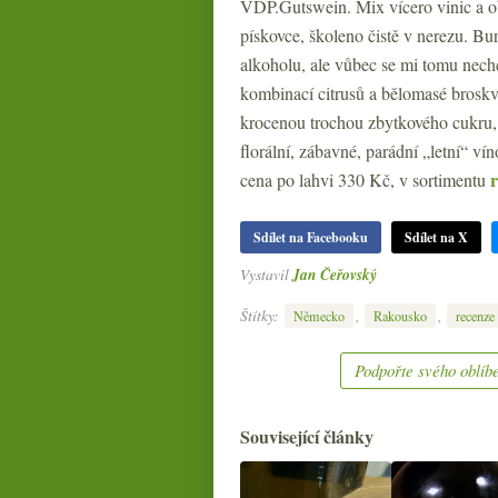
VDP.Gutswein. Mix vícero vinic a ob
pískovce, školeno čistě v nerezu. Bu
alkoholu, ale vůbec se mi tomu nechce
kombinací citrusů a bělomasé broskv
krocenou trochou zbytkového cukru, š
florální, zábavné, parádní „letní“ ví
cena po lahvi 330 Kč, v sortimentu
Sdílet na Facebooku
Sdílet na X
Vystavil
Jan Čeřovský
Štítky:
,
,
Německo
Rakousko
recenze
Podpořte svého oblíbe
Související články