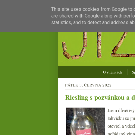
This site uses cookies from Google to de
are shared with Google along with perfo
statistics, and to detect and address ab
O stránkách
S
PÁTEK 3. ČERVNA 2022
Riesling s pozvánkou a d
Jsem důvěřivý 
lahvičku se jm
otevřel a vde
pořádaný vinn