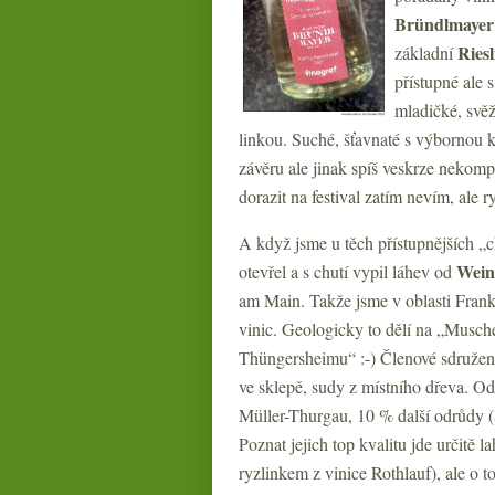
Bründlmayer
Riesl
základní
přístupné ale 
mladičké, svěž
linkou. Suché, šťavnaté s výbornou k
závěru ale jinak spíš veskrze nekomp
dorazit na festival zatím nevím, ale r
A když jsme u těch přístupnějších „
Wein
otevřel a s chutí vypil láhev od
am Main. Takže jsme v oblasti Frank
vinic. Geologicky to dělí na „Musch
Thüngersheimu“ :-) Členové sdružení
ve sklepě, sudy z místního dřeva. O
Müller-Thurgau, 10 % další odrůdy 
Poznat jejich top kvalitu jde určitě
ryzlinkem z vinice Rothlauf), ale o t