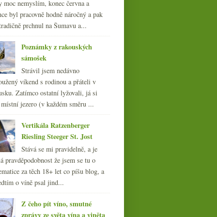
y moc nemyslím, konec června a
nce byl pracovně hodně náročný a pak
tradičně prchnul na Šumavu a...
Poznámky z rakouských
sámošek
Strávil jsem nedávno
oužený víkend s rodinou a přáteli v
sku. Zatímco ostatní lyžovali, já si
 místní jezero (v každém směru ...
Vertikála Ratzenberger
Riesling Steeger St. Jost
Stává se mi pravidelně, a je
á pravděpodobnost že jsem se tu o
ematice za těch 18+ let co píšu blog, a
dtím o víně psal jind...
Z čeho pít víno, smutné
zprávy ze světa vína a viněta