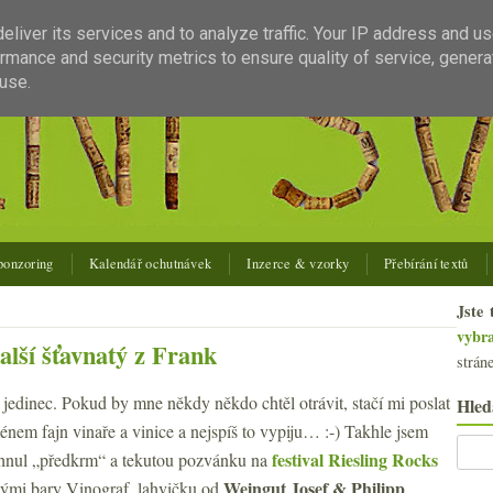
liver its services and to analyze traffic. Your IP address and u
rmance and security metrics to ensure quality of service, gener
use.
ponzoring
Kalendář ochutnávek
Inzerce & vzorky
Přebírání textů
Jste 
vybr
alší šťavnatý z Frank
strán
jedinec. Pokud by mne někdy někdo chtěl otrávit, stačí mi poslat
Hled
énem fajn vinaře a vinice a nejspíš to vypiju… :-) Takhle jsem
festival Riesling Rocks
chnul „předkrm“ a tekutou pozvánku na
Weingut Josef & Philipp
ými bary Vinograf, lahvičku od