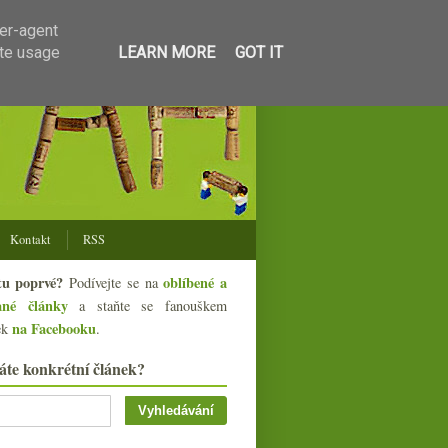
ser-agent
ate usage
LEARN MORE
GOT IT
Kontakt
RSS
tu poprvé?
oblíbené a
Podívejte se na
ané články
a staňte se fanouškem
na Facebooku
ek
.
áte konkrétní článek?