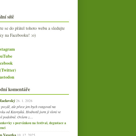
lní sítě
jte se do přátel tohoto webu a sledujte
ky na Facebooku! :o)
stagram
uTube
cebook
(Twitter)
stodon
ední komentáře
 Raclavský
26. 1. 2026
 pozdě, ale přece jen bych reagoval na
vku od Kasnyiků. Hodnotil jsem ji vloni ve
vě podobně. Ovšem z…
ankovky s pozvánkou na festival, degustace a
enci
am Vaverka
10. 12. 2025