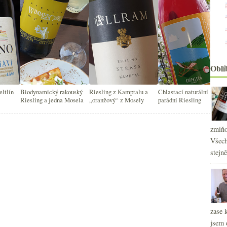
Oblí
eltlín
Biodynamický rakouský
Riesling z Kamptalu a
Chlastací naturální rosé a
Riesling a jedna Mosela
„oranžový“ z Mosely
parádní Riesling
zmiňo
Všech
stejn
2
►
2
►
2
►
zase 
2
►
jsem 