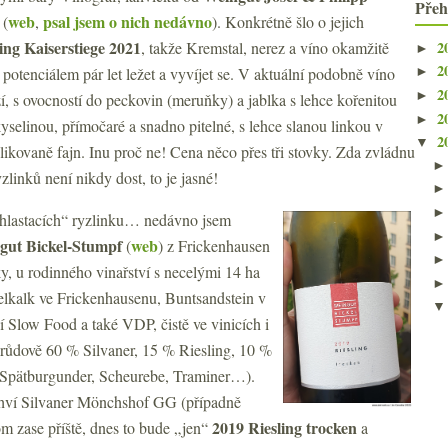
Přeh
web
psal jsem o nich nedávno
(
,
). Konkrétně šlo o jejich
ing Kaiserstiege 2021
2
, takže Kremstal, nerez a víno okamžitě
►
2
s potenciálem pár let ležet a vyvíjet se. V aktuální podobně víno
►
2
►
í, s ovocností do peckovin (meruňky) a jablka s lehce kořenitou
2
►
yselinou, přímočaré a snadno pitelné, s lehce slanou linkou v
2
▼
likovaně fajn. Inu proč ne! Cena něco přes tři stovky. Zda zvládnu
yzlinků není nikdy dost, to je jasné!
chlastacích“ ryzlinku… nedávno jsem
gut Bickel-Stumpf
web
(
) z Frickenhausen
y, u rodinného vinařství s necelými 14 ha
elkalk ve Frickenhausenu, Buntsandstein v
 Slow Food a také VDP, čistě ve vinicích i
drůdově 60 % Silvaner, 15 % Riesling, 10 %
(Spätburgunder, Scheurebe, Traminer…).
 lahví Silvaner Mönchshof GG (případně
2019 Riesling trocken
om zase příště, dnes to bude „jen“
a