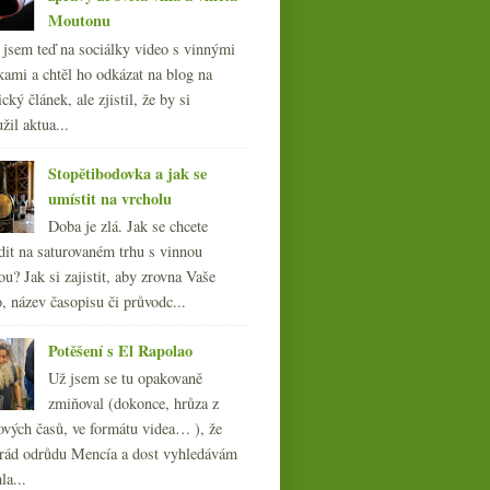
Moutonu
l jsem teď na sociálky video s vinnými
kami a chtěl ho odkázat na blog na
cký článek, ale zjistil, že by si
žil aktua...
Stopětibodovka a jak se
umístit na vrcholu
Doba je zlá. Jak se chcete
dit na saturovaném trhu s vinnou
ou? Jak si zajistit, aby zrovna Vaše
, název časopisu či průvodc...
Potěšení s El Rapolao
Už jsem se tu opakovaně
zmiňoval (dokonce, hrůza z
ových časů, ve formátu videa… ), že
ád odrůdu Mencía a dost vyhledávám
la...