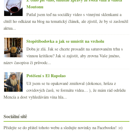
Moutonu
Patlal jsem teď na sociálky video s vinnými sklenkami a
chtěl ho odkázat na blog na tematický článek, ale zjistil, že by si zasloužil
aktua...
Stopětibodovka a jak se umístit na vrcholu
Doba je zlá. Jak se chcete prosadit na saturovaném trhu s
vinnou kritikou? Jak si zajistit, aby zrovna Vaše jméno,
název časopisu či průvodc...
Potěšení s El Rapolao
Už jsem se tu opakovaně zmiňoval (dokonce, hrůza z
covidových časů, ve formátu videa… ), že mám rád odrůdu
Mencía a dost vyhledávám vína hla...
Sociální sítě
Přidejte se do přátel tohoto webu a sledujte novinky na Facebooku! :o)