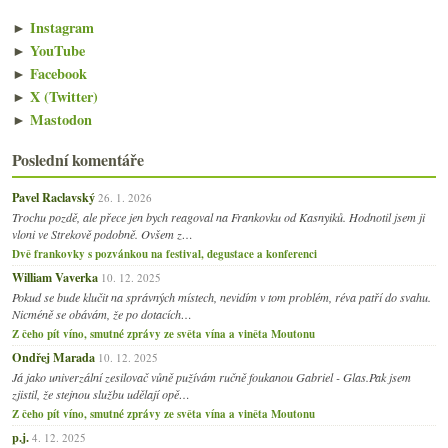
►
Instagram
►
YouTube
►
Facebook
►
X (Twitter)
►
Mastodon
Poslední komentáře
Pavel Raclavský
26. 1. 2026
Trochu pozdě, ale přece jen bych reagoval na Frankovku od Kasnyiků. Hodnotil jsem ji
vloni ve Strekově podobně. Ovšem z…
Dvě frankovky s pozvánkou na festival, degustace a konferenci
William Vaverka
10. 12. 2025
Pokud se bude klučit na správných místech, nevidím v tom problém, réva patří do svahu.
Nicméně se obávám, že po dotacích…
Z čeho pít víno, smutné zprávy ze světa vína a viněta Moutonu
Ondřej Marada
10. 12. 2025
Já jako univerzální zesilovač vůně pužívám ručně foukanou Gabriel - Glas.Pak jsem
zjistil, že stejnou službu udělají opě…
Z čeho pít víno, smutné zprávy ze světa vína a viněta Moutonu
p.j.
4. 12. 2025