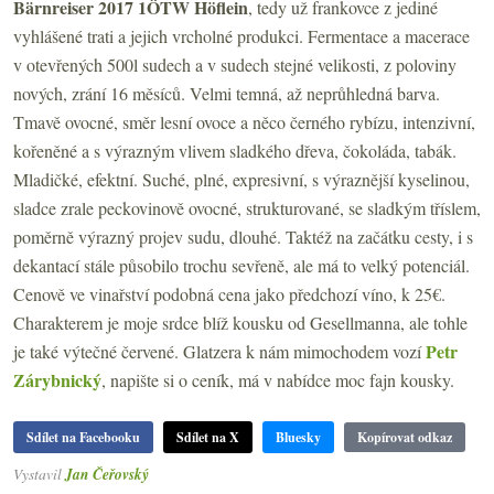
Bärnreiser 2017 1ÖTW Höflein
, tedy už frankovce z jediné
vyhlášené trati a jejich vrcholné produkci. Fermentace a macerace
v otevřených 500l sudech a v sudech stejné velikosti, z poloviny
nových, zrání 16 měsíců. Velmi temná, až neprůhledná barva.
Tmavě ovocné, směr lesní ovoce a něco černého rybízu, intenzivní,
kořeněné a s výrazným vlivem sladkého dřeva, čokoláda, tabák.
Mladičké, efektní. Suché, plné, expresivní, s výraznější kyselinou,
sladce zrale peckovinově ovocné, strukturované, se sladkým tříslem,
poměrně výrazný projev sudu, dlouhé. Taktéž na začátku cesty, i s
dekantací stále působilo trochu sevřeně, ale má to velký potenciál.
Cenově ve vinařství podobná cena jako předchozí víno, k 25€.
Charakterem je moje srdce blíž kousku od Gesellmanna, ale tohle
Petr
je také výtečné červené. Glatzera k nám mimochodem vozí
Zárybnický
, napište si o ceník, má v nabídce moc fajn kousky.
Sdílet na Facebooku
Sdílet na X
Bluesky
Kopírovat odkaz
Vystavil
Jan Čeřovský