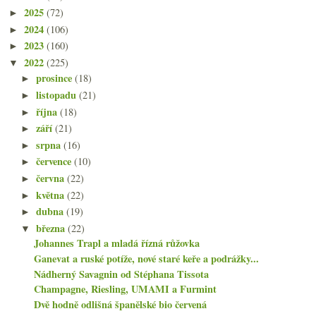
2025
(72)
►
2024
(106)
►
2023
(160)
►
2022
(225)
▼
prosince
(18)
►
listopadu
(21)
►
října
(18)
►
září
(21)
►
srpna
(16)
►
července
(10)
►
června
(22)
►
května
(22)
►
dubna
(19)
►
března
(22)
▼
Johannes Trapl a mladá řízná růžovka
Ganevat a ruské potíže, nové staré keře a podrážky...
Nádherný Savagnin od Stéphana Tissota
Champagne, Riesling, UMAMI a Furmint
Dvě hodně odlišná španělské bio červená