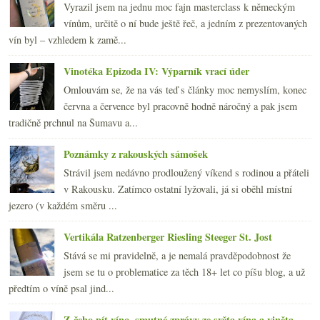
Vyrazil jsem na jednu moc fajn masterclass k německým
vínům, určitě o ní bude ještě řeč, a jedním z prezentovaných
vín byl – vzhledem k zamě...
Vinotéka Epizoda IV: Výparník vrací úder
Omlouvám se, že na vás teď s články moc nemyslím, konec
června a července byl pracovně hodně náročný a pak jsem
tradičně prchnul na Šumavu a...
Poznámky z rakouských sámošek
Strávil jsem nedávno prodloužený víkend s rodinou a přáteli
v Rakousku. Zatímco ostatní lyžovali, já si oběhl místní
jezero (v každém směru ...
Vertikála Ratzenberger Riesling Steeger St. Jost
Stává se mi pravidelně, a je nemalá pravděpodobnost že
jsem se tu o problematice za těch 18+ let co píšu blog, a už
předtím o víně psal jind...
Z čeho pít víno, smutné zprávy ze světa vína a viněta