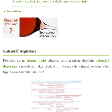
Alsaský ryzlink jen suchý a další apelační novinky
Furmint od Kreinbachera
▼ Zobrazit vše
Egerský pinot a Áldás býčí krev od St. Andrea
Somló a Balaton na dvou povedených bílých
Biodynamika s Alter Ego de Palmer 2015
Opus Eximium a Blaufränkisch Bärnreiser
Graillot, Corpinnat, Oscaři a nejlepší Chardonnay
Klasický starosvětský Riesling od Merkelbachů
Světový den ryzlinku s Kamptalem ze Sparu
Bezva Frankovka, Donauriesling a fajn Riesling
Kalendář degustací
Gober & Freinbichler a tři červená z Burgenlandu
tomto místě
kalendář
Pokusím se na
Champagne a Sauvignon ze Sparu
udržovat zhruba měsíc dopředu
Riesling a Zweigelt v rakouském vlaku
degustací
a podobných akcí především v Praze (ale i jinde), uvítám Vaše
Zastavte se ochutnat Ukrajinu
tipy na zapomenuté události!
Naturální Garnacha a netypické Bordeaux
Víno, pivo, vodka, Ukrajina…
Dva více než zajímavé německé ryzlinky
února
(15)
►
ledna
(21)
►
2021
(239)
►