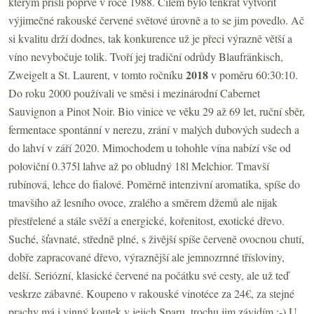
kterým přišli poprvé v roce 1988. Cílem bylo tenkrát vytvořit
výjimečné rakouské červené světové úrovně a to se jim povedlo. Ač
si kvalitu drží dodnes, tak konkurence už je přeci výrazně větší a
víno nevybočuje tolik. Tvoří jej tradiční odrůdy Blaufränkisch,
2018
Zweigelt a St. Laurent, v tomto ročníku
v poměru 60:30:10.
Do roku 2000 používali ve směsi i mezinárodní Cabernet
Sauvignon a Pinot Noir. Bio vinice ve věku 29 až 69 let, ruční sběr,
fermentace spontánní v nerezu, zrání v malých dubových sudech a
do lahví v září 2020. Mimochodem u tohohle vína nabízí vše od
poloviční 0.375l lahve až po obludný 18l Melchior. Tmavší
rubínová, lehce do fialové. Poměrně intenzivní aromatika, spíše do
tmavšího až lesního ovoce, zralého a směrem džemů ale nijak
přestřelené a stále svěží a energické, kořenitost, exotické dřevo.
Suché, šťavnaté, středně plné, s živější spíše červeně ovocnou chutí,
dobře zapracované dřevo, výraznější ale jemnozrnné třísloviny,
delší. Seriózní, klasické červené na počátku své cesty, ale už teď
veskrze zábavné. Koupeno v rakouské vinotéce za 24€, za stejné
prachy má i vinný koutek v jejich Sparu, trochu jim závidím :-) U