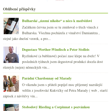
2020
(239)
►
2019
(238)
►
Oblíbené příspěvky
2018
(240)
►
2017
(240)
►
Bulharské „území nikoho“ a něco k medvědovi
2016
(250)
►
Začátkem června jsem se tu zmiňoval o třech vínech z
2015
(251)
►
Bulharska. Všechna pocházela z vinařství Damianitza ,
2014
(254)
►
stejně jako dnešní vzorek, a pro...
2013
(249)
►
2012
(254)
►
Degustace Werther-Windisch a Peter Stolleis
2011
(252)
►
Ryzlinkové (a bublinové) počasí zase klepe na dveře! V
2010
(249)
►
posledních týdnech jsem degustoval produkci docela dost
2009
(249)
►
různých (nejen) německých vin...
2008
(270)
►
2007
(108)
►
Parádní Chardonnay od Marady
O víkendu jsem s přáteli popíjel moc příjemný nazrálejší
veltlín z josefovské Kukvičky od Petra Marady ( web , starší
zápisek z návštěvy vin...
Stobodový Riesling a Corpinnat s pozvánkou