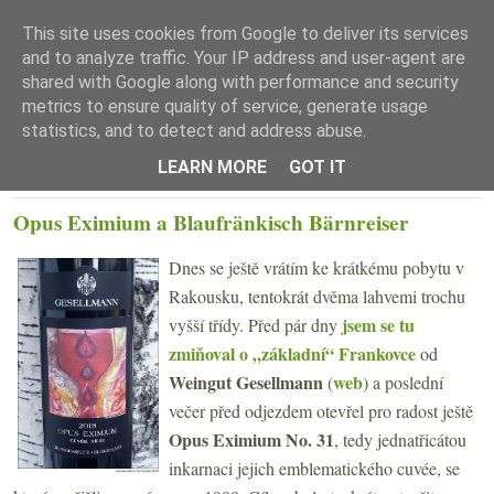
This site uses cookies from Google to deliver its services
and to analyze traffic. Your IP address and user-agent are
shared with Google along with performance and security
metrics to ensure quality of service, generate usage
statistics, and to detect and address abuse.
☰ Menu
LEARN MORE
GOT IT
ČTVRTEK 17. BŘEZNA 2022
Opus Eximium a Blaufränkisch Bärnreiser
Dnes se ještě vrátím ke krátkému pobytu v
Rakousku, tentokrát dvěma lahvemi trochu
jsem se tu
vyšší třídy. Před pár dny
zmiňoval o „základní“ Frankovce
od
Weingut Gesellmann
web
(
) a poslední
večer před odjezdem otevřel pro radost ještě
Opus Eximium No. 31
, tedy jednatřicátou
inkarnaci jejich emblematického cuvée, se