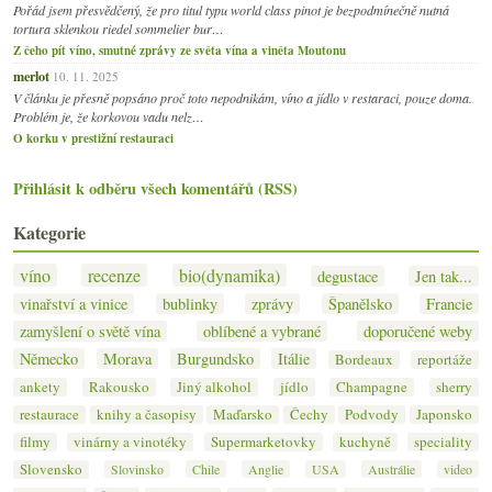
Pořád jsem přesvědčený, že pro titul typu world class pinot je bezpodmínečně nutná
tortura sklenkou riedel sommelier bur…
Z čeho pít víno, smutné zprávy ze světa vína a viněta Moutonu
merlot
10. 11. 2025
V článku je přesně popsáno proč toto nepodnikám, víno a jídlo v restaraci, pouze doma.
Problém je, že korkovou vadu nelz…
O korku v prestižní restauraci
Přihlásit k odběru všech komentářů (RSS)
Kategorie
víno
recenze
bio(dynamika)
degustace
Jen tak...
vinařství a vinice
bublinky
zprávy
Španělsko
Francie
zamyšlení o světě vína
oblíbené a vybrané
doporučené weby
Německo
Morava
Burgundsko
Itálie
Bordeaux
reportáže
ankety
Rakousko
Jiný alkohol
jídlo
Champagne
sherry
restaurace
knihy a časopisy
Maďarsko
Čechy
Podvody
Japonsko
filmy
vinárny a vinotéky
Supermarketovky
kuchyně
speciality
Slovensko
Slovinsko
Chile
Anglie
USA
Austrálie
video