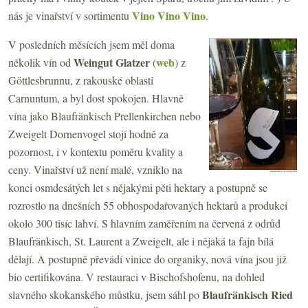
Vino Vino Vino
nás je vinařství v sortimentu
.
V posledních měsících jsem měl doma
Weingut Glatzer
web
několik vín od
(
) z
Göttlesbrunnu, z rakouské oblasti
Carnuntum, a byl dost spokojen. Hlavně
vína jako Blaufränkisch Prellenkirchen nebo
Zweigelt Dornenvogel stojí hodně za
pozornost, i v kontextu poměru kvality a
ceny. Vinařství už není malé, vzniklo na
konci osmdesátých let s nějakými pěti hektary a postupně se
rozrostlo na dnešních 55 obhospodařovaných hektarů a produkci
okolo 300 tisíc lahví. S hlavním zaměřením na červená z odrůd
Blaufränkisch, St. Laurent a Zweigelt, ale i nějaká ta fajn bílá
dělají. A postupně převádí vinice do organiky, nová vína jsou již
bio certifikována. V restauraci v Bischofshofenu, na dohled
Blaufränkisch Ried
slavného skokanského můstku, jsem sáhl po