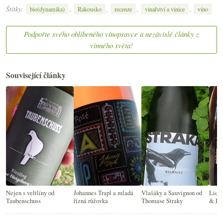
Štítky:
,
,
,
,
bio(dynamika)
Rakousko
recenze
vinařství a vinice
víno
Podpořte svého oblíbeného vínopsavce a nezávislé články z
vinného světa!
Související články
Nejen s veltlíny od
Johannes Trapl a mladá
Vlašáky a Sauvignon od
Lich
Taubenschuss
řízná růžovka
Thomase Straky
& Edg