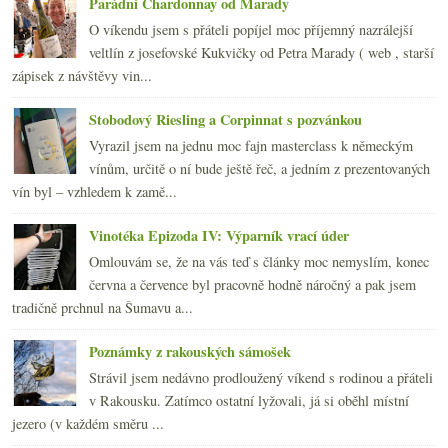
►
Parádní Chardonnay od Marady
O víkendu jsem s přáteli popíjel moc příjemný nazrálejší
veltlín z josefovské Kukvičky od Petra Marady ( web , starší
zápisek z návštěvy vin...
Stobodový Riesling a Corpinnat s pozvánkou
Vyrazil jsem na jednu moc fajn masterclass k německým
vínům, určitě o ní bude ještě řeč, a jedním z prezentovaných
vín byl – vzhledem k zamě...
Vinotéka Epizoda IV: Výparník vrací úder
Omlouvám se, že na vás teď s články moc nemyslím, konec
června a července byl pracovně hodně náročný a pak jsem
tradičně prchnul na Šumavu a...
Poznámky z rakouských sámošek
Strávil jsem nedávno prodloužený víkend s rodinou a přáteli
v Rakousku. Zatímco ostatní lyžovali, já si oběhl místní
jezero (v každém směru ...