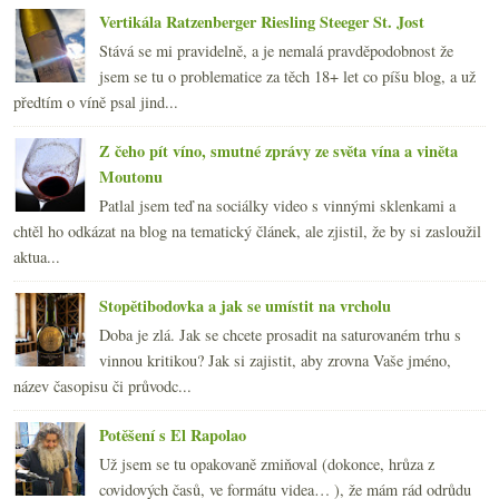
Vertikála Ratzenberger Riesling Steeger St. Jost
Stává se mi pravidelně, a je nemalá pravděpodobnost že
jsem se tu o problematice za těch 18+ let co píšu blog, a už
předtím o víně psal jind...
Z čeho pít víno, smutné zprávy ze světa vína a viněta
Moutonu
Patlal jsem teď na sociálky video s vinnými sklenkami a
chtěl ho odkázat na blog na tematický článek, ale zjistil, že by si zasloužil
aktua...
Stopětibodovka a jak se umístit na vrcholu
Doba je zlá. Jak se chcete prosadit na saturovaném trhu s
vinnou kritikou? Jak si zajistit, aby zrovna Vaše jméno,
název časopisu či průvodc...
Potěšení s El Rapolao
Už jsem se tu opakovaně zmiňoval (dokonce, hrůza z
covidových časů, ve formátu videa… ), že mám rád odrůdu