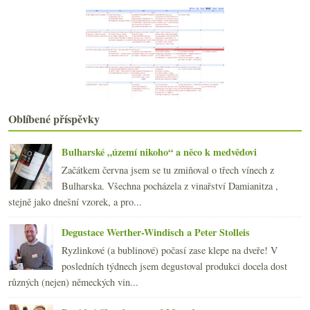
Víno, pivo, vodka, Ukrajina…
Dva více než zajímavé německé ryzlinky
února
(15)
►
ledna
(21)
►
2021
(239)
►
2020
(239)
►
2019
(238)
►
Oblíbené příspěvky
2018
(240)
►
2017
(240)
►
Bulharské „území nikoho“ a něco k medvědovi
2016
(250)
►
Začátkem června jsem se tu zmiňoval o třech vínech z
2015
(251)
►
Bulharska. Všechna pocházela z vinařství Damianitza ,
2014
(254)
►
stejně jako dnešní vzorek, a pro...
2013
(249)
►
2012
(254)
►
Degustace Werther-Windisch a Peter Stolleis
2011
(252)
►
Ryzlinkové (a bublinové) počasí zase klepe na dveře! V
2010
(249)
►
posledních týdnech jsem degustoval produkci docela dost
2009
(249)
►
různých (nejen) německých vin...
2008
(270)
►
2007
(108)