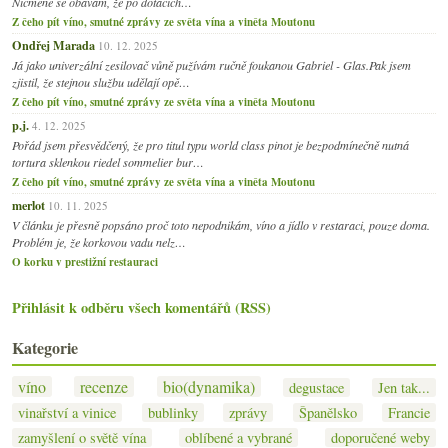
Nicméně se obávám, že po dotacích…
Z čeho pít víno, smutné zprávy ze světa vína a viněta Moutonu
Ondřej Marada
10. 12. 2025
Já jako univerzální zesilovač vůně pužívám ručně foukanou Gabriel - Glas.Pak jsem
zjistil, že stejnou službu udělají opě…
Z čeho pít víno, smutné zprávy ze světa vína a viněta Moutonu
p.j.
4. 12. 2025
Pořád jsem přesvědčený, že pro titul typu world class pinot je bezpodmínečně nutná
tortura sklenkou riedel sommelier bur…
Z čeho pít víno, smutné zprávy ze světa vína a viněta Moutonu
merlot
10. 11. 2025
V článku je přesně popsáno proč toto nepodnikám, víno a jídlo v restaraci, pouze doma.
Problém je, že korkovou vadu nelz…
O korku v prestižní restauraci
Přihlásit k odběru všech komentářů (RSS)
Kategorie
víno
recenze
bio(dynamika)
degustace
Jen tak...
vinařství a vinice
bublinky
zprávy
Španělsko
Francie
zamyšlení o světě vína
oblíbené a vybrané
doporučené weby