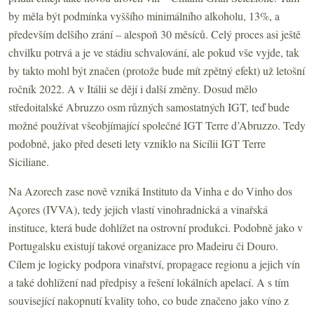
by měla být podmínka vyššího minimálního alkoholu, 13%, a
především delšího zrání – alespoň 30 měsíců. Celý proces asi ještě
chvilku potrvá a je ve stádiu schvalování, ale pokud vše vyjde, tak
by takto mohl být značen (protože bude mít zpětný efekt) už letošní
ročník 2022. A v Itálii se dějí i další změny. Dosud mělo
středoitalské Abruzzo osm různých samostatných IGT, teď bude
možné používat všeobjímající společné IGT Terre d’Abruzzo. Tedy
podobně, jako před deseti lety vzniklo na Sicílii IGT Terre
Siciliane.
Na Azorech zase nově vzniká Instituto da Vinha e do Vinho dos
Açores (IVVA), tedy jejich vlastí vinohradnická a vinařská
instituce, která bude dohlížet na ostrovní produkci. Podobně jako v
Portugalsku existují takové organizace pro Madeiru či Douro.
Cílem je logicky podpora vinařství, propagace regionu a jejich vín
a také dohlížení nad předpisy a řešení lokálních apelací. A s tím
související nakopnutí kvality toho, co bude značeno jako víno z