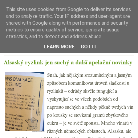
This site uses cookies from Google to deliver its services
and to analyze traffic. Your IP address and user-agent are
shared with Google along with performance and security
metrics to ensure quality of service, generate usage
statistics, and to detect and address abuse.
☰ Menu
LEARN MORE
GOT IT
ČTVRTEK 24. BŘEZNA 2022
Alsaský ryzlink jen suchý a další apelační novinky
Snah, jak nějakým srozumitelným a jasným
způsobem komunikovat úroveň sladkosti u
ryzlinků – odrůdy skvěle fungující a
vyskytující se ve všech podobách od
naprosto suchých a někdy pěkně tvrdých vín
po kousky se stovkami gramů zbytkového
cukru – je ve světě spousta. Mnoho vinařů v
různých německých oblastech, Alsasku, ale