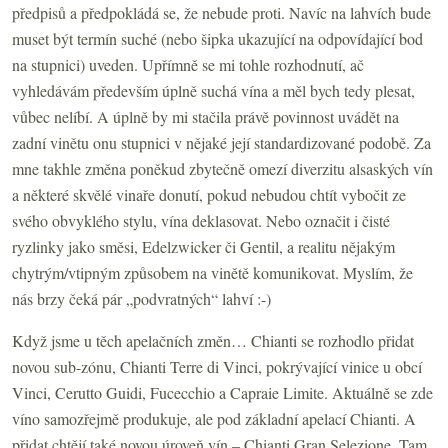
předpisů a předpokládá se, že nebude proti. Navíc na lahvích bude
muset být termín suché (nebo šipka ukazující na odpovídající bod
na stupnici) uveden. Upřímně se mi tohle rozhodnutí, ač
vyhledávám především úplně suchá vína a měl bych tedy plesat,
vůbec nelíbí. A úplně by mi stačila právě povinnost uvádět na
zadní vinětu onu stupnici v nějaké její standardizované podobě. Za
mne takhle změna poněkud zbytečně omezí diverzitu alsaských vín
a některé skvělé vinaře donutí, pokud nebudou chtít vybočit ze
svého obvyklého stylu, vína deklasovat. Nebo označit i čisté
ryzlinky jako směsi, Edelzwicker či Gentil, a realitu nějakým
chytrým/vtipným způsobem na vinětě komunikovat. Myslím, že
nás brzy čeká pár „podvratných“ lahví :-)
Když jsme u těch apelačních změn… Chianti se rozhodlo přidat
novou sub-zónu, Chianti Terre di Vinci, pokrývající vinice u obcí
Vinci, Cerutto Guidi, Fucecchio a Capraie Limite. Aktuálně se zde
víno samozřejmě produkuje, ale pod základní apelací Chianti. A
přidat chtějí také novou úroveň vín – Chianti Gran Selezione. Tam