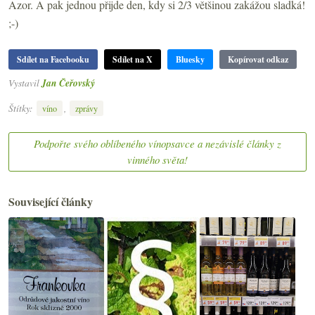
Azor. A pak jednou přijde den, kdy si 2/3 většinou zakážou sladká!
;-)
Sdílet na Facebooku
Sdílet na X
Bluesky
Kopírovat odkaz
Vystavil
Jan Čeřovský
Štítky:
,
víno
zprávy
Podpořte svého oblíbeného vínopsavce a nezávislé články z
vinného světa!
Související články