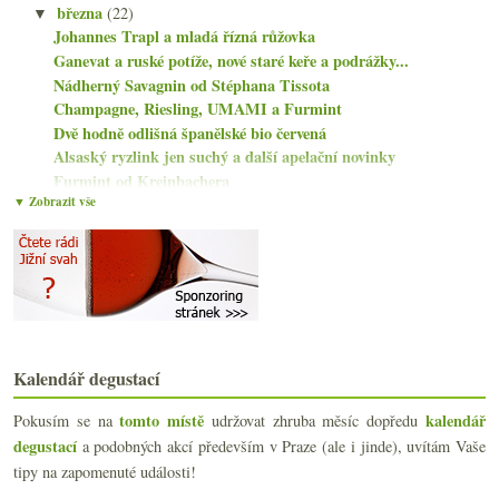
března
(22)
▼
Johannes Trapl a mladá řízná růžovka
Ganevat a ruské potíže, nové staré keře a podrážky...
Nádherný Savagnin od Stéphana Tissota
Champagne, Riesling, UMAMI a Furmint
Dvě hodně odlišná španělské bio červená
Alsaský ryzlink jen suchý a další apelační novinky
Furmint od Kreinbachera
▼ Zobrazit vše
Egerský pinot a Áldás býčí krev od St. Andrea
Somló a Balaton na dvou povedených bílých
Biodynamika s Alter Ego de Palmer 2015
Opus Eximium a Blaufränkisch Bärnreiser
Graillot, Corpinnat, Oscaři a nejlepší Chardonnay
Klasický starosvětský Riesling od Merkelbachů
Světový den ryzlinku s Kamptalem ze Sparu
Bezva Frankovka, Donauriesling a fajn Riesling
Kalendář degustací
Gober & Freinbichler a tři červená z Burgenlandu
tomto místě
kalendář
Pokusím se na
Champagne a Sauvignon ze Sparu
udržovat zhruba měsíc dopředu
Riesling a Zweigelt v rakouském vlaku
degustací
a podobných akcí především v Praze (ale i jinde), uvítám Vaše
Zastavte se ochutnat Ukrajinu
tipy na zapomenuté události!
Naturální Garnacha a netypické Bordeaux