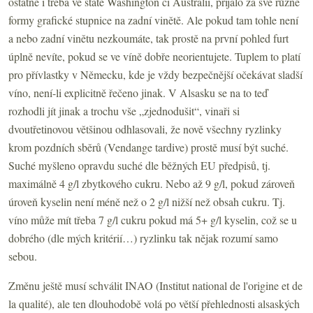
ostatně i třeba ve státě Washington či Austrálii, přijalo za své různé
formy grafické stupnice na zadní vinětě. Ale pokud tam tohle není
a nebo zadní vinětu nezkoumáte, tak prostě na první pohled furt
úplně nevíte, pokud se ve víně dobře neorientujete. Tuplem to platí
pro přívlastky v Německu, kde je vždy bezpečnější očekávat sladší
víno, není-li explicitně řečeno jinak. V Alsasku se na to teď
rozhodli jít jinak a trochu vše „zjednodušit“, vinaři si
dvoutřetinovou většinou odhlasovali, že nově všechny ryzlinky
krom pozdních sběrů (Vendange tardive) prostě musí být suché.
Suché myšleno opravdu suché dle běžných EU předpisů, tj.
maximálně 4 g/l zbytkového cukru. Nebo až 9 g/l, pokud zároveň
úroveň kyselin není méně než o 2 g/l nižší než obsah cukru. Tj.
víno může mít třeba 7 g/l cukru pokud má 5+ g/l kyselin, což se u
dobrého (dle mých kritérií…) ryzlinku tak nějak rozumí samo
sebou.
Změnu ještě musí schválit INAO (Institut national de l'origine et de
la qualité), ale ten dlouhodobě volá po větší přehlednosti alsaských