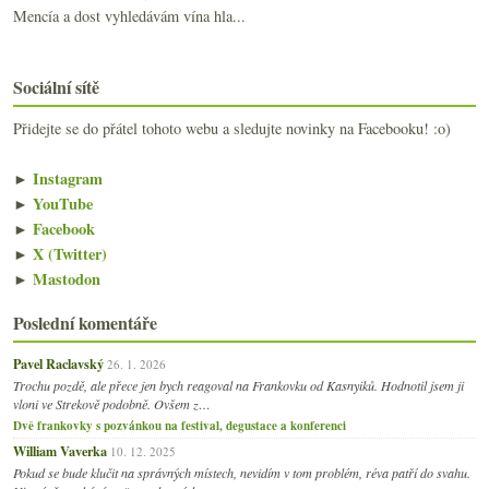
Mencía a dost vyhledávám vína hla...
Sociální sítě
Přidejte se do přátel tohoto webu a sledujte novinky na Facebooku! :o)
►
Instagram
►
YouTube
►
Facebook
►
X (Twitter)
►
Mastodon
Poslední komentáře
Pavel Raclavský
26. 1. 2026
Trochu pozdě, ale přece jen bych reagoval na Frankovku od Kasnyiků. Hodnotil jsem ji
vloni ve Strekově podobně. Ovšem z…
Dvě frankovky s pozvánkou na festival, degustace a konferenci
William Vaverka
10. 12. 2025
Pokud se bude klučit na správných místech, nevidím v tom problém, réva patří do svahu.