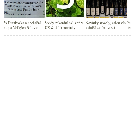
5x Frankovka a apelační
Soudy, rekordní sklizeň v
Novinky, novely, salon vín
Passa
mapa Velkých Bílovic
UK & další novinky
a další zajímavosti
listi