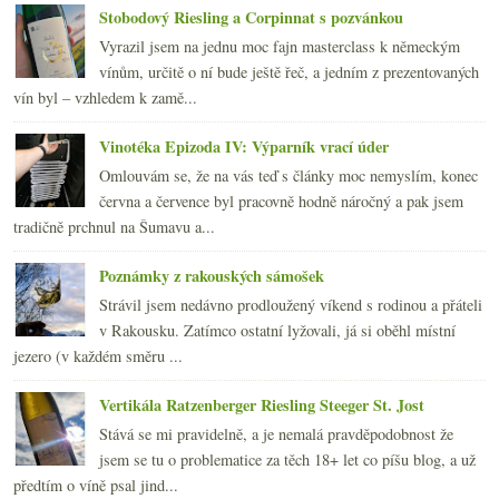
Stobodový Riesling a Corpinnat s pozvánkou
Vyrazil jsem na jednu moc fajn masterclass k německým
vínům, určitě o ní bude ještě řeč, a jedním z prezentovaných
vín byl – vzhledem k zamě...
Vinotéka Epizoda IV: Výparník vrací úder
Omlouvám se, že na vás teď s články moc nemyslím, konec
června a července byl pracovně hodně náročný a pak jsem
tradičně prchnul na Šumavu a...
Poznámky z rakouských sámošek
Strávil jsem nedávno prodloužený víkend s rodinou a přáteli
v Rakousku. Zatímco ostatní lyžovali, já si oběhl místní
jezero (v každém směru ...
Vertikála Ratzenberger Riesling Steeger St. Jost
Stává se mi pravidelně, a je nemalá pravděpodobnost že
jsem se tu o problematice za těch 18+ let co píšu blog, a už
předtím o víně psal jind...