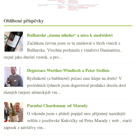
2018
(240)
►
2017
(240)
►
Oblíbené příspěvky
2016
(250)
►
2015
(251)
►
2014
(254)
Bulharské „území nikoho“ a něco k medvědovi
►
2013
(249)
►
Začátkem června jsem se tu zmiňoval o třech vínech z
2012
(254)
►
Bulharska. Všechna pocházela z vinařství Damianitza ,
2011
(252)
►
stejně jako dnešní vzorek, a pro...
2010
(249)
►
Degustace Werther-Windisch a Peter Stolleis
2009
(249)
►
2008
(270)
►
Ryzlinkové (a bublinové) počasí zase klepe na dveře! V
2007
(108)
posledních týdnech jsem degustoval produkci docela dost
►
různých (nejen) německých vin...
Parádní Chardonnay od Marady
O víkendu jsem s přáteli popíjel moc příjemný nazrálejší
veltlín z josefovské Kukvičky od Petra Marady ( web , starší
zápisek z návštěvy vin...