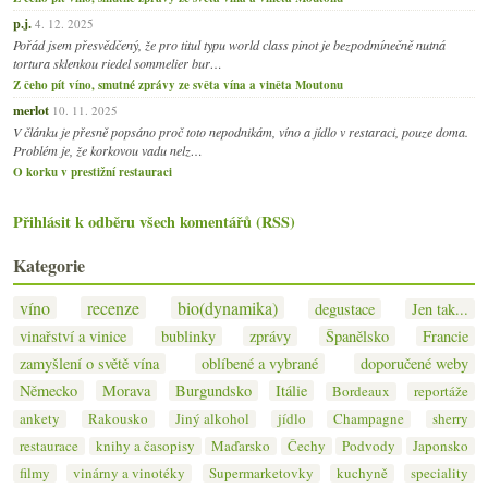
p.j.
4. 12. 2025
Pořád jsem přesvědčený, že pro titul typu world class pinot je bezpodmínečně nutná
tortura sklenkou riedel sommelier bur…
Z čeho pít víno, smutné zprávy ze světa vína a viněta Moutonu
merlot
10. 11. 2025
V článku je přesně popsáno proč toto nepodnikám, víno a jídlo v restaraci, pouze doma.
Problém je, že korkovou vadu nelz…
O korku v prestižní restauraci
Přihlásit k odběru všech komentářů (RSS)
Kategorie
víno
recenze
bio(dynamika)
degustace
Jen tak...
vinařství a vinice
bublinky
zprávy
Španělsko
Francie
zamyšlení o světě vína
oblíbené a vybrané
doporučené weby
Německo
Morava
Burgundsko
Itálie
Bordeaux
reportáže
ankety
Rakousko
Jiný alkohol
jídlo
Champagne
sherry
restaurace
knihy a časopisy
Maďarsko
Čechy
Podvody
Japonsko
filmy
vinárny a vinotéky
Supermarketovky
kuchyně
speciality