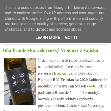
This site uses cookies from Google to deliver its services
and to analyze traffic. Your IP address and user-agent are
shared with Google along with performance and security
metrics to ensure quality of service, generate usage
statistics, and to detect and address abuse.
☰ Menu
LEARN MORE
GOT IT
STŘEDA 6. ŘÍJNA 2021
Bílá Frankovka a slovenský Viognier z vajíčka
V den, kdy vinařství zrovna sbíralo hrozny
na letošní ročník, jsme si v brněnské
Element
restauraci
dali k jídlu sklenku
Element Bílá Frankovka 2020
kabinetní
z
Jan Stávek
web
produkce vinařství
(
). Jde v
podstatě o Blanc de Noir, bílé z modrých
hroznů, zde tedy odrůdy Frankovka
původem v Němčičkách, v trati Novosady.