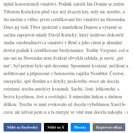
úplně konvenčních vinařství. Podnik založil Ján Domin se zetěm
Tiborem Kušickým před více než dvaceti lety, tedy nic nového, a
šlo možná o vůbec první certifikovaně bio vinařství na Slovensku.
Dnes jej vede Tibor společně s manželkou Dianou a výrazně se
začíná zapojovat mladý Dávid Kušický, který nedávno dokončil
studia vinohradnictví a vinařství v Brně a jeho cílem je aktuálně
dovést podnik k certifikované biodynamice. Tenhle Viognier, což u
nás ani na Slovensku není dvakrát obvyklá odrůda, je navíc „pét
nat“, byť perlení bylo spíš decentní. Spontánně kvašené, nečiřené a
nefiltrované a připravené v betonovém vajíčku Nomblot. Čerstvé,
energické, spíš florální a s dotyky peckového ovoce ale docela
svérázné, trocha autolýzy kvasinek. Suché, čisté, lehkonohé, s
bezva kyselinou, živé a osvěžující. S minerální linkou a slušnou
délkou. Trochu ve mně evokovalo už docela vybublanou Xarel·lo
cavu, ale užíval jsem si a ta energie ve víně mne docela nakopla :-)
Sdílet na Facebooku
Sdílet na X
Bluesky
Kopírovat odkaz