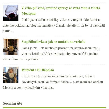
Z čeho pít víno, smutné zprávy ze světa vína a viněta
Moutonu
Patlal jsem teď na sociálky video s vinnými sklenkami a
chtěl ho odkázat na blog na tematický článek, ale zjistil, že by si zasloužil
aktua...
Stopětibodovka a jak se umístit na vrcholu
Doba je zlá. Jak se chcete prosadit na saturovaném trhu s
vinnou kritikou? Jak si zajistit, aby zrovna Vaše jméno,
název časopisu či průvodc...
Potěšení s El Rapolao
Už jsem se tu opakovaně zmiňoval (dokonce, hrůza z
covidových časů, ve formátu videa… ), že mám rád odrůdu
Mencía a dost vyhledávám vína hla...
Sociální sítě