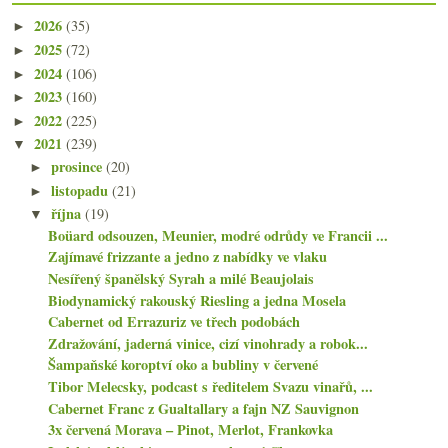
2026
(35)
►
2025
(72)
►
2024
(106)
►
2023
(160)
►
2022
(225)
►
2021
(239)
▼
prosince
(20)
►
listopadu
(21)
►
října
(19)
▼
Boüard odsouzen, Meunier, modré odrůdy ve Francii ...
Zajímavé frizzante a jedno z nabídky ve vlaku
Nesířený španělský Syrah a milé Beaujolais
Biodynamický rakouský Riesling a jedna Mosela
Cabernet od Errazuriz ve třech podobách
Zdražování, jaderná vinice, cizí vinohrady a robok...
Šampaňské koroptví oko a bubliny v červené
Tibor Melecsky, podcast s ředitelem Svazu vinařů, ...
Cabernet Franc z Gualtallary a fajn NZ Sauvignon
3x červená Morava – Pinot, Merlot, Frankovka