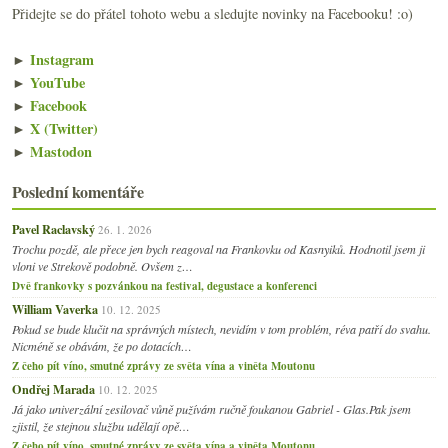
Přidejte se do přátel tohoto webu a sledujte novinky na Facebooku! :o)
►
Instagram
►
YouTube
►
Facebook
►
X (Twitter)
►
Mastodon
Poslední komentáře
Pavel Raclavský
26. 1. 2026
Trochu pozdě, ale přece jen bych reagoval na Frankovku od Kasnyiků. Hodnotil jsem ji
vloni ve Strekově podobně. Ovšem z…
Dvě frankovky s pozvánkou na festival, degustace a konferenci
William Vaverka
10. 12. 2025
Pokud se bude klučit na správných místech, nevidím v tom problém, réva patří do svahu.
Nicméně se obávám, že po dotacích…
Z čeho pít víno, smutné zprávy ze světa vína a viněta Moutonu
Ondřej Marada
10. 12. 2025
Já jako univerzální zesilovač vůně pužívám ručně foukanou Gabriel - Glas.Pak jsem
zjistil, že stejnou službu udělají opě…
Z čeho pít víno, smutné zprávy ze světa vína a viněta Moutonu