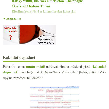
Italský veltlín, bio cava a marketové Champagne
Čtyřikrát Château Thivin
Rieslingfreak No.4 a kutnohorská jakostka
Plechovky nevadí, problémy v St.Emilionu, šumivý C...
▼ Zobrazit vše
Arogantní motyka aneb Nebbiolo se Syrahem
Bílá Frankovka a slovenský Viognier z vajíčka
Pinot z Galileje a chutné mořské Albariño
Veltlín a ryzlinky z brněnských vináren
Bio Hibernal od Michlovského a bohémka roséčko
září
(21)
►
srpna
(17)
►
Kalendář degustací
července
(15)
►
tomto místě
kalendář
června
Pokusím se na
udržovat zhruba měsíc dopředu
(22)
►
degustací
a podobných akcí především v Praze (ale i jinde), uvítám Vaše
května
(21)
►
tipy na zapomenuté události!
dubna
(20)
►
března
(23)
►
února
(20)
►
ledna
(20)
►
2020
(239)
►
2019
(238)
►