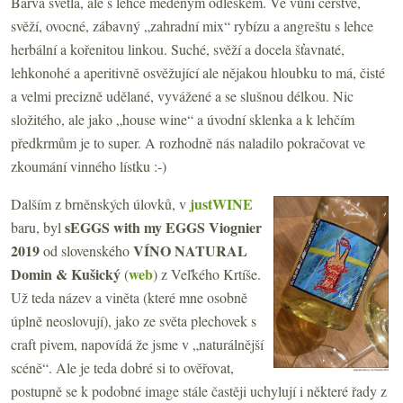
Barva světlá, ale s lehce měděným odleskem. Ve vůni čerstvé,
svěží, ovocné, zábavný „zahradní mix“ rybízu a angreštu s lehce
herbální a kořenitou linkou. Suché, svěží a docela šťavnaté,
lehkonohé a aperitivně osvěžující ale nějakou hloubku to má, čisté
a velmi precizně udělané, vyvážené a se slušnou délkou. Nic
složitého, ale jako „house wine“ a úvodní sklenka a k lehčím
předkrmům je to super. A rozhodně nás naladilo pokračovat ve
zkoumání vinného lístku :-)
justWINE
Dalším z brněnských úlovků, v
sEGGS with my EGGS Viognier
baru, byl
2019
VÍNO NATURAL
od slovenského
Domin & Kušický
web
(
) z Veľkého Krtíše.
Už teda název a viněta (které mne osobně
úplně neoslovují), jako ze světa plechovek s
craft pivem, napovídá že jsme v „naturálnější
scéně“. Ale je teda dobré si to ověřovat,
postupně se k podobné image stále častěji uchylují i některé řady z