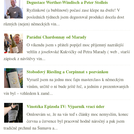
2010
(249)
Degustace Werther-Windisch a Peter Stolleis
►
2009
(249)
►
Ryzlinkové (a bublinové) počasí zase klepe na dveře! V
2008
(270)
►
posledních týdnech jsem degustoval produkci docela dost
2007
(108)
►
různých (nejen) německých vin...
Parádní Chardonnay od Marady
O víkendu jsem s přáteli popíjel moc příjemný nazrálejší
veltlín z josefovské Kukvičky od Petra Marady ( web , starší
zápisek z návštěvy vin...
Stobodový Riesling a Corpinnat s pozvánkou
Vyrazil jsem na jednu moc fajn masterclass k německým
vínům, určitě o ní bude ještě řeč, a jedním z prezentovaných
vín byl – vzhledem k zamě...
Vinotéka Epizoda IV: Výparník vrací úder
Omlouvám se, že na vás teď s články moc nemyslím, konec
června a července byl pracovně hodně náročný a pak jsem
tradičně prchnul na Šumavu a...