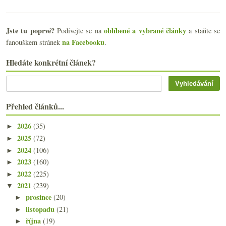
Jste tu poprvé?
oblíbené a vybrané články
Podívejte se na
a staňte se
na Facebooku
fanouškem stránek
.
Hledáte konkrétní článek?
Přehled článků...
2026
(35)
►
2025
(72)
►
2024
(106)
►
2023
(160)
►
2022
(225)
►
2021
(239)
▼
prosince
(20)
►
listopadu
(21)
►
října
(19)
►