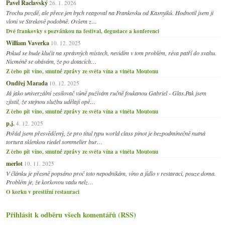
Pavel Raclavský
26. 1. 2026
Trochu pozdě, ale přece jen bych reagoval na Frankovku od Kasnyiků. Hodnotil jsem ji
vloni ve Strekově podobně. Ovšem z…
Dvě frankovky s pozvánkou na festival, degustace a konferenci
William Vaverka
10. 12. 2025
Pokud se bude klučit na správných místech, nevidím v tom problém, réva patří do svahu.
Nicméně se obávám, že po dotacích…
Z čeho pít víno, smutné zprávy ze světa vína a viněta Moutonu
Ondřej Marada
10. 12. 2025
Já jako univerzální zesilovač vůně pužívám ručně foukanou Gabriel - Glas.Pak jsem
zjistil, že stejnou službu udělají opě…
Z čeho pít víno, smutné zprávy ze světa vína a viněta Moutonu
p.j.
4. 12. 2025
Pořád jsem přesvědčený, že pro titul typu world class pinot je bezpodmínečně nutná
tortura sklenkou riedel sommelier bur…
Z čeho pít víno, smutné zprávy ze světa vína a viněta Moutonu
merlot
10. 11. 2025
V článku je přesně popsáno proč toto nepodnikám, víno a jídlo v restaraci, pouze doma.
Problém je, že korkovou vadu nelz…
O korku v prestižní restauraci
Přihlásit k odběru všech komentářů (RSS)