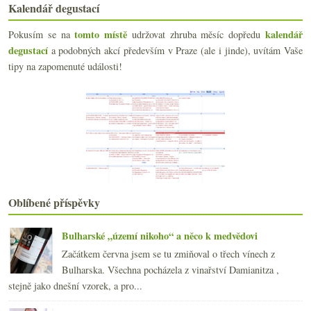
Graci a Etna Rosso Arcurìa
Kalendář degustací
Výborná Frankovka a efektní Merlot
tomto místě
kalendář
Pokusím se na
Ryzlink z Alberta a jeden výtečný v litrovce
udržovat zhruba měsíc dopředu
Le Black Label od Lansonu
degustací
a podobných akcí především v Praze (ale i jinde), uvítám Vaše
Totožná Barbera pod šroubem a korkem
tipy na zapomenuté události!
Mrtvý muž z Chablis
března
(23)
►
února
(20)
►
ledna
(20)
►
2020
(239)
►
2019
(238)
►
2018
(240)
►
2017
(240)
Oblíbené příspěvky
►
2016
(250)
►
2015
(251)
►
Bulharské „území nikoho“ a něco k medvědovi
2014
(254)
►
Začátkem června jsem se tu zmiňoval o třech vínech z
2013
(249)
►
Bulharska. Všechna pocházela z vinařství Damianitza ,
2012
(254)
►
stejně jako dnešní vzorek, a pro...
2011
(252)
►