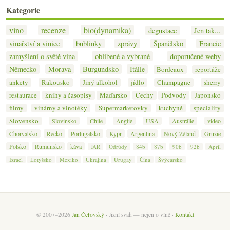
Kategorie
víno
recenze
bio(dynamika)
degustace
Jen tak...
vinařství a vinice
bublinky
zprávy
Španělsko
Francie
zamyšlení o světě vína
oblíbené a vybrané
doporučené weby
Německo
Morava
Burgundsko
Itálie
Bordeaux
reportáže
ankety
Rakousko
Jiný alkohol
jídlo
Champagne
sherry
restaurace
knihy a časopisy
Maďarsko
Čechy
Podvody
Japonsko
filmy
vinárny a vinotéky
Supermarketovky
kuchyně
speciality
Slovensko
Slovinsko
Chile
Anglie
USA
Austrálie
video
Chorvatsko
Řecko
Portugalsko
Kypr
Argentina
Nový Zéland
Gruzie
Polsko
Rumunsko
káva
JAR
Odrůdy
84b
87b
90b
92b
Apríl
Izrael
Lotyšsko
Mexiko
Ukrajina
Urugay
Čína
Švýcarsko
© 2007–2026
Jan Čeřovský
· Jižní svah — nejen o víně ·
Kontakt