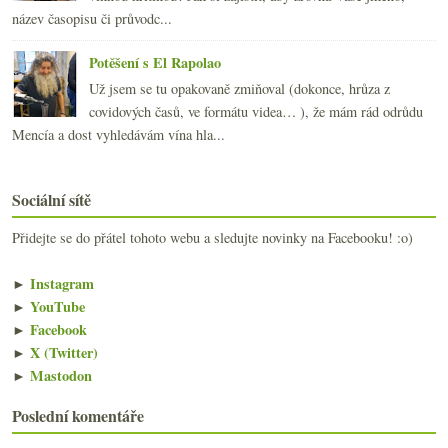
název časopisu či průvodc...
Potěšení s El Rapolao
Už jsem se tu opakovaně zmiňoval (dokonce, hrůza z
covidových časů, ve formátu videa… ), že mám rád odrůdu
Mencía a dost vyhledávám vína hla...
Sociální sítě
Přidejte se do přátel tohoto webu a sledujte novinky na Facebooku! :o)
►
Instagram
►
YouTube
►
Facebook
►
X (Twitter)
►
Mastodon
Poslední komentáře