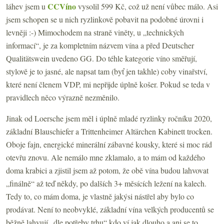
CCVíno
láhev jsem u
vysolil 599 Kč, což už není vůbec málo. Asi
jsem schopen se u nich ryzlinkově pobavit na podobné úrovni i
levněji :-) Mimochodem na straně viněty, u „technických
informací“, je za kompletním názvem vína a před Deutscher
Qualitätswein uvedeno GG. Do téhle kategorie víno směřují,
stylově je to jasné, ale napsat tam (byť jen takhle) coby vinařství,
které není členem VDP, mi nepřijde úplně košer. Pokud se teda v
pravidlech něco výrazně nezměnilo.
Jinak od Loersche jsem měl i úplně mladé ryzlinky ročníku 2020,
základní Blauschiefer a Trittenheimer Altärchen Kabinett trocken.
Oboje fajn, energické minerální zábavné kousky, které si moc rád
otevřu znovu. Ale nemálo mne zklamalo, a to mám od každého
doma krabici a zjistil jsem až potom, že obě vína budou lahvovat
„finálně“ až teď někdy, po dalších 3+ měsících ležení na kalech.
Tedy to, co mám doma, je vlastně jakýsi nástřel aby bylo co
prodávat. Není to neobvyklé, základní vína velkých producentů se
běžně lahvují „dle potřeby trhu“ kdo ví jak dlouho a ani se to