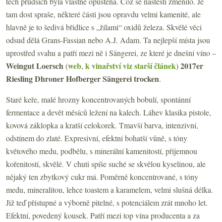
těch prudších byla vlastně opuštěná. Což se naštěstí změnilo. Je
tam dost spraše, některé části jsou opravdu velmi kamenité, ale
hlavně je to šedivá břidlice s „žílami“ oxidů železa. Skvělé věci
odsud dělá Grans-Fassian nebo A.J. Adam. Ta nejlepší místa jsou
uprostřed svahu a patří mezi ně i Sängerei, ze které je dnešní víno –
Weingut Loersch
web
k vinařství viz starší článek
2017er
(
,
)
Riesling Dhroner Hofberger Sängerei trocken
.
Staré keře, malé hrozny koncentrovaných bobulí, spontánní
fermentace a devět měsíců ležení na kalech. Láhev klasika pistole,
kovová záklopka a kratší celokorek. Tmavší barva, intenzivní,
odstínem do zlaté. Expresivní, efektní bohatší vůně, s tóny
květového medu, podbělu, s minerální kamenitostí, příjemnou
kořenitostí, skvělé. V chuti spíše suché se skvělou kyselinou, ale
nějaký ten zbytkový cukr má. Poměrně koncentrované, s tóny
medu, mineralitou, lehce toastem a karamelem, velmi slušná délka.
Již teď přístupné a výborně pitelné, s potenciálem zrát mnoho let.
Efektní, povedený kousek. Patří mezi top vína producenta a za