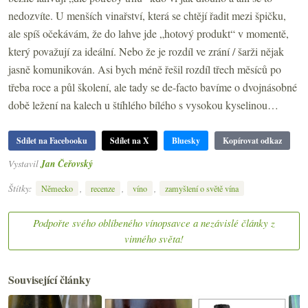
nedozvíte. U menších vinařství, která se chtějí řadit mezi špičku,
ale spíš očekávám, že do lahve jde „hotový produkt“ v momentě,
který považují za ideální. Nebo že je rozdíl ve zrání / šarži nějak
jasně komunikován. Asi bych méně řešil rozdíl třech měsíců po
třeba roce a půl školení, ale tady se de-facto bavíme o dvojnásobné
době ležení na kalech u štíhlého bílého s vysokou kyselinou…
Sdílet na Facebooku
Sdílet na X
Bluesky
Kopírovat odkaz
Vystavil
Jan Čeřovský
Štítky:
,
,
,
Německo
recenze
víno
zamyšlení o světě vína
Podpořte svého oblíbeného vínopsavce a nezávislé články z
vinného světa!
Související články