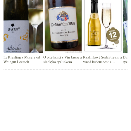
3x Riesling z Mosely od
O pitelnosti s Vin Jaune a
Ryzlinkový SodaStream a
Dva 
Weingut Loersch
sladkým ryzlinkem
vinná budoucnost z
ryzli
koncentrátu