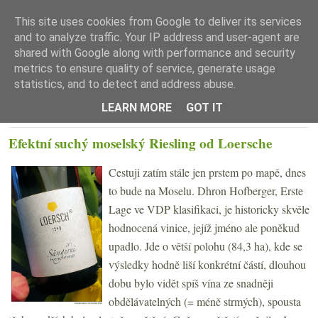
This site uses cookies from Google to deliver its services
and to analyze traffic. Your IP address and user-agent are
shared with Google along with performance and security
metrics to ensure quality of service, generate usage
statistics, and to detect and address abuse.
☰ Menu
LEARN MORE
GOT IT
PONDĚLÍ 19. DUBNA 2021
Efektní suchý moselský Riesling od Loersche
Cestuji zatím stále jen prstem po mapě, dnes
to bude na Moselu. Dhron Hofberger, Erste
Lage ve VDP klasifikaci, je historicky skvěle
hodnocená vinice, jejíž jméno ale poněkud
upadlo. Jde o větší polohu (84,3 ha), kde se
výsledky hodně liší konkrétní částí, dlouhou
dobu bylo vidět spíš vína ze snadněji
obdělávatelných (= méně strmých), spousta