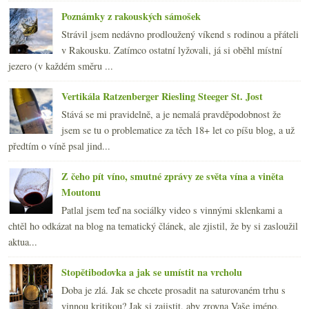
Poznámky z rakouských sámošek
Strávil jsem nedávno prodloužený víkend s rodinou a přáteli
v Rakousku. Zatímco ostatní lyžovali, já si oběhl místní
jezero (v každém směru ...
Vertikála Ratzenberger Riesling Steeger St. Jost
Stává se mi pravidelně, a je nemalá pravděpodobnost že
jsem se tu o problematice za těch 18+ let co píšu blog, a už
předtím o víně psal jind...
Z čeho pít víno, smutné zprávy ze světa vína a viněta
Moutonu
Patlal jsem teď na sociálky video s vinnými sklenkami a
chtěl ho odkázat na blog na tematický článek, ale zjistil, že by si zasloužil
aktua...
Stopětibodovka a jak se umístit na vrcholu
Doba je zlá. Jak se chcete prosadit na saturovaném trhu s
vinnou kritikou? Jak si zajistit, aby zrovna Vaše jméno,