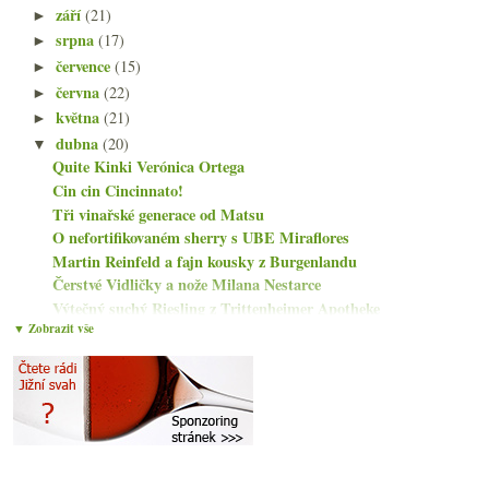
září
(21)
►
srpna
(17)
►
července
(15)
►
června
(22)
►
května
(21)
►
dubna
(20)
▼
Quite Kinki Verónica Ortega
Cin cin Cincinnato!
Tři vinařské generace od Matsu
O nefortifikovaném sherry s UBE Miraflores
Martin Reinfeld a fajn kousky z Burgenlandu
Čerstvé Vidličky a nože Milana Nestarce
Výtečný suchý Riesling z Trittenheimer Apotheke
▼ Zobrazit vše
Výborné klasické Chianti od Nittardi
Online degustace Vinařství Vykoukal
Efektní suchý moselský Riesling od Loersche
Horská naturální vína od Barranco Oscuro
Padesátiletý Riesling a ročníky ke kulatinám
Ohně ve vinicích ale marně
Fascinující „základní“ Riesling od Mosely