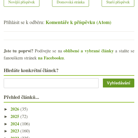
Novější příspěvek
Domovská stránka
Starší příspěvek
Komentáře k příspěvku (Atom)
Přihlásit se k odběru:
Jste tu poprvé?
oblíbené a vybrané články
Podívejte se na
a staňte se
na Facebooku
fanouškem stránek
.
Hledáte konkrétní článek?
Přehled článků...
2026
(35)
►
2025
(72)
►
2024
(106)
►
2023
(160)
►