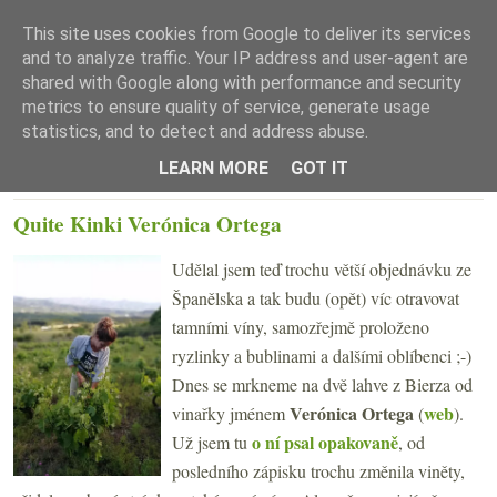
This site uses cookies from Google to deliver its services
and to analyze traffic. Your IP address and user-agent are
shared with Google along with performance and security
metrics to ensure quality of service, generate usage
statistics, and to detect and address abuse.
☰ Menu
LEARN MORE
GOT IT
PÁTEK 30. DUBNA 2021
Quite Kinki Verónica Ortega
Udělal jsem teď trochu větší objednávku ze
Španělska a tak budu (opět) víc otravovat
tamními víny, samozřejmě proloženo
ryzlinky a bublinami a dalšími oblíbenci ;-)
Dnes se mrkneme na dvě lahve z Bierza od
Verónica Ortega
web
vinařky jménem
(
).
o ní psal opakovaně
Už jsem tu
, od
posledního zápisku trochu změnila viněty,