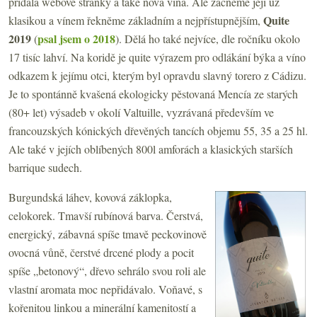
přidala webové stránky a také nová vína. Ale začneme její už
Quite
klasikou a vínem řekněme základním a nejpřístupnějším,
2019
psal jsem o 2018
(
). Dělá ho také nejvíce, dle ročníku okolo
17 tisíc lahví. Na koridě
je quite výrazem pro odlákání býka a víno
odkazem k jejímu otci, kterým byl opravdu slavný torero z Cádizu.
Je to spontánně kvašená ekologicky pěstovaná Mencía ze starých
(80+ let) výsadeb v okolí Valtuille, vyzrávaná především ve
francouzských kónických dřevěných tancích objemu 55, 35 a 25 hl.
Ale také v jejích oblíbených 800l amforách a klasických starších
barrique sudech.
Burgundská láhev, kovová záklopka,
celokorek. Tmavší rubínová barva. Čerstvá,
energický, zábavná spíše tmavě peckovinově
ovocná vůně, čerstvé drcené plody a pocit
spíše „betonový“, dřevo sehrálo svou roli ale
vlastní aromata moc nepřidávalo. Voňavé, s
kořenitou linkou a minerální kamenitostí a