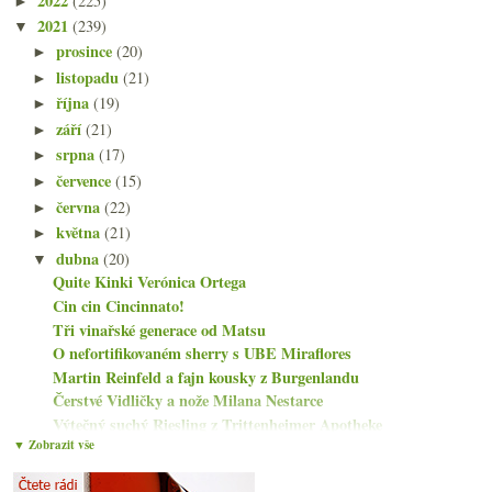
2022
(225)
►
2021
(239)
▼
prosince
(20)
►
listopadu
(21)
►
října
(19)
►
září
(21)
►
srpna
(17)
►
července
(15)
►
června
(22)
►
května
(21)
►
dubna
(20)
▼
Quite Kinki Verónica Ortega
Cin cin Cincinnato!
Tři vinařské generace od Matsu
O nefortifikovaném sherry s UBE Miraflores
Martin Reinfeld a fajn kousky z Burgenlandu
Čerstvé Vidličky a nože Milana Nestarce
Výtečný suchý Riesling z Trittenheimer Apotheke
▼ Zobrazit vše
Výborné klasické Chianti od Nittardi
Online degustace Vinařství Vykoukal