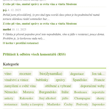
Z čeho pít víno, smutné zprávy ze světa vína a viněta Moutonu
p.j.
4. 12. 2025
Pořád jsem přesvědčený, že pro titul typu world class pinot je bezpodmínečně nutná
tortura sklenkou riedel sommelier bur…
Z čeho pít víno, smutné zprávy ze světa vína a viněta Moutonu
merlot
10. 11. 2025
V článku je přesně popsáno proč toto nepodnikám, víno a jídlo v restaraci, pouze doma.
Problém je, že korkovou vadu nelz…
O korku v prestižní restauraci
Přihlásit k odběru všech komentářů (RSS)
Kategorie
víno
recenze
bio(dynamika)
degustace
Jen tak...
vinařství a vinice
bublinky
zprávy
Španělsko
Francie
zamyšlení o světě vína
oblíbené a vybrané
doporučené weby
Německo
Morava
Burgundsko
Itálie
Bordeaux
reportáže
ankety
Rakousko
Jiný alkohol
jídlo
Champagne
sherry
restaurace
knihy a časopisy
Maďarsko
Čechy
Podvody
Japonsko