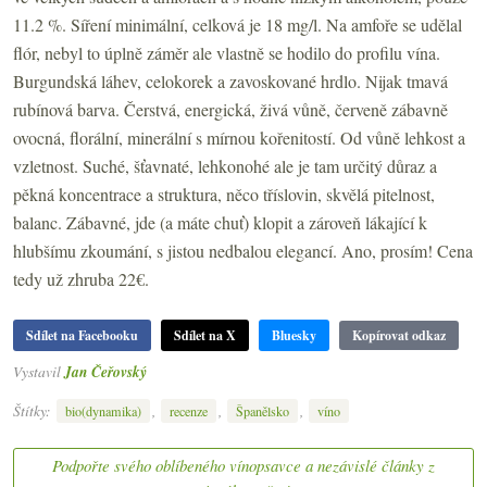
11.2 %. Síření minimální, celková je 18 mg/l. Na amfoře se udělal
flór, nebyl to úplně záměr ale vlastně se hodilo do profilu vína.
Burgundská láhev, celokorek a zavoskované hrdlo. Nijak tmavá
rubínová barva. Čerstvá, energická, živá vůně, červeně zábavně
ovocná, florální, minerální s mírnou kořenitostí. Od vůně lehkost a
vzletnost. Suché, šťavnaté, lehkonohé ale je tam určitý důraz a
pěkná koncentrace a struktura, něco tříslovin, skvělá pitelnost,
balanc. Zábavné, jde (a máte chuť) klopit a zároveň lákající k
hlubšímu zkoumání, s jistou nedbalou elegancí. Ano, prosím! Cena
tedy už zhruba 22€.
Sdílet na Facebooku
Sdílet na X
Bluesky
Kopírovat odkaz
Vystavil
Jan Čeřovský
Štítky:
,
,
,
bio(dynamika)
recenze
Španělsko
víno
Podpořte svého oblíbeného vínopsavce a nezávislé články z