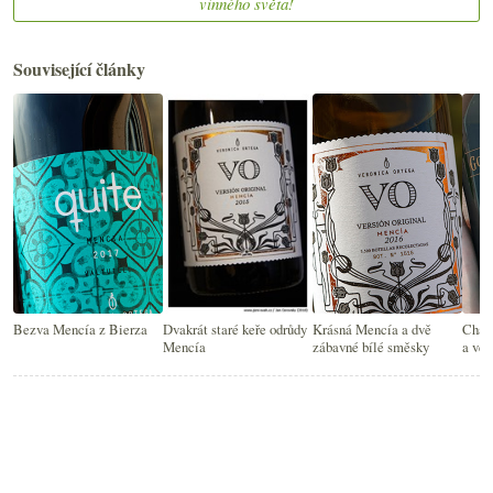
vinného světa!
Související články
Bezva Mencía z Bierza
Dvakrát staré keře odrůdy
Krásná Mencía a dvě
Char
Mencía
zábavné bílé směsky
a ve