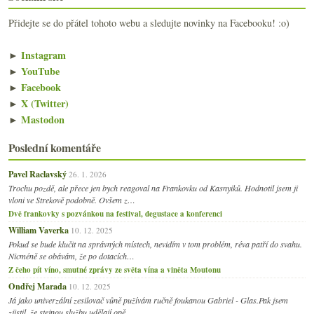
2014
(254)
►
Přidejte se do přátel tohoto webu a sledujte novinky na Facebooku! :o)
2013
(249)
►
2012
(254)
►
►
Instagram
2011
(252)
►
►
YouTube
2010
(249)
►
►
Facebook
2009
(249)
►
►
X (Twitter)
2008
(270)
►
►
Mastodon
2007
(108)
►
Poslední komentáře
Pavel Raclavský
26. 1. 2026
Trochu pozdě, ale přece jen bych reagoval na Frankovku od Kasnyiků. Hodnotil jsem ji
vloni ve Strekově podobně. Ovšem z…
Dvě frankovky s pozvánkou na festival, degustace a konferenci
William Vaverka
10. 12. 2025
Pokud se bude klučit na správných místech, nevidím v tom problém, réva patří do svahu.
Nicméně se obávám, že po dotacích…
Z čeho pít víno, smutné zprávy ze světa vína a viněta Moutonu
Ondřej Marada
10. 12. 2025
Já jako univerzální zesilovač vůně pužívám ručně foukanou Gabriel - Glas.Pak jsem
zjistil, že stejnou službu udělají opě…