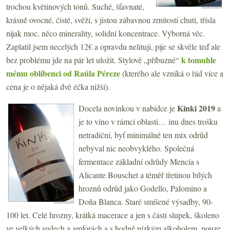
trochou květinových tónů. Suché, šťavnaté,
krásně ovocné, čisté, svěží, s jistou zábavnou zrnitostí chuti, třísla
nijak moc, něco minerality, solidní koncentrace. Výborná věc.
Zaplatil jsem necelých 12€ a opravdu nelituji, pije se skvěle teď ale
k tomuhle
bez problému jde na pár let uložit. Stylově „příbuzné“
mému oblíbenci od Raúla Péreze
(kterého ale vzniká o řád více a
cena je o nějaká dvě éčka nižší).
Kinki 2019
Docela novinkou v nabídce je
a
je to víno v rámci oblasti… inu dnes trošku
netradiční, byť minimálně ten mix odrůd
nebýval nic neobvyklého. Společná
fermentace základní odrůdy Mencía s
Alicante Bouschet a téměř třetinou bílých
hroznů odrůd jako Godello, Palomino a
Doña Blanca. Staré smíšené výsadby, 90-
100 let. Celé hrozny, krátká macerace a jen s částí slupek, školeno
ve velkých sudech a amforách a s hodně nízkým alkoholem, pouze