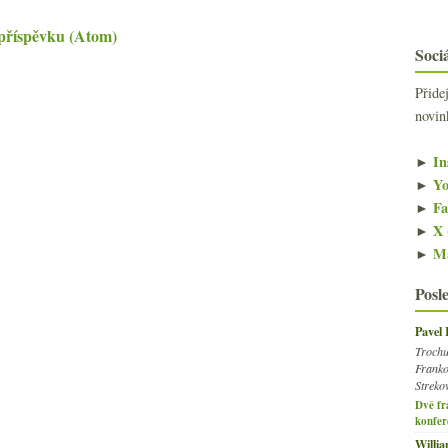
příspěvku (Atom)
Sociá
Přide
novin
►
In
►
Yo
►
Fa
►
X 
►
Ma
Posl
Pavel
Trochu
Franko
Streko
Dvě fr
konfer
Willi