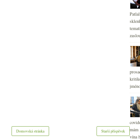
Patla
sklen
temati
zaslou
prosa
kritik
jméno
covid
mám r
Domovská stránka
Starší příspěvek
vína h