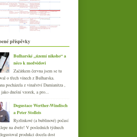
starými odrůdami
GSM směs z Chile a povedená Cava
Dvakrát Lambrusco z lahve a ne
kohoutku
Kauerův Riesling a vavřinec od
Trpělky & Oulehly
Sherry úspěšná s lahví Amontillado
bené příspěvky
Escuadrilla
Mohutnější Juan García
Bulharské „území nikoho“ a
Třískleničkové Etna Rosso a
něco k medvědovi
osvěžující col fondo
Tři čtvrtě s výbornou Frankovkou
Začátkem června jsem se tu
val o třech vínech z Bulharska.
ledna
(20)
►
na pocházela z vinařství Damianitza ,
020
(239)
ě jako dnešní vzorek, a pro...
019
(238)
018
(240)
Degustace Werther-Windisch
017
(240)
a Peter Stolleis
016
(250)
Ryzlinkové (a bublinové) počasí
015
(251)
klepe na dveře! V posledních týdnech
014
(254)
degustoval produkci docela dost