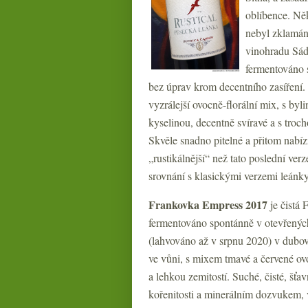
oblíbence. Něk
nebyl zklamán
vinohradu Sád
fermentováno 
bez úprav krom decentního zasíření. 
vyzrálejší ovocně-florální mix, s byl
kyselinou, decentně svíravé a s trocho
Skvěle snadno pitelné a přitom nabíz
„rustikálnější“ než tato poslední ve
srovnání s klasickými verzemi leánky
Frankovka Empress 2017
je čistá
fermentováno spontánně v otevřenýc
(lahvováno až v srpnu 2020) v dubo
ve vůni, s mixem tmavé a červené ovoc
a lehkou zemitostí. Suché, čisté, šťa
kořenitosti a minerálním dozvukem, 