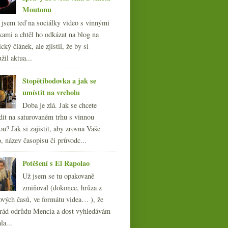
Moutonu
l jsem teď na sociálky video s vinnými
kami a chtěl ho odkázat na blog na
cký článek, ale zjistil, že by si
žil aktua...
Stopětibodovka a jak se
umístit na vrcholu
Doba je zlá. Jak se chcete
dit na saturovaném trhu s vinnou
ou? Jak si zajistit, aby zrovna Vaše
, název časopisu či průvodc...
Potěšení s El Rapolao
Už jsem se tu opakovaně
zmiňoval (dokonce, hrůza z
ových časů, ve formátu videa… ), že
ád odrůdu Mencía a dost vyhledávám
la...