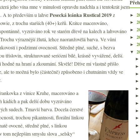
Přeh
terá jeho vína mne v minulosti opravdu nadchla a i tentokrát jsem
Pesecká leánka Rustical 2019
2
. A to především u lahve
z
►
2
owie, z trochu starších (40+) keřů. Krátce macerováno,
►
2
►
spontánně, vyzráváno rok ve starém dřevě na kalech a lahvováno
2
►
Trochu výraznější žlutá, lehce naoranžovělá barva. Ve vůni
2
►
inkovostí i podzimní ovocností. Středně plné, suché, s bezva
2
▼
u tříslovin, strukturované seriózní bílé, krásně vyvážené, delší.
í hodně na hraní a zkoumání. Skvělé! Dříve mi vlastně přišlo
rze, ale to možná bylo (částečně) způsobeno i chutnáním vždy ve
.
 Frankovka z vinice Kruhe, macerováno a
h kádích a pak delší dobu vyzráváno
vých sudech. Tmavší barva. Docela čerstvé
nosti, trochou pikantnosti, florální linkou
vnatě ovocné, středně plné, s linkou
v tom nejlepším smyslu slova „selsky“