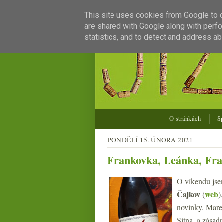
This site uses cookies from Google to de
are shared with Google along with perfo
statistics, and to detect and address ab
O stránkách
S
PONDĚLÍ 15. ÚNORA 2021
Frankovka, Leánka, Fr
O víkendu jse
Čajkov
web
(
)
novinky. Mare
Sitna, a zásad