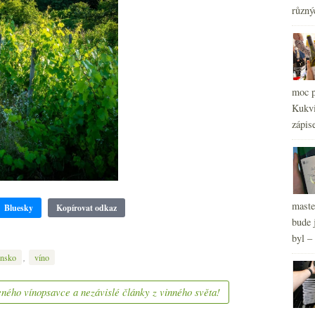
2
►
různý
2
►
2
►
2
►
2
►
2
►
moc p
2
►
Kukvi
zápis
maste
Bluesky
Kopírovat odkaz
bude 
byl –
,
ensko
víno
ného vínopsavce a nezávislé články z vinného světa!