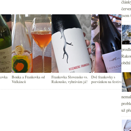
článk
červe
jsem 
prodl
Rakou
oběhl
kovka
Bonka a Frankovka od
Frankovka Slovensko vs.
Dvě frankovky s
Vulkánců
Rakousko, vyhrávám já!
pozvánkou na festival,
degustace a konferenci
nemal
probl
už pře