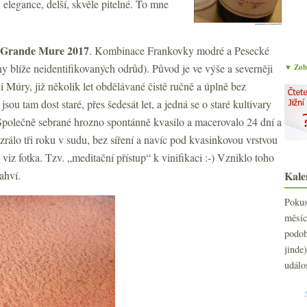
 elegance, delší, skvěle pitelné. To mne
Grande Mure 2017
. Kombinace Frankovky modré a Pesecké
hy blíže neidentifikovaných odrůd). Původ je ve výše a severněji
▼ Zobr
i Múry, již několik let obdělávané čistě ručně a úplně bez
jsou tam dost staré, přes šedesát let, a jedná se o staré kultivary
Společně sebrané hrozno spontánně kvasilo a macerovalo 24 dní a
zrálo tři roku v sudu, bez síření a navíc pod kvasinkovou vrstvou
 viz fotka. Tzv. „meditační přístup“ k vinifikaci :-) Vzniklo toho
ahví.
Kale
Poku
měs
podo
jind
událo