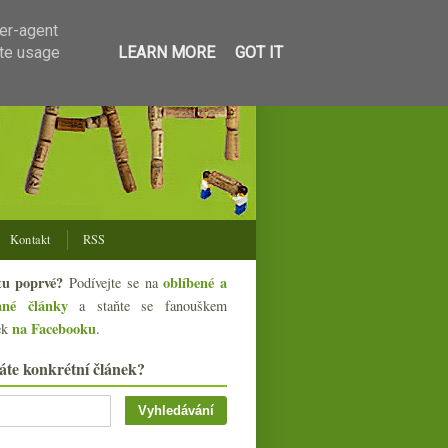
ser-agent
ate usage
LEARN MORE
GOT IT
Kontakt
RSS
tu poprvé?
oblíbené a
Podívejte se na
ané články
a staňte se fanouškem
na Facebooku
ek
.
áte konkrétní článek?