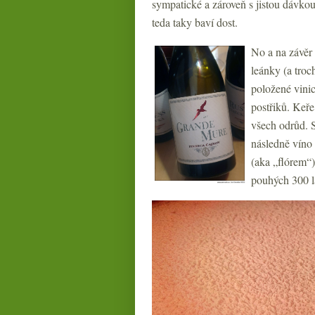
sympatické a zároveň s jistou dávkou
teda taky baví dost.
No a na závěr
leánky (a troc
položené vinic
postřiků. Keře 
všech odrůd. 
následně víno 
(aka „flórem“)
pouhých 300 l