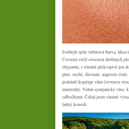
Světlejší spíše rubínová barva, láka
Červená svěží ovocnost drobných plo
elegantní, s vlastně překvapivě jen 
plné, suché, šťavnaté, naprosto čisté
podstatě kopíruje vůni červenou ovoc
minerality. Velmi sympatické víno, k
odbočkami. Čekal jsem vlastně výrazn
ladný kousek.