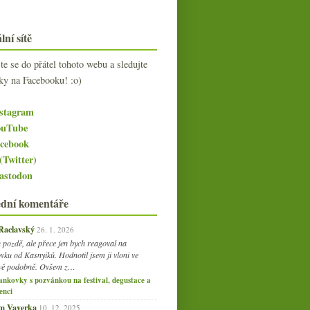
lní sítě
jte se do přátel tohoto webu a sledujte
ky na Facebooku! :o)
stagram
uTube
cebook
(Twitter)
stodon
ední komentáře
 Raclavský
26. 1. 2026
 pozdě, ale přece jen bych reagoval na
vku od Kasnyiků. Hodnotil jsem ji vloni ve
vě podobně. Ovšem z…
ankovky s pozvánkou na festival, degustace a
enci
am Vaverka
10. 12. 2025