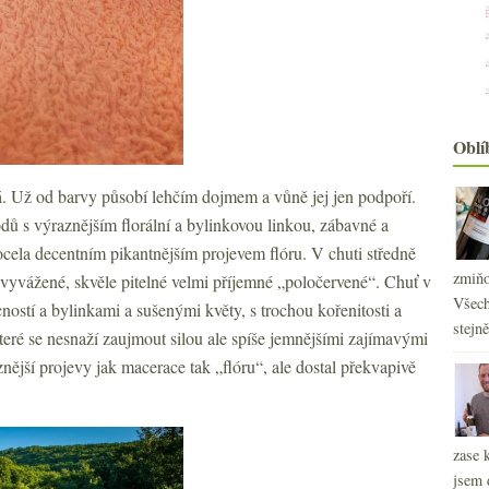
Oblí
vá. Už od barvy působí lehčím dojmem a vůně jej jen podpoří.
dů s výraznějším florální a bylinkovou linkou, zábavné a
docela decentním pikantnějším projevem flóru. V chuti středně
zmiňo
, vyvážené, skvěle pitelné velmi příjemné „poločervené“. Chuť v
Všech
ností a bylinkami a sušenými květy, s trochou kořenitosti a
2
►
stejn
2
teré se nesnaží zaujmout silou ale spíše jemnějšími zajímavými
►
2
►
ější projevy jak macerace tak „flóru“, ale dostal překvapivě
2
►
2
►
2
►
zase 
2
►
jsem 