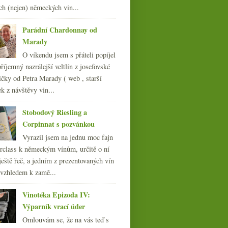
013
(249)
ch (nejen) německých vin...
012
(254)
011
(252)
Parádní Chardonnay od
010
(249)
Marady
009
(249)
O víkendu jsem s přáteli popíjel
008
(270)
říjemný nazrálejší veltlín z josefovské
007
(108)
čky od Petra Marady ( web , starší
ek z návštěvy vin...
Stobodový Riesling a
Corpinnat s pozvánkou
Vyrazil jsem na jednu moc fajn
rclass k německým vínům, určitě o ní
ještě řeč, a jedním z prezentovaných vín
 vzhledem k zamě...
Vinotéka Epizoda IV:
Výparník vrací úder
Omlouvám se, že na vás teď s