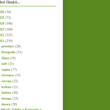
led článků...
026
(34)
025
(72)
024
(106)
023
(160)
022
(225)
021
(239)
prosince
(20)
►
listopadu
(21)
►
října
(19)
►
září
(21)
►
srpna
(17)
►
července
(15)
►
června
(22)
►
května
(21)
►
dubna
(20)
►
března
(23)
►
února
(20)
▼
Mladý Veltlín z Kampalu a