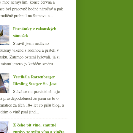
y moc nemyslím, konec června a
nce byl pracovně hodně náročný a pak
tradičně prchnul na Šumavu a...
Poznámky z rakouských
sámošek
Strávil jsem nedávno
oužený víkend s rodinou a přáteli v
sku. Zatímco ostatní lyžovali, já si
 místní jezero (v každém směru ...
Vertikála Ratzenberger
Pár dojmů z Frankovka
Geek Lounge
Riesling Steeger St. Jost
Stává se mi pravidelně, a je
á pravděpodobnost že jsem se tu o
ematice za těch 18+ let co píšu blog, a
dtím o víně psal jind...
Z čeho pít víno, smutné
zprávy ze světa vína a viněta