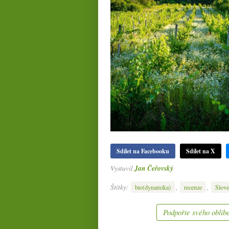
Sdílet na Facebooku
Sdílet na X
Vystavil
Jan Čeřovský
Štítky:
,
,
bio(dynamika)
recenze
Slov
Podpořte svého oblíbe