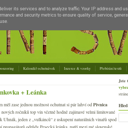
liver its services and to analyze traffic. Your IP address and u
rmance and security metrics to ensure quality of service, gener
use.
ponzoring
Kalendář ochutnávek
Inzerce & vzorky
Přebírání textů
Jste 
vybr
ankovka + Leánka
strán
Pivnica
m měl zase jednou možnost ochutnat si pár lahví od
Hled
, nových ročníků top vín včetně hodně zajímavé velmi limitované
k Uhnák, jeden z „vulkánců“ z uskupení naturálních vinařů spod
ní propagátorů odrůdy Pesecká leánka, patří mezi mé slovenské