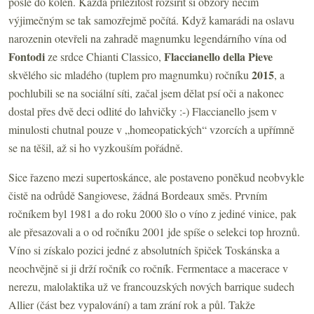
pošle do kolen. Každá příležitost rozšířit si obzory něčím
výjimečným se tak samozřejmě počítá. Když kamarádi na oslavu
narozenin otevřeli na zahradě magnumku legendárního vína od
Fontodi
Flaccianello della Pieve
ze srdce Chianti Classico,
2015
skvělého sic mladého (tuplem pro magnumku) ročníku
, a
pochlubili se na sociální síti, začal jsem dělat psí oči a nakonec
dostal přes dvě deci odlité do lahvičky :-) Flaccianello
jsem v
minulosti chutnal pouze v „homeopatických“ vzorcích a upřímně
se na těšil, až si ho vyzkouším pořádně.
Sice řazeno mezi supertoskánce, ale postaveno poněkud neobvykle
čistě na odrůdě Sangiovese, žádná Bordeaux směs. Prvním
ročníkem byl 1981 a do roku 2000 šlo o víno z jediné vinice, pak
ale přesazovali a o od ročníku 2001 jde spíše o selekci top hroznů.
Víno si získalo pozici jedné z absolutních špiček Toskánska a
neochvějně si ji drží ročník co ročník. Fermentace a macerace v
nerezu, malolaktika už ve francouzských nových barrique sudech
Allier (část bez vypalování) a tam zrání rok a půl. Takže