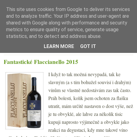
This site uses cookies from Google to deliver its services
and to analyze traffic. Your IP address and user-agent are
shared with Google along with performance and security
metrics to ensure quality of service, generate usage
statistics, and to detect and address abuse.
☰ Menu
LEARN MORE
GOT IT
ČTVRTEK 29. ŘÍJNA 2020
Fantastické Flaccianello 2015
I když to tak možná nevypadá, tak ke
slavným (a s tím bohužel souvisí i drahým)
vínům se vlastně nedostávám zas tak často.
Práh bolesti, kolik jsem ochoten za flašku
utratit, mám určitě nastaven o dost výše, než
je tu obvyklé, ale lahve za několik tisíc
kupuji naprosto výjimečně a obvykle jako
reakci na degustaci, kdy mne takové víno