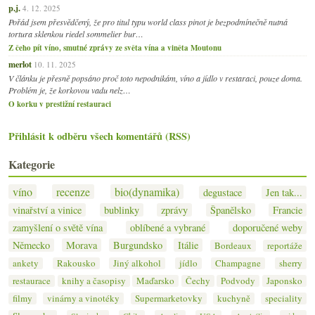
p.j.
4. 12. 2025
Pořád jsem přesvědčený, že pro titul typu world class pinot je bezpodmínečně nutná
tortura sklenkou riedel sommelier bur…
Z čeho pít víno, smutné zprávy ze světa vína a viněta Moutonu
merlot
10. 11. 2025
V článku je přesně popsáno proč toto nepodnikám, víno a jídlo v restaraci, pouze doma.
Problém je, že korkovou vadu nelz…
O korku v prestižní restauraci
Přihlásit k odběru všech komentářů (RSS)
Kategorie
víno
recenze
bio(dynamika)
degustace
Jen tak...
vinařství a vinice
bublinky
zprávy
Španělsko
Francie
zamyšlení o světě vína
oblíbené a vybrané
doporučené weby
Německo
Morava
Burgundsko
Itálie
Bordeaux
reportáže
ankety
Rakousko
Jiný alkohol
jídlo
Champagne
sherry
restaurace
knihy a časopisy
Maďarsko
Čechy
Podvody
Japonsko
filmy
vinárny a vinotéky
Supermarketovky
kuchyně
speciality