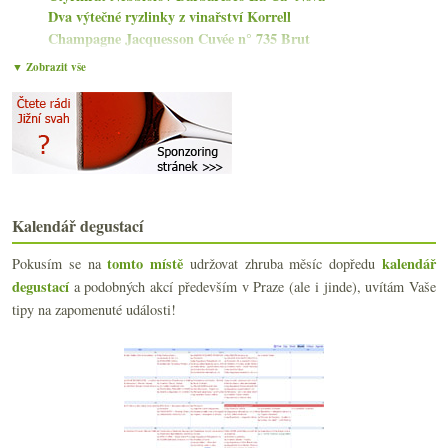
Dva výtečné ryzlinky z vinařství Korrell
Champagne Jacquesson Cuvée n° 735 Brut
Skvělá Mencía otevřená moc brzy
▼ Zobrazit vše
Vesnické Beaujolais a teplý život bez spánku
Trocha pryskyřice neuškodí
Zemřela Lucie „Lulu“ Peyraud née Tempier
Silné červené a základní bubliny od Albet i Noya
Základní břidlicový Riesling od Van Volxem
33 Cru Soave, marže, něco ze Champagne
Cascina Massara a třikrát Nebbiolo / Barolo
Kalendář degustací
Champagne Etiénne Calsac na osvěžení podzimu
září
(21)
►
tomto místě
kalendář
Pokusím se na
udržovat zhruba měsíc dopředu
srpna
(16)
degustací
►
a podobných akcí především v Praze (ale i jinde), uvítám Vaše
července
(17)
►
tipy na zapomenuté události!
června
(22)
►
května
(19)
►
dubna
(20)
►
března
(22)
►
února
(19)
►