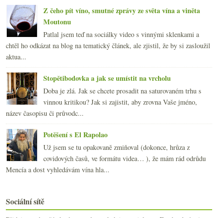
Z čeho pít víno, smutné zprávy ze světa vína a viněta
Moutonu
Patlal jsem teď na sociálky video s vinnými sklenkami a
chtěl ho odkázat na blog na tematický článek, ale zjistil, že by si zasloužil
aktua...
Stopětibodovka a jak se umístit na vrcholu
Doba je zlá. Jak se chcete prosadit na saturovaném trhu s
vinnou kritikou? Jak si zajistit, aby zrovna Vaše jméno,
název časopisu či průvodc...
Potěšení s El Rapolao
Už jsem se tu opakovaně zmiňoval (dokonce, hrůza z
covidových časů, ve formátu videa… ), že mám rád odrůdu
Mencía a dost vyhledávám vína hla...
Sociální sítě