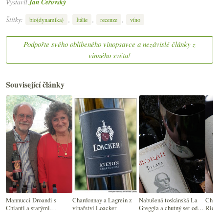
Vystavil
Jan Čeřovský
Štítky:
,
,
,
bio(dynamika)
Itálie
recenze
víno
Podpořte svého oblíbeného vínopsavce a nezávislé články z
vinného světa!
Související články
Mannucci Droandi s
Chardonnay a Lagrein z
Nabušená toskánská La
Chian
Chianti a starými
vinařství Loacker
Greggia a chutný set od
Riec
odrůdami
Plani Arche z Umbrie