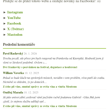
Přidejte se do přátel tohoto webu a sledujte novinky na Facebooku! :o)
►
Instagram
►
YouTube
►
Facebook
►
X (Twitter)
►
Mastodon
Poslední komentáře
Pavel Raclavský
26. 1. 2026
Trochu pozdě, ale přece jen bych reagoval na Frankovku od Kasnyiků. Hodnotil jsem ji
vloni ve Strekově podobně. Ovšem z…
Dvě frankovky s pozvánkou na festival, degustace a konferenci
William Vaverka
10. 12. 2025
Pokud se bude klučit na správných místech, nevidím v tom problém, réva patří do svahu.
Nicméně se obávám, že po dotacích…
Z čeho pít víno, smutné zprávy ze světa vína a viněta Moutonu
Ondřej Marada
10. 12. 2025
Já jako univerzální zesilovač vůně pužívám ručně foukanou Gabriel - Glas.Pak jsem
zjistil, že stejnou službu udělají opě…
Z čeho pít víno, smutné zprávy ze světa vína a viněta Moutonu