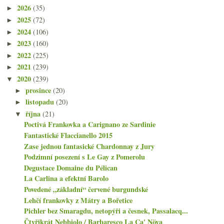
2026
(35)
►
2025
(72)
►
2024
(106)
►
2023
(160)
►
2022
(225)
►
2021
(239)
►
2020
(239)
▼
prosince
(20)
►
listopadu
(20)
►
října
(21)
▼
Poctivá Frankovka a Carignano ze Sardinie
Fantastické Flaccianello 2015
Zase jednou fantasické Chardonnay z Jury
Podzimní posezení s Le Gay z Pomerolu
Degustace Domaine du Pélican
La Carlina a efektní Barolo
Povedené „základní“ červené burgundské
Lehčí frankovky z Mátry a Bořetice
Pichler bez Smaragdu, netopýři a česnek, Passalacq...
Čtyřikrát Nebbiolo / Barbaresco La Ca' Növa