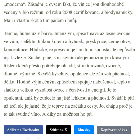
„moderna“. Zásadní je ovšem fakt, že vinice jsou dlouhodobě
vedeny v bio režimu, od roku 2008 certifikovaně, a biodynamicky.
Mají i vlastní skot a tím pádem i hnůj.
Temné, hutné už v barvě. Intenzivní, spíše tmavě až lesně ovocné
ve vůni, s efektní linkou koření a bylinek, pryskyřice, černé olivy,
koncentrace. Hluboké, expresivní, je tam toho spousta ale nepůsobí
nijak vlezle. Suché, plné, s masivním ale jemnozrnným krásným
tříslem které přesto potřebuje ohladit, strukturované, ovocné,
dlouhé, výrazné. Skvělé kyseliny, opulence ale zároveň pitelnost,
délka. Hodně výjimečným způsobem spojuje nabušenost, teplo a
sladkou velkou vyzrálost ovoce s čerstvostí a energií. Je to
opulentní, aniž by ztrácelo na jisté lehkosti a pitelnosti. Svádí k pití
už teď, ale je jasné, že je teprve na začátku cesty. Jo, chápu proč je
to tak svůdné víno. A díky za možnost ho pít.
Sdílet na Facebooku
Sdílet na X
Bluesky
Kopírovat odkaz