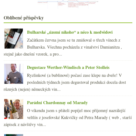
ledna
(22)
►
2019
(238)
►
2018
(240)
►
Oblíbené příspěvky
2017
(240)
►
2016
(250)
►
Bulharské „území nikoho“ a něco k medvědovi
2015
(251)
►
Začátkem června jsem se tu zmiňoval o třech vínech z
2014
(254)
►
Bulharska. Všechna pocházela z vinařství Damianitza ,
2013
(249)
►
stejně jako dnešní vzorek, a pro...
2012
(254)
►
2011
(252)
►
Degustace Werther-Windisch a Peter Stolleis
2010
(249)
►
Ryzlinkové (a bublinové) počasí zase klepe na dveře! V
2009
(249)
►
posledních týdnech jsem degustoval produkci docela dost
2008
(270)
►
různých (nejen) německých vin...
2007
(108)
►
Parádní Chardonnay od Marady
O víkendu jsem s přáteli popíjel moc příjemný nazrálejší
veltlín z josefovské Kukvičky od Petra Marady ( web , starší
zápisek z návštěvy vin...