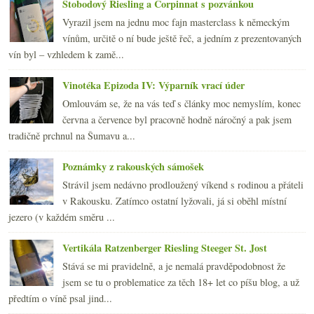
Stobodový Riesling a Corpinnat s pozvánkou
Vyrazil jsem na jednu moc fajn masterclass k německým
vínům, určitě o ní bude ještě řeč, a jedním z prezentovaných
vín byl – vzhledem k zamě...
Vinotéka Epizoda IV: Výparník vrací úder
Omlouvám se, že na vás teď s články moc nemyslím, konec
června a července byl pracovně hodně náročný a pak jsem
tradičně prchnul na Šumavu a...
Poznámky z rakouských sámošek
Strávil jsem nedávno prodloužený víkend s rodinou a přáteli
v Rakousku. Zatímco ostatní lyžovali, já si oběhl místní
jezero (v každém směru ...
Vertikála Ratzenberger Riesling Steeger St. Jost
Stává se mi pravidelně, a je nemalá pravděpodobnost že
jsem se tu o problematice za těch 18+ let co píšu blog, a už
předtím o víně psal jind...