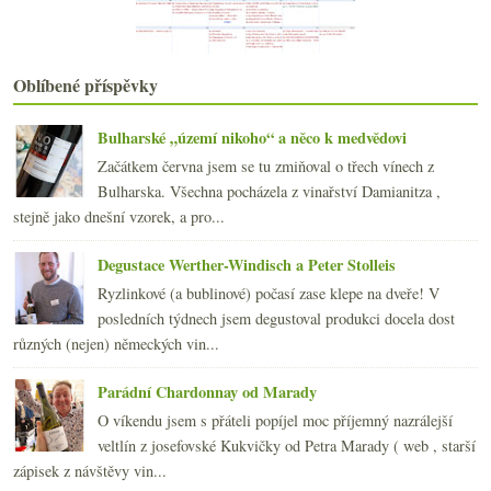
2017
(240)
►
2016
(250)
►
2015
(251)
►
Oblíbené příspěvky
2014
(254)
►
2013
(249)
►
Bulharské „území nikoho“ a něco k medvědovi
2012
(254)
►
2011
(252)
Začátkem června jsem se tu zmiňoval o třech vínech z
►
2010
Bulharska. Všechna pocházela z vinařství Damianitza ,
(249)
►
stejně jako dnešní vzorek, a pro...
2009
(249)
►
2008
(270)
►
Degustace Werther-Windisch a Peter Stolleis
2007
(108)
►
Ryzlinkové (a bublinové) počasí zase klepe na dveře! V
posledních týdnech jsem degustoval produkci docela dost
různých (nejen) německých vin...
Parádní Chardonnay od Marady
O víkendu jsem s přáteli popíjel moc příjemný nazrálejší
veltlín z josefovské Kukvičky od Petra Marady ( web , starší
zápisek z návštěvy vin...