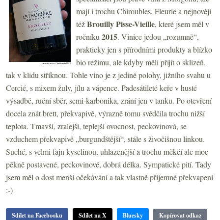
mají i trochu Chiroubles, Fleurie a nejnověji
Brouilly Pisse-Vieille
též
, které jsem měl v
2015
ročníku
. Vinice jedou „rozumně“,
prakticky jen s přírodními produkty a blízko
bio režimu, ale kdyby měli přijít o sklizeň,
tak v klidu stříknou. Tohle víno je z jediné polohy, jižního svahu u
Cercié, s mixem žuly, jílu a vápence. Padesátileté keře v husté
výsadbě, ruční sběr, semi-karbonika, zrání jen v tanku. Po otevření
docela znát brett, překvapivě, výrazně tomu svědčila trochu nižší
teplota. Tmavší, zralejší, teplejší ovocnost, peckovinová, se
vzduchem překvapivě „burgundštější“, stále s živočišnou linkou.
Suché, s velmi fajn kyselinou, uhlazenější a trochu měkčí ale moc
pěkně postavené, peckovinové, dobrá délka. Sympatické pití. Tady
jsem měl o dost menší očekávání a tak vlastně příjemné překvapení
:-)
Sdílet na Facebooku
Sdílet na X
Bluesky
Kopírovat odkaz