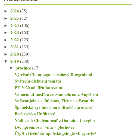
2026
(35)
►
2025
(72)
►
2024
(106)
►
2023
(160)
►
2022
(225)
►
2021
(239)
►
2020
(239)
►
2019
(238)
▼
prosince
(17)
▼
Výtečné Champagne a voňavý Burgenland
Sváteční diskusní témata
PF 2020 od Jižního svahu
Vánoční atmosféra se zvonkohrou z Angélusu
3x Beaujolais s Juliénas, Fleurie a Brouilly
Španělská ryzlinkovina a divoké „prosecco“
Becherovka Unfiltered
Nádherná Châteauneuf z Domaine Usseglio
Dvě „prémiová“ vína v plechovce
Čtyři výtečné šampaňské „single vineyards“