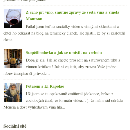
Z čeho pít víno, smutné zprávy ze světa vína a viněta
Moutonu
Patlal jsem teď na sociálky video s vinnými sklenkami a
chtěl ho odkázat na blog na tematický článek, ale zjistil, že by si zasloužil
aktua...
Stopětibodovka a jak se umístit na vrcholu
Doba je zlá. Jak se chcete prosadit na saturovaném trhu s
vinnou kritikou? Jak si zajistit, aby zrovna Vaše jméno,
název časopisu či průvodc...
Potěšení s El Rapolao
Už jsem se tu opakovaně zmiňoval (dokonce, hrůza z
covidových časů, ve formátu videa… ), že mám rád odrůdu
Mencía a dost vyhledávám vína hla...
Sociální sítě