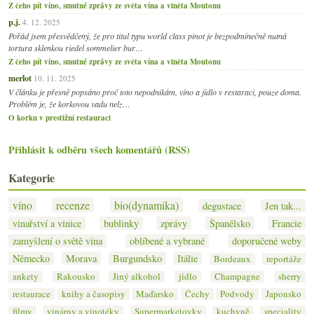
Z čeho pít víno, smutné zprávy ze světa vína a viněta Moutonu
p.j.
4. 12. 2025
Pořád jsem přesvědčený, že pro titul typu world class pinot je bezpodmínečně nutná
tortura sklenkou riedel sommelier bur…
Z čeho pít víno, smutné zprávy ze světa vína a viněta Moutonu
merlot
10. 11. 2025
V článku je přesně popsáno proč toto nepodnikám, víno a jídlo v restaraci, pouze doma.
Problém je, že korkovou vadu nelz…
O korku v prestižní restauraci
Přihlásit k odběru všech komentářů (RSS)
Kategorie
víno
recenze
bio(dynamika)
degustace
Jen tak...
vinařství a vinice
bublinky
zprávy
Španělsko
Francie
zamyšlení o světě vína
oblíbené a vybrané
doporučené weby
Německo
Morava
Burgundsko
Itálie
Bordeaux
reportáže
ankety
Rakousko
Jiný alkohol
jídlo
Champagne
sherry
restaurace
knihy a časopisy
Maďarsko
Čechy
Podvody
Japonsko
filmy
vinárny a vinotéky
Supermarketovky
kuchyně
speciality