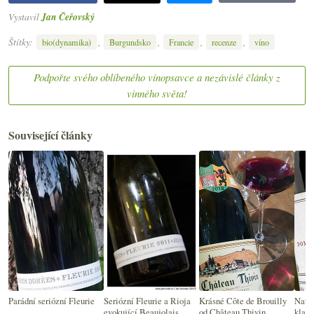
Vystavil
Jan Čeřovský
Štítky:
,
,
,
,
bio(dynamika)
Burgundsko
Francie
recenze
víno
Podpořte svého oblíbeného vínopsavce a nezávislé články z
vinného světa!
Související články
Parádní seriózní Fleurie
Seriózní Fleurie a Rioja
Krásné Côte de Brouilly
Natur
evokující Beaujolais
od Château Thivin
klasi