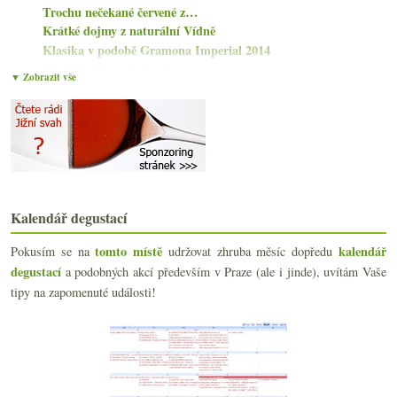
Trochu nečekané červené z…
Krátké dojmy z naturální Vídně
Klasika v podobě Gramona Imperial 2014
Vertikály Porta Bohemica
▼ Zobrazit vše
Cava kvalitnější, Cristal biodynamický, šampion Sa...
Sepp Moser a uhlazená biodynamická bílá
Výtečné „základní“ šampaňské bez pesticidů
listopadu
(21)
►
října
(22)
►
září
(21)
►
srpna
(17)
►
Kalendář degustací
července
(18)
►
tomto místě
kalendář
Pokusím se na
udržovat zhruba měsíc dopředu
června
(20)
►
degustací
a podobných akcí především v Praze (ale i jinde), uvítám Vaše
května
(21)
►
tipy na zapomenuté události!
dubna
(20)
►
března
(20)
►
února
(19)
►
ledna
(22)
►
2018
(240)
►