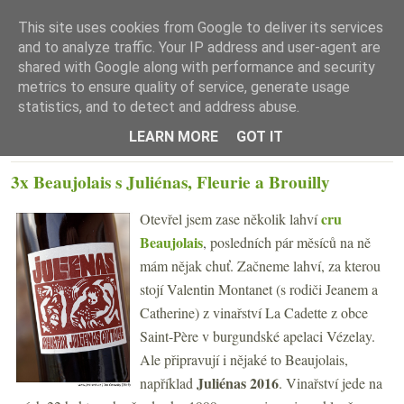
This site uses cookies from Google to deliver its services
and to analyze traffic. Your IP address and user-agent are
shared with Google along with performance and security
metrics to ensure quality of service, generate usage
statistics, and to detect and address abuse.
☰ Menu
LEARN MORE
GOT IT
STŘEDA 18. PROSINCE 2019
3x Beaujolais s Juliénas, Fleurie a Brouilly
cru
Otevřel jsem zase několik lahví
Beaujolais
, posledních pár měsíců na ně
mám nějak chuť. Začneme lahví, za kterou
stojí Valentin Montanet (s rodiči Jeanem a
Catherine) z vinařství La Cadette z obce
Saint-Père v burgundské apelaci Vézelay.
Ale připravují i nějaké to Beaujolais,
Juliénas 2016
například
. Vinařství jede na