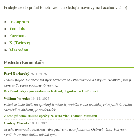
Přidejte se do přátel tohoto webu a sledujte novinky na Facebooku! :o)
►
Instagram
►
YouTube
►
Facebook
►
X (Twitter)
►
Mastodon
Poslední komentáře
Pavel Raclavský
26. 1. 2026
Trochu pozdě, ale přece jen bych reagoval na Frankovku od Kasnyiků. Hodnotil jsem ji
vloni ve Strekově podobně. Ovšem z…
Dvě frankovky s pozvánkou na festival, degustace a konferenci
William Vaverka
10. 12. 2025
Pokud se bude klučit na správných místech, nevidím v tom problém, réva patří do svahu.
Nicméně se obávám, že po dotacích…
Z čeho pít víno, smutné zprávy ze světa vína a viněta Moutonu
Ondřej Marada
10. 12. 2025
Já jako univerzální zesilovač vůně pužívám ručně foukanou Gabriel - Glas.Pak jsem
zjistil, že stejnou službu udělají opě…