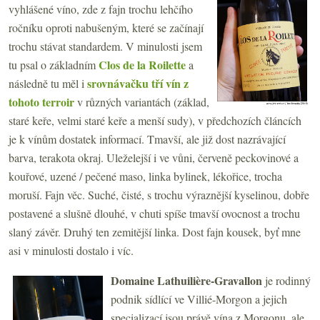
vyhlášené víno, zde z fajn trochu lehčího
ročníku oproti nabušeným, které se začínají
trochu stávat standardem. V minulosti jsem
Clos de la Roilette
tu psal o základním
a
srovnávačku tří vín z
následně tu měl i
tohoto terroir
v různých variantách (základ,
staré keře, velmi staré keře a menší sudy), v předchozích článcích
je k vínům dostatek informací. Tmavší, ale již dost nazrávající
barva, terakota okraj. Uleželejší i ve vůni, červeně peckovinové a
kouřové, uzené / pečené maso, linka bylinek, lékořice, trocha
moruší. Fajn věc. Suché, čisté, s trochu výraznější kyselinou, dobře
postavené a slušně dlouhé, v chuti spíše tmavší ovocnost a trochu
slaný závěr. Druhý ten zemitější linka. Dost fajn kousek, byť mne
asi v minulosti dostalo i víc.
Domaine Lathuilière-Gravallon
je rodinný
podnik sídlící ve Villié-Morgon a jejich
specializací jsou právě vína z Morgonu, ale