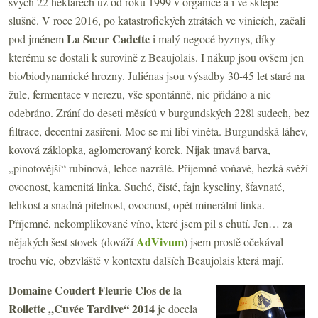
svých 22 hektarech už od roku 1999 v organice a i ve sklepě
slušně. V roce 2016, po katastrofických ztrátách ve vinicích, začali
La Sœur Cadette
pod jménem
i malý negocé byznys, díky
kterému se dostali k surovině z Beaujolais. I nákup jsou ovšem jen
bio/biodynamické hrozny. Juliénas jsou výsadby 30-45 let staré na
žule, fermentace v nerezu, vše spontánně, nic přidáno a nic
odebráno. Zrání do deseti měsíců v burgundských 228l sudech, bez
filtrace, decentní zasíření. Moc se mi líbí viněta. Burgundská láhev,
kovová záklopka, aglomerovaný korek. Nijak tmavá barva,
„pinotovější“ rubínová, lehce nazrálé. Příjemně voňavé, hezká svěží
ovocnost, kamenitá linka. Suché, čisté, fajn kyseliny, šťavnaté,
lehkost a snadná pitelnost, ovocnost, opět minerální linka.
Příjemné, nekomplikované víno, které jsem pil s chutí. Jen… za
AdVivum
nějakých šest stovek (dováží
) jsem prostě očekával
trochu víc, obzvláště v kontextu dalších Beaujolais která mají.
Domaine Coudert Fleurie Clos de la
Roilette „Cuvée Tardive“ 2014
je docela