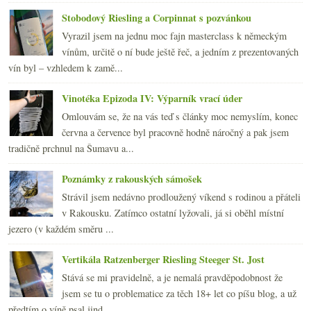
Stobodový Riesling a Corpinnat s pozvánkou
Vyrazil jsem na jednu moc fajn masterclass k německým
vínům, určitě o ní bude ještě řeč, a jedním z prezentovaných
vín byl – vzhledem k zamě...
Vinotéka Epizoda IV: Výparník vrací úder
Omlouvám se, že na vás teď s články moc nemyslím, konec
června a července byl pracovně hodně náročný a pak jsem
tradičně prchnul na Šumavu a...
Poznámky z rakouských sámošek
Strávil jsem nedávno prodloužený víkend s rodinou a přáteli
v Rakousku. Zatímco ostatní lyžovali, já si oběhl místní
jezero (v každém směru ...
Vertikála Ratzenberger Riesling Steeger St. Jost
Stává se mi pravidelně, a je nemalá pravděpodobnost že
jsem se tu o problematice za těch 18+ let co píšu blog, a už
předtím o víně psal jind...