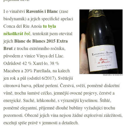
Raventós i Blanc
I o vinařství
(zase
biodynamik) a jejich specifické apelaci
tu byla
Conca del Riu Anoia
několikrát řeč
, tentokrát jsem otevíral
Blanc de Blancs 2015 Extra
jejich
Brut
z trochu extrémního ročníku,
původem z vinice Vinya del Llac.
Odrůdově 42 % Xarel·lo, 38 %
Macabeu a 20% Parellada, na kalech
jen rok a půl (odstřel 6/2017). Světlejší
citronová barva, pěkné perlení. Čerstvá, svěží, poměrně diskrétní
vůně, trochu šumivé céčko, jemnější ovocné projevy, čerstvé a
energické. Suché, lehkonohé, s výraznější kyselinou. Štíhlé,
poměrně elegantní, příjemně dlouhé bubliny vyžadující trochu
pozornosti. Obecně jejich vína nejsou žádné explozivní záležitosti,
excelují spíše právě v jemnosti a detailech.