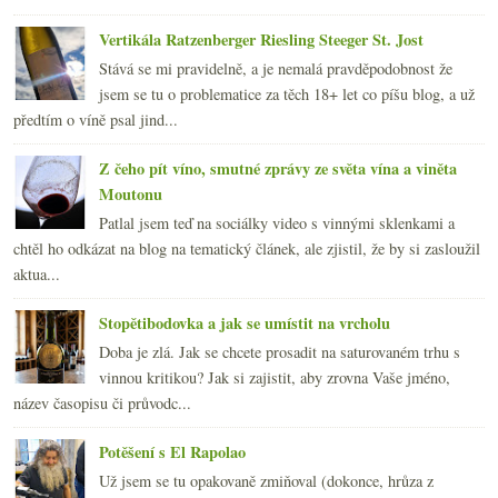
Vertikála Ratzenberger Riesling Steeger St. Jost
Stává se mi pravidelně, a je nemalá pravděpodobnost že
jsem se tu o problematice za těch 18+ let co píšu blog, a už
předtím o víně psal jind...
Z čeho pít víno, smutné zprávy ze světa vína a viněta
Moutonu
Patlal jsem teď na sociálky video s vinnými sklenkami a
chtěl ho odkázat na blog na tematický článek, ale zjistil, že by si zasloužil
aktua...
Stopětibodovka a jak se umístit na vrcholu
Doba je zlá. Jak se chcete prosadit na saturovaném trhu s
vinnou kritikou? Jak si zajistit, aby zrovna Vaše jméno,
název časopisu či průvodc...
Potěšení s El Rapolao
Už jsem se tu opakovaně zmiňoval (dokonce, hrůza z