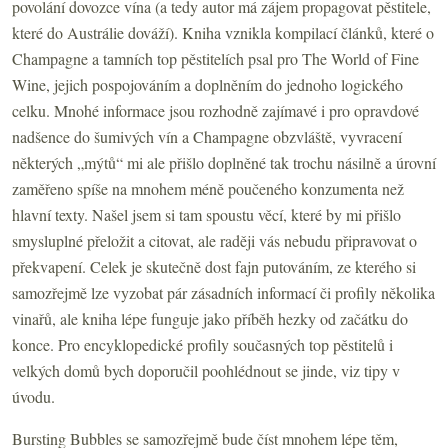
povolání dovozce vína (a tedy autor má zájem propagovat pěstitele,
které do Austrálie dováží). Kniha vznikla kompilací článků, které o
Champagne a tamních top pěstitelích psal pro The World of Fine
Wine, jejich pospojováním a doplněním do jednoho logického
celku. Mnohé informace jsou rozhodně zajímavé i pro opravdové
nadšence do šumivých vín a Champagne obzvláště, vyvracení
některých „mýtů“ mi ale přišlo doplněné tak trochu násilně a úrovní
zaměřeno spíše na mnohem méně poučeného konzumenta než
hlavní texty. Našel jsem si tam spoustu věcí, které by mi přišlo
smysluplné přeložit a citovat, ale raději vás nebudu připravovat o
překvapení. Celek je skutečně dost fajn putováním, ze kterého si
samozřejmě lze vyzobat pár zásadních informací či profily několika
vinařů, ale kniha lépe funguje jako příběh hezky od začátku do
konce. Pro encyklopedické profily současných top pěstitelů i
velkých domů bych doporučil poohlédnout se jinde, viz tipy v
úvodu.
Bursting Bubbles se samozřejmě bude číst mnohem lépe těm,