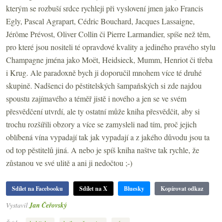
kterým se rozbuší srdce rychleji při vyslovení jmen jako Francis
Egly, Pascal Agrapart, Cédric Bouchard, Jacques Lassaigne,
Jérôme Prévost, Oliver Collin či Pierre Larmandier, spíše než těm,
pro které jsou nositeli té opravdové kvality a jediného pravého stylu
Champagne jména jako Moët, Heidsieck, Mumm, Henriot či třeba
i Krug. Ale paradoxně bych ji doporučil mnohem více té druhé
skupině. Nadšenci do pěstitelských šampaňských si zde najdou
spoustu zajímavého a téměř jistě i nového a jen se ve svém
přesvědčení utvrdí, ale ty ostatní může kniha přesvědčit, aby si
trochu rozšířili obzory a více se zamysleli nad tím, proč jejich
oblíbená vína vypadají tak jak vypadají a z jakého důvodu jsou ta
od top pěstitelů jiná. A nebo je spíš kniha naštve tak rychle, že
zůstanou ve své ulitě a ani ji nedočtou ;-)
Sdílet na Facebooku
Sdílet na X
Bluesky
Kopírovat odkaz
Vystavil
Jan Čeřovský