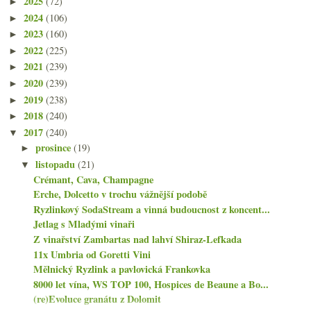
2025
(72)
►
2024
(106)
►
2023
(160)
►
2022
(225)
►
2021
(239)
►
2020
(239)
►
2019
(238)
►
2018
(240)
►
2017
(240)
▼
prosince
(19)
►
listopadu
(21)
▼
Crémant, Cava, Champagne
Erche, Dolcetto v trochu vážnější podobě
Ryzlinkový SodaStream a vinná budoucnost z koncent...
Jetlag s Mladými vinaři
Z vinařství Zambartas nad lahví Shiraz-Lefkada
11x Umbria od Goretti Vini
Mělnický Ryzlink a pavlovická Frankovka
8000 let vína, WS TOP 100, Hospices de Beaune a Bo...
(re)Evoluce granátu z Dolomit