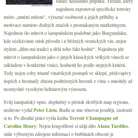
rámec luxusního přípitku. Trendu, který
najednou exponoval specifické terroiry
místo „umění míšení“, výrazné osobnosti a jejich příběhy a
motivace namísto drahých značek s promakaným marketingem.
Najednou šlo mluvit o šampaňském podobně jako Burgundsku,
kde očekáváme otisk původu i u běžných vesnických vín, nejen
stylem „dům má tradici a dělá toho fakt hodně“. Najednou jde
mluvit o šampaňském jako o jiných klasických velkých vínech se
základem v konkrétní vinici, hodnotit ho podle stejných kritérii.
Tedy nejen coby triumf vinařských postupů ve sklepě, překvapivý
úspěch z hromady zhusta podtržených hroznů z vinic s mnohdy až
nesmyslně vysokým hektarovým výnosem.
Svůj šampaňský opus, doplněný o přetisk skvělých map regionu,
Peter Liem
nedávno vydal
. Budu se mu věnovat později, zaslouží
Terroir Champagne od
si to. Po dlouhé práci vyšla kniha
Caroline Henry
Alana Tardiho
. Nejen krugofilové si užijí dílo
,
stále výborným zdrojem informací o bublinách obecně je