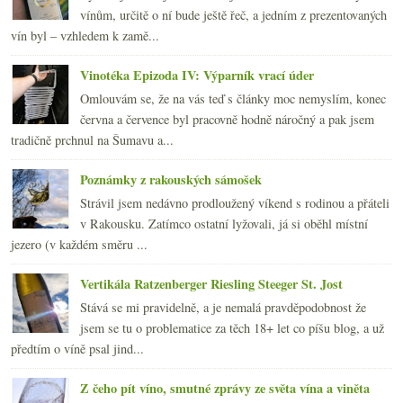
vínům, určitě o ní bude ještě řeč, a jedním z prezentovaných
vín byl – vzhledem k zamě...
Vinotéka Epizoda IV: Výparník vrací úder
Omlouvám se, že na vás teď s články moc nemyslím, konec
června a července byl pracovně hodně náročný a pak jsem
tradičně prchnul na Šumavu a...
Poznámky z rakouských sámošek
Strávil jsem nedávno prodloužený víkend s rodinou a přáteli
v Rakousku. Zatímco ostatní lyžovali, já si oběhl místní
jezero (v každém směru ...
Vertikála Ratzenberger Riesling Steeger St. Jost
Stává se mi pravidelně, a je nemalá pravděpodobnost že
jsem se tu o problematice za těch 18+ let co píšu blog, a už
předtím o víně psal jind...
Z čeho pít víno, smutné zprávy ze světa vína a viněta