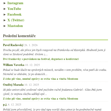
►
Instagram
►
YouTube
►
Facebook
►
X (Twitter)
►
Mastodon
Poslední komentáře
Pavel Raclavský
26. 1. 2026
Trochu pozdě, ale přece jen bych reagoval na Frankovku od Kasnyiků. Hodnotil jsem ji
vloni ve Strekově podobně. Ovšem z…
Dvě frankovky s pozvánkou na festival, degustace a konferenci
William Vaverka
10. 12. 2025
Pokud se bude klučit na správných místech, nevidím v tom problém, réva patří do svahu.
Nicméně se obávám, že po dotacích…
Z čeho pít víno, smutné zprávy ze světa vína a viněta Moutonu
Ondřej Marada
10. 12. 2025
Já jako univerzální zesilovač vůně pužívám ručně foukanou Gabriel - Glas.Pak jsem
zjistil, že stejnou službu udělají opě…
Z čeho pít víno, smutné zprávy ze světa vína a viněta Moutonu
p.j.
4. 12. 2025
Pořád jsem přesvědčený, že pro titul typu world class pinot je bezpodmínečně nutná