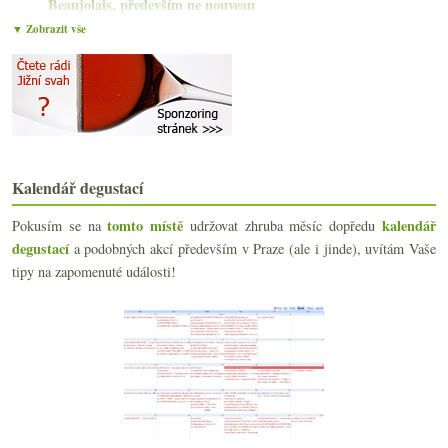
Beaujolais, především ne nouveau
Tschida, Marada, Lagravera, Bertrand
▼ Zobrazit vše
Degustace v oranžové
Změna u DRC, nový Cristal a Penfolds Grange g3
Jižní Rhôna na osmi vínech
Tři španělské šumivky prestižních producentů
Franciacorta Mirabella
Tip na bezva čtení o Champagne
Dvakrát trochu netradiční Xarel·lo
Kalendář degustací
Odskok na Prague Bar Show
Vavřínový věnec z Prioratu
tomto místě
kalendář
Pokusím se na
udržovat zhruba měsíc dopředu
Zábavná Garnacha a výtečné Grechetto
degustací
a podobných akcí především v Praze (ale i jinde), uvítám Vaše
října
(22)
►
tipy na zapomenuté události!
září
(19)
►
srpna
(23)
►
července
(15)
►
června
(18)
►
května
(20)
►
dubna
(18)
►
března
(23)
►