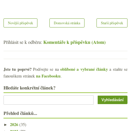
Novější příspěvek
Domovská stránka
Starší příspěvek
Komentáře k příspěvku (Atom)
Přihlásit se k odběru:
Jste tu poprvé?
oblíbené a vybrané články
Podívejte se na
a staňte se
na Facebooku
fanouškem stránek
.
Hledáte konkrétní článek?
Přehled článků...
2026
(35)
►