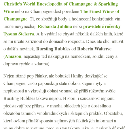
Christie's World Encyclopedia of Champagne & Sparkling
Wine
The Finest Wines of
nebo na Champagne dost povedené
Champagne
. Ti, co zbožňují body a hodnocení konkrétních vín,
Richarda Juhlina
pravidelné ročenky
určitě nevynechají
nebo
Tysona Stelzera
. A k vydání se chystá několik dalších knih, které
se mi určitě zaříznout do domácího rozpočtu. Dnes ale chci mluvit
Bursting Bubbles
Roberta Walterse
o další z novinek,
od
Amazon
(
, nejčastěji teď nakupuji na německém, solidní ceny a
doprava rychle a zdarma).
Nejen různé pop články, ale bohužel i knihy dotýkající se
Champagne, často papouškují stále dokola stejné mýty a
nepřesnosti a vykreslují oblast ve snad až příliš růžovém světle.
Bursting Bubbles takové nejsou. Historii i současnost regionu
představují bez příkras, v mnoha ohledech jde o dost silnou
obžalobu tamních vinohradnických i sklepních praktik. Obžalobu,
která ovšem přináší spoustu zajímavých faktických informací a
velmi dobře vysvětluje, proč je stav takový jaký je, z jakých důvodů