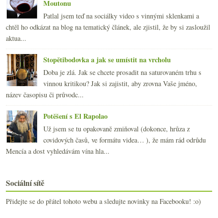
Moutonu
Patlal jsem teď na sociálky video s vinnými sklenkami a
chtěl ho odkázat na blog na tematický článek, ale zjistil, že by si zasloužil
aktua...
Stopětibodovka a jak se umístit na vrcholu
Doba je zlá. Jak se chcete prosadit na saturovaném trhu s
vinnou kritikou? Jak si zajistit, aby zrovna Vaše jméno,
název časopisu či průvodc...
Potěšení s El Rapolao
Už jsem se tu opakovaně zmiňoval (dokonce, hrůza z
covidových časů, ve formátu videa… ), že mám rád odrůdu
Mencía a dost vyhledávám vína hla...
Sociální sítě
Přidejte se do přátel tohoto webu a sledujte novinky na Facebooku! :o)