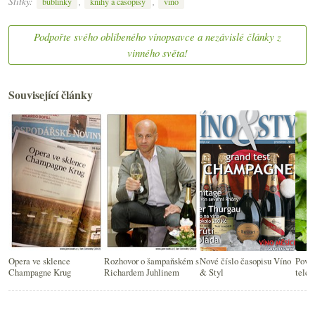
Štítky:
,
,
bublinky
knihy a časopisy
víno
Podpořte svého oblíbeného vínopsavce a nezávislé články z
vinného světa!
Související články
Opera ve sklence
Rozhovor o šampaňském s
Nové číslo časopisu Víno
Povel
Champagne Krug
Richardem Juhlinem
& Styl
tele