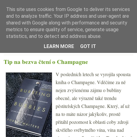
This site uses cookies from Google to deliver its services
and to analyze traffic. Your IP address and user-agent are
shared with Google along with performance and security
metrics to ensure quality of service, generate usage
statistics, and to detect and address abuse.
☰ Menu
LEARN MORE
GOT IT
ÚTERÝ 7. LISTOPADU 2017
Tip na bezva čtení o Champagne
V posledních letech se vyrojila spousta
kniha o Champagne. Vděčíme za ně
nejen zvýšenému zájmu o bubliny
obecně, ale výrazně také trendu
pěstitelských Champagne. Který, ať už
na to máte názor jakýkoliv, prostě
přitáhl pozornost k oblasti coby zdroji
skvělého svébytného vína, vína nad