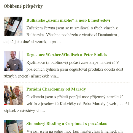
února
(20)
►
Oblíbené příspěvky
ledna
(22)
►
2016
(250)
►
Bulharské „území nikoho“ a něco k medvědovi
2015
(251)
►
Začátkem června jsem se tu zmiňoval o třech vínech z
2014
(254)
►
Bulharska. Všechna pocházela z vinařství Damianitza ,
2013
(249)
►
stejně jako dnešní vzorek, a pro...
2012
(254)
►
2011
(252)
►
Degustace Werther-Windisch a Peter Stolleis
2010
(249)
►
Ryzlinkové (a bublinové) počasí zase klepe na dveře! V
2009
(249)
►
posledních týdnech jsem degustoval produkci docela dost
2008
(270)
►
různých (nejen) německých vin...
2007
(108)
►
Parádní Chardonnay od Marady
O víkendu jsem s přáteli popíjel moc příjemný nazrálejší
veltlín z josefovské Kukvičky od Petra Marady ( web , starší
zápisek z návštěvy vin...
Stobodový Riesling a Corpinnat s pozvánkou
Vyrazil jsem na jednu moc fajn masterclass k německým