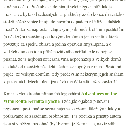
k němu došlo. Proč oblasti dominují velcí négocianti? Jak je
možné, že bylo od šedesátých let prakticky až do konce dvacátého
století běžné vinice hnojit domovním odpadem z Paříže a dalších
měst? Autor se naprosto netají svým příklonek k elitním pěstitelům
(a některým menším specifickým domům) a jejich vínům, které
považuje za špičku oblasti a jediná opravdu smysluplná, a o
velkých domech toho příliš pozitivního neříká. Ale nebojí se
přiznat, že ta nejhorší současná vína nepocházejí z velkých domů
ale také od menších pěstitelů, těch neschopných z nich. Přesto mi
přijde, že velkým domům, tedy především některým jejich snahám
v posledních letech, přeci jen dává menší kredit než si zaslouží.
Adventures on the
Kniha stylem trochu připomíná legendární
Wine Route Kermita Lynche
, i zde jde o jakési putování
regionem, postupně se seznamujeme se všemi důležitými fakty a
potkáváme se zásadními osobnostmi. I ta poetika a přístup autora
jsou si v něčem podobné (byť Kermit je Kermit…), navíc sdílí i