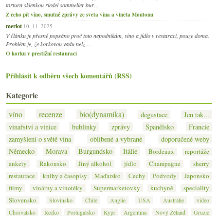
tortura sklenkou riedel sommelier bur…
Z čeho pít víno, smutné zprávy ze světa vína a viněta Moutonu
merlot
10. 11. 2025
V článku je přesně popsáno proč toto nepodnikám, víno a jídlo v restaraci, pouze doma.
Problém je, že korkovou vadu nelz…
O korku v prestižní restauraci
Přihlásit k odběru všech komentářů (RSS)
Kategorie
víno
recenze
bio(dynamika)
degustace
Jen tak...
vinařství a vinice
bublinky
zprávy
Španělsko
Francie
zamyšlení o světě vína
oblíbené a vybrané
doporučené weby
Německo
Morava
Burgundsko
Itálie
Bordeaux
reportáže
ankety
Rakousko
Jiný alkohol
jídlo
Champagne
sherry
restaurace
knihy a časopisy
Maďarsko
Čechy
Podvody
Japonsko
filmy
vinárny a vinotéky
Supermarketovky
kuchyně
speciality
Slovensko
Slovinsko
Chile
Anglie
USA
Austrálie
video
Chorvatsko
Řecko
Portugalsko
Kypr
Argentina
Nový Zéland
Gruzie