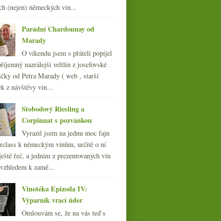
dubna
ch (nejen) německých vin...
(20)
►
března
(23)
►
Parádní Chardonnay od
února
(21)
►
Marady
ledna
(23)
►
O víkendu jsem s přáteli popíjel
011
(252)
říjemný nazrálejší veltlín z josefovské
010
(249)
čky od Petra Marady ( web , starší
009
(249)
ek z návštěvy vin...
008
(270)
007
(108)
Stobodový Riesling a
Corpinnat s pozvánkou
Vyrazil jsem na jednu moc fajn
rclass k německým vínům, určitě o ní
ještě řeč, a jedním z prezentovaných vín
 vzhledem k zamě...
Vinotéka Epizoda IV:
Výparník vrací úder
Omlouvám se, že na vás teď s