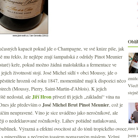
Oblí
oučasných kapacit pokud jde o Champagne, ve své knize píše, jak
bě mu řeklo, že nejlépe zrají šampaňská z odrůdy Pinot Meunier
i staré) keře, pokud možno žádná malolaktika a fermentace ve
jejich životností stojí. José Michel sídlí v obci Moussy, jde o
zmiňo
 pěstitele hroznů od roku 1847, momentálně mají k dispozici něco
Všech
oirech (Moussy, Pierry, Saint-Martin-d'Ablois). K jejich
stejn
Jiří Hron
ště nedostal, ale
přivezl tři jejich „základní“ vína na
José Michel Brut Pinot Meunier
 Dnes jde především o
, což je
ičím neupravené. Víno je sice uváděno jako neročníkové, ale
ěji o nedeklarované ročníkovky. Láhev pořádně natlakovaná,
bublinek. Výrazná a efektní ovocitost až do tónů tropického ovoce,
zase 
jsem 
no s mineralitou a pečeným toastem pomazaným máslem. Velmi