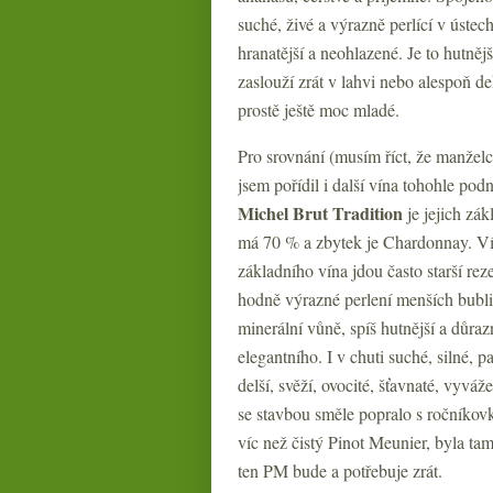
suché, živé a výrazně perlící v ústec
hranatější a neohlazené. Je to hutnějš
zaslouží zrát v lahvi nebo alespoň de
prostě ještě moc mladé.
Pro srovnání (musím říct, že manžel
jsem pořídil i další vína tohohle pod
Michel Brut Tradition
je jejich zá
má 70 % a zbytek je Chardonnay. Ví
základního vína jdou často starší reze
hodně výrazné perlení menších bubli
minerální vůně, spíš hutnější a důra
elegantního. I v chuti suché, silné,
delší, svěží, ovocité, šťavnaté, vyvá
se stavbou směle popralo s ročníko
víc než čistý Pinot Meunier, byla tam
ten PM bude a potřebuje zrát.