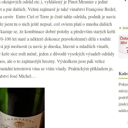
ch okrajových odrůd etc.), vyhlášený je Pinot Meunier z jedné
t a pár dalších. Velmi zajímavé je také vinařství Françoise Bedel,
a cuvée Entre Ciel et Terre je čistě tahle odrůda, podnik je navíc
 jsem tu o nich ještě nepsal, což ovšem platí o mnoha dalších
▼ Zobr
kazuje se, že kombinace dobré polohy a především starých keřů
 70-100 let staré a některé dokonce pravokořenné) dělá s touhle
její možnosti (a navíc je dneska, hlavně u mladších vinařů,
taré keře sice rodí méně, jeden z důvodů vysokých výsadeb odrůdy
nos, ale o to zajímavější hrozny. Výsledkem jsou pak velice
arádní terroirová vína se vším všudy. Praktickým příkladem je,
Kale
ařství José Michel…
Poku
měs
podo
jind
událo