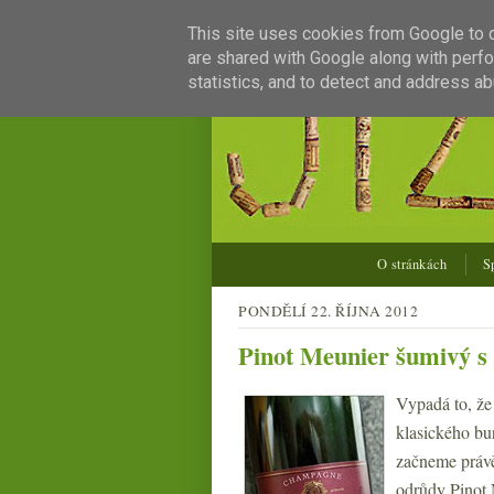
This site uses cookies from Google to de
are shared with Google along with perfo
statistics, and to detect and address ab
O stránkách
S
PONDĚLÍ 22. ŘÍJNA 2012
Pinot Meunier šumivý s 
Vypadá to, že
klasického bu
začneme právě
odrůdy Pinot 