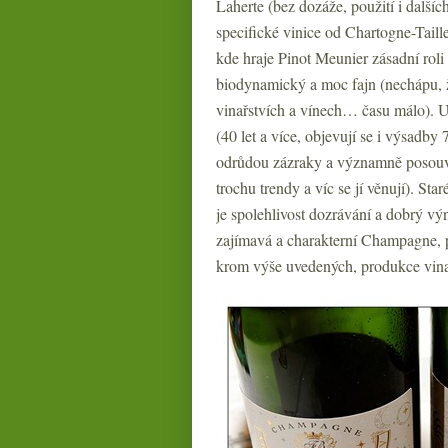
Laherte (bez dozáže, použití i další
specifické vinice od Chartogne-Taille
kde hraje Pinot Meunier zásadní roli 
biodynamický a moc fajn (nechápu, že
vinařstvích a vínech… času málo). U
(40 let a více, objevují se i výsadby
odrůdou zázraky a významně posouvá 
trochu trendy a víc se jí věnují). S
je spolehlivost dozrávání a dobrý vý
zajímavá a charakterní Champagne, p
krom výše uvedených, produkce vin