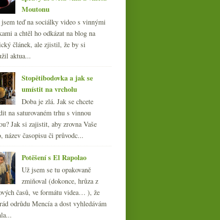
Moutonu
l jsem teď na sociálky video s vinnými
kami a chtěl ho odkázat na blog na
cký článek, ale zjistil, že by si
žil aktua...
Stopětibodovka a jak se
umístit na vrcholu
Doba je zlá. Jak se chcete
dit na saturovaném trhu s vinnou
ou? Jak si zajistit, aby zrovna Vaše
, název časopisu či průvodc...
Potěšení s El Rapolao
Už jsem se tu opakovaně
zmiňoval (dokonce, hrůza z
Jahody a vyzrálé
ových časů, ve formátu videa… ), že
ročníkové šumivé rosé
ád odrůdu Mencía a dost vyhledávám
la...