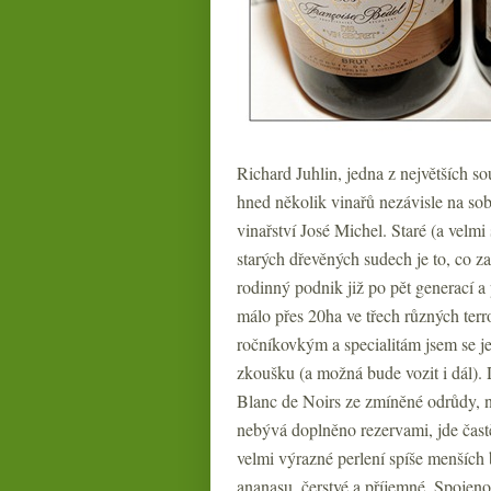
Richard Juhlin, jedna z největších s
hned několik vinařů nezávisle na so
vinařství José Michel. Staré (a velm
starých dřevěných sudech je to, co za 
rodinný podnik již po pět generací a
málo přes 20ha ve třech různých terr
ročníkovkým a specialitám jsem se je
zkoušku (a možná bude vozit i dál).
Blanc de Noirs ze zmíněné odrůdy, n
nebývá doplněno rezervami, jde čast
velmi výrazné perlení spíše menších 
ananasu, čerstvé a příjemné. Spoje