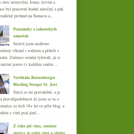
y moc nemyslím, konec června a
nce byl pracovně hodně náročný a pak
tradičně prchnul na Šumavu a...
Poznámky z rakouských
sámošek
Strávil jsem nedávno
oužený víkend s rodinou a přáteli v
sku. Zatímco ostatní lyžovali, já si
 místní jezero (v každém směru ...
Vertikála Ratzenberger
Riesling Steeger St. Jost
Stává se mi pravidelně, a je
á pravděpodobnost že jsem se tu o
ematice za těch 18+ let co píšu blog, a
dtím o víně psal jind...
Z čeho pít víno, smutné
zprávy ze světa vína a viněta