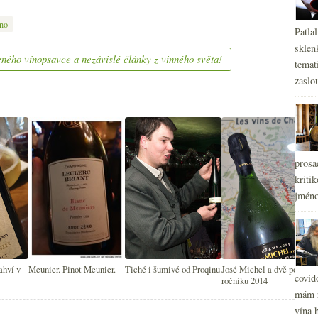
íno
Patla
sklen
ného vínopsavce a nezávislé články z vinného světa!
temati
zaslou
prosa
kritik
jméno
ahví v
Meunier. Pinot Meunier.
Tiché i šumivé od Proqinu
José Michel a dvě podoby
covid
ročníku 2014
mám r
vína h