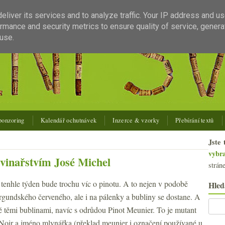
liver its services and to analyze traffic. Your IP address and u
rmance and security metrics to ensure quality of service, gener
use.
ponzoring
Kalendář ochutnávek
Inzerce & vzorky
Přebírání textů
Jste 
vybr
vinařstvím José Michel
strán
 tenhle týden bude trochu víc o pinotu. A to nejen v podobě
Hled
rgundského červeného, ale i na pálenky a bubliny se dostane. A
 těmi bublinami, navíc s odrůdou Pinot Meunier. To je mutant
Noir a jméno mlynářka (překlad meunier i označení používané u