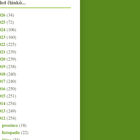
led článků...
026
(34)
025
(72)
024
(106)
023
(160)
022
(225)
021
(239)
020
(239)
019
(238)
018
(240)
017
(240)
016
(250)
015
(251)
014
(254)
013
(249)
012
(254)
prosince
(18)
►
listopadu
(22)
►
října
(23)
▼