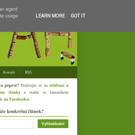
ser-agent
ate usage
LEARN MORE
GOT IT
Kontakt
RSS
tu poprvé?
oblíbené a
Podívejte se na
ané články
a staňte se fanouškem
na Facebooku
ek
.
áte konkrétní článek?