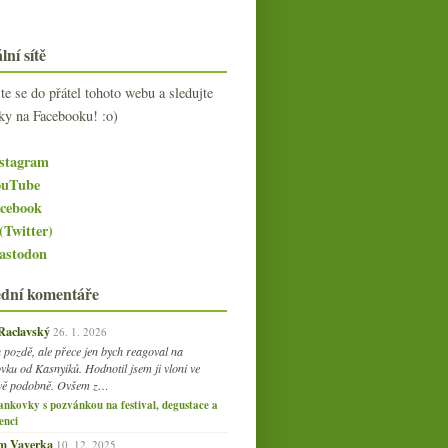
lní sítě
jte se do přátel tohoto webu a sledujte
ky na Facebooku! :o)
stagram
uTube
cebook
(Twitter)
stodon
ední komentáře
 Raclavský
26. 1. 2026
 pozdě, ale přece jen bych reagoval na
vku od Kasnyiků. Hodnotil jsem ji vloni ve
vě podobně. Ovšem z…
ankovky s pozvánkou na festival, degustace a
enci
am Vaverka
10. 12. 2025