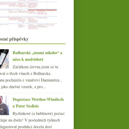
Známka, apelace a Bzenecká lipka
Výsledky ankety „Máte pocit, že
některý z poslední...
Kvalita za nízkou cenu z Lidlu?
Čtyři vinaři a čtrnáct ryzlinků z
Alsaska
bené příspěvky
Pinot velmi starých keřů ze slevy
Ne úplně tradiční burgundy od
Leroy
Bulharské „území nikoho“ a
Čekání na nový ročník oblíbené
něco k medvědovi
frankovky
Začátkem června jsem se tu
Duquesa, velké Chardonnay z Chile
val o třech vínech z Bulharska.
USA versus Francie v knižní podobě
Ledových pět mega, Třebívlice a
na pocházela z vinařství Damianitza ,
Vašut v Lidlu
ě jako dnešní vzorek, a pro...
Beaujolais tak nějak normálně fajn
Degustace Werther-Windisch
září
(19)
►
a Peter Stolleis
srpna
(23)
►
července
(20)
Ryzlinkové (a bublinové) počasí
►
června
(21)
klepe na dveře! V posledních týdnech
►
května
(21)
degustoval produkci docela dost
►