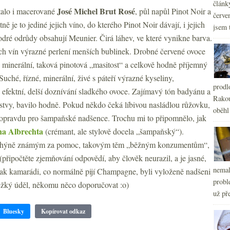
článk
José Michel Brut Rosé
talo i macerované
, půl napůl Pinot Noir a
červe
ně je to jediné jejich víno, do kterého Pinot Noir dávají, i jejich
jsem 
odré odrůdy obsahují Meunier. Čirá láhev, ve které vynikne barva.
ích vín výrazné perlení menších bublinek. Drobné červené ovoce
, minerální, taková pinotová „masitost“ a celkově hodně příjemný
uché, řízné, minerální, živé s páteří výrazné kyseliny,
prodl
, efektní, delší doznívání sladkého ovoce. Zajímavý tón badyánu a
Rakou
rstvy, bavilo hodně. Pokud někdo čeká líbivou nasládlou růžovku,
oběhl
e opravdu pro šampaňské nadšence. Trochu mi to připomnělo, jak
na Albrechta
(crémant, ale stylově docela „šampaňský“).
 tchýně známým za pomoc, takovým těm „běžným konzumentům“,
 (připočtěte zjemňování odpovědí, aby člověk neurazil, a je jasné,
nemal
ak kamarádi, co normálně pijí Champagne, byli vyloženě nadšeni
probl
Těžký úděl, někomu něco doporučovat :o)
už pře
Bluesky
Kopírovat odkaz