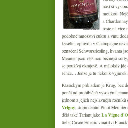
nás) si vyslou
moukou. Nejča
a Chardonnay,
roste na více 
podobné množství cukru a vínu dodává
kyselin, opravdu v Champagne nevad
označení Schwarzriesling, kvanta j
Meunier jsou většinou běžnější sorty,
se používá okrajově. A málokdy jde 
Jenže… Jenže je tu několik výjimek, k
Klasickým příkladem je Krug, bez d
poněkud prohibičně vysokými cenami)
jednom z jejich nejslavnější ročníků 
Vrigny
, stoprocentní Pinot Meunier
La Vigne d’O
dělá také Tarlant jako
třeba Cuvée Emeric vinařství Franck 