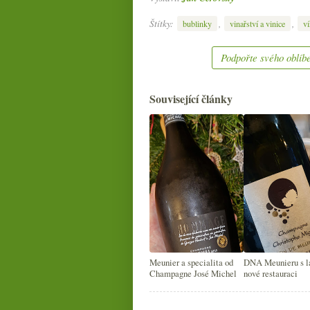
Štítky:
,
,
bublinky
vinařství a vinice
v
Podpořte svého oblíbe
Související články
Meunier a specialita od
DNA Meunieru s l
Champagne José Michel
nové restauraci