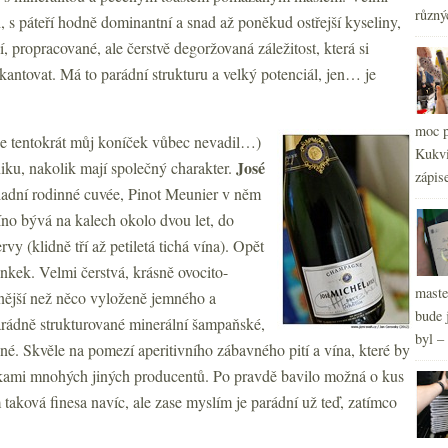
různý
h, s páteří hodně dominantní a snad až poněkud ostřejší kyseliny,
í, propracované, ale čerstvě degoržovaná záležitost, která si
kantovat. Má to parádní strukturu a velký potenciál, jen… je
2
►
moc p
2
►
ce tentokrát můj koníček vůbec nevadil…)
Kukvi
2
►
José
niku, nakolik mají společný charakter.
zápis
2
►
kladní rodinné cuvée, Pinot Meunier v něm
2
►
no bývá na kalech okolo dvou let, do
rvy (klidně tří až petiletá tichá vína). Opět
nkek. Velmi čerstvá, krásně ovocito-
maste
znější než něco vyloženě jemného a
bude 
 parádně strukturované minerální šampaňské,
byl –
žené. Skvěle na pomezí aperitivního zábavného pití a vína, které by
vkami mnohých jiných producentů. Po pravdě bavilo možná o kus
 taková finesa navíc, ale zase myslím je parádní už teď, zatímco