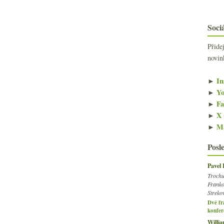
Sociá
Přide
novin
►
In
►
Yo
►
Fa
►
X 
►
Ma
Posl
Pavel
Trochu
Franko
Streko
Dvě fr
konfer
Willi