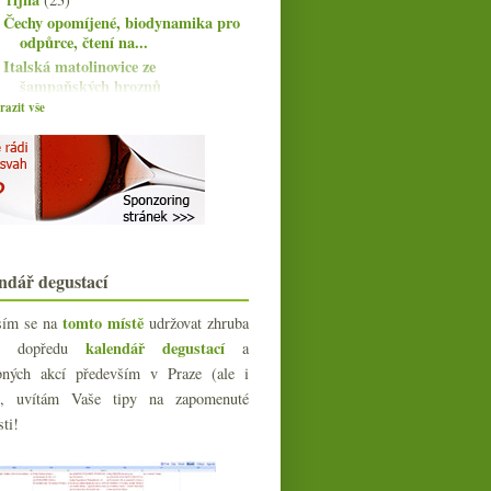
Čechy opomíjené, biodynamika pro
odpůrce, čtení na...
Italská matolinovice ze
šampaňských hroznů
Kolaudační popíjení pár fajn vín z
azit vše
Moravy
Italské DOC(G) plastové, den
šampaňského a asijské...
Kravák co nechutnal jako kravina
O staletích tradic nad pinotem z
Languedocu
Pinot Noir z Čech a Moravy 2007 –
ndář degustací
část II.
Pinot Meunier šumivý s vinařstvím
tomto místě
sím se na
udržovat zhruba
José Michel
kalendář degustací
íc dopředu
a
V8(5) nedovozová, sklizně menší,
správná výslovnos...
bných akcí především v Praze (ale i
Týden galadegustací začal s
e), uvítám Vaše tipy na zapomenuté
Kupmeto
sti!
Dvakrát dávno vypitá Morava
Mladá vína a fajn uleželé
svatovavřinecké