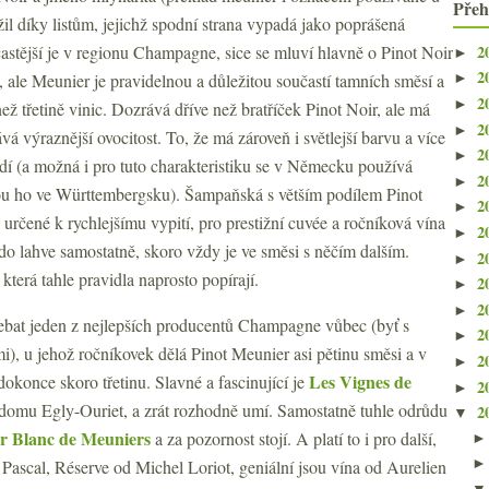
Přeh
žil díky listům, jejichž spodní strana vypadá jako poprášená
2
stější je v regionu Champagne, sice se mluví hlavně o Pinot Noir
►
2
 ale Meunier je pravidelnou a důležitou součastí tamních směsí a
►
2
►
než třetině vinic. Dozrává dříve než bratříček Pinot Noir, ale má
2
►
 výraznější ovocitost. To, že má zároveň i světlejší barvu a více
2
►
í (a možná i pro tuto charakteristiku se v Německu používá
2
►
sou ho ve Württembergsku). Šampaňská s větším podílem Pinot
2
►
 určené k rychlejšímu vypití, pro prestižní cuvée a ročníková vína
2
►
do lahve samostatně, skoro vždy je ve směsi s něčím dalším.
2
►
terá tahle pravidla naprosto popírají.
2
►
2
►
ebat jeden z nejlepších producentů Champagne vůbec (byť s
2
►
, u jehož ročníkovek dělá Pinot Meunier asi pětinu směsi a v
2
►
Les Vignes de
dokonce skoro třetinu. Slavné a fascinující je
2
►
 domu Egly-Ouriet, a zrát rozhodně umí. Samostatně tuhle odrůdu
2
▼
r Blanc de Meuniers
a za pozornost stojí. A platí to i pro další,
Pascal, Réserve od Michel Loriot, geniální jsou vína od Aurelien