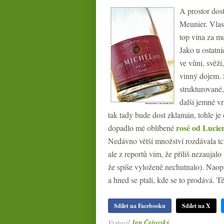
A prostor dos
Meunier. Vlast
top vína za m
Jako u ostatn
ve vůni, svěží
vinný dojem. S
strukturované
další jemné v
tak tady bude dost zklamán, tohle j
rosé od Lucie
dopadlo mé oblíbené
Nedávno větší množství rozdávala
ale z reportů vím, že příliš nezaujalo
že spíše vyloženě nechutnalo). Naop
a hned se ptali, kde se to prodává. 
Sdílet na Facebooku
Sdílet na X
Vystavil
Jan Čeřovský