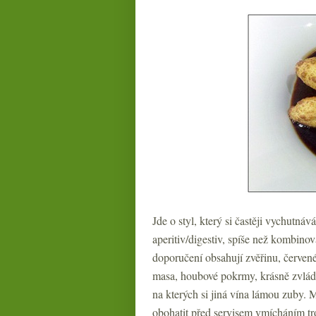
Jde o styl, který si častěji vychutná
aperitiv/digestiv, spíše než kombinov
doporučení obsahují zvěřinu, červen
masa, houbové pokrmy, krásně zvlád
na kterých si jiná vína lámou zuby
obohatit před servisem vmícháním tr