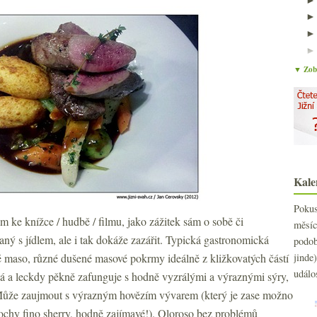
▼ Zobr
Kale
Poku
vám ke knížce / hudbě / filmu, jako zážitek sám o sobě či
měs
aný s jídlem, ale i tak dokáže zazářit. Typická gastronomická
podo
é maso, různé dušené masové pokrmy ideálně z kližkovatých částí
jind
událo
á a leckdy pěkně zafunguje s hodně vyzrálými a výraznými sýry,
. Může zaujmout s výrazným hovězím vývarem (který je zase možno
ochy fino sherry, hodně zajímavé!). Oloroso bez problémů