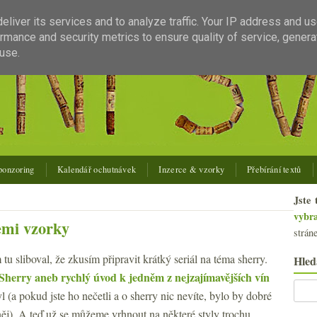
liver its services and to analyze traffic. Your IP address and u
rmance and security metrics to ensure quality of service, gener
use.
ponzoring
Kalendář ochutnávek
Inzerce & vzorky
Přebírání textů
Jste 
vybr
emi vzorky
strán
u sliboval, že zkusím připravit krátký seriál na téma sherry.
Hled
Sherry aneb rychlý úvod k jedněm z nejzajímavějších vín
yl (a pokud jste ho nečetli a o sherry nic nevíte, bylo by dobré
něj). A teď už se můžeme vrhnout na některé styly trochu