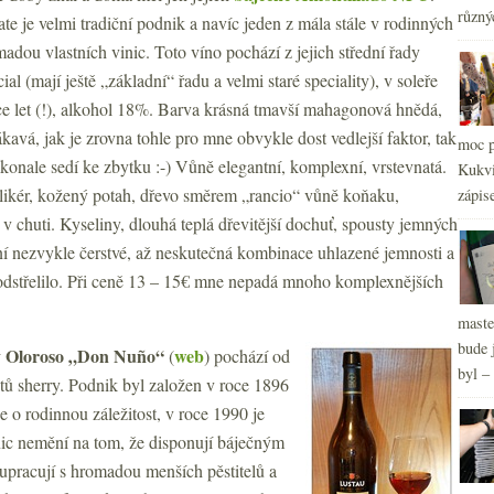
různý
e je velmi tradiční podnik a navíc jeden z mála stále v rodinných
adou vlastních vinic. Toto víno pochází z jejich střední řady
al (mají ještě „základní“ řadu a velmi staré speciality), v soleře
íce let (!), alkohol 18%. Barva krásná tmavší mahagonová hnědá,
2
►
ákavá, jak je zrovna tohle pro mne obvykle dost vedlejší faktor, tak
moc p
2
►
konale sedí ke zbytku :-) Vůně elegantní, komplexní, vrstevnatá.
Kukvi
2
►
o likér, kožený potah, dřevo směrem „rancio“ vůně koňaku,
zápis
2
►
 v chuti. Kyseliny, dlouhá teplá dřevitější dochuť, spousty jemných
2
►
í nezvykle čerstvé, až neskutečná kombinace uhlazené jemnosti a
 odstřelilo. Při ceně 13 – 15€ mne nepadá mnoho komplexnějších
maste
bude 
ry Oloroso „Don Nuño“
web
(
) pochází od
byl –
tů sherry. Podnik byl založen v roce 1896
e o rodinnou záležitost, v roce 1990 je
ic nemění na tom, že disponují báječným
upracují s hromadou menších pěstitelů a