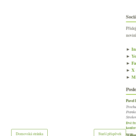
Sociá
Přide
novin
►
In
►
Yo
►
Fa
►
X 
►
Ma
Posl
Pavel
Trochu
Franko
Streko
Dvě fr
konfer
Domovská stránka
Starší příspěvek
Willi