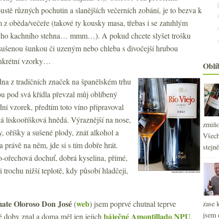
ustě různých pochutin a slanějších večerních zobání, je to bezva k
oběda/večeře (takové ty kousky masa, třebas i se zatuhlým
ného kachního stehna… mmm…). A pokud chcete slyšet trošku
 sušenou šunkou či uzeným nebo chleba s divočejší hrubou
konkrétní vzorky…
Oblí
edna z tradičních značek na španělském trhu
ou pod svá křídla převzal můj oblíbený
dní vzorek, předtím toto víno připravoval
lískooříšková hnědá. Výraznější na nose,
zmiňo
y, oříšky a sušené plody, znát alkohol a
Všech
 právě na něm, jde si s tím dobře hrát.
stejn
evo-ořechová dochuť, dobrá kyselina, přímé,
 trochu nižší teplotě, kdy působí hladčeji,
ate Oloroso Don José
web
(
) jsem poprvé chutnal teprve
zase 
jsem 
báječné Amontillado NPU
é doby znal a doma měl jen jejich
.