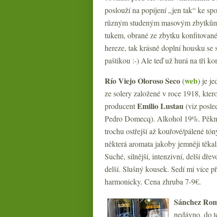
poslouží na popíjení „jen tak“ ke spo
různým studeným masovým zbytkům z 
tukem, obrané ze zbytku konfitova
hereze, tak krásně doplní housku se
paštikou :-) Ale teď už hurá na tři 
Río Viejo Oloroso Seco
web
(
)
je j
ze solery založené v roce 1918, kter
Emilio Lustau
producent
(viz posle
Pedro Domecq). Alkohol 19%. Pěkná 
trochu ostřejší až kouřové/pálené tón
některá aromata jakoby jemněji těkala
Suché, silnější, intenzivní, delší dř
delší. Slušný kousek. Sedí mi více při
harmonicky. Cena zhruba 7-9€.
Sánchez Rom
nedávno, do t