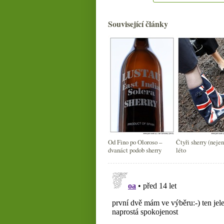
Související články
Od Fino po Oloroso –
Čtyři sherry (nejen
dvanáct podob sherry
léto