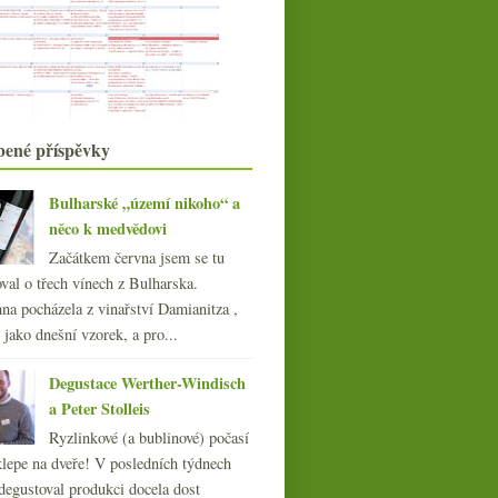
Zelený Sv. Patrik a první jarní
piknik
Reisten do budoucna s rudým
křížem?
Dva veltlíny nad přemýšlením o…
veltlínu
Chianti a steampunková vývrtka
bené příspěvky
Po stopách padělaných velkých vín s
Mr. Conti
Schoenenbourg vůni, chutí, obrazem
Bulharské „území nikoho“ a
i hmatem
něco k medvědovi
Výsledky ankety „U sherry
Začátkem června jsem se tu
preferuji…“
val o třech vínech z Bulharska.
Síň legální hanby
na pocházela z vinařství Damianitza ,
Jsou dny, kdy se nedaří…
ě jako dnešní vzorek, a pro...
Pinot trénink – Morava, Čechy,
Francie, Německo
Mladé ryzlinky z Mittelrheinu od
Degustace Werther-Windisch
Vinonauta
a Peter Stolleis
O oloroso sherry nad třemi vzorky
Ryzlinkové (a bublinové) počasí
Stobodovky, Kolby prodány a zloděj
klepe na dveře! V posledních týdnech
u Moëtu
degustoval produkci docela dost
Posezení s ryzlinky z Rheinhessen