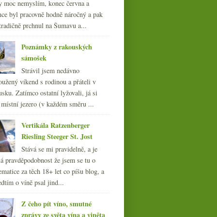
y moc nemyslím, konec června a
nce byl pracovně hodně náročný a pak
tradičně prchnul na Šumavu a...
Poznámky z rakouských
sámošek
Strávil jsem nedávno
oužený víkend s rodinou a přáteli v
sku. Zatímco ostatní lyžovali, já si
 místní jezero (v každém směru ...
Vertikála Ratzenberger
Riesling Steeger St. Jost
Stává se mi pravidelně, a je
á pravděpodobnost že jsem se tu o
ematice za těch 18+ let co píšu blog, a
dtím o víně psal jind...
Z čeho pít víno, smutné
zprávy ze světa vína a viněta