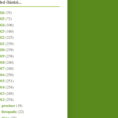
led článků...
026
(35)
025
(72)
024
(106)
023
(160)
022
(225)
021
(239)
020
(239)
019
(238)
018
(240)
017
(240)
016
(250)
015
(251)
014
(254)
013
(249)
012
(254)
prosince
(18)
►
listopadu
(22)
►
října
(23)
►