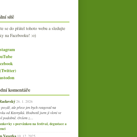
lní sítě
jte se do přátel tohoto webu a sledujte
ky na Facebooku! :o)
stagram
uTube
cebook
(Twitter)
stodon
ední komentáře
 Raclavský
26. 1. 2026
 pozdě, ale přece jen bych reagoval na
vku od Kasnyiků. Hodnotil jsem ji vloni ve
vě podobně. Ovšem z…
ankovky s pozvánkou na festival, degustace a
enci
am Vaverka
10. 12. 2025