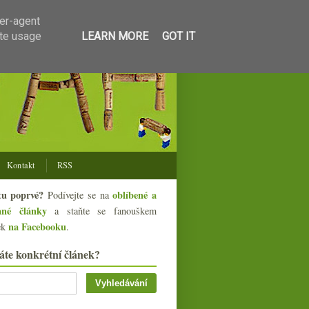
ser-agent
ate usage
LEARN MORE
GOT IT
Kontakt
RSS
tu poprvé?
oblíbené a
Podívejte se na
ané články
a staňte se fanouškem
na Facebooku
ek
.
áte konkrétní článek?