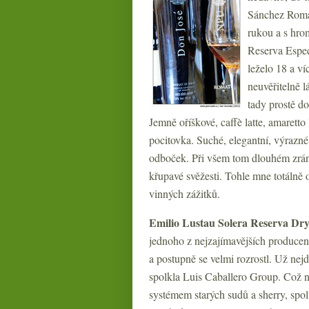
Sánchez Romat
rukou a s hrom
Reserva Especi
leželo 18 a v
neuvěřitelně l
tady prostě do
Jemně oříškové, caffè latte, amarett
pocitovka. Suché, elegantní, výrazné
odboček. Při všem tom dlouhém zrán
křupavé svěžesti. Tohle mne totálně
vinných zážitků.
Emilio Lustau Solera Reserva D
jednoho z nejzajímavějších producen
a postupně se velmi rozrostl. Už nejd
spolkla Luis Caballero Group. Což n
systémem starých sudů a sherry, spol