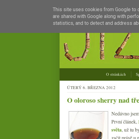
This site uses cookies from Google to de
are shared with Google along with perfo
statistics, and to detect and address ab
O stránkách
S
ÚTERÝ 6. BŘEZNA 2012
O oloroso sherry nad tř
Nedávno jsem t
První článek,
světa
, už tu b
začít právě u 