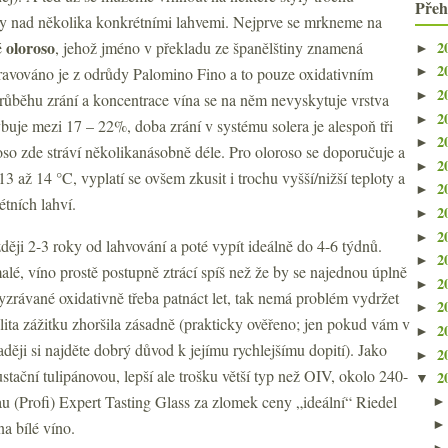
Přeh
ždy nad několika konkrétními lahvemi. Nejprve se mrkneme na
oloroso
2
é
, jehož jméno v překladu ze španělštiny znamená
►
2
ravováno je z odrůdy Palomino Fino a to pouze oxidativním
►
2
►
růběhu zrání a koncentrace vína se na něm nevyskytuje vrstva
2
►
uje mezi 17 – 22%, doba zrání v systému solera je alespoň tři
2
►
oso zde stráví několikanásobně déle. Pro oloroso se doporučuje a
2
►
13 až 14 °C, vyplatí se ovšem zkusit i trochu vyšší/nižší teploty a
2
►
étních lahví.
2
►
2
►
ději 2-3 roky od lahvování a poté vypít ideálně do 4-6 týdnů.
2
►
lé, víno prostě postupně ztrácí spíš než že by se najednou úplně
2
►
yzrávané oxidativně třeba patnáct let, tak nemá problém vydržet
2
►
alita zážitku zhoršila zásadně (prakticky ověřeno; jen pokud vám v
2
►
aději si najděte dobrý důvod k jejímu rychlejšímu dopití). Jako
2
►
stační tulipánovou, lepší ale trošku větší typ než OIV, okolo 240-
2
▼
u (Profi) Expert Tasting Glass za zlomek ceny „ideální“ Riedel
na bílé víno.