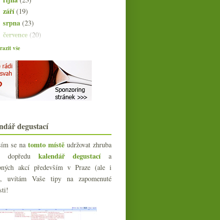
září
(19)
►
srpna
(23)
►
července
(20)
►
června
(21)
►
azit vše
května
(21)
►
dubna
(20)
►
března
(23)
▼
Bublavé Veltlínské zelené
Nad tiskovými zprávami a PR
články
Živé víno od Korábů z nové
ndář degustací
degustační galerie
Pinot Noir z Čech a Moravy 2007 –
tomto místě
sím se na
udržovat zhruba
část I.
kalendář degustací
íc dopředu
a
Výsledky ankety „Alkohol ve víně…“
bných akcí především v Praze (ale i
Franz Strohmeier bílý, růžový,
e), uvítám Vaše tipy na zapomenuté
žlutý, oranžový…
sti!
Tannat, Vavřinec a Cabernet &
Merlot směska
Krátká fotozpráva z Burgundska