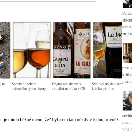
Patla
sklen
temati
zaslou
prosa
kritik
jméno
) na
Snoubení během
Degustace sherry &
Světový (tý)den sherry &
světového týdne sherry
aktuální nabídka v ČR
kde koupit fino
covid
mám r
vína h