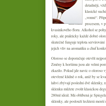
detailněji, v
klasické such
„vonné“. Přip
procesem, v p
kvasinkového floru. Alkohol se pohyb
roky, ale prakticky každé dobré olor
skutečně funguje teplota servírování 
jejich vliv na aromatiku a chuť konkr
Oloroso se doporučuje otevřít nejpoz
Změny k horšímu jsou ale velmi poma
zkazilo. Pokud jde navíc o oloroso v
otevřené klidně o rok, aniž by se kv
lahvi zbývají poslední dvě sklenky, r
sklenku můžete zvolit klasickou degu
280ml ideál. Má oblíbená je Spiegela
sklenky, ale poslouží leckterá menší 