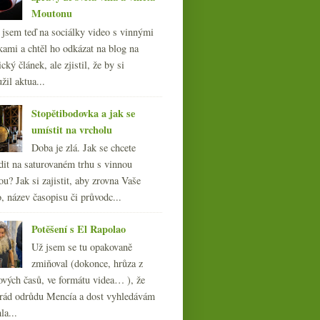
Moutonu
l jsem teď na sociálky video s vinnými
kami a chtěl ho odkázat na blog na
cký článek, ale zjistil, že by si
žil aktua...
Stopětibodovka a jak se
umístit na vrcholu
Doba je zlá. Jak se chcete
dit na saturovaném trhu s vinnou
ou? Jak si zajistit, aby zrovna Vaše
, název časopisu či průvodc...
Sherry aneb rychlý úvod k
jedněm z
nejzajímavějších vín
Potěšení s El Rapolao
světa
Už jsem se tu opakovaně
zmiňoval (dokonce, hrůza z
ových časů, ve formátu videa… ), že
ád odrůdu Mencía a dost vyhledávám
la...