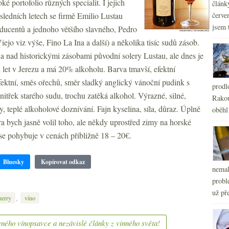
ké portofolio různých specialit. I jejich
článk
osledních letech se firmě Emilio Lustau
červe
jsem 
oducentů a jednoho většího slavného, Pedro
ejo viz výše, Fino La Ina a další) a několika tisíc sudů zásob.
 nad historickými zásobami původní solery Lustau, ale dnes je
let v Jerezu a má 20% alkoholu. Barva tmavší, efektní
ektní, směs ořechů, směr sladký anglický vánoční pudink s
prodl
vnitřek starého sudu, trochu zatěká alkohol. Výrazné, silné,
Rakou
, teplé alkoholové doznívání. Fajn kyselina, síla, důraz. Úplně
oběhl
ra bych jasně volil toho, ale někdy uprostřed zimy na horské
se pohybuje v cenách přibližně 18 – 20€.
Bluesky
Kopírovat odkaz
nemal
probl
už pře
,
herry
víno
ného vínopsavce a nezávislé články z vinného světa!