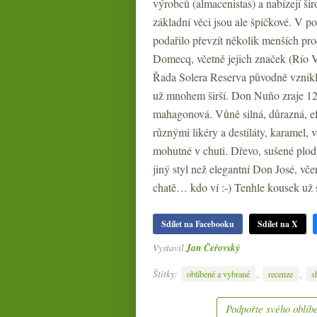
výrobců (almacenistas) a nabízejí širo
základní věci jsou ale špičkové. V p
podařilo převzít několik menších pr
Domecq, včetně jejich značek (Río Vi
Řada Solera Reserva původně vznikla
už mnohem širší. Don Nuño zraje 12 
mahagonová. Vůně silná, důrazná, ef
různými likéry a destiláty, karamel, 
mohutné v chuti. Dřevo, sušené plody
jiný styl než elegantní Don José, vče
chatě… kdo ví :-) Tenhle kousek už 
Sdílet na Facebooku
Sdílet na X
Vystavil
Jan Čeřovský
Štítky:
,
,
oblíbené a vybrané
recenze
s
Podpořte svého oblíbe