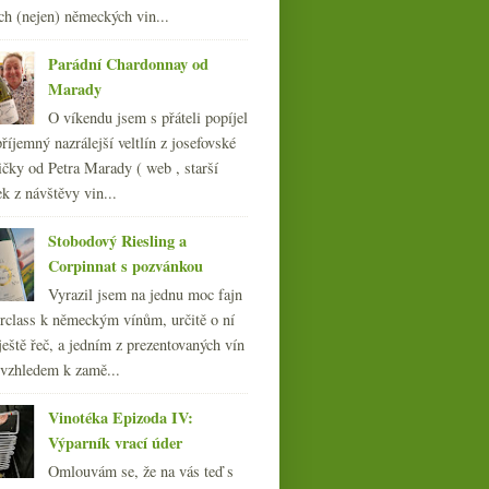
ch (nejen) německých vin...
„Jak rozdýchat cirhózu“ aneb
hledání na blogu
Parádní Chardonnay od
února
(21)
►
Marady
ledna
(23)
►
O víkendu jsem s přáteli popíjel
011
(252)
říjemný nazrálejší veltlín z josefovské
010
(249)
čky od Petra Marady ( web , starší
009
(249)
ek z návštěvy vin...
008
(270)
007
(108)
Stobodový Riesling a
Corpinnat s pozvánkou
Vyrazil jsem na jednu moc fajn
rclass k německým vínům, určitě o ní
ještě řeč, a jedním z prezentovaných vín
 vzhledem k zamě...
Vinotéka Epizoda IV:
Výparník vrací úder
Omlouvám se, že na vás teď s