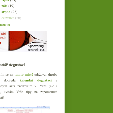
září
(19)
►
srpna
(23)
►
července
(20)
►
června
(21)
►
azit vše
května
(21)
►
dubna
(20)
►
března
(23)
▼
Bublavé Veltlínské zelené
Nad tiskovými zprávami a PR
články
Živé víno od Korábů z nové
ndář degustací
degustační galerie
Pinot Noir z Čech a Moravy 2007 –
tomto místě
sím se na
udržovat zhruba
část I.
kalendář degustací
íc dopředu
a
Výsledky ankety „Alkohol ve víně…“
bných akcí především v Praze (ale i
Franz Strohmeier bílý, růžový,
e), uvítám Vaše tipy na zapomenuté
žlutý, oranžový…
sti!
Tannat, Vavřinec a Cabernet &
Merlot směska
Krátká fotozpráva z Burgundska