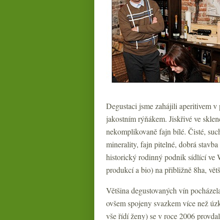
Degustaci jsme zahájili aperitivem 
jakostním rýňákem. Jiskřivé ve sklenc
nekomplikovaně fajn bílé. Čisté, suc
minerality, fajn pitelné, dobrá stavb
historický rodinný podnik sídlící ve
produkcí a bio) na přibližně 8ha, větš
Většina degustovaných vín pocházela
ovšem spojeny svazkem více než úzký
vše řídí ženy) se v roce 2006 provda