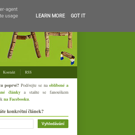
ser-agent
ate usage
LEARN MORE
GOT IT
Kontakt
RSS
tu poprvé?
oblíbené a
Podívejte se na
ané články
a staňte se fanouškem
na Facebooku
ek
.
áte konkrétní článek?