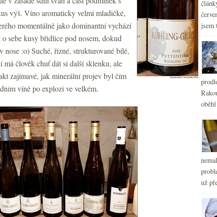
le v zásadě sdílí svah a část podmínek s
článk
kus výš. Víno aromaticky velmi mladičké,
červe
terého momentálně jako dominantní vychází
jsem 
it o sebe kusy břidlice pod nosem, dokud
 nose :o) Suché, řízné, strukturované bílé,
í má člověk chuť dát si další sklenku, ale
akt zajímavé, jak minerální projev byl čím
prodl
adním víně po explozi ve velkém.
Rakou
oběhl
nemal
probl
už pře