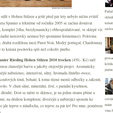
Patla
) sídlí v Hohen-Sülzen a ještě před pár lety nebylo ničím zvlášť
sklen
era Spanier a řekněme od ročníku 2005 se začíná dostávat
temati
zaslou
e, komplet 24ha, bio(dynamicky) obhospodařované, ve sklepě viz
ákladní nerezovky nemusí být spontánní fermentace). Polovina
y, druhá rozdělena mezi Pinot Noir, Modrý portugal, Chardonnay
je to krásná pocitovka spíš než cokoliv jiného.
prosa
anier Riesling Hohen Sülzen 2010 trocken
(450,- Kč)
měl
kritik
nou zlatavější barvu a jakoby olejovější projev. Aromaticky
jméno
ější nabušenec, intenzivní, silný, hromada žlutého ovoce,
 kouřových tónů, bohaté, k tomu různé menší odbočky a zákoutí,
vilo. V chuti silné, minerální, živé, s parádní kyselinou,
 dlouhé. Dost se mění ve sklence, je na jednu stranu přímé a
pné, na druhou komplexní, divočejší a nabízející spoustu ke
covid
mám r
o jde teprve o mlaďocha, co teprve za pár let! Pro mne, poměrem
vína h
e.