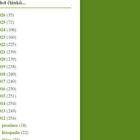
led článků...
026
(35)
025
(72)
024
(106)
023
(160)
022
(225)
021
(239)
020
(239)
019
(238)
018
(240)
017
(240)
016
(250)
015
(251)
014
(254)
013
(249)
012
(254)
prosince
(18)
►
listopadu
(22)
►
října
(23)
►