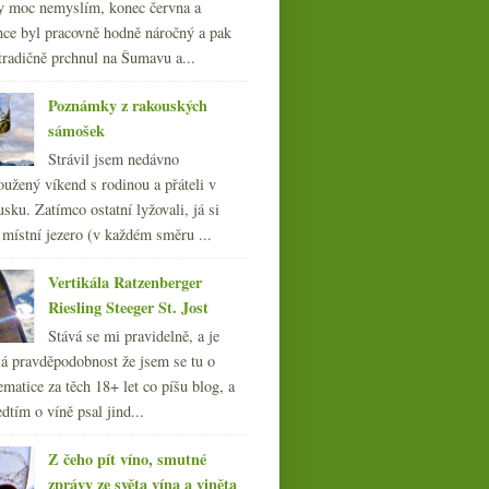
y moc nemyslím, konec června a
nce byl pracovně hodně náročný a pak
tradičně prchnul na Šumavu a...
Poznámky z rakouských
sámošek
Strávil jsem nedávno
oužený víkend s rodinou a přáteli v
sku. Zatímco ostatní lyžovali, já si
 místní jezero (v každém směru ...
Vertikála Ratzenberger
Riesling Steeger St. Jost
Stává se mi pravidelně, a je
á pravděpodobnost že jsem se tu o
ematice za těch 18+ let co píšu blog, a
dtím o víně psal jind...
Z čeho pít víno, smutné
zprávy ze světa vína a viněta