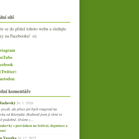
lní sítě
jte se do přátel tohoto webu a sledujte
ky na Facebooku! :o)
stagram
uTube
cebook
(Twitter)
stodon
ední komentáře
 Raclavský
26. 1. 2026
 pozdě, ale přece jen bych reagoval na
vku od Kasnyiků. Hodnotil jsem ji vloni ve
vě podobně. Ovšem z…
ankovky s pozvánkou na festival, degustace a
enci
am Vaverka
10. 12. 2025