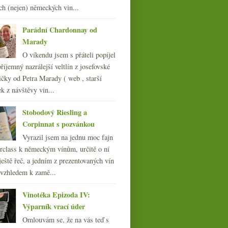
ch (nejen) německých vin...
„Jak rozdýchat cirhózu“ aneb
hledání na blogu
Parádní Chardonnay od
února
(21)
►
Marady
ledna
(23)
►
O víkendu jsem s přáteli popíjel
011
(252)
říjemný nazrálejší veltlín z josefovské
010
(249)
čky od Petra Marady ( web , starší
009
(249)
ek z návštěvy vin...
008
(270)
007
(108)
Stobodový Riesling a
Corpinnat s pozvánkou
Vyrazil jsem na jednu moc fajn
rclass k německým vínům, určitě o ní
ještě řeč, a jedním z prezentovaných vín
 vzhledem k zamě...
Vinotéka Epizoda IV:
Výparník vrací úder
Omlouvám se, že na vás teď s