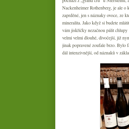
pochází z „grand cru“ u Niersteinu, a
Nackenheimer Rothenberg, je ale o 
zaprděné, jen s náznaky ovoce, ze k
mineralita. Jako když si budete mlát
vám jiskřičky nezačnou pálit chlupy v
velmi velmi dlouhé, divočejší, již nyn
jinak popravené zoufale brzo. Bylo f
dál intenzivnější, od náznaků v zákl