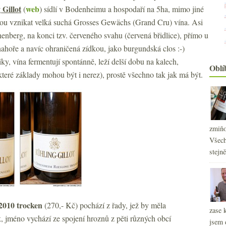
 Gillot
web
(
)
sídlí v Bodenheimu a hospodaří na 5ha, mimo jiné
ohou vznikat velká suchá Grosses Gewächs (Grand Cru) vína. Asi
enberg, na konci tzv. červeného svahu (červená břidlice), přímo u
ě nahoře a navíc ohraničená zídkou, jako burgundská clos :-)
ky, vína fermentují spontánně, leží delší dobu na kalech,
Oblí
které základy mohou být i nerez), prostě všechno tak jak má být.
zmiňo
Všech
stejn
 2010 trocken
(270,- Kč)
pochází z řady, jež by měla
zase 
, jméno vychází ze spojení hroznů z pěti různých obcí
jsem 