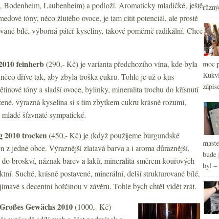
 Bodenheim, Laubenheim) a podloží. Aromaticky mladičké, ještě
různý
dové tóny, něco žlutého ovoce, je tam cítit potenciál, ale prostě
rované bílé, výborná páteř kyseliny, takové poměrně radikální. Chce
2
►
 2010 feinherb
(290,- Kč)
je varianta předchozího vína, kde byla
moc p
2
►
Kukvi
 něco dříve tak, aby zbyla troška cukru. Tohle je už o kus
2
►
zápis
tinové tóny a sladší ovoce, bylinky, mineralita trochu do křísnutí
2
►
né, výrazná kyselina si s tím zbytkem cukru krásně rozumí,
2
►
, mladé šťavnaté sympatické.
g 2010 trocken
(450,- Kč) je (když použijeme burgundské
maste
n z jedné obce. Výraznější zlatavá barva a i aroma důraznější,
bude 
e do broskví, náznak barev a laků, mineralita směrem kouřových
byl –
fektní. Suché, krásně postavené, minerální, delší strukturované bílé,
jímavé s decentní hořčinou v závěru. Tohle bych chtěl vidět zrát.
ng Großes Gewächs 2010
(1000,- Kč)