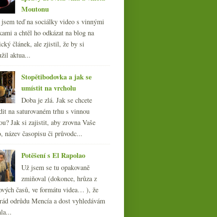
Moutonu
l jsem teď na sociálky video s vinnými
kami a chtěl ho odkázat na blog na
cký článek, ale zjistil, že by si
žil aktua...
Stopětibodovka a jak se
umístit na vrcholu
Doba je zlá. Jak se chcete
dit na saturovaném trhu s vinnou
ou? Jak si zajistit, aby zrovna Vaše
, název časopisu či průvodc...
Potěšení s El Rapolao
Už jsem se tu opakovaně
zmiňoval (dokonce, hrůza z
ových časů, ve formátu videa… ), že
ád odrůdu Mencía a dost vyhledávám
la...