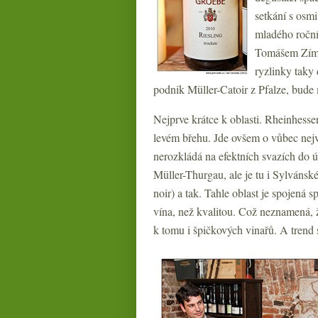
setkání s osm
mladého ročn
Tomášem Zímo
ryzlinky taky 
podnik Müller-Catoir z Pfalze, bude 
Nejprve krátce k oblasti. Rheinhesse
levém břehu. Jde ovšem o vůbec nejv
nerozkládá na efektních svazích do ú
Müller-Thurgau, ale je tu i Sylvánsk
noir) a tak. Tahle oblast je spojená
vína, než kvalitou. Což neznamená, že
k tomu i špičkových vinařů. A trend 