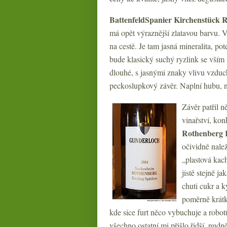
BattenfeldSpanier Kirchenstück 
má opět výraznější zlatavou barvu. V
na cestě. Je tam jasná mineralita, po
bude klasický suchý ryzlink se vším 
dlouhé, s jasnými znaky vlivu vzduc
peckoslupkový závěr. Naplní hubu, n
Závěr patřil n
vinařství, ko
Rothenberg R
očividně nale
„plastová kac
jistě stejně j
chuti cukr a k
poměrně krátk
kde sice furt něco vybuchuje a robotů
všechno ostatní mi přišlo řidší, nud