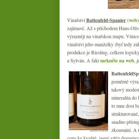
Battenfeld-Spanier
web
Vinařství
(
zajímavé. Až s příchodem Hans-Oliv
výrazněji na vinařskou mapu. Vinic
vinařství jeho manželky (byť tedy z
produkce je Riesling, celkem logick
mrkněte na web
a Sylván. A fakt
, 
BattenfeldSp
poměrně výraz
takový modern
mineralita do
to mne dost ba
strukturované,
snadno přístu
zkoumání. A t
ceny ke kvalitě, jasný vítěz degustac