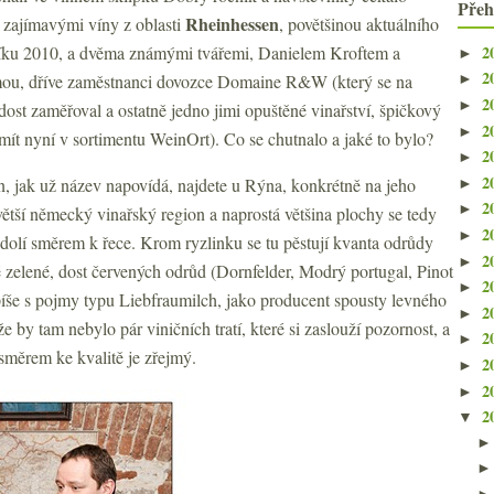
Přeh
Rheinhessen
i zajímavými víny z oblasti
, povětšinou aktuálního
2
íku 2010,
a dvěma známými tvářemi,
Danielem Kroftem a
►
2
u, dříve zaměstnanci dovozce Domaine R&W (který se na
►
2
►
dost zaměřoval a ostatně jedno jimi opuštěné vinařství, špičkový
2
►
mít nyní v sortimentu WeinOrt). Co se chutnalo a jaké to bylo?
2
►
2
n, jak už název napovídá, najdete u Rýna, konkrétně na jeho
►
2
►
ětší německý vinařský region a naprostá většina plochy se tedy
2
►
dolí směrem k řece. Krom ryzlinku se tu pěstují kvanta odrůdy
2
►
é zelené, dost červených odrůd (Dornfelder, Modrý portugal, Pinot
2
►
 spíše s pojmy typu Liebfraumilch, jako producent spousty levného
2
►
 by tam nebylo pár viničních tratí, které si zaslouží pozornost, a
2
►
směrem ke kvalitě je zřejmý.
2
►
2
►
2
▼