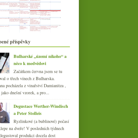
Zelený Sv. Patrik a první jarní
piknik
Reisten do budoucna s rudým
křížem?
Dva veltlíny nad přemýšlením o…
veltlínu
Chianti a steampunková vývrtka
bené příspěvky
Po stopách padělaných velkých vín s
Mr. Conti
Schoenenbourg vůni, chutí, obrazem
Bulharské „území nikoho“ a
i hmatem
něco k medvědovi
Výsledky ankety „U sherry
Začátkem června jsem se tu
preferuji…“
val o třech vínech z Bulharska.
Síň legální hanby
na pocházela z vinařství Damianitza ,
Jsou dny, kdy se nedaří…
ě jako dnešní vzorek, a pro...
Pinot trénink – Morava, Čechy,
Francie, Německo
Mladé ryzlinky z Mittelrheinu od
Degustace Werther-Windisch
Vinonauta
a Peter Stolleis
O oloroso sherry nad třemi vzorky
Ryzlinkové (a bublinové) počasí
Stobodovky, Kolby prodány a zloděj
klepe na dveře! V posledních týdnech
u Moëtu
degustoval produkci docela dost
Posezení s ryzlinky z Rheinhessen