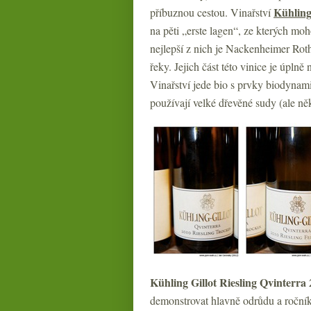
Kühling
příbuznou cestou. Vinařství
na pěti „erste lagen“, ze kterých m
nejlepší z nich je Nackenheimer Roth
řeky. Jejich část této vinice je úpln
Vinařství jede bio s prvky biodynami
používají velké dřevěné sudy (ale ně
Kühling Gillot Riesling Qvinterra
demonstrovat hlavně odrůdu a ročník