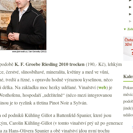
▼ Zobr
K. F. Groebe Riesling 2010 trocken
v podobě
(190,- Kč), lehkým
e, čerstvé, slinosbíhavé, mineralita, květiny a med ve vůni,
Kale
hé, tvrdší a řízné, s opravdu hodně výraznou kyselinou, něco
web
a i délka. Na základku moc hezky udělané. Vinařství (
) je
Poku
měs
 Westhofenu, hospodaří „udržitelně“ (něco mezi integrovanou
podo
inou je to ryzlink a třetina Pinot Noir a Sylván.
jind
 od podniků Kühling Gillot a Battenfeld-Spanier, které jsou
událo
m, Carolin Kühling-Gillot (v tomto vinařství prý už po generace
la za Hans-Olivera Spanier a obě vinařství jdou nyní trochu