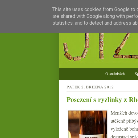
This site uses cookies from Google to de
are shared with Google along with perfo
statistics, and to detect and address ab
O stránkách
S
PÁTEK 2. BŘEZNA 2012
Posezení s ryzlinky z R
Menších dovoz
utěšeně přibý
vyloženě bohu
degustaci spá