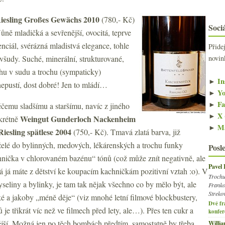
Riesling Großes Gewächs 2010
(780,- Kč)
Sociá
ůně mladičká a sevřenější, ovocitá, teprve
tenciál, svérázná mladistvá elegance, tohle
Přide
novin
všudy. Suché, minerální, strukturované,
hu v sudu a trochu (sympaticky)
►
In
epustí, dost dobré! Jen to mládí…
►
Yo
►
Fa
ěčemu sladšímu a staršímu, navíc z jiného
►
X 
Weingut Gunderloch Nackenheim
nkrétně
►
Ma
iesling spätlese 2004
(750,- Kč). Tmavá zlatá barva, již
želé do bylinných, medových, lékárenských a trochu funky
Posl
hnička v chlorovaném bazénu“ tónů (což může znít negativně, ale
Pavel
aká já máte z dětství ke koupacím kachničkám pozitivní vztah :o). V
Trochu
yseliny a bylinky, je tam tak nějak všechno co by mělo být, ale
Franko
Streko
é a jakoby „méně děje“ (viz mnohé letní filmové blockbustery,
Dvě fr
 je třikrát víc než ve filmech před lety, ale…). Přes ten cukr a
konfer
nější. Možná jen po těch bombách předtím, samostatně by třeba
Willi