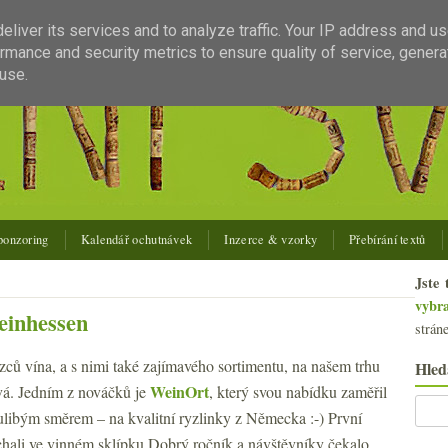
liver its services and to analyze traffic. Your IP address and u
rmance and security metrics to ensure quality of service, gener
use.
ponzoring
Kalendář ochutnávek
Inzerce & vzorky
Přebírání textů
Jste 
vybr
heinhessen
strán
ců vína, a s nimi také zajímavého sortimentu, na našem trhu
Hled
WeinOrt
vá. Jedním z nováčků je
, který svou nabídku zaměřil
libým směrem – na kvalitní ryzlinky z Německa :-) První
chali ve vinném sklípku Dobrý ročník a návštěvníky čekalo