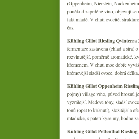
(Oppenheim, Nierstein, Nackenheim,
poněkud zaprděné víno, objevují se me
fakt mladé. V chuti ovocité, struktu
čas.
Kühling Gillot Riesling Qvinterra
fermentace zastavena (chlad a síra) o
rozvinutější, poměrně aromatické, kvě
křemenem. V chuti moc dobře vyváže
krémovější sladší ovoce, dobrá délka
Kühling Gillot Oppenheim Rieslin
pojmy) village víno, původ hroznů je
vyzrálejší. Medové tóny, sladší ovoc
tónů (opět to křísnutí), složitější a e
mladičké, s páteří kyseliny, hodně za
Kühling Gillot Pettenthal Riesli