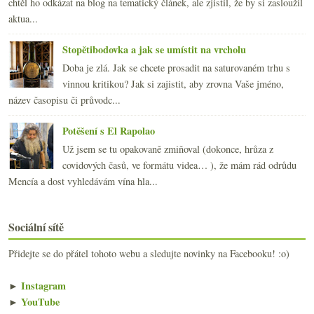
chtěl ho odkázat na blog na tematický článek, ale zjistil, že by si zasloužil
aktua...
Stopětibodovka a jak se umístit na vrcholu
Doba je zlá. Jak se chcete prosadit na saturovaném trhu s
vinnou kritikou? Jak si zajistit, aby zrovna Vaše jméno,
název časopisu či průvodc...
Potěšení s El Rapolao
Už jsem se tu opakovaně zmiňoval (dokonce, hrůza z
covidových časů, ve formátu videa… ), že mám rád odrůdu
Mencía a dost vyhledávám vína hla...
Sociální sítě
Přidejte se do přátel tohoto webu a sledujte novinky na Facebooku! :o)
►
Instagram
►
YouTube