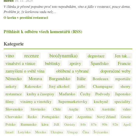
merlot
10. 11. 2025
V článku je přesně popsáno proč toto nepodnikám, víno a jídlo v restaraci, pouze doma.
Problém je, že korkovou vadu nelz…
O korku v prestižní restauraci
Přihlásit k odběru všech komentářů (RSS)
Kategorie
víno
recenze
bio(dynamika)
degustace
Jen tak...
vinařství a vinice
bublinky
zprávy
Španělsko
Francie
zamyšlení o světě vína
oblíbené a vybrané
doporučené weby
Německo
Morava
Burgundsko
Itálie
Bordeaux
reportáže
ankety
Rakousko
Jiný alkohol
jídlo
Champagne
sherry
restaurace
knihy a časopisy
Maďarsko
Čechy
Podvody
Japonsko
filmy
vinárny a vinotéky
Supermarketovky
kuchyně
speciality
Slovensko
Slovinsko
Chile
Anglie
USA
Austrálie
video
Chorvatsko
Řecko
Portugalsko
Kypr
Argentina
Nový Zéland
Gruzie
Polsko
Rumunsko
káva
JAR
Odrůdy
84b
87b
90b
92b
Apríl
Izrael
Lotyšsko
Mexiko
Ukrajina
Urugay
Čína
Švýcarsko