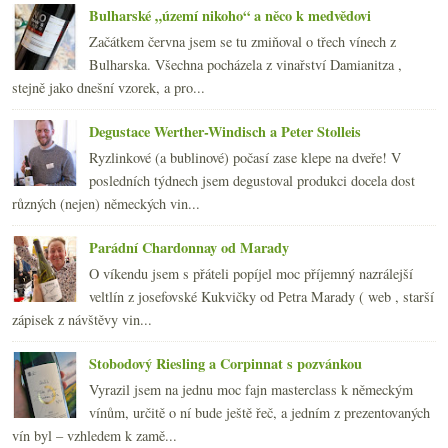
Bulharské „území nikoho“ a něco k medvědovi
2010
(249)
►
Začátkem června jsem se tu zmiňoval o třech vínech z
2009
(249)
►
Bulharska. Všechna pocházela z vinařství Damianitza ,
2008
(270)
►
stejně jako dnešní vzorek, a pro...
2007
(108)
►
Degustace Werther-Windisch a Peter Stolleis
Ryzlinkové (a bublinové) počasí zase klepe na dveře! V
posledních týdnech jsem degustoval produkci docela dost
různých (nejen) německých vin...
Parádní Chardonnay od Marady
O víkendu jsem s přáteli popíjel moc příjemný nazrálejší
veltlín z josefovské Kukvičky od Petra Marady ( web , starší
zápisek z návštěvy vin...
Stobodový Riesling a Corpinnat s pozvánkou
Vyrazil jsem na jednu moc fajn masterclass k německým
vínům, určitě o ní bude ještě řeč, a jedním z prezentovaných
vín byl – vzhledem k zamě...