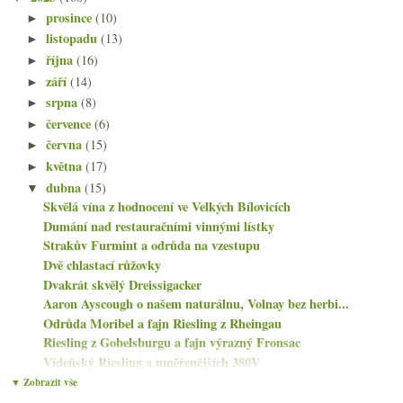
prosince
(10)
►
listopadu
(13)
►
října
(16)
►
září
(14)
►
srpna
(8)
►
července
(6)
►
června
(15)
►
května
(17)
►
dubna
(15)
▼
Skvělá vína z hodnocení ve Velkých Bílovicích
Dumání nad restauračními vinnými lístky
Strakův Furmint a odrůda na vzestupu
Dvě chlastací růžovky
Dvakrát skvělý Dreissigacker
Aaron Ayscough o našem naturálnu, Volnay bez herbi...
Odrůda Moribel a fajn Riesling z Rheingau
Riesling z Gobelsburgu a fajn výrazný Fronsac
Vídeňský Riesling a uměřenějších 380V
Fajn maďarský Cabernet a k naštvání Vavřinec
▼ Zobrazit vše
Nejen červené Carnuntum s Weingut Glatzer