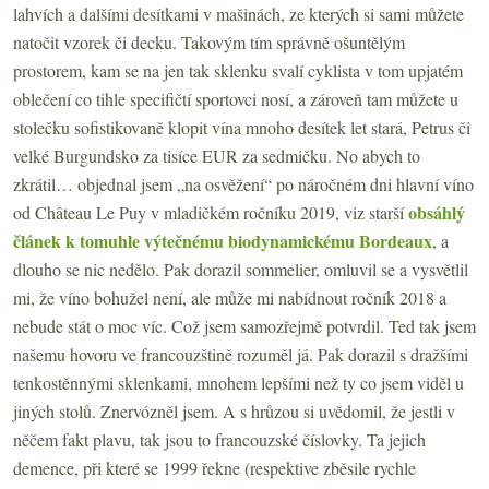
lahvích a dalšími desítkami v mašinách, ze kterých si sami můžete
natočit vzorek či decku. Takovým tím správně ošuntělým
prostorem, kam se na jen tak sklenku svalí cyklista v tom upjatém
oblečení co tihle specifičtí sportovci nosí, a zároveň tam můžete u
stolečku sofistikovaně klopit vína mnoho desítek let stará, Petrus či
velké Burgundsko za tisíce EUR za sedmičku. No abych to
zkrátil… objednal jsem „na osvěžení“ po náročném dni hlavní víno
obsáhlý
od Château Le Puy v mladičkém ročníku 2019, viz starší
článek k tomuhle výtečnému biodynamickému Bordeaux
, a
dlouho se nic nedělo. Pak dorazil sommelier, omluvil se a vysvětlil
mi, že víno bohužel není, ale může mi nabídnout ročník 2018 a
nebude stát o moc víc. Což jsem samozřejmě potvrdil. Ted tak jsem
našemu hovoru ve francouzštině rozuměl já. Pak dorazil s dražšími
tenkostěnnými sklenkami, mnohem lepšími než ty co jsem viděl u
jiných stolů. Znervózněl jsem. A s hrůzou si uvědomil, že jestli v
něčem fakt plavu, tak jsou to francouzské číslovky. Ta jejich
demence, při které se 1999 řekne (respektive zběsile rychle