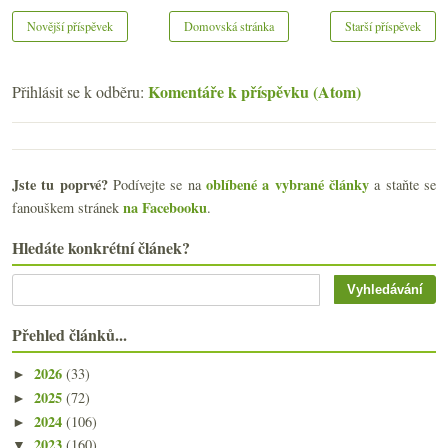
Novější příspěvek
Domovská stránka
Starší příspěvek
Komentáře k příspěvku (Atom)
Přihlásit se k odběru:
Jste tu poprvé?
oblíbené a vybrané články
Podívejte se na
a staňte se
na Facebooku
fanouškem stránek
.
Hledáte konkrétní článek?
Přehled článků...
2026
(33)
►
2025
(72)
►
2024
(106)
►
2023
(160)
▼