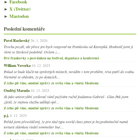
►
Facebook
►
X (Twitter)
►
Mastodon
Poslední komentáře
Pavel Raclavský
26. 1. 2026
Trochu pozdě, ale přece jen bych reagoval na Frankovku od Kasnyiků. Hodnotil jsem ji
vloni ve Strekově podobně. Ovšem z…
Dvě frankovky s pozvánkou na festival, degustace a konferenci
William Vaverka
10. 12. 2025
Pokud se bude klučit na správných místech, nevidím v tom problém, réva patří do svahu.
Nicméně se obávám, že po dotacích…
Z čeho pít víno, smutné zprávy ze světa vína a viněta Moutonu
Ondřej Marada
10. 12. 2025
Já jako univerzální zesilovač vůně pužívám ručně foukanou Gabriel - Glas.Pak jsem
zjistil, že stejnou službu udělají opě…
Z čeho pít víno, smutné zprávy ze světa vína a viněta Moutonu
p.j.
4. 12. 2025
Pořád jsem přesvědčený, že pro titul typu world class pinot je bezpodmínečně nutná
tortura sklenkou riedel sommelier bur…
Z čeho pít víno, smutné zprávy ze světa vína a viněta Moutonu