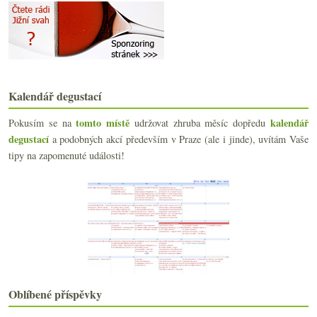
A když nemáte Chardonnay, dejte tam rebarboru
Navždy poslední ročník Château Pontac Lynch
Z deníčku nad Château Le Puy 2009
4 Kilos aneb co vše může znamenat 97 bodů
března
(14)
►
Kalendář degustací
února
(13)
►
ledna
(19)
►
tomto místě
kalendář
Pokusím se na
udržovat zhruba měsíc dopředu
2022
(225)
►
degustací
a podobných akcí především v Praze (ale i jinde), uvítám Vaše
2021
(239)
►
tipy na zapomenuté události!
2020
(239)
►
2019
(238)
►
2018
(240)
►
2017
(240)
►
2016
(250)
►
2015
(251)
►
2014
(254)
►
2013
(249)
►
Oblíbené příspěvky
2012
(254)
►
2011
(252)
►