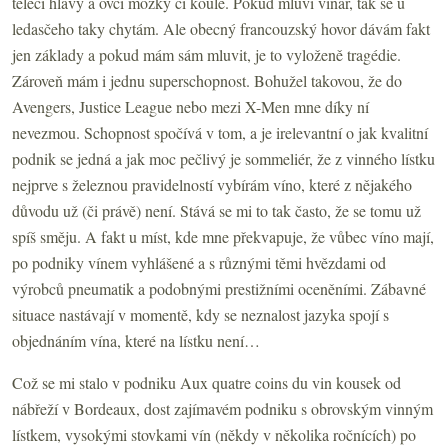
telecí hlavy a ovčí mozky či koule. Pokud mluví vinař, tak se u
ledasčeho taky chytám. Ale obecný francouzský hovor dávám fakt
jen základy a pokud mám sám mluvit, je to vyloženě tragédie.
Zároveň mám i jednu superschopnost. Bohužel takovou, že do
Avengers, Justice League nebo mezi X-Men mne díky ní
nevezmou. Schopnost spočívá v tom, a je irelevantní o jak kvalitní
podnik se jedná a jak moc pečlivý je sommeliér, že z vinného lístku
nejprve s železnou pravidelností vybírám víno, které z nějakého
důvodu už (či právě) není. Stává se mi to tak často, že se tomu už
spíš směju. A fakt u míst, kde mne překvapuje, že vůbec víno mají,
po podniky vínem vyhlášené a s různými těmi hvězdami od
výrobců pneumatik a podobnými prestižními oceněními. Zábavné
situace nastávají v momentě, kdy se neznalost jazyka spojí s
objednáním vína, které na lístku není…
Což se mi stalo v podniku Aux quatre coins du vin kousek od
nábřeží v Bordeaux, dost zajímavém podniku s obrovským vinným
lístkem, vysokými stovkami vín (někdy v několika ročnících) po