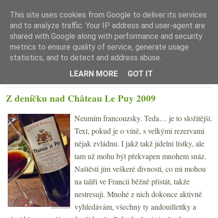
This site uses cookies from Google to deliver its services
and to analyze traffic. Your IP address and user-agent are
shared with Google along with performance and security
metrics to ensure quality of service, generate usage
statistics, and to detect and address abuse.
☰ Menu
LEARN MORE
GOT IT
ÚTERÝ 4. DUBNA 2023
Z deníčku nad Château Le Puy 2009
Neumím francouzsky. Teda… je to složitější.
Text, pokud je o víně, s velkými rezervami
nějak zvládnu. I jakž takž jídelní lístky, ale
tam už mohu být překvapen mnohem snáz.
Naštěstí jím veškeré divnosti, co mi mohou
na talíři ve Francii běžně přistát, takže
nestresuji. Mnohé z nich dokonce aktivně
vyhledávám, všechny ty andouillettky a