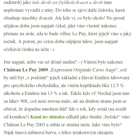
zadrmolí) jako
tisíc devět set čtyřikrát dvacet a devět
mne
nepřestane vyvádět z míry. Do toho se zjeví další číslovka, která
obsahuje násobky dvaceti. Ale kdo ví, co bylo okolo! No prostě
nějakou dobu jsem napjatě čekal, jaké víno vlastně nakonec
přistane na stole, zda to bude vůbec Le Puy, které jejich víno a jaký
ročník. A potom, po celou dobu odpíjení lahve, jsem napjatě
očekával částku na účtu :-)
Jste napjatí, nebo vás už děsně nudím? :-) Vínem bylo nakonec
Château Le Puy 2009
„Expression Originale Caves Augé“, což
by měl být „v podstatě“ jejich základní a hlavní Emilien lahvovaný
pro specifického obchodníka, ale viněta kupříkladu říká 12.5 %
alkoholu a Emilien má 13 % a tak. Takže kdo ví! Nechal jsem tam
za láhev 90€, což není zrovna málo, ale na druhou stranu jsem se
obával, že dopadnu mnohem hůř! Jde o rok, kdy seriál (na rozdíl
Kami no shizuku
od komiksu!)
odhalil jako finální „božské“ víno
Château Le Puy 2003 a strhla se strašná mela. Jaké víno bylo?
Nijak tmavá rubínová barva, s lehce terakotovým okrajem.