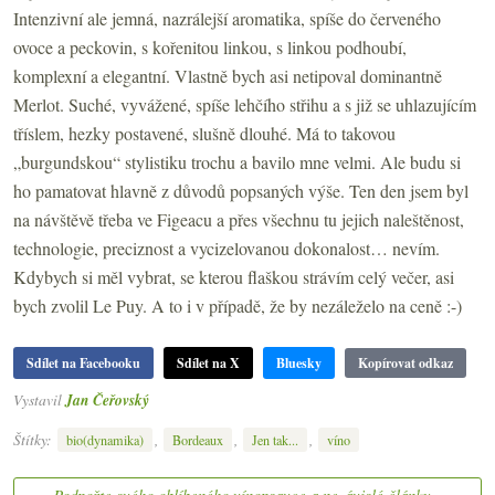
Intenzivní ale jemná, nazrálejší aromatika, spíše do červeného
ovoce a peckovin, s kořenitou linkou, s linkou podhoubí,
komplexní a elegantní. Vlastně bych asi netipoval dominantně
Merlot. Suché, vyvážené, spíše lehčího střihu a s již se uhlazujícím
tříslem, hezky postavené, slušně dlouhé. Má to takovou
„burgundskou“ stylistiku trochu a bavilo mne velmi. Ale budu si
ho pamatovat hlavně z důvodů popsaných výše. Ten den jsem byl
na návštěvě třeba ve Figeacu a přes všechnu tu jejich naleštěnost,
technologie, preciznost a vycizelovanou dokonalost… nevím.
Kdybych si měl vybrat, se kterou flaškou strávím celý večer, asi
bych zvolil Le Puy. A to i v případě, že by nezáleželo na ceně :-)
Sdílet na Facebooku
Sdílet na X
Bluesky
Kopírovat odkaz
Vystavil
Jan Čeřovský
Štítky:
,
,
,
bio(dynamika)
Bordeaux
Jen tak...
víno
Podpořte svého oblíbeného vínopsavce a nezávislé články z