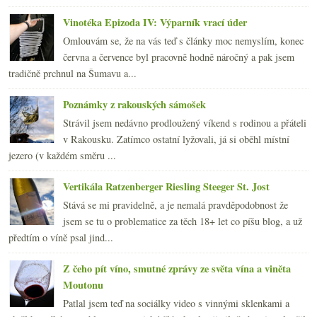
Vinotéka Epizoda IV: Výparník vrací úder
Omlouvám se, že na vás teď s články moc nemyslím, konec
června a července byl pracovně hodně náročný a pak jsem
tradičně prchnul na Šumavu a...
Poznámky z rakouských sámošek
Strávil jsem nedávno prodloužený víkend s rodinou a přáteli
v Rakousku. Zatímco ostatní lyžovali, já si oběhl místní
jezero (v každém směru ...
Vertikála Ratzenberger Riesling Steeger St. Jost
Stává se mi pravidelně, a je nemalá pravděpodobnost že
jsem se tu o problematice za těch 18+ let co píšu blog, a už
předtím o víně psal jind...
Z čeho pít víno, smutné zprávy ze světa vína a viněta
Moutonu
Patlal jsem teď na sociálky video s vinnými sklenkami a