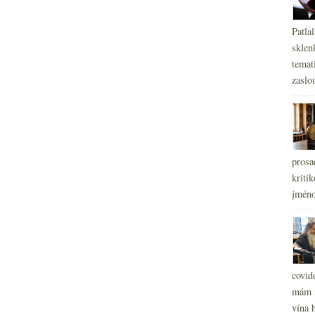
Patla
sklen
temati
zaslou
prosa
kritik
jméno
covid
mám r
vína h