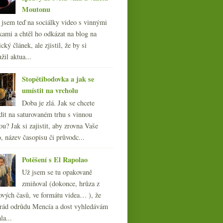
Moutonu
l jsem teď na sociálky video s vinnými
kami a chtěl ho odkázat na blog na
cký článek, ale zjistil, že by si
žil aktua...
Stopětibodovka a jak se
umístit na vrcholu
Doba je zlá. Jak se chcete
dit na saturovaném trhu s vinnou
ou? Jak si zajistit, aby zrovna Vaše
, název časopisu či průvodc...
Potěšení s El Rapolao
Už jsem se tu opakovaně
zmiňoval (dokonce, hrůza z
ových časů, ve formátu videa… ), že
ád odrůdu Mencía a dost vyhledávám
la...