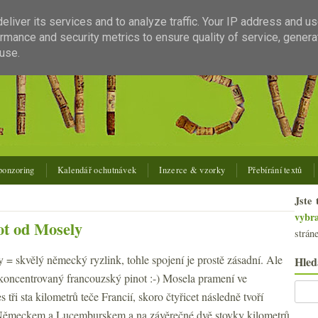
liver its services and to analyze traffic. Your IP address and u
rmance and security metrics to ensure quality of service, gener
use.
ponzoring
Kalendář ochutnávek
Inzerce & vzorky
Přebírání textů
Jste 
vybr
ot od Mosely
strán
 = skvělý německý ryzlink, tohle spojení je prostě zásadní. Ale
Hled
 koncentrovaný francouzský pinot :-) Mosela pramení ve
 tři sta kilometrů teče Francií, skoro čtyřicet následně tvoří
 Německem a Lucemburskem a na závěrečné dvě stovky kilometrů