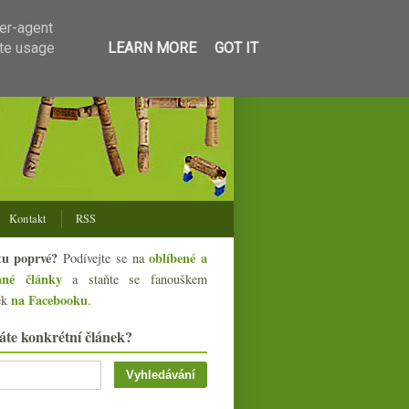
ser-agent
ate usage
LEARN MORE
GOT IT
Kontakt
RSS
tu poprvé?
oblíbené a
Podívejte se na
ané články
a staňte se fanouškem
na Facebooku
ek
.
áte konkrétní článek?