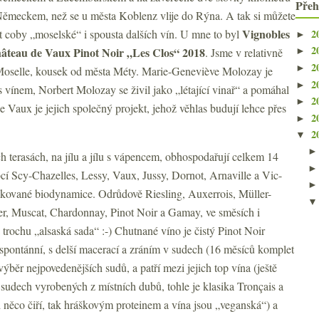
Přeh
 Německem, než se u města Koblenz vlije do Rýna. A tak si můžete
Vignobles
2
ít coby „moselské“ i spousta dalších vín. U mne to byl
►
2
âteau de Vaux Pinot Noir „Les Clos“ 2018
. Jsme v relativně
►
2
►
Moselle, kousek od města Méty. Marie-Geneviève Molozay je
2
►
vínem, Norbert Molozay se živil jako „létající vinař“ a pomáhal
2
►
Vaux je jejich společný projekt, jehož věhlas budují lehce přes
2
►
2
▼
h terasách, na jílu a jílu s vápencem, obhospodařují celkem 14
cí Scy-Chazelles, Lessy, Vaux, Jussy, Dornot, Arnaville a Vic-
ifikované biodynamice. Odrůdově Riesling, Auxerrois, Müller-
er, Muscat, Chardonnay, Pinot Noir a Gamay, ve směsích i
trochu „alsaská sada“ :-) Chutnané víno je čistý Pinot Noir
 spontánní, s delší macerací a zráním v sudech (16 měsíců komplet
výběr nejpovedenějších sudů, a patří mezi jejich top vína (ještě
 sudech vyrobených z místních dubů, tohle je klasika Tronçais a
 něco čiří, tak hráškovým proteinem a vína jsou „veganská“) a