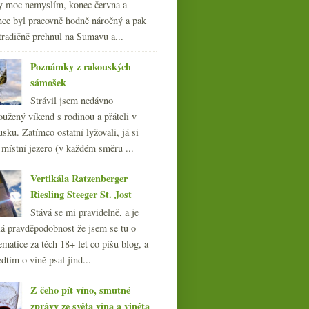
y moc nemyslím, konec června a
nce byl pracovně hodně náročný a pak
tradičně prchnul na Šumavu a...
Poznámky z rakouských
sámošek
Strávil jsem nedávno
oužený víkend s rodinou a přáteli v
sku. Zatímco ostatní lyžovali, já si
 místní jezero (v každém směru ...
Vertikála Ratzenberger
Riesling Steeger St. Jost
Stává se mi pravidelně, a je
á pravděpodobnost že jsem se tu o
ematice za těch 18+ let co píšu blog, a
dtím o víně psal jind...
Z čeho pít víno, smutné
zprávy ze světa vína a viněta