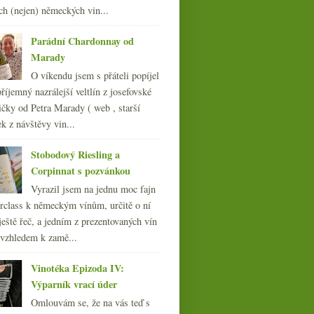
012
(254)
ch (nejen) německých vin...
011
(252)
010
Parádní Chardonnay od
(249)
Marady
009
(249)
008
(270)
O víkendu jsem s přáteli popíjel
007
(108)
říjemný nazrálejší veltlín z josefovské
čky od Petra Marady ( web , starší
ek z návštěvy vin...
Stobodový Riesling a
Corpinnat s pozvánkou
Vyrazil jsem na jednu moc fajn
rclass k německým vínům, určitě o ní
ještě řeč, a jedním z prezentovaných vín
 vzhledem k zamě...
Vinotéka Epizoda IV:
Výparník vrací úder
Omlouvám se, že na vás teď s