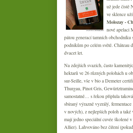
už jede čistě
ve sklence už
Molozay - Ch
nové apelaci 
pátou generací tamních obchodníku s 
podnikům po celém světě. Château de 
dvacet let.
Na zdejších svazích, často kamenitýc
hektarů ve 26 různých polohách u ob
sur-Seille, vše v bio a Demeter cert
Thurgau, Pinot Gris, Gewürtztramin
samostatně… s řekou připlula taková 
sbíraný výrazně vyzrálý, fermentace
v nových), z nejlepších poloh a také 
mají jedno speciální cuvée školené v
Allier). Lahvováno bez čiření (pokud