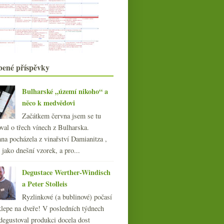
Výborné kalifornské pinoty od
Hirsch Vineyards
Fajn Manzanilla a chutné Clàssic
Penedès bubliny
srpna
(16)
►
července
(17)
►
bené příspěvky
června
(22)
►
května
(19)
►
Bulharské „území nikoho“ a
dubna
(20)
►
něco k medvědovi
března
(22)
►
Šťára a divoké růžové z
Začátkem června jsem se tu
Fitou
února
(19)
►
val o třech vínech z Bulharska.
ledna
(22)
►
na pocházela z vinařství Damianitza ,
019
(238)
ě jako dnešní vzorek, a pro...
018
(240)
017
(240)
Degustace Werther-Windisch
016
(250)
a Peter Stolleis
015
(251)
Ryzlinkové (a bublinové) počasí
014
(254)
klepe na dveře! V posledních týdnech
013
(249)
degustoval produkci docela dost