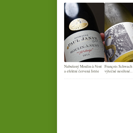
Nabušený Moulin-à-Vent
François Schwach
a efektní červená Istrie
výtečné nesířené
crémanty