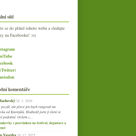
lní sítě
jte se do přátel tohoto webu a sledujte
ky na Facebooku! :o)
stagram
uTube
cebook
(Twitter)
stodon
ední komentáře
 Raclavský
26. 1. 2026
 pozdě, ale přece jen bych reagoval na
vku od Kasnyiků. Hodnotil jsem ji vloni ve
vě podobně. Ovšem z…
ankovky s pozvánkou na festival, degustace a
enci
am Vaverka
10. 12. 2025