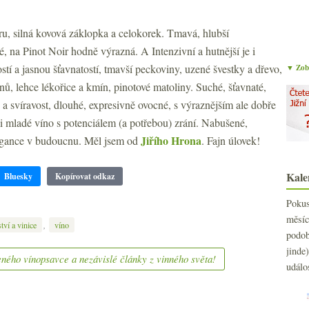
ru, silná kovová záklopka a celokorek. Tmavá, hlubší
é, na Pinot Noir hodně výrazná. A Intenzivní a hutnější je i
ostí a jasnou šťavnatostí, tmavší peckoviny, uzené švestky a dřevo,
▼ Zobr
ónů, lehce lékořice a kmín, pinotové matoliny. Suché, šťavnaté,
lo a svíravost, dlouhé, expresivně ovocné, s výraznějším ale dobře
 mladé víno s potenciálem (a potřebou) zrání. Nabušené,
Jiřího Hrona
 elegance v budoucnu. Měl jsem od
. Fajn úlovek!
Kale
Bluesky
Kopírovat odkaz
Poku
měs
,
tví a vinice
víno
podo
jind
ného vínopsavce a nezávislé články z vinného světa!
událo