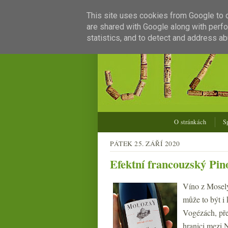
This site uses cookies from Google to de
are shared with Google along with perfo
statistics, and to detect and address ab
O stránkách
S
PÁTEK 25. ZÁŘÍ 2020
Efektní francouzský Pin
Víno z Mosely
může to být i
Vogézách, přes
hranici mezi