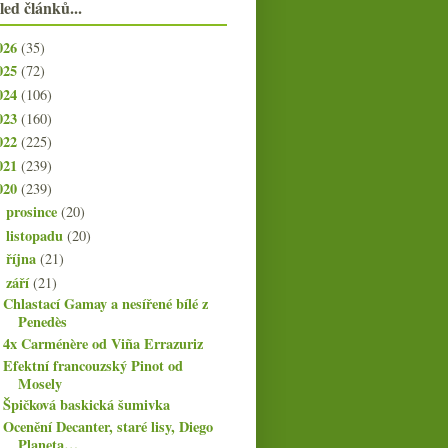
led článků...
026
(35)
025
(72)
024
(106)
023
(160)
022
(225)
021
(239)
020
(239)
prosince
(20)
►
listopadu
(20)
►
října
(21)
►
září
(21)
▼
Chlastací Gamay a nesířené bílé z
Penedès
4x Carménère od Viña Errazuriz
Efektní francouzský Pinot od
Mosely
Špičková baskická šumivka
Ocenění Decanter, staré lisy, Diego
Planeta…