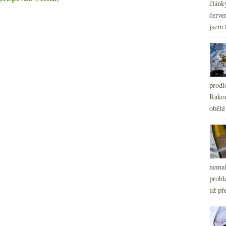
článk
červe
jsem 
prodl
Rakou
oběhl
nemal
probl
už pře