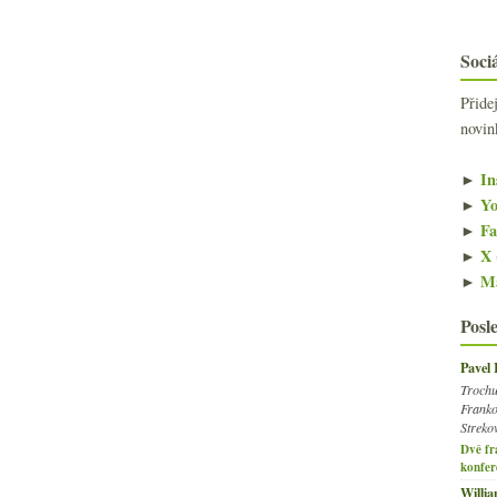
Sociá
Přide
novin
►
In
►
Yo
►
Fa
►
X 
►
Ma
Posl
Pavel
Trochu
Franko
Streko
Dvě fr
konfer
Willi