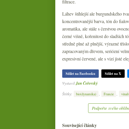
filtrace.
Láhev štíhlejší ale burgundského tva
koncentrovanější barva, tón do fialov
aromatika, ale stále s čerstvou ovocn
černé višně, kořenitost do sladších t
středně plné až plnější, výrazné třís
zapracovaným dřevem, seriózní velmi
expresivní červené, ale s vizí jisté
Sdílet na Facebooku
Sdílet na X
Vystavil
Jan Čeřovský
Štítky:
,
,
bio(dynamika)
Francie
vinařs
Podpořte svého oblíbe
Související články