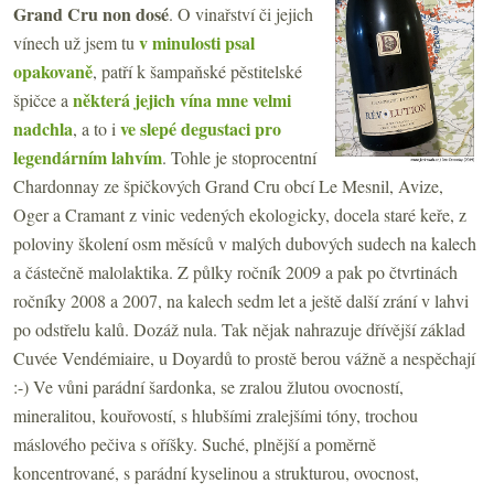
Grand Cru non dosé
. O vinařství či jejich
v minulosti psal
vínech už jsem tu
opakovaně
, patří k šampaňské pěstitelské
některá jejich vína mne velmi
špičce a
nadchla
ve slepé degustaci pro
, a to i
legendárním lahvím
. Tohle je stoprocentní
Chardonnay ze špičkových Grand Cru obcí Le Mesnil, Avize,
Oger a Cramant z vinic vedených ekologicky, docela staré keře, z
poloviny školení osm měsíců v malých dubových sudech na kalech
a částečně malolaktika. Z půlky ročník 2009 a pak po čtvrtinách
ročníky 2008 a 2007, na kalech sedm let a ještě další zrání v lahvi
po odstřelu kalů. Dozáž nula. Tak nějak nahrazuje dřívější základ
Cuvée Vendémiaire, u Doyardů to prostě berou vážně a nespěchají
:-) Ve vůni parádní šardonka, se zralou žlutou ovocností,
mineralitou, kouřovostí, s hlubšími zralejšími tóny, trochou
máslového pečiva s oříšky. Suché, plnější a poměrně
koncentrované, s parádní kyselinou a strukturou, ovocnost,