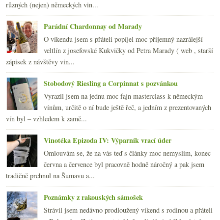
2009
(249)
►
různých (nejen) německých vin...
2008
(270)
►
2007
(108)
►
Parádní Chardonnay od Marady
O víkendu jsem s přáteli popíjel moc příjemný nazrálejší
veltlín z josefovské Kukvičky od Petra Marady ( web , starší
zápisek z návštěvy vin...
Stobodový Riesling a Corpinnat s pozvánkou
Vyrazil jsem na jednu moc fajn masterclass k německým
vínům, určitě o ní bude ještě řeč, a jedním z prezentovaných
vín byl – vzhledem k zamě...
Vinotéka Epizoda IV: Výparník vrací úder
Omlouvám se, že na vás teď s články moc nemyslím, konec
června a července byl pracovně hodně náročný a pak jsem
tradičně prchnul na Šumavu a...
Poznámky z rakouských sámošek
Strávil jsem nedávno prodloužený víkend s rodinou a přáteli