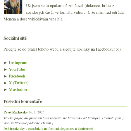
Už jsem se tu opakovaně zmiňoval (dokonce, hrůza z
covidových časů, ve formátu videa… ), že mám rád odrůdu
Mencía a dost vyhledávám vína hla...
Sociální sítě
Přidejte se do přátel tohoto webu a sledujte novinky na Facebooku! :o)
►
Instagram
►
YouTube
►
Facebook
►
X (Twitter)
►
Mastodon
Poslední komentáře
Pavel Raclavský
26. 1. 2026
Trochu pozdě, ale přece jen bych reagoval na Frankovku od Kasnyiků. Hodnotil jsem ji
vloni ve Strekově podobně. Ovšem z…
Dvě frankovky s pozvánkou na festival, degustace a konferenci