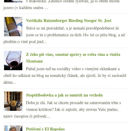
v Rakousku. Zatímco ostatní lyžovali, já si oběhl místní
jezero (v každém směru ...
Vertikála Ratzenberger Riesling Steeger St. Jost
Stává se mi pravidelně, a je nemalá pravděpodobnost že
jsem se tu o problematice za těch 18+ let co píšu blog, a už
předtím o víně psal jind...
Z čeho pít víno, smutné zprávy ze světa vína a viněta
Moutonu
Patlal jsem teď na sociálky video s vinnými sklenkami a
chtěl ho odkázat na blog na tematický článek, ale zjistil, že by si zasloužil
aktua...
Stopětibodovka a jak se umístit na vrcholu
Doba je zlá. Jak se chcete prosadit na saturovaném trhu s
vinnou kritikou? Jak si zajistit, aby zrovna Vaše jméno,
název časopisu či průvodc...
Potěšení s El Rapolao