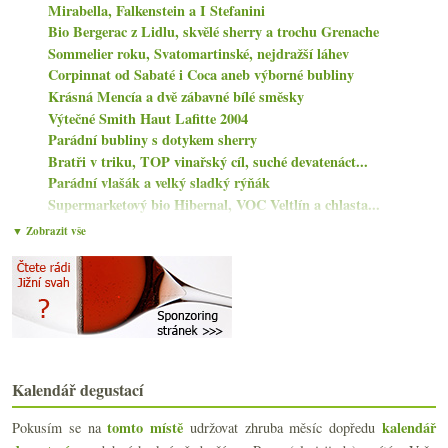
Mirabella, Falkenstein a I Stefanini
Bio Bergerac z Lidlu, skvělé sherry a trochu Grenache
Sommelier roku, Svatomartinské, nejdražší láhev
Corpinnat od Sabaté i Coca aneb výborné bubliny
Krásná Mencía a dvě zábavné bílé směsky
Výtečné Smith Haut Lafitte 2004
Parádní bubliny s dotykem sherry
Bratři v triku, TOP vinařský cíl, suché devatenáct...
Parádní vlašák a velký sladký rýňák
Supermarketový bio Hibernal, VOC Veltlín a chlasta...
Rulandské šedé tak trochu jinak… K.O.
▼ Zobrazit vše
Opravdu limitovaná edice bohémky
Betonový Sauvignon s Pálavou a výtečný Tramín
Jean-Bernard Delmas, Ribera del Duero v bílé, USA ...
Zajímavý alsaský crémant a revoluce od Doyarda
Naturální Beaujolais a klasika z Bordeaux
Moravia Agria aneb kyselé ze Španělska
Von Winning – Riesling a nějaký ten Sauvignon
Kalendář degustací
Barbera a skvělé Nebbiolo od La Ca'Növa
Le Dôme, Mumm má sklepmistra, nákupy v Burgundsku,...
tomto místě
kalendář
Pokusím se na
udržovat zhruba měsíc dopředu
Šardonka z Trenta a výtečný šampaňský Meunier