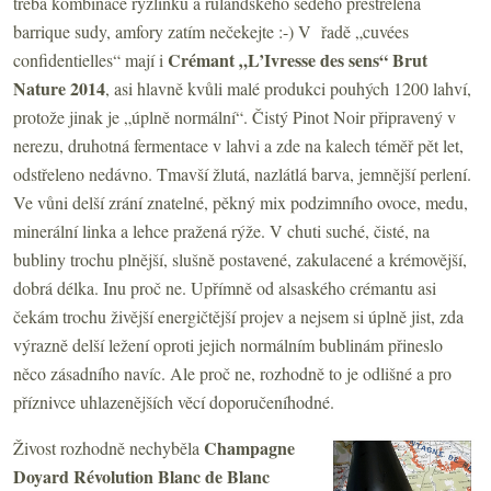
třeba kombinace ryzlinku a rulandského šedého přestřelená
barrique sudy, amfory zatím nečekejte :-) V řadě „cuvées
Crémant „L’Ivresse des sens“ Brut
confidentielles“ mají i
Nature 2014
, asi hlavně kvůli malé produkci pouhých 1200 lahví,
protože jinak je „úplně normální“. Čistý Pinot Noir připravený v
nerezu, druhotná fermentace v lahvi a zde na kalech téměř pět let,
odstřeleno nedávno. Tmavší žlutá, nazlátlá barva, jemnější perlení.
Ve vůni delší zrání znatelné, pěkný mix podzimního ovoce, medu,
minerální linka a lehce pražená rýže. V chuti suché, čisté, na
bubliny trochu plnější, slušně postavené, zakulacené a krémovější,
dobrá délka. Inu proč ne. Upřímně od alsaského crémantu asi
čekám trochu živější energičtější projev a nejsem si úplně jist, zda
výrazně delší ležení oproti jejich normálním bublinám přineslo
něco zásadního navíc. Ale proč ne, rozhodně to je odlišné a pro
příznivce uhlazenějších věcí doporučeníhodné.
Champagne
Živost rozhodně nechyběla
Doyard Révolution Blanc de Blanc