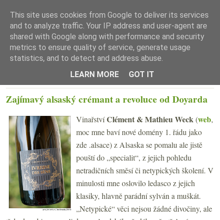
This site uses cookies from Google to deliver its services
and to analyze traffic. Your IP address and user-agent are
shared with Google along with performance and security
metrics to ensure quality of service, generate usage
statistics, and to detect and address abuse.
☰ Menu
LEARN MORE
GOT IT
STŘEDA 9. ŘÍJNA 2019
Zajímavý alsaský crémant a revoluce od Doyarda
Clément & Mathieu Weck
web
Vinařství
(
,
moc mne baví nové domény 1. řádu jako
zde .alsace) z Alsaska se pomalu ale jistě
pouští do „specialit“, z jejich pohledu
netradičních směsí či netypických školení. V
minulosti mne oslovilo ledasco z jejich
klasiky, hlavně parádní sylván a muškát.
„Netypické“ věci nejsou žádné divočiny, ale