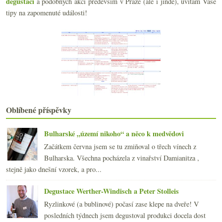
degustací
a podobných akcí především v Praze (ale i jinde), uvítám Vaše
září
(21)
►
tipy na zapomenuté události!
srpna
(17)
►
července
(18)
►
června
(20)
►
května
(21)
►
dubna
(20)
►
března
(20)
►
února
(19)
►
ledna
(22)
►
Oblíbené příspěvky
2018
(240)
►
2017
(240)
►
Bulharské „území nikoho“ a něco k medvědovi
2016
(250)
►
Začátkem června jsem se tu zmiňoval o třech vínech z
2015
(251)
►
Bulharska. Všechna pocházela z vinařství Damianitza ,
2014
(254)
►
stejně jako dnešní vzorek, a pro...
2013
(249)
►
2012
(254)
►
Degustace Werther-Windisch a Peter Stolleis
2011
(252)
►
Ryzlinkové (a bublinové) počasí zase klepe na dveře! V
2010
(249)
►
posledních týdnech jsem degustoval produkci docela dost