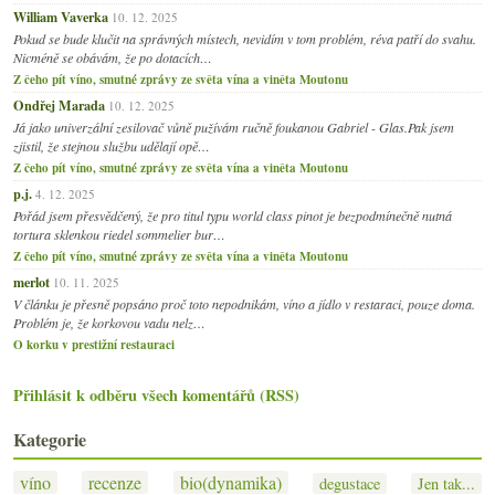
William Vaverka
10. 12. 2025
Pokud se bude klučit na správných místech, nevidím v tom problém, réva patří do svahu.
Nicméně se obávám, že po dotacích…
Z čeho pít víno, smutné zprávy ze světa vína a viněta Moutonu
Ondřej Marada
10. 12. 2025
Já jako univerzální zesilovač vůně pužívám ručně foukanou Gabriel - Glas.Pak jsem
zjistil, že stejnou službu udělají opě…
Z čeho pít víno, smutné zprávy ze světa vína a viněta Moutonu
p.j.
4. 12. 2025
Pořád jsem přesvědčený, že pro titul typu world class pinot je bezpodmínečně nutná
tortura sklenkou riedel sommelier bur…
Z čeho pít víno, smutné zprávy ze světa vína a viněta Moutonu
merlot
10. 11. 2025
V článku je přesně popsáno proč toto nepodnikám, víno a jídlo v restaraci, pouze doma.
Problém je, že korkovou vadu nelz…
O korku v prestižní restauraci
Přihlásit k odběru všech komentářů (RSS)
Kategorie
víno
recenze
bio(dynamika)
degustace
Jen tak...