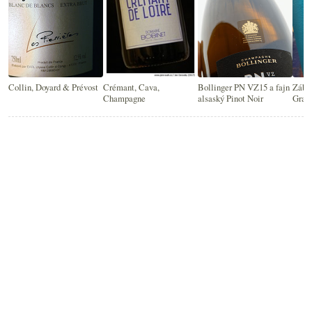
Collin, Doyard & Prévost
Crémant, Cava,
Bollinger PN VZ15 a fajn
Zábav
Champagne
alsaský Pinot Noir
Gran