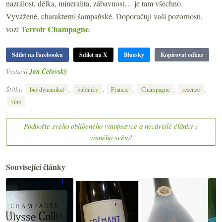
nazrálost, délka, mineralita, zábavnost… je tam všechno.
Vyvážené, charakterní šampaňské. Doporučuji vaší pozornosti,
Terroir Champagne
vozí
.
Sdílet na Facebooku
Sdílet na X
Bluesky
Kopírovat odkaz
Vystavil
Jan Čeřovský
Štítky:
,
,
,
,
,
bio(dynamika)
bublinky
Francie
Champagne
recenze
víno
Podpořte svého oblíbeného vínopsavce a nezávislé články z
vinného světa!
Související články