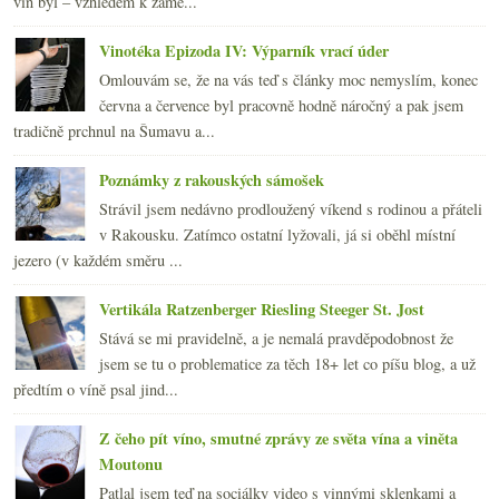
vín byl – vzhledem k zamě...
Vinotéka Epizoda IV: Výparník vrací úder
Omlouvám se, že na vás teď s články moc nemyslím, konec
června a července byl pracovně hodně náročný a pak jsem
tradičně prchnul na Šumavu a...
Poznámky z rakouských sámošek
Strávil jsem nedávno prodloužený víkend s rodinou a přáteli
v Rakousku. Zatímco ostatní lyžovali, já si oběhl místní
jezero (v každém směru ...
Vertikála Ratzenberger Riesling Steeger St. Jost
Stává se mi pravidelně, a je nemalá pravděpodobnost že
jsem se tu o problematice za těch 18+ let co píšu blog, a už
předtím o víně psal jind...
Z čeho pít víno, smutné zprávy ze světa vína a viněta
Moutonu
Patlal jsem teď na sociálky video s vinnými sklenkami a