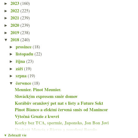
2023
(160)
►
2022
(225)
►
2021
(239)
►
2020
(239)
►
2019
(238)
►
2018
(240)
▼
prosince
(18)
►
listopadu
(22)
►
října
(23)
►
září
(19)
►
srpna
(19)
►
července
(18)
▼
Meunier. Pinot Meunier.
Slováckým expresem směr domov
Korábův oranžový pet nat s listy a Future Sekt
Pinot Bianco a efektní červená směs od Manincor
Výtečná Gruzie z kvevri
Korky bez TCA, spermie, Japonsko, Jon Bon Jovi
Dvakrát Mencía z Bierza a povedené Barolo
▼ Zobrazit vše
Trojice horských vín od Weingut Garlider