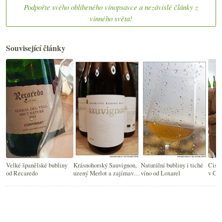
Podpořte svého oblíbeného vínopsavce a nezávislé články z
vinného světa!
Související články
Velké španělské bubliny
Krásnohorský Sauvignon,
Naturální bubliny i tiché
Ciste
od Recaredo
uzený Merlot a zajímavá
víno od Loxarel
v Cor
Cava