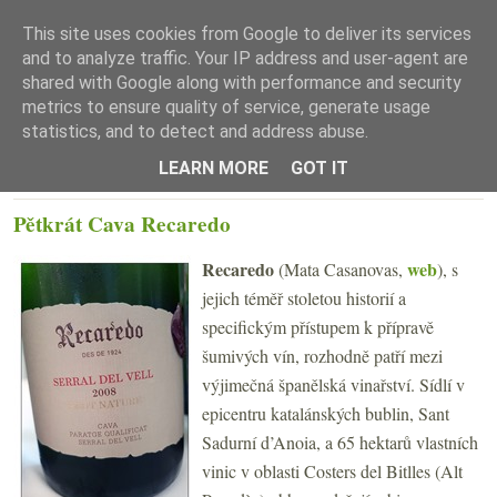
This site uses cookies from Google to deliver its services
and to analyze traffic. Your IP address and user-agent are
shared with Google along with performance and security
metrics to ensure quality of service, generate usage
statistics, and to detect and address abuse.
☰ Menu
LEARN MORE
GOT IT
PONDĚLÍ 16. ČERVENCE 2018
Pětkrát Cava Recaredo
Recaredo
web
(Mata Casanovas,
), s
jejich téměř stoletou historií a
specifickým přístupem k přípravě
šumivých vín, rozhodně patří mezi
výjimečná španělská vinařství. Sídlí v
epicentru katalánských bublin, Sant
Sadurní d’Anoia, a 65 hektarů vlastních
vinic v oblasti Costers del Bitlles (Alt