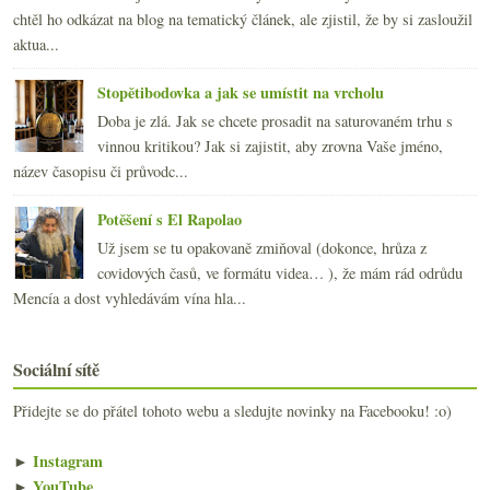
chtěl ho odkázat na blog na tematický článek, ale zjistil, že by si zasloužil
aktua...
Stopětibodovka a jak se umístit na vrcholu
Doba je zlá. Jak se chcete prosadit na saturovaném trhu s
vinnou kritikou? Jak si zajistit, aby zrovna Vaše jméno,
název časopisu či průvodc...
Potěšení s El Rapolao
Už jsem se tu opakovaně zmiňoval (dokonce, hrůza z
covidových časů, ve formátu videa… ), že mám rád odrůdu
Mencía a dost vyhledávám vína hla...
Sociální sítě
Přidejte se do přátel tohoto webu a sledujte novinky na Facebooku! :o)
►
Instagram
►
YouTube