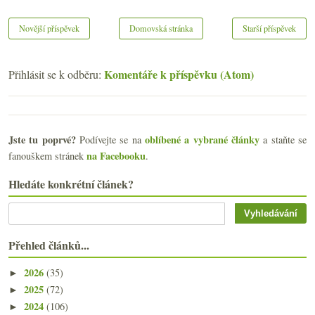
Novější příspěvek
Domovská stránka
Starší příspěvek
Komentáře k příspěvku (Atom)
Přihlásit se k odběru:
Jste tu poprvé?
oblíbené a vybrané články
Podívejte se na
a staňte se
na Facebooku
fanouškem stránek
.
Hledáte konkrétní článek?
Přehled článků...
2026
(35)
►
2025
(72)
►
2024
(106)
►