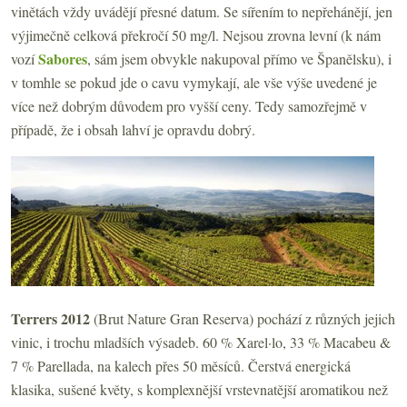
vinětách vždy uvádějí přesné datum. Se sířením to nepřehánějí, jen
výjimečně celková překročí 50 mg/l. Nejsou zrovna levní (k nám
Sabores
vozí
, sám jsem obvykle nakupoval přímo ve Španělsku), i
v tomhle se pokud jde o cavu vymykají, ale vše výše uvedené je
více než dobrým důvodem pro vyšší ceny. Tedy samozřejmě v
případě, že i obsah lahví je opravdu dobrý.
Terrers 2012
(Brut Nature Gran Reserva) pochází z různých jejich
vinic, i trochu mladších výsadeb. 60 % Xarel·lo, 33 % Macabeu &
7 % Parellada, na kalech přes 50 měsíců. Čerstvá energická
klasika, sušené květy, s komplexnější vrstevnatější aromatikou než