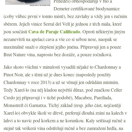
Penedès) obhospodařují v bio a
Demeter certifikované biodynamice
(coby vůbec první v tomto místě), bez závlahy a vždy jen s ručním
sběrem. Jejich vinice Serral del Vell je jednou z těch mála, které
Cava de Paraje Calificado
jsou součástí
. Oproti některým jiným
nezanevřeli na apelaci cava a vše co si sebou nese, naopak se
maximálně snaží o zlepšení jejího jména. Připravují jen a pouze
Brut Nature vína, naprosto bez dozáže, a pouze ročníková.
Jako skoro všichni v minulosti vysadili nějaké to Chardonnay a
Pinot Noir, ale s těmi už je dnes konec (naposledy použity
Chardonnay v roce 2013) a už se věnují jen odrůdám místním.
Tedy Xarel
·lo
(na něj kladou největší důraz, pod značkou Celler
Credo jej připravují i v tiché podobě), Macabeu, Parellada,
Monastrell či Garnatxa. Tichý základ (resp. jeho část, nejčastěji
Xarel·lo) obvykle školí ve dřevě, preferují dlouhá zrání na kalech v
lahvi a to navíc pod korkem a ne korunkou. Kaly setřásají ručně a
stejně tak veškerá vína odstřelují ručně a bez zamražení hrdla, na