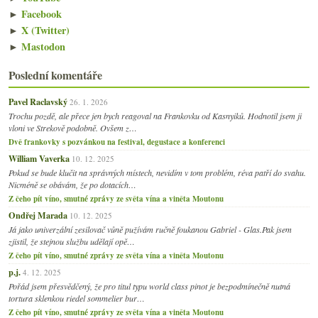
►
Facebook
►
X (Twitter)
►
Mastodon
Poslední komentáře
Pavel Raclavský
26. 1. 2026
Trochu pozdě, ale přece jen bych reagoval na Frankovku od Kasnyiků. Hodnotil jsem ji
vloni ve Strekově podobně. Ovšem z…
Dvě frankovky s pozvánkou na festival, degustace a konferenci
William Vaverka
10. 12. 2025
Pokud se bude klučit na správných místech, nevidím v tom problém, réva patří do svahu.
Nicméně se obávám, že po dotacích…
Z čeho pít víno, smutné zprávy ze světa vína a viněta Moutonu
Ondřej Marada
10. 12. 2025
Já jako univerzální zesilovač vůně pužívám ručně foukanou Gabriel - Glas.Pak jsem
zjistil, že stejnou službu udělají opě…
Z čeho pít víno, smutné zprávy ze světa vína a viněta Moutonu
p.j.
4. 12. 2025
Pořád jsem přesvědčený, že pro titul typu world class pinot je bezpodmínečně nutná
tortura sklenkou riedel sommelier bur…
Z čeho pít víno, smutné zprávy ze světa vína a viněta Moutonu