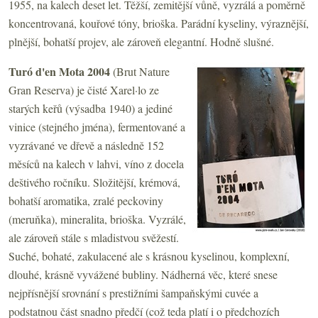
1955, na kalech deset let. Těžší, zemitější vůně, vyzrálá a poměrně
koncentrovaná, kouřové tóny, brioška. Parádní kyseliny, výraznější,
plnější, bohatší projev, ale zároveň elegantní. Hodně slušné.
Turó d'en Mota 2004
(Brut Nature
Gran Reserva) je čisté Xarel·lo ze
starých keřů (výsadba 1940) a jediné
vinice (stejného jména), fermentované a
vyzrávané ve dřevě a následně 152
měsíců na kalech v lahvi, víno z docela
deštivého ročníku. Složitější, krémová,
bohatší aromatika, zralé peckoviny
(meruňka), mineralita, brioška. Vyzrálé,
ale zároveň stále s mladistvou svěžestí.
Suché, bohaté, zakulacené ale s krásnou kyselinou, komplexní,
dlouhé, krásně vyvážené bubliny. Nádherná věc, které snese
nejpřísnější srovnání s prestižními šampaňskými cuvée a
podstatnou část snadno předčí (což teda platí i o předchozích