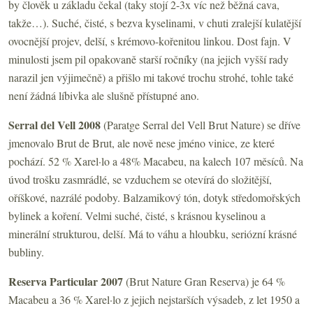
by člověk u základu čekal (taky stojí 2-3x víc než běžná cava,
takže…). Suché, čisté, s bezva kyselinami, v chuti zralejší kulatější
ovocnější projev, delší, s krémovo-kořenitou linkou. Dost fajn. V
minulosti jsem pil opakovaně starší ročníky (na jejich vyšší rady
narazil jen výjimečně) a přišlo mi takové trochu strohé, tohle také
není žádná líbivka ale slušně přístupné ano.
Serral del Vell 2008
(Paratge Serral del Vell Brut Nature) se dříve
jmenovalo Brut de Brut, ale nově nese jméno vinice, ze které
pochází. 52 % Xarel·lo a 48% Macabeu, na kalech 107 měsíců. Na
úvod trošku zasmrádlé, se vzduchem se otevírá do složitější,
oříškové, nazrálé podoby. Balzamikový tón, dotyk středomořských
bylinek a koření. Velmi suché, čisté, s krásnou kyselinou a
minerální strukturou, delší. Má to váhu a hloubku, seriózní krásné
bubliny.
Reserva Particular 2007
(Brut Nature Gran Reserva)
je 64 %
Macabeu a 36 % Xarel·lo z jejich nejstarších výsadeb, z let 1950 a