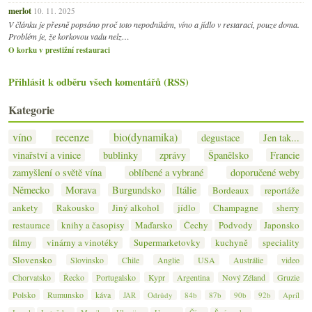
merlot
10. 11. 2025
V článku je přesně popsáno proč toto nepodnikám, víno a jídlo v restaraci, pouze doma.
Problém je, že korkovou vadu nelz…
O korku v prestižní restauraci
Přihlásit k odběru všech komentářů (RSS)
Kategorie
víno
recenze
bio(dynamika)
degustace
Jen tak...
vinařství a vinice
bublinky
zprávy
Španělsko
Francie
zamyšlení o světě vína
oblíbené a vybrané
doporučené weby
Německo
Morava
Burgundsko
Itálie
Bordeaux
reportáže
ankety
Rakousko
Jiný alkohol
jídlo
Champagne
sherry
restaurace
knihy a časopisy
Maďarsko
Čechy
Podvody
Japonsko
filmy
vinárny a vinotéky
Supermarketovky
kuchyně
speciality
Slovensko
Slovinsko
Chile
Anglie
USA
Austrálie
video
Chorvatsko
Řecko
Portugalsko
Kypr
Argentina
Nový Zéland
Gruzie
Polsko
Rumunsko
káva
JAR
Odrůdy
84b
87b
90b
92b
Apríl