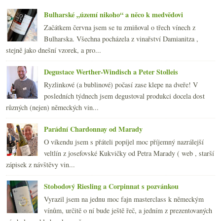
2014
(254)
►
Bulharské „území nikoho“ a něco k medvědovi
2013
(249)
►
2012
(254)
►
Začátkem června jsem se tu zmiňoval o třech vínech z
2011
(252)
Bulharska. Všechna pocházela z vinařství Damianitza ,
►
2010
(249)
stejně jako dnešní vzorek, a pro...
►
2009
(249)
►
Degustace Werther-Windisch a Peter Stolleis
2008
(270)
►
2007
(108)
Ryzlinkové (a bublinové) počasí zase klepe na dveře! V
►
posledních týdnech jsem degustoval produkci docela dost
různých (nejen) německých vin...
Parádní Chardonnay od Marady
O víkendu jsem s přáteli popíjel moc příjemný nazrálejší
veltlín z josefovské Kukvičky od Petra Marady ( web , starší
zápisek z návštěvy vin...
Stobodový Riesling a Corpinnat s pozvánkou
Vyrazil jsem na jednu moc fajn masterclass k německým
vínům, určitě o ní bude ještě řeč, a jedním z prezentovaných