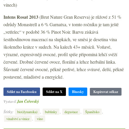
vínech)
Intens Rosat 2013
(Brut Nature Gran Reserva) je růžové z 51 %
odrůdy Monastrell a 6 % Garnatxa, v tomto ročníku je tam ještě
„vetřelec“ v podobě 36 % Pinot Noir. Barvu získává
šestihodinovou macerací na slupkách, ve směsi je desetina vína
školeného krátce v sudech. Na kalech 43+ měsíců. Voňavé,
výrazné, expresivněji ovocné, profil spíše připomíná lehčí svěží
červené. Drobné červené ovoce, florální a lehce herbální linka.
Šťavnatě červeně ovocné, pěkně perlivé, lehce svíravé, delší, pěkně
postavené, mladistvé a energické.
Sdílet na Facebooku
Sdílet na X
Bluesky
Kopírovat odkaz
Vystavil
Jan Čeřovský
Štítky:
,
,
,
,
bio(dynamika)
bublinky
degustace
Španělsko
,
vinařství a vinice
víno