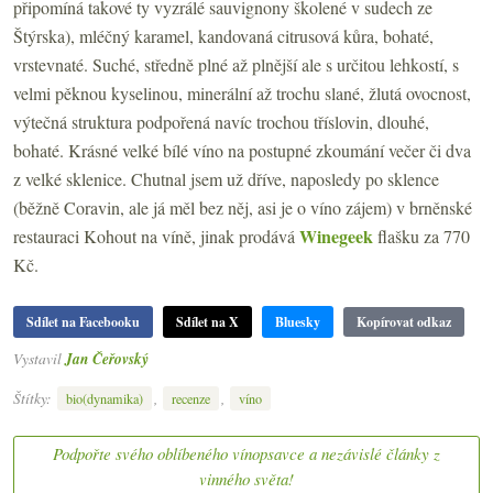
připomíná takové ty vyzrálé sauvignony školené v sudech ze
Štýrska), mléčný karamel, kandovaná citrusová kůra, bohaté,
vrstevnaté. Suché, středně plné až plnější ale s určitou lehkostí, s
velmi pěknou kyselinou, minerální až trochu slané, žlutá ovocnost,
výtečná struktura podpořená navíc trochou tříslovin, dlouhé,
bohaté. Krásné velké bílé víno na postupné zkoumání večer či dva
z velké sklenice. Chutnal jsem už dříve, naposledy po sklence
(běžně Coravin, ale já měl bez něj, asi je o víno zájem) v brněnské
Winegeek
restauraci Kohout na víně, jinak prodává
flašku za 770
Kč.
Sdílet na Facebooku
Sdílet na X
Bluesky
Kopírovat odkaz
Vystavil
Jan Čeřovský
Štítky:
,
,
bio(dynamika)
recenze
víno
Podpořte svého oblíbeného vínopsavce a nezávislé články z
vinného světa!