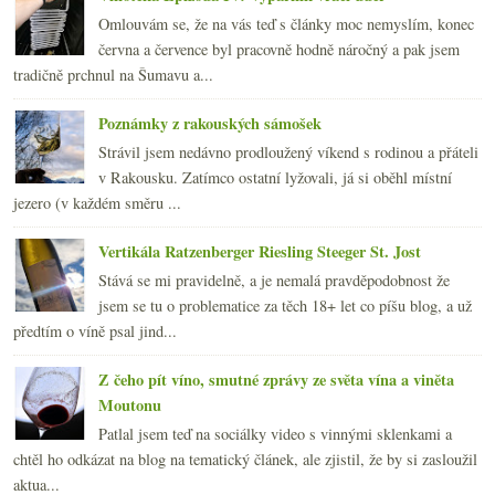
Omlouvám se, že na vás teď s články moc nemyslím, konec
června a července byl pracovně hodně náročný a pak jsem
tradičně prchnul na Šumavu a...
Poznámky z rakouských sámošek
Strávil jsem nedávno prodloužený víkend s rodinou a přáteli
v Rakousku. Zatímco ostatní lyžovali, já si oběhl místní
jezero (v každém směru ...
Vertikála Ratzenberger Riesling Steeger St. Jost
Stává se mi pravidelně, a je nemalá pravděpodobnost že
jsem se tu o problematice za těch 18+ let co píšu blog, a už
předtím o víně psal jind...
Z čeho pít víno, smutné zprávy ze světa vína a viněta
Moutonu
Patlal jsem teď na sociálky video s vinnými sklenkami a
chtěl ho odkázat na blog na tematický článek, ale zjistil, že by si zasloužil
aktua...