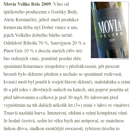
Movia Veliko Belo 2009
. Víno od
špičkového producenta z Gorišky Brdy,
Aleše Kristančiče, jehož starší produkce
formovala třeba styl Dobré vinice u nás,
jejich Velkého dobrého bílého určitě.
Odrůdově Ribolla 70 %, Sauvignon 20 % a
Pinot Gris 10 % z docela starých (40+ let)
bio vedených vinic, poměrně pozdní sběr,
spontánní fermentace (respektive s předzákvasem, pět procent
hroznů bylo sklizeno předem a nechalo se spontánně rozkvasit,
kvasící mošt byl použit k rozjetí hlavní sklizně), malolaktika a zrání
tři a půl roku v dřevěných sudech na kalech, síra poprvé použita až
před lahvováním a celková je pod 30 mg/l. Po lahvování před
vypuštěním na trh dalších několik let (3+) zrání v lahvi ve vinařství.
Tmavší nazlátlá barva. Intenzivní, efektní a velmi komplexní vůně.
Je hodně čerstvá, sedm let věku bych ani netipoval, se znatelnou
linkou dřeva, sladkou exotičtější ovocností, rybízem (trochu to