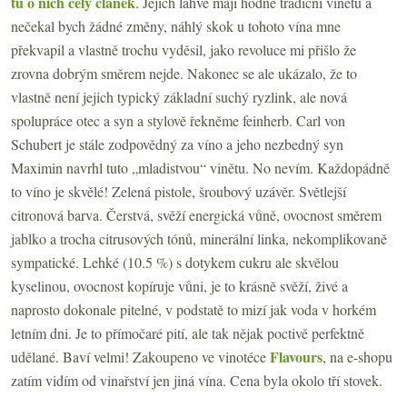
tu o nich celý článek
. Jejich lahve mají hodně tradiční vinětu a
nečekal bych žádné změny, náhlý skok u tohoto vína mne
překvapil a vlastně trochu vyděsil, jako revoluce mi přišlo že
zrovna dobrým směrem nejde. Nakonec se ale ukázalo, že to
vlastně není jejich typický základní suchý ryzlink, ale nová
spolupráce otec a syn a stylově řekněme feinherb. Carl von
Schubert je stále zodpovědný za víno a jeho nezbedný syn
Maximin navrhl tuto „mladistvou“ vinětu. No nevím. Každopádně
to víno je skvělé! Zelená pistole, šroubový uzávěr. Světlejší
citronová barva. Čerstvá, svěží energická vůně, ovocnost směrem
jablko a trocha citrusových tónů, minerální linka, nekomplikovaně
sympatické. Lehké (10.5 %) s dotykem cukru ale skvělou
kyselinou, ovocnost kopíruje vůni, je to krásně svěží, živé a
naprosto dokonale pitelné, v podstatě to mizí jak voda v horkém
letním dni. Je to přímočaré pití, ale tak nějak poctivě perfektně
Flavours
udělané. Baví velmi! Zakoupeno ve vinotéce
, na e-shopu
zatím vidím od vinařství jen jiná vína. Cena byla okolo tří stovek.