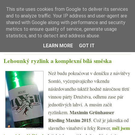
This site uses cookies from Google to deliver its services
and to analyze traffic. Your IP address and user-agent are
shared with Google along with performance and security
metrics to ensure quality of service, generate usage
statistics, and to detect and address abuse.
☰ Menu
LEARN MORE
GOT IT
ÚTERÝ 30. SRPNA 2016
Lehounký ryzlink a komplexní bílá směska
Než budu pokračovat v deníčku z návštěvy
Somló, vyčerpávajícího víkendu
následovaného taktéž hodně náročnou třetí
vinnou párty Družstva, odhrnu zase pár
jednotlivých lahví. A musím začít
Maximin Grünhauser
ryzlinkem.
Riesling Maxim 2015
. Což je jakostka od
měl jsem
slavného vinařství u řeky Ruwer,