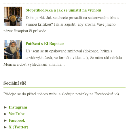
Stopětibodovka a jak se umístit na vrcholu
Doba je zlá. Jak se chcete prosadit na saturovaném trhu s
vinnou kritikou? Jak si zajistit, aby zrovna Vaše jméno,
název časopisu či průvodc...
Potěšení s El Rapolao
Už jsem se tu opakovaně zmiňoval (dokonce, hrůza z
covidových časů, ve formátu videa… ), že mám rád odrůdu
Mencía a dost vyhledávám vína hla...
Sociální sítě
Přidejte se do přátel tohoto webu a sledujte novinky na Facebooku! :o)
►
Instagram
►
YouTube
►
Facebook
►
X (Twitter)