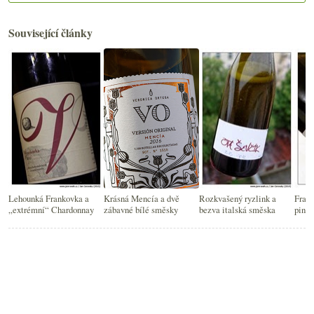
Související články
Lehounká Frankovka a
Krásná Mencía a dvě
Rozkvašený ryzlink a
Frank
„extrémní“ Chardonnay
zábavné bílé směsky
bezva italská směska
pino