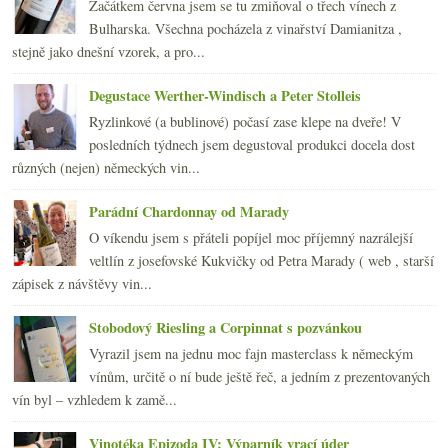
Začátkem června jsem se tu zmiňoval o třech vínech z
2014
(254)
►
Bulharska. Všechna pocházela z vinařství Damianitza ,
2013
(249)
►
stejně jako dnešní vzorek, a pro...
2012
(254)
►
2011
(252)
►
Degustace Werther-Windisch a Peter Stolleis
2010
(249)
►
Ryzlinkové (a bublinové) počasí zase klepe na dveře! V
2009
(249)
►
posledních týdnech jsem degustoval produkci docela dost
2008
(270)
►
různých (nejen) německých vin...
2007
(108)
►
Parádní Chardonnay od Marady
O víkendu jsem s přáteli popíjel moc příjemný nazrálejší
veltlín z josefovské Kukvičky od Petra Marady ( web , starší
zápisek z návštěvy vin...
Stobodový Riesling a Corpinnat s pozvánkou
Vyrazil jsem na jednu moc fajn masterclass k německým
vínům, určitě o ní bude ještě řeč, a jedním z prezentovaných
vín byl – vzhledem k zamě...
Vinotéka Epizoda IV: Výparník vrací úder