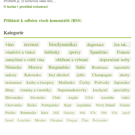
Problém je, že korkovou vadu nelz…
O korku v prestižní restauraci
Přihlásit k odběru všech komentářů (RSS)
Kategorie
víno
recenze
bio(dynamika)
degustace
Jen tak...
vinařství a vinice
bublinky
zprávy
Španělsko
Francie
zamyšlení o světě vína
oblíbené a vybrané
doporučené weby
Německo
Morava
Burgundsko
Itálie
Bordeaux
reportáže
ankety
Rakousko
Jiný alkohol
jídlo
Champagne
sherry
restaurace
knihy a časopisy
Maďarsko
Čechy
Podvody
Japonsko
filmy
vinárny a vinotéky
Supermarketovky
kuchyně
speciality
Slovensko
Slovinsko
Chile
Anglie
USA
Austrálie
video
Chorvatsko
Řecko
Portugalsko
Kypr
Argentina
Nový Zéland
Gruzie
Polsko
Rumunsko
káva
JAR
Odrůdy
84b
87b
90b
92b
Apríl
Izrael
Lotyšsko
Mexiko
Ukrajina
Urugay
Čína
Švýcarsko