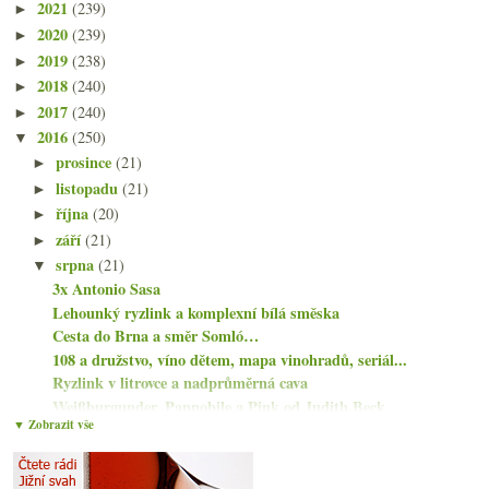
2021
(239)
►
2020
(239)
►
2019
(238)
►
2018
(240)
►
2017
(240)
►
2016
(250)
▼
prosince
(21)
►
listopadu
(21)
►
října
(20)
►
září
(21)
►
srpna
(21)
▼
3x Antonio Sasa
Lehounký ryzlink a komplexní bílá směska
Cesta do Brna a směr Somló…
108 a družstvo, víno dětem, mapa vinohradů, seriál...
Ryzlink v litrovce a nadprůměrná cava
Weißburgunder, Pannobile a Pink od Judith Beck
▼ Zobrazit vše
Sladké Somló a výtečná serióznější Cava
Osmiletý Lagavulin
Vinař roku 2016 a něco čtení na víkend