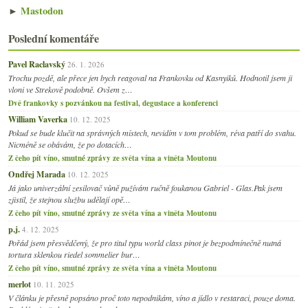
►
Mastodon
Poslední komentáře
Pavel Raclavský
26. 1. 2026
Trochu pozdě, ale přece jen bych reagoval na Frankovku od Kasnyiků. Hodnotil jsem ji
vloni ve Strekově podobně. Ovšem z…
Dvě frankovky s pozvánkou na festival, degustace a konferenci
William Vaverka
10. 12. 2025
Pokud se bude klučit na správných místech, nevidím v tom problém, réva patří do svahu.
Nicméně se obávám, že po dotacích…
Z čeho pít víno, smutné zprávy ze světa vína a viněta Moutonu
Ondřej Marada
10. 12. 2025
Já jako univerzální zesilovač vůně pužívám ručně foukanou Gabriel - Glas.Pak jsem
zjistil, že stejnou službu udělají opě…
Z čeho pít víno, smutné zprávy ze světa vína a viněta Moutonu
p.j.
4. 12. 2025
Pořád jsem přesvědčený, že pro titul typu world class pinot je bezpodmínečně nutná
tortura sklenkou riedel sommelier bur…
Z čeho pít víno, smutné zprávy ze světa vína a viněta Moutonu
merlot
10. 11. 2025
V článku je přesně popsáno proč toto nepodnikám, víno a jídlo v restaraci, pouze doma.