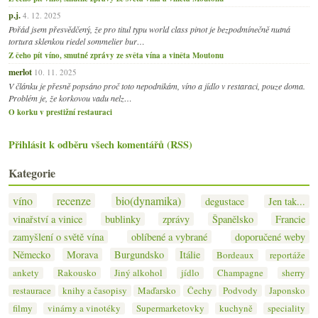
p.j.
4. 12. 2025
Pořád jsem přesvědčený, že pro titul typu world class pinot je bezpodmínečně nutná
tortura sklenkou riedel sommelier bur…
Z čeho pít víno, smutné zprávy ze světa vína a viněta Moutonu
merlot
10. 11. 2025
V článku je přesně popsáno proč toto nepodnikám, víno a jídlo v restaraci, pouze doma.
Problém je, že korkovou vadu nelz…
O korku v prestižní restauraci
Přihlásit k odběru všech komentářů (RSS)
Kategorie
víno
recenze
bio(dynamika)
degustace
Jen tak...
vinařství a vinice
bublinky
zprávy
Španělsko
Francie
zamyšlení o světě vína
oblíbené a vybrané
doporučené weby
Německo
Morava
Burgundsko
Itálie
Bordeaux
reportáže
ankety
Rakousko
Jiný alkohol
jídlo
Champagne
sherry
restaurace
knihy a časopisy
Maďarsko
Čechy
Podvody
Japonsko
filmy
vinárny a vinotéky
Supermarketovky
kuchyně
speciality