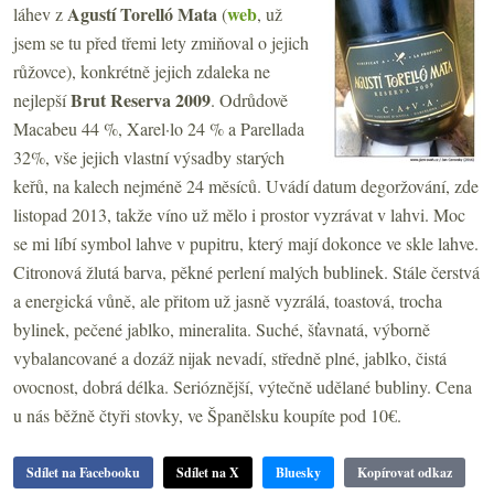
Agustí Torelló Mata
web
láhev z
(
, už
jsem se tu před třemi lety zmiňoval o jejich
růžovce), konkrétně jejich zdaleka ne
Brut Reserva 2009
nejlepší
. Odrůdově
Macabeu 44 %, Xarel·lo 24 % a Parellada
32%, vše jejich vlastní výsadby starých
keřů, na kalech nejméně 24 měsíců. Uvádí datum degoržování, zde
listopad 2013, takže víno už mělo i prostor vyzrávat v lahvi. Moc
se mi líbí symbol lahve v pupitru, který mají dokonce ve skle lahve.
Citronová žlutá barva, pěkné perlení malých bublinek. Stále čerstvá
a energická vůně, ale přitom už jasně vyzrálá, toastová, trocha
bylinek, pečené jablko, mineralita. Suché, šťavnatá, výborně
vybalancované a dozáž nijak nevadí, středně plné, jablko, čistá
ovocnost, dobrá délka. Serióznější, výtečně udělané bubliny. Cena
u nás běžně čtyři stovky, ve Španělsku koupíte pod 10€.
Sdílet na Facebooku
Sdílet na X
Bluesky
Kopírovat odkaz