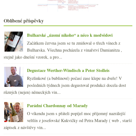
května
(22)
►
dubna
(21)
►
března
(21)
►
Oblíbené příspěvky
února
(21)
►
ledna
(20)
►
Bulharské „území nikoho“ a něco k medvědovi
2015
(251)
►
Začátkem června jsem se tu zmiňoval o třech vínech z
2014
(254)
►
Bulharska. Všechna pocházela z vinařství Damianitza ,
2013
(249)
►
stejně jako dnešní vzorek, a pro...
2012
(254)
►
2011
(252)
►
Degustace Werther-Windisch a Peter Stolleis
2010
(249)
►
Ryzlinkové (a bublinové) počasí zase klepe na dveře! V
2009
(249)
►
posledních týdnech jsem degustoval produkci docela dost
2008
(270)
►
různých (nejen) německých vin...
2007
(108)
►
Parádní Chardonnay od Marady
O víkendu jsem s přáteli popíjel moc příjemný nazrálejší
veltlín z josefovské Kukvičky od Petra Marady ( web , starší
zápisek z návštěvy vin...