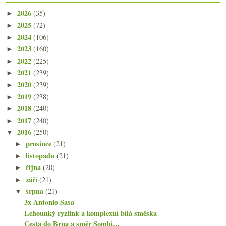
2026
(35)
►
2025
(72)
►
2024
(106)
►
2023
(160)
►
2022
(225)
►
2021
(239)
►
2020
(239)
►
2019
(238)
►
2018
(240)
►
2017
(240)
►
2016
(250)
▼
prosince
(21)
►
listopadu
(21)
►
října
(20)
►
září
(21)
►
srpna
(21)
▼
3x Antonio Sasa
Lehounký ryzlink a komplexní bílá směska
Cesta do Brna a směr Somló…