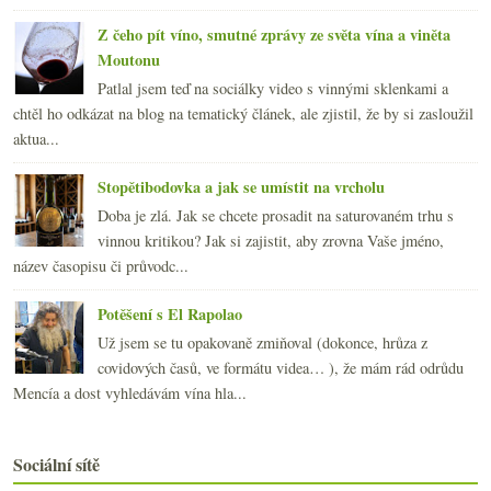
Z čeho pít víno, smutné zprávy ze světa vína a viněta
Moutonu
Patlal jsem teď na sociálky video s vinnými sklenkami a
chtěl ho odkázat na blog na tematický článek, ale zjistil, že by si zasloužil
aktua...
Stopětibodovka a jak se umístit na vrcholu
Doba je zlá. Jak se chcete prosadit na saturovaném trhu s
vinnou kritikou? Jak si zajistit, aby zrovna Vaše jméno,
název časopisu či průvodc...
Potěšení s El Rapolao
Už jsem se tu opakovaně zmiňoval (dokonce, hrůza z
covidových časů, ve formátu videa… ), že mám rád odrůdu
Mencía a dost vyhledávám vína hla...
Sociální sítě