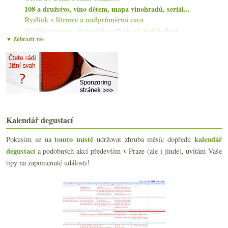
108 a družstvo, víno dětem, mapa vinohradů, seriál...
Ryzlink v litrovce a nadprůměrná cava
Weißburgunder, Pannobile a Pink od Judith Beck
▼ Zobrazit vše
Sladké Somló a výtečná serióznější Cava
Osmiletý Lagavulin
Vinař roku 2016 a něco čtení na víkend
Velké modré z Egeru
Clos du Jaugueyron aneb stará škola Bordeaux
Dvakrát Modrý portugal od Maguly
Pro něho/pro ni, víno tekoucí proudem a pár drobností
Bojanovský sklep Uherek a Frankovka od Springera
Kalendář degustací
Barolo a Bernety aneb hospodské úlovky
tomto místě
kalendář
Pokusím se na
udržovat zhruba měsíc dopředu
Směr dovolená…
degustací
a podobných akcí především v Praze (ale i jinde), uvítám Vaše
Parádní frankovka a dvě další lehčí červená
Naturální novinky z Francie u Fajšmekra
tipy na zapomenuté události!
La lavande! A krásný Pinot od Judith Beck
Zemřel Libor Ševčík
4x Cava od supermarketovky po speciality
července
(19)
►
června
(22)
►