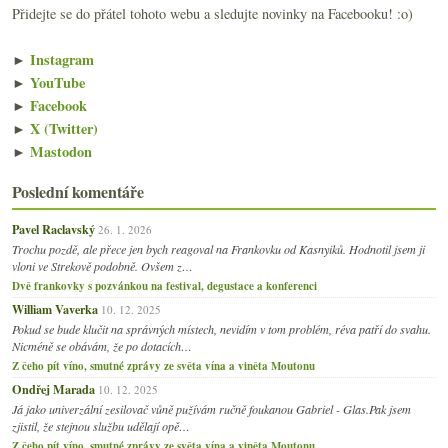
Přidejte se do přátel tohoto webu a sledujte novinky na Facebooku! :o)
►
Instagram
►
YouTube
►
Facebook
►
X (Twitter)
►
Mastodon
Poslední komentáře
Pavel Raclavský
26. 1. 2026
Trochu pozdě, ale přece jen bych reagoval na Frankovku od Kasnyiků. Hodnotil jsem ji
vloni ve Strekově podobně. Ovšem z…
Dvě frankovky s pozvánkou na festival, degustace a konferenci
William Vaverka
10. 12. 2025
Pokud se bude klučit na správných místech, nevidím v tom problém, réva patří do svahu.
Nicméně se obávám, že po dotacích…
Z čeho pít víno, smutné zprávy ze světa vína a viněta Moutonu
Ondřej Marada
10. 12. 2025
Já jako univerzální zesilovač vůně pužívám ručně foukanou Gabriel - Glas.Pak jsem
zjistil, že stejnou službu udělají opě…
Z čeho pít víno, smutné zprávy ze světa vína a viněta Moutonu