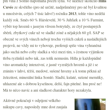
Hilla
pití vína z Somló napomáhá početí syna. Ve sklence skončilo
Cuvée
ze skvělého (pro ně určitě, nadprůměrný pro ně byl kvalitou
2013
u množstvín, celých 7 tisíc lahví!) ročníku
, tohle víno nedělá
každý rok. Směs 60 % Hárslevelű, 30 % Juhfark a 10 % Furmint,
výběr top hroznů s jasným vlivem botrytidy, ze čtyř postupných
sběrů, zbytkový cukr už ve sladké zóně a nějakých 60 g/l. SAP se
obecně ve svých vínech nebojí trochu vyšších cukrů a nasládlejších
projevů, ne vždy mi to vyhovuje, preferuji spíše vína vyhraněná
jako suchá nebo coby sladká a věci mezi tím, s čestnou výjimkou
třeba ryzlinků nebo tak, zas tolik nemusím. Hilla je každopádně
víno aromaticky intenzivní, z jasně vyzrálých hroznů a již i se
zráním v lahvi, těžší, medové, sušené hrozny a k tomu pěkná až
železitost, minerální linka Somló. Sladší, kulaté, sušené meruňky,
uhlazené ale s dobrou kyselinou, delší, fajn pitelné. Inu proč ne!
Má to něco navíc a ani sladkost charakter hory nezakryla.
Aktivně pokračuji v odpíjení velkého
nákupu cavy, naposledy mne dost zaujala