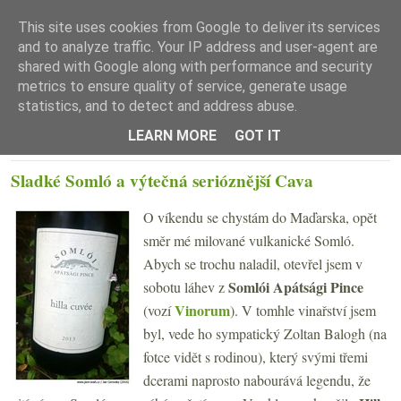
This site uses cookies from Google to deliver its services
and to analyze traffic. Your IP address and user-agent are
shared with Google along with performance and security
metrics to ensure quality of service, generate usage
statistics, and to detect and address abuse.
☰ Menu
LEARN MORE
GOT IT
ÚTERÝ 23. SRPNA 2016
Sladké Somló a výtečná serióznější Cava
O víkendu se chystám do Maďarska, opět
směr mé milované vulkanické Somló.
Abych se trochu naladil, otevřel jsem v
Somlói Apátsági Pince
sobotu láhev z
Vinorum
(vozí
). V tomhle vinařství jsem
byl, vede ho sympatický Zoltan Balogh (na
fotce vidět s rodinou), který svými třemi
dcerami naprosto nabourává legendu, že