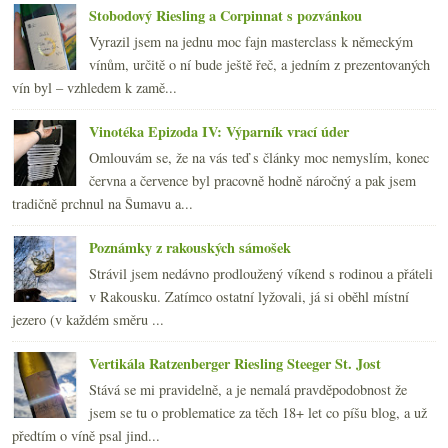
Stobodový Riesling a Corpinnat s pozvánkou
Vyrazil jsem na jednu moc fajn masterclass k německým
vínům, určitě o ní bude ještě řeč, a jedním z prezentovaných
vín byl – vzhledem k zamě...
Vinotéka Epizoda IV: Výparník vrací úder
Omlouvám se, že na vás teď s články moc nemyslím, konec
června a července byl pracovně hodně náročný a pak jsem
tradičně prchnul na Šumavu a...
Poznámky z rakouských sámošek
Strávil jsem nedávno prodloužený víkend s rodinou a přáteli
v Rakousku. Zatímco ostatní lyžovali, já si oběhl místní
jezero (v každém směru ...
Vertikála Ratzenberger Riesling Steeger St. Jost
Stává se mi pravidelně, a je nemalá pravděpodobnost že
jsem se tu o problematice za těch 18+ let co píšu blog, a už
předtím o víně psal jind...