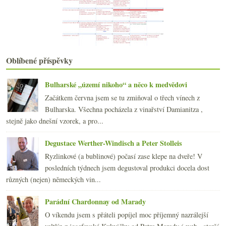
července
(19)
►
června
(22)
►
května
(22)
►
dubna
(21)
►
března
(21)
►
Oblíbené příspěvky
února
(21)
►
ledna
(20)
►
Bulharské „území nikoho“ a něco k medvědovi
2015
(251)
►
Začátkem června jsem se tu zmiňoval o třech vínech z
2014
(254)
►
Bulharska. Všechna pocházela z vinařství Damianitza ,
2013
(249)
►
stejně jako dnešní vzorek, a pro...
2012
(254)
►
2011
(252)
►
Degustace Werther-Windisch a Peter Stolleis
2010
(249)
►
Ryzlinkové (a bublinové) počasí zase klepe na dveře! V
2009
(249)
►
posledních týdnech jsem degustoval produkci docela dost
2008
(270)
►
různých (nejen) německých vin...
2007
(108)
►
Parádní Chardonnay od Marady
O víkendu jsem s přáteli popíjel moc příjemný nazrálejší