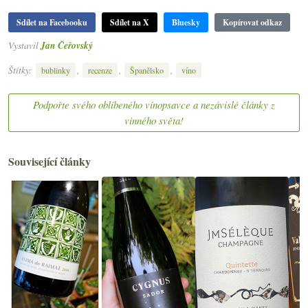
Sdílet na Facebooku
Sdílet na X
Bluesky
Kopírovat odkaz
Vystavil
Jan Čeřovský
Štítky:
,
,
,
bublinky
recenze
Španělsko
víno
Podpořte svého oblíbeného vínopsavce a nezávislé články z
vinného světa!
Související články