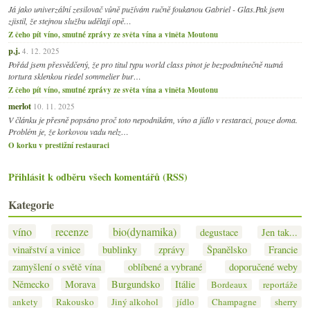
Já jako univerzální zesilovač vůně pužívám ručně foukanou Gabriel - Glas.Pak jsem
zjistil, že stejnou službu udělají opě…
Z čeho pít víno, smutné zprávy ze světa vína a viněta Moutonu
p.j.
4. 12. 2025
Pořád jsem přesvědčený, že pro titul typu world class pinot je bezpodmínečně nutná
tortura sklenkou riedel sommelier bur…
Z čeho pít víno, smutné zprávy ze světa vína a viněta Moutonu
merlot
10. 11. 2025
V článku je přesně popsáno proč toto nepodnikám, víno a jídlo v restaraci, pouze doma.
Problém je, že korkovou vadu nelz…
O korku v prestižní restauraci
Přihlásit k odběru všech komentářů (RSS)
Kategorie
víno
recenze
bio(dynamika)
degustace
Jen tak...
vinařství a vinice
bublinky
zprávy
Španělsko
Francie
zamyšlení o světě vína
oblíbené a vybrané
doporučené weby
Německo
Morava
Burgundsko
Itálie
Bordeaux
reportáže
ankety
Rakousko
Jiný alkohol
jídlo
Champagne
sherry