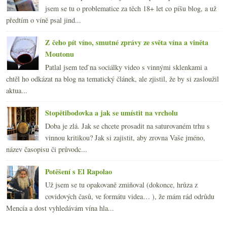
jsem se tu o problematice za těch 18+ let co píšu blog, a už
předtím o víně psal jind...
Z čeho pít víno, smutné zprávy ze světa vína a viněta
Moutonu
Patlal jsem teď na sociálky video s vinnými sklenkami a
chtěl ho odkázat na blog na tematický článek, ale zjistil, že by si zasloužil
aktua...
Stopětibodovka a jak se umístit na vrcholu
Doba je zlá. Jak se chcete prosadit na saturovaném trhu s
vinnou kritikou? Jak si zajistit, aby zrovna Vaše jméno,
název časopisu či průvodc...
Potěšení s El Rapolao
Už jsem se tu opakovaně zmiňoval (dokonce, hrůza z
covidových časů, ve formátu videa… ), že mám rád odrůdu
Mencía a dost vyhledávám vína hla...