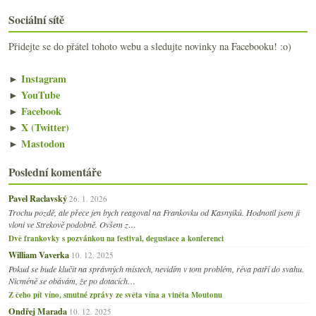
Sociální sítě
Přidejte se do přátel tohoto webu a sledujte novinky na Facebooku! :o)
►
Instagram
►
YouTube
►
Facebook
►
X (Twitter)
►
Mastodon
Poslední komentáře
Pavel Raclavský
26. 1. 2026
Trochu pozdě, ale přece jen bych reagoval na Frankovku od Kasnyiků. Hodnotil jsem ji
vloni ve Strekově podobně. Ovšem z…
Dvě frankovky s pozvánkou na festival, degustace a konferenci
William Vaverka
10. 12. 2025
Pokud se bude klučit na správných místech, nevidím v tom problém, réva patří do svahu.
Nicméně se obávám, že po dotacích…
Z čeho pít víno, smutné zprávy ze světa vína a viněta Moutonu
Ondřej Marada
10. 12. 2025