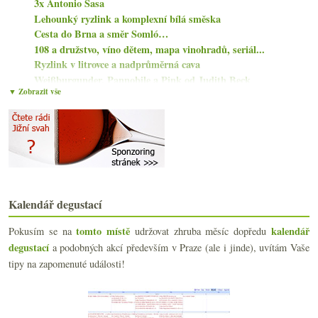
3x Antonio Sasa
Lehounký ryzlink a komplexní bílá směska
Cesta do Brna a směr Somló…
108 a družstvo, víno dětem, mapa vinohradů, seriál...
Ryzlink v litrovce a nadprůměrná cava
Weißburgunder, Pannobile a Pink od Judith Beck
▼ Zobrazit vše
Sladké Somló a výtečná serióznější Cava
Osmiletý Lagavulin
Vinař roku 2016 a něco čtení na víkend
Velké modré z Egeru
Clos du Jaugueyron aneb stará škola Bordeaux
Dvakrát Modrý portugal od Maguly
Pro něho/pro ni, víno tekoucí proudem a pár drobností
Bojanovský sklep Uherek a Frankovka od Springera
Kalendář degustací
Barolo a Bernety aneb hospodské úlovky
tomto místě
kalendář
Pokusím se na
udržovat zhruba měsíc dopředu
Směr dovolená…
degustací
a podobných akcí především v Praze (ale i jinde), uvítám Vaše
Parádní frankovka a dvě další lehčí červená
Naturální novinky z Francie u Fajšmekra
tipy na zapomenuté události!
La lavande! A krásný Pinot od Judith Beck
Zemřel Libor Ševčík
4x Cava od supermarketovky po speciality