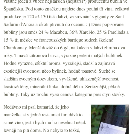
vlastně jeden z vůbec nejstarších (nejstarší?) producentů bublin ve
Španělsku. Pod touto značkou najdete dnes pouhá tři vína, celková
produkce je 120 až 130 tisíc lahví, ve srovnání s giganty ze Sant
Sadurní d'Anoia a okolí plivnutí do oceánu :-) Dnes popisované
bubliny jsou směs 24 % Macabeu, 36% Xarel·lo, 25 % Parellada a
15 % tři měsíce ve francouzských barrique sudech školené
Chardonnay. Menší dozáž do 6 g/l, na kalech v lahvi zhruba dva
roky. Tmavší citronová barva, výrazné perlení malých bublinek.
Hodně výrazné, efektní aroma, vyzrálejší, sladší a zajímavá
exotičtější ovocnost, něco bylinek, hodně toastové. Suché se
sladším ovocným dozvukem, vyvážené, uhlazenější ovocnost,
toastové tóny, minerální linka, dobrá délka. Serióznější, pěkné
bubliny. Taky už trochu vyšší cenová kategorie přes čtyři stovky.
Nedávno mi psal kamarád, že jeho
manželka si v jedné restauraci furt dává to
samé víno, jestli bych mu ho nesehnal nějak
levněji na pití doma. No nebylo to těžké,