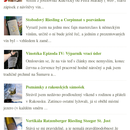
veltlín z josefovské Kukvičky od Petra Marady ( web , starší
zápisek z návštěvy vin...
Stobodový Riesling a Corpinnat s pozvánkou
Vyrazil jsem na jednu moc fajn masterclass k německým
vínům, určitě o ní bude ještě řeč, a jedním z prezentovaných
vín byl – vzhledem k zamě...
Vinotéka Epizoda IV: Výparník vrací úder
Omlouvám se, že na vás teď s články moc nemyslím, konec
června a července byl pracovně hodně náročný a pak jsem
tradičně prchnul na Šumavu a...
Poznámky z rakouských sámošek
Strávil jsem nedávno prodloužený víkend s rodinou a přáteli
v Rakousku. Zatímco ostatní lyžovali, já si oběhl místní
jezero (v každém směru ...
Vertikála Ratzenberger Riesling Steeger St. Jost
Stává se mi pravidelně, a je nemalá pravděpodobnost že