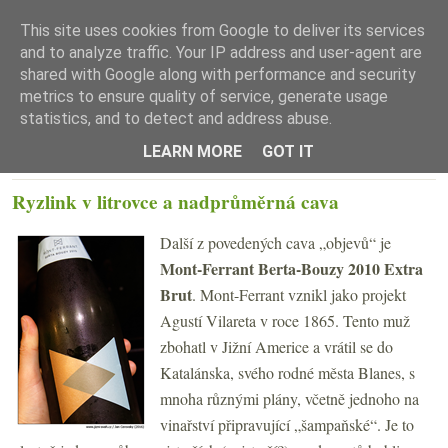
This site uses cookies from Google to deliver its services
and to analyze traffic. Your IP address and user-agent are
shared with Google along with performance and security
metrics to ensure quality of service, generate usage
statistics, and to detect and address abuse.
☰ Menu
LEARN MORE
GOT IT
ČTVRTEK 25. SRPNA 2016
Ryzlink v litrovce a nadprůměrná cava
Další z povedených cava „objevů“ je
Mont-Ferrant Berta-Bouzy 2010 Extra
Brut
. Mont-Ferrant vznikl jako projekt
Agustí Vilareta v roce 1865. Tento muž
zbohatl v Jižní Americe a vrátil se do
Katalánska, svého rodné města Blanes, s
mnoha různými plány, včetně jednoho na
vinařství připravující „šampaňské“. Je to