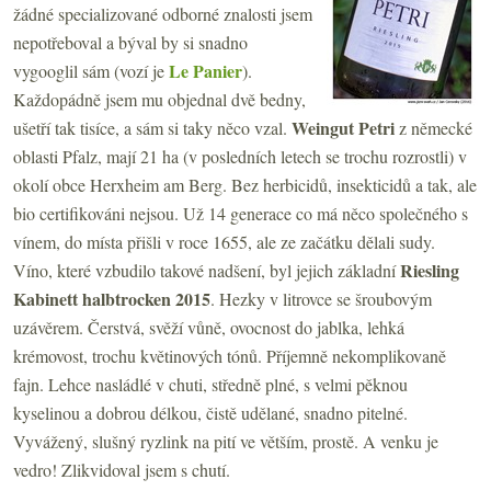
žádné specializované odborné znalosti jsem
nepotřeboval a býval by si snadno
Le Panier
vygooglil sám (vozí je
).
Každopádně jsem mu objednal dvě bedny,
Weingut Petri
ušetří tak tisíce, a sám si taky něco vzal.
z německé
oblasti Pfalz, mají 21 ha (v posledních letech se trochu rozrostli) v
okolí obce Herxheim am Berg. Bez herbicidů, insekticidů a tak, ale
bio certifikováni nejsou. Už 14 generace co má něco společného s
vínem, do místa přišli v roce 1655, ale ze začátku dělali sudy.
Riesling
Víno, které vzbudilo takové nadšení, byl jejich základní
Kabinett halbtrocken 2015
. Hezky v litrovce se šroubovým
uzávěrem. Čerstvá, svěží vůně, ovocnost do jablka, lehká
krémovost, trochu květinových tónů. Příjemně nekomplikovaně
fajn. Lehce nasládlé v chuti, středně plné, s velmi pěknou
kyselinou a dobrou délkou, čistě udělané, snadno pitelné.
Vyvážený, slušný ryzlink na pití ve větším, prostě. A venku je
vedro! Zlikvidoval jsem s chutí.