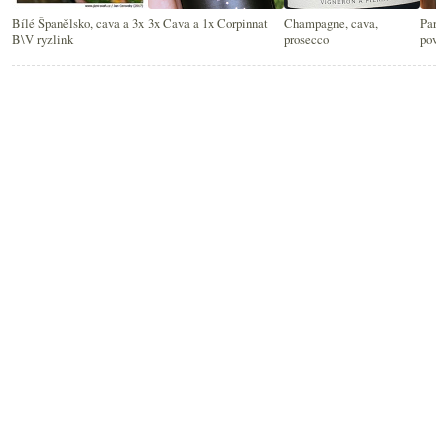
Bílé Španělsko, cava a 3x
3x Cava a 1x Corpinnat
Champagne, cava,
Parád
B\V ryzlink
prosecco
poved
ryzli