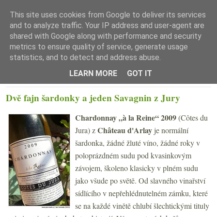
This site uses cookies from Google to deliver its services
and to analyze traffic. Your IP address and user-agent are
shared with Google along with performance and security
metrics to ensure quality of service, generate usage
statistics, and to detect and address abuse.
☰ Menu
LEARN MORE
GOT IT
ČTVRTEK 15. SRPNA 2013
Dvě fajn šardonky a jeden Savagnin z Jury
Chardonnay „à la Reine“ 2009
(Côtes du
Château d'Arlay
Jura)
z
je normální
šardonka, žádné žluté víno, žádné roky v
poloprázdném sudu pod kvasinkovým
závojem, školeno klasicky v plném sudu
jako všude po světě. Od slavného vinařství
sídlícího v nepřehlédnutelném zámku, které
se na každé vinětě chlubí šlechtickými tituly