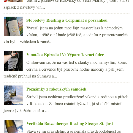
veltlín z josefovské Kukvičky od Petra Marady ( web , starší
zápisek z návštěvy vin...
Stobodový Riesling a Corpinnat s pozvánkou
Vyrazil jsem na jednu moc fajn masterclass k německým
vínům, určitě o ní bude ještě řeč, a jedním z prezentovaných
vín byl – vzhledem k zamě...
Vinotéka Epizoda IV: Výparník vrací úder
Omlouvám se, že na vás teď s články moc nemyslím, konec
června a července byl pracovně hodně náročný a pak jsem
tradičně prchnul na Šumavu a...
Poznámky z rakouských sámošek
Strávil jsem nedávno prodloužený víkend s rodinou a přáteli
v Rakousku. Zatímco ostatní lyžovali, já si oběhl místní
jezero (v každém směru ...
Vertikála Ratzenberger Riesling Steeger St. Jost
Stává se mi pravidelně, a je nemalá pravděpodobnost že