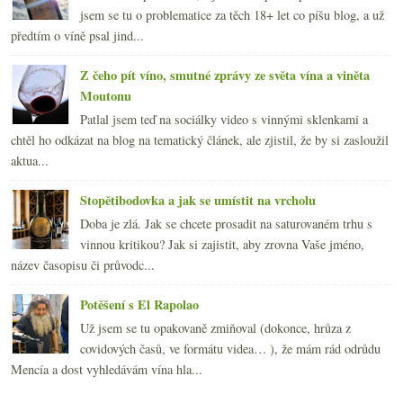
jsem se tu o problematice za těch 18+ let co píšu blog, a už
předtím o víně psal jind...
Z čeho pít víno, smutné zprávy ze světa vína a viněta
Moutonu
Patlal jsem teď na sociálky video s vinnými sklenkami a
chtěl ho odkázat na blog na tematický článek, ale zjistil, že by si zasloužil
aktua...
Stopětibodovka a jak se umístit na vrcholu
Doba je zlá. Jak se chcete prosadit na saturovaném trhu s
vinnou kritikou? Jak si zajistit, aby zrovna Vaše jméno,
název časopisu či průvodc...
Potěšení s El Rapolao
Už jsem se tu opakovaně zmiňoval (dokonce, hrůza z
covidových časů, ve formátu videa… ), že mám rád odrůdu
Mencía a dost vyhledávám vína hla...