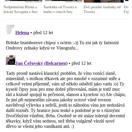
Nadprůměrná Rhôna a
Šardonka od Tissota a
Dvě parádní šardonky od
Dvě v
krásný Savagnin z Jury
kniha o vínech Jury
Tissota
Fajn