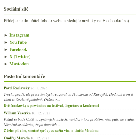
Sociální sítě
Přidejte se do přátel tohoto webu a sledujte novinky na Facebooku! :o)
►
Instagram
►
YouTube
►
Facebook
►
X (Twitter)
►
Mastodon
Poslední komentáře
Pavel Raclavský
26. 1. 2026
Trochu pozdě, ale přece jen bych reagoval na Frankovku od Kasnyiků. Hodnotil jsem ji
vloni ve Strekově podobně. Ovšem z…
Dvě frankovky s pozvánkou na festival, degustace a konferenci
William Vaverka
10. 12. 2025
Pokud se bude klučit na správných místech, nevidím v tom problém, réva patří do svahu.
Nicméně se obávám, že po dotacích…
Z čeho pít víno, smutné zprávy ze světa vína a viněta Moutonu
Ondřej Marada
10. 12. 2025