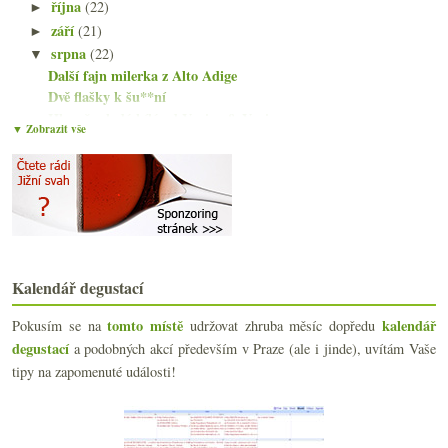
října
(22)
►
září
(21)
►
srpna
(22)
▼
Další fajn milerka z Alto Adige
Dvě flašky k šu**ní
Hlavně mladá bílá od Venica & Venica
▼ Zobrazit vše
Alsaská viniční směska „Z…“ a fajn Chablis
Voňavý Sauvignon a povedený klasický Ryzlink
Vinař roku 2013, spousta cukru, první „burčáky“
Desetkrát József Horváth alias Ráspi
Efektní sicilská šardonka
Vinařem roku 2013 se stane…
Čtvery bublinky vinařství Pierre Gerbais
Kalendář degustací
Nejvyšší Barolo, tedy alespoň vinicí
Dvě fajn šardonky a jeden Savagnin z Jury
tomto místě
kalendář
Pokusím se na
udržovat zhruba měsíc dopředu
Co udělá jeden bod
degustací
a podobných akcí především v Praze (ale i jinde), uvítám Vaše
Nejen sauvignony k pětistému výročí Mellota
tipy na zapomenuté události!
Víkend u Máchova jezera
Champagne Krug část II. – Grande Cuvée
Méně známá místa spojená s vínem?
Prosecco v podobě dosti nadprůměrné – Cuvée del Fo...