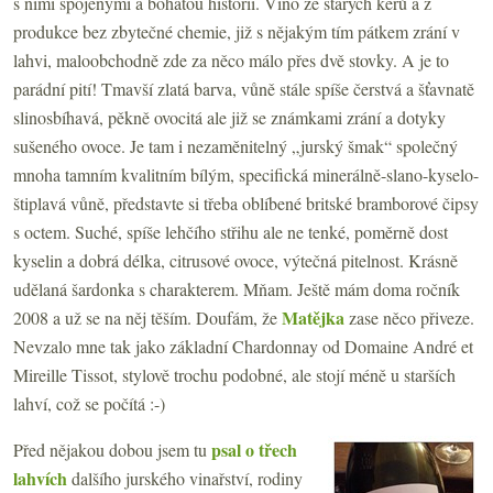
s nimi spojenými a bohatou historií. Víno ze starých keřů a z
produkce bez zbytečné chemie, již s nějakým tím pátkem zrání v
lahvi, maloobchodně zde za něco málo přes dvě stovky. A je to
parádní pití! Tmavší zlatá barva, vůně stále spíše čerstvá a šťavnatě
slinosbíhavá, pěkně ovocitá ale již se známkami zrání a dotyky
sušeného ovoce. Je tam i nezaměnitelný „jurský šmak“ společný
mnoha tamním kvalitním bílým, specifická minerálně-slano-kyselo-
štiplavá vůně, představte si třeba oblíbené britské bramborové čipsy
s octem. Suché, spíše lehčího střihu ale ne tenké, poměrně dost
kyselin a dobrá délka, citrusové ovoce, výtečná pitelnost. Krásně
udělaná šardonka s charakterem. Mňam. Ještě mám doma ročník
Matějka
2008 a už se na něj těším. Doufám, že
zase něco přiveze.
Nevzalo mne tak jako základní Chardonnay od Domaine André et
Mireille Tissot, stylově trochu podobné, ale stojí méně u starších
lahví, což se počítá :-)
psal o třech
Před nějakou dobou jsem tu
lahvích
dalšího jurského vinařství, rodiny