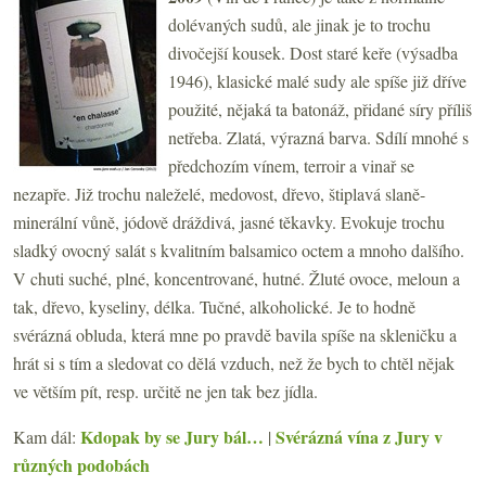
dolévaných sudů, ale jinak je to trochu
divočejší kousek. Dost staré keře (výsadba
1946), klasické malé sudy ale spíše již dříve
použité, nějaká ta batonáž, přidané síry příliš
netřeba. Zlatá, výrazná barva. Sdílí mnohé s
předchozím vínem, terroir a vinař se
nezapře. Již trochu naleželé, medovost, dřevo, štiplavá slaně-
minerální vůně, jódově dráždivá, jasné těkavky. Evokuje trochu
sladký ovocný salát s kvalitním balsamico octem a mnoho dalšího.
V chuti suché, plné, koncentrované, hutné. Žluté ovoce, meloun a
tak, dřevo, kyseliny, délka. Tučné, alkoholické. Je to hodně
svérázná obluda, která mne po pravdě bavila spíše na skleničku a
hrát si s tím a sledovat co dělá vzduch, než že bych to chtěl nějak
ve větším pít, resp. určitě ne jen tak bez jídla.
Kdopak by se Jury bál…
Svérázná vína z Jury v
Kam dál:
|
různých podobách