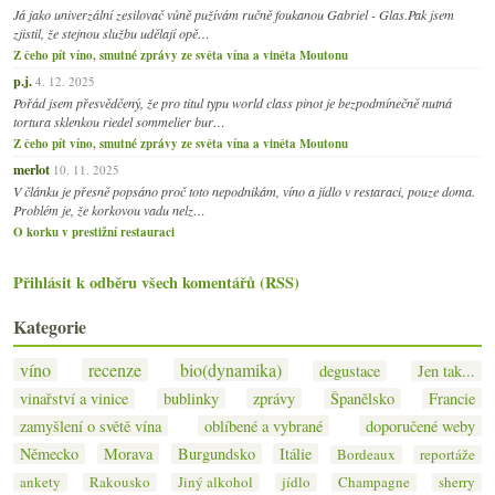
Já jako univerzální zesilovač vůně pužívám ručně foukanou Gabriel - Glas.Pak jsem
zjistil, že stejnou službu udělají opě…
Z čeho pít víno, smutné zprávy ze světa vína a viněta Moutonu
p.j.
4. 12. 2025
Pořád jsem přesvědčený, že pro titul typu world class pinot je bezpodmínečně nutná
tortura sklenkou riedel sommelier bur…
Z čeho pít víno, smutné zprávy ze světa vína a viněta Moutonu
merlot
10. 11. 2025
V článku je přesně popsáno proč toto nepodnikám, víno a jídlo v restaraci, pouze doma.
Problém je, že korkovou vadu nelz…
O korku v prestižní restauraci
Přihlásit k odběru všech komentářů (RSS)
Kategorie
víno
recenze
bio(dynamika)
degustace
Jen tak...
vinařství a vinice
bublinky
zprávy
Španělsko
Francie
zamyšlení o světě vína
oblíbené a vybrané
doporučené weby
Německo
Morava
Burgundsko
Itálie
Bordeaux
reportáže
ankety
Rakousko
Jiný alkohol
jídlo
Champagne
sherry