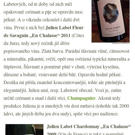
Labetových, od té doby od nich měl
opakovaně crémant a pije se opravdu moc
pěkně. A o víkendu ozkoušel i další dvě
Julien Labet Fleur
vína. První z nich byl
de Savagnin „En Chalasse“ 2011
(Côtes
du Jura), tedy nový ročník již dříve
popisovaného vína. Zlatá barva. Parádní šťavnatá vůně, citrusovost
a mineralita, pikantní, svěží, opět ona svérázná typická mineralita a
štiplavost. Šťavnaté a poměrně plné v chuti, výtečná kyselina,
důrazné a bohaté, vrstevnaté delší bílé. Opravdu hodně pěkné.
Desítka mi přišla znatelně koncentrovanější, tohle ale pitelnější a
elegantnější. Julien umí, resp. Labetové obecně. Vozí je, zatím
Champagnier
určitě crémant a snad i další věci,
. Akorát tedy
produkce Juliena je u mnohých vín dost mrňavá (tohohle tak 2000
lahví, ale jiných třeba jen dva sudy), spíše věci pro nadšence.
Julien Labet Chardonnay „En Chalasse“
2009
(Vin de France) je také z normálně