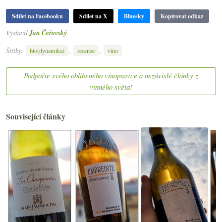
Sdílet na Facebooku
Sdílet na X
Bluesky
Kopírovat odkaz
Vystavil
Jan Čeřovský
Štítky:
,
,
bio(dynamika)
recenze
víno
Podpořte svého oblíbeného vínopsavce a nezávislé články z
vinného světa!
Související články