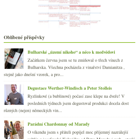
Le Chardonnay de Chardonnay
Víc než víno? Přidej limetku, grep či colu…
Ani A, ani B… Viña AB
Francouzské rosé a dva slaďoši z Itálie
července
(22)
►
Oblíbené příspěvky
června
(17)
►
května
(21)
►
Bulharské „území nikoho“ a něco k medvědovi
dubna
(21)
►
Začátkem června jsem se tu zmiňoval o třech vínech z
března
(21)
►
Bulharska. Všechna pocházela z vinařství Damianitza ,
února
(20)
►
stejně jako dnešní vzorek, a pro...
ledna
(22)
►
2012
(254)
►
Degustace Werther-Windisch a Peter Stolleis
2011
(252)
►
Ryzlinkové (a bublinové) počasí zase klepe na dveře! V
2010
(249)
►
posledních týdnech jsem degustoval produkci docela dost
2009
(249)
►
různých (nejen) německých vin...
2008
(270)
►
2007
(108)
►
Parádní Chardonnay od Marady
O víkendu jsem s přáteli popíjel moc příjemný nazrálejší