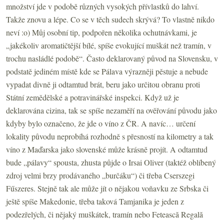
množství jde v podobě různých vysokých přívlastků do lahví.
Takže znovu a lépe. Co se v těch sudech skrývá? To vlastně nikdo
neví :o) Můj osobní tip, podpořen několika ochutnávkami, je
„jakékoliv aromatičtější bílé, spíše evokující muškát než tramín, v
trochu nasládlé podobě“. Často deklarovaný původ na Slovensku, v
podstatě jediném místě kde se Pálava výrazněji pěstuje a nebude
vypadat divně ji odtamtud brát, beru jako určitou obranu proti
Státní zemědělské a potravinářské inspekci. Když už je
deklarována cizina, tak se spíše nezaměří na ověřování původu jako
kdyby bylo označeno, že jde o víno z ČR. A navíc… určení
lokality původu neprobíhá rozhodně s přesností na kilometry a tak
víno z Maďarska jako slovenské může krásně projít. A odtamtud
bude „pálavy“ spousta, zhusta půjde o Irsai Oliver (taktéž oblíbený
zdroj velmi brzy prodávaného „burčáku“) či třeba Cserszegi
Fűszeres. Stejně tak ale může jít o nějakou voňavku ze Srbska či
ještě spíše Makedonie, třeba taková Tamjanika je jeden z
podezřelých, či nějaký muškátek, tramín nebo Fetească Regală