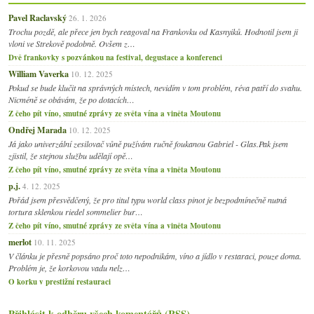
Pavel Raclavský
26. 1. 2026
Trochu pozdě, ale přece jen bych reagoval na Frankovku od Kasnyiků. Hodnotil jsem ji
vloni ve Strekově podobně. Ovšem z…
Dvě frankovky s pozvánkou na festival, degustace a konferenci
William Vaverka
10. 12. 2025
Pokud se bude klučit na správných místech, nevidím v tom problém, réva patří do svahu.
Nicméně se obávám, že po dotacích…
Z čeho pít víno, smutné zprávy ze světa vína a viněta Moutonu
Ondřej Marada
10. 12. 2025
Já jako univerzální zesilovač vůně pužívám ručně foukanou Gabriel - Glas.Pak jsem
zjistil, že stejnou službu udělají opě…
Z čeho pít víno, smutné zprávy ze světa vína a viněta Moutonu
p.j.
4. 12. 2025
Pořád jsem přesvědčený, že pro titul typu world class pinot je bezpodmínečně nutná
tortura sklenkou riedel sommelier bur…
Z čeho pít víno, smutné zprávy ze světa vína a viněta Moutonu
merlot
10. 11. 2025
V článku je přesně popsáno proč toto nepodnikám, víno a jídlo v restaraci, pouze doma.
Problém je, že korkovou vadu nelz…
O korku v prestižní restauraci
Přihlásit k odběru všech komentářů (RSS)