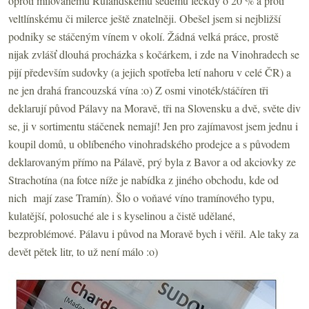
oproti milovanému Rulandskému šedému leckdy o 20 % a proti
veltlínskému či milerce ještě znatelněji. Obešel jsem si nejbližší
podniky se stáčeným vínem v okolí. Žádná velká práce, prostě
nijak zvlášť dlouhá procházka s kočárkem, i zde na Vinohradech se
pijí především sudovky (a jejich spotřeba letí nahoru v celé ČR) a
ne jen drahá francouzská vína :o) Z osmi vinoték/stáčíren tři
deklarují původ Pálavy na Moravě, tři na Slovensku a dvě, světe div
se, ji v sortimentu stáčenek nemají! Jen pro zajímavost jsem jednu i
koupil domů, u oblíbeného vinohradského prodejce a s původem
deklarovaným přímo na Pálavě, prý byla z Bavor a od akciovky ze
Strachotína (na fotce níže je nabídka z jiného obchodu, kde od
nich mají zase Tramín). Šlo o voňavé víno tramínového typu,
kulatější, polosuché ale i s kyselinou a čistě udělané,
bezproblémové. Pálavu i původ na Moravě bych i věřil. Ale taky za
devět pětek litr, to už není málo :o)