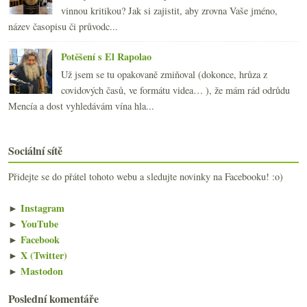
vinnou kritikou? Jak si zajistit, aby zrovna Vaše jméno,
název časopisu či průvodc...
Potěšení s El Rapolao
Už jsem se tu opakovaně zmiňoval (dokonce, hrůza z
covidových časů, ve formátu videa… ), že mám rád odrůdu
Mencía a dost vyhledávám vína hla...
Sociální sítě
Přidejte se do přátel tohoto webu a sledujte novinky na Facebooku! :o)
►
Instagram
►
YouTube
►
Facebook
►
X (Twitter)
►
Mastodon
Poslední komentáře