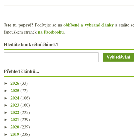
Jste tu poprvé?
oblíbené a vybrané články
Podívejte se na
a staňte se
na Facebooku
fanouškem stránek
.
Hledáte konkrétní článek?
Přehled článků...
2026
(33)
►
2025
(72)
►
2024
(106)
►
2023
(160)
►
2022
(225)
►
2021
(239)
►
2020
(239)
►
2019
(238)
►