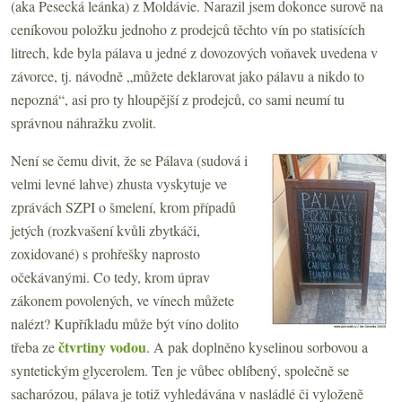
(aka Pesecká leánka) z Moldávie. Narazil jsem dokonce surově na
ceníkovou položku jednoho z prodejců těchto vín po statisících
litrech, kde byla pálava u jedné z dovozových voňavek uvedena v
závorce, tj. návodně „můžete deklarovat jako pálavu a nikdo to
nepozná“, asi pro ty hloupější z prodejců, co sami neumí tu
správnou náhražku zvolit.
Není se čemu divit, že se Pálava (sudová i
velmi levné lahve) zhusta vyskytuje ve
zprávách SZPI o šmelení, krom případů
jetých (rozkvašení kvůli zbytkáči,
zoxidované) s prohřešky naprosto
očekávanými. Co tedy, krom úprav
zákonem povolených, ve vínech můžete
nalézt? Kupříkladu může být víno dolito
čtvrtiny vodou
třeba ze
. A pak doplněno kyselinou sorbovou a
syntetickým glycerolem. Ten je vůbec oblíbený, společně se
sacharózou, pálava je totiž vyhledávána v nasládlé či vyloženě