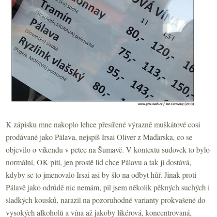
K zápisku mne nakoplo lehce přesířené výrazně muškátové cosi
prodávané jako Pálava, nejspíš Irsai Oliver z Maďarska, co se
objevilo o víkendu v petce na Šumavě. V kontextu sudovek to bylo
normální, OK pití, jen prostě lid chce Pálavu a tak ji dostává,
kdyby se to jmenovalo Irsai asi by šlo na odbyt hůř. Jinak proti
Pálavě jako odrůdě nic nemám, pil jsem několik pěkných suchých i
sladkých kousků, narazil na pozoruhodné varianty prokvašené do
vysokých alkoholů a vína až jakoby likérová, koncentrovaná,