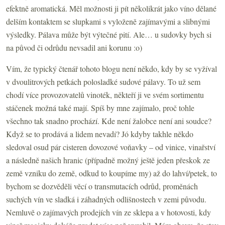
efektně aromatická. Měl možnosti ji pít několikrát jako víno dělané
delším kontaktem se slupkami s vyloženě zajímavými a slibnými
výsledky. Pálava může být výtečné pití. Ale… u sudovky bych si
na původ či odrůdu nevsadil ani korunu :o)
Vím, že typický čtenář tohoto blogu není někdo, kdy by se vyžíval
v dvoulitrových petkách polosladké sudové pálavy. To už sem
chodí více provozovatelů vinoték, někteří ji ve svém sortimentu
stáčenek možná také mají. Spíš by mne zajímalo, proč tohle
všechno tak snadno prochází. Kde není žalobce není ani soudce?
Když se to prodává a lidem nevadí? Jó kdyby takhle někdo
sledoval osud pár cisteren dovozové voňavky – od vinice, vinařství
a následně našich hranic (případně možný ještě jeden přeskok ze
země vzniku do země, odkud to koupíme my) až do lahví/petek, to
bychom se dozvěděli věcí o transmutacích odrůd, proměnách
suchých vín ve sladká i záhadných odlišnostech v zemi původu.
Nemluvě o zajímavých prodejích vín ze sklepa a v hotovosti, kdy