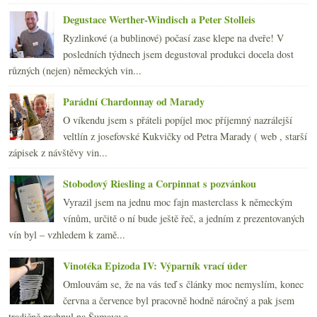
2012
(254)
►
Degustace Werther-Windisch a Peter Stolleis
2011
(252)
►
Ryzlinkové (a bublinové) počasí zase klepe na dveře! V
2010
(249)
►
posledních týdnech jsem degustoval produkci docela dost
2009
(249)
►
různých (nejen) německých vin...
2008
(270)
►
2007
(108)
►
Parádní Chardonnay od Marady
O víkendu jsem s přáteli popíjel moc příjemný nazrálejší
veltlín z josefovské Kukvičky od Petra Marady ( web , starší
zápisek z návštěvy vin...
Stobodový Riesling a Corpinnat s pozvánkou
Vyrazil jsem na jednu moc fajn masterclass k německým
vínům, určitě o ní bude ještě řeč, a jedním z prezentovaných
vín byl – vzhledem k zamě...
Vinotéka Epizoda IV: Výparník vrací úder
Omlouvám se, že na vás teď s články moc nemyslím, konec
června a července byl pracovně hodně náročný a pak jsem
tradičně prchnul na Šumavu a...