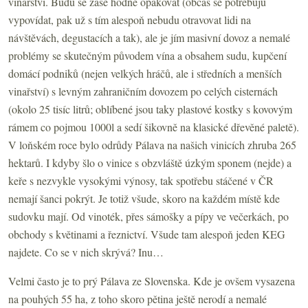
vinařství. Budu se zase hodně opakovat (občas se potřebuju
vypovídat, pak už s tím alespoň nebudu otravovat lidi na
návštěvách, degustacích a tak), ale je jím masivní dovoz a nemalé
problémy se skutečným původem vína a obsahem sudu, kupčení
domácí podniků (nejen velkých hráčů, ale i středních a menších
vinařství) s levným zahraničním dovozem po celých cisternách
(okolo 25 tisíc litrů; oblíbené jsou taky plastové kostky s kovovým
rámem co pojmou 1000l a sedí šikovně na klasické dřevěné paletě).
V loňském roce bylo odrůdy Pálava na našich vinicích zhruba 265
hektarů. I kdyby šlo o vinice s obzvláště úzkým sponem (nejde) a
keře s nezvykle vysokými výnosy, tak spotřebu stáčené v ČR
nemají šanci pokrýt. Je totiž všude, skoro na každém místě kde
sudovku mají. Od vinoték, přes sámošky a pípy ve večerkách, po
obchody s květinami a řeznictví. Všude tam alespoň jeden KEG
najdete. Co se v nich skrývá? Inu…
Velmi často je to prý Pálava ze Slovenska. Kde je ovšem vysazena
na pouhých 55 ha, z toho skoro pětina ještě nerodí a nemalé