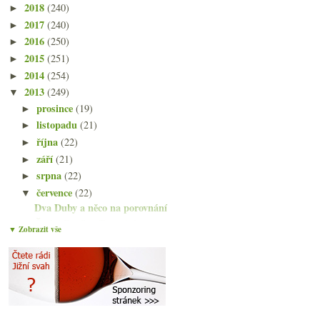
2018
(240)
►
2017
(240)
►
2016
(250)
►
2015
(251)
►
2014
(254)
►
2013
(249)
▼
prosince
(19)
►
listopadu
(21)
►
října
(22)
►
září
(21)
►
srpna
(22)
►
července
(22)
▼
Dva Duby a něco na porovnání
Český Pepík z Tasmánie
▼ Zobrazit vše
Suchý ryzlink a nejznámější fino sherry
Burgundská viniční pohroma a zatopený sklep
Modřanský viniční košt
Chablis od Drouhina a rezervní VDB od Nejedlíka
Hendrick’s a ti další aneb gin je bezva pití
Dva crémanty z Alsaska – Muré a Emile Beyer