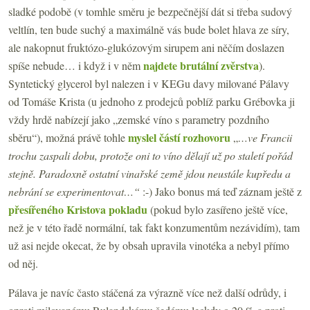
sladké podobě (v tomhle směru je bezpečnější dát si třeba sudový
veltlín, ten bude suchý a maximálně vás bude bolet hlava ze síry,
ale nakopnut fruktózo-glukózovým sirupem ani něčím doslazen
najdete brutální zvěrstva
spíše nebude… i když i v něm
).
Syntetický glycerol byl nalezen i v KEGu davy milované Pálavy
od Tomáše Krista (u jednoho z prodejců poblíž parku Grébovka ji
vždy hrdě nabízejí jako „zemské víno s parametry pozdního
myslel částí rozhovoru
sběru“), možná právě tohle
„
…ve Francii
trochu zaspali dobu, protože oni to víno dělají už po staletí pořád
stejně. Paradoxně ostatní vinařské země jdou neustále kupředu a
nebrání se experimentovat…“
:-) Jako bonus má teď záznam ještě z
přesířeného Kristova pokladu
(pokud bylo zasířeno ještě více,
než je v této řadě normální, tak fakt konzumentům nezávidím), tam
už asi nejde okecat, že by obsah upravila vinotéka a nebyl přímo
od něj.
Pálava je navíc často stáčená za výrazně více než další odrůdy, i