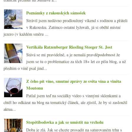
Poznámky z rakouských sámošek
Strávil jsem nedávno prodloužený víkend s rodinou a přáteli
v Rakousku. Zatímco ostatní lyžovali, já si oběhl místní
jezero (v každém směru ...
Vertikála Ratzenberger Riesling Steeger St. Jost
Stává se mi pravidelně, a je nemalá pravděpodobnost že
jsem se tu o problematice za těch 18+ let co píšu blog, a už
předtím o víně psal jind...
Z čeho pít víno, smutné zprávy ze světa vína a viněta
Moutonu
Patlal jsem teď na sociálky video s vinnými sklenkami a
chtěl ho odkázat na blog na tematický článek, ale zjistil, že by si zasloužil
aktua...
Stopětibodovka a jak se umístit na vrcholu
Doba je zlá. Jak se chcete prosadit na saturovaném trhu s