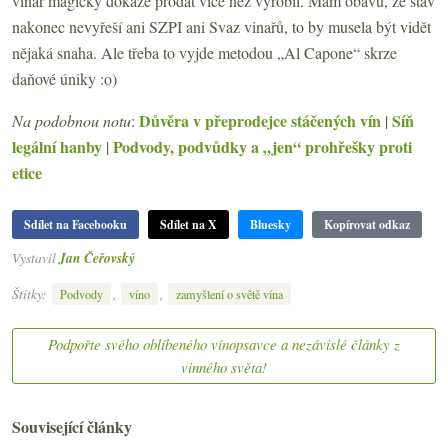
vinař magicky dokáže prodat více než vyrobil. Mám obavu, že stav
nakonec nevyřeší ani SZPI ani Svaz vinařů, to by musela být vidět
nějaká snaha. Ale třeba to vyjde metodou „Al Capone“ skrze
daňové úniky :o)
Důvěra v přeprodejce stáčených vín
Síň
Na podobnou notu
:
|
legální hanby
Podvody, podvůdky a „jen“ prohřešky proti
|
etice
Sdílet na Facebooku
Sdílet na X
Bluesky
Kopírovat odkaz
Vystavil
Jan Čeřovský
Štítky:
,
,
Podvody
víno
zamyšlení o světě vína
Podpořte svého oblíbeného vínopsavce a nezávislé články z
vinného světa!
Související články