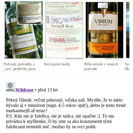
Podvody, podvůdky a
Síň legální hanby
Blbá nálada z vinných
Vezm
„jen“ prohřešky proti
podvodů
Mor
etice