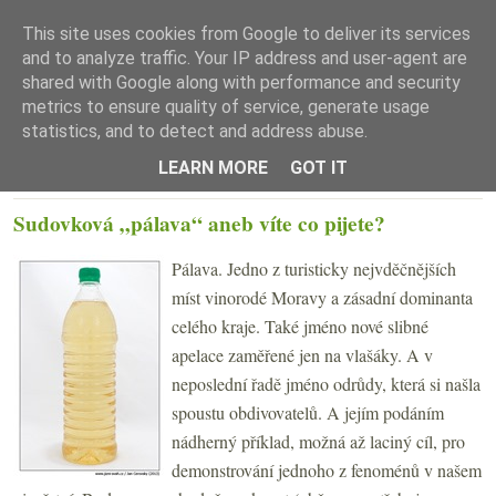
This site uses cookies from Google to deliver its services
and to analyze traffic. Your IP address and user-agent are
shared with Google along with performance and security
metrics to ensure quality of service, generate usage
statistics, and to detect and address abuse.
☰ Menu
LEARN MORE
GOT IT
ČTVRTEK 18. ČERVENCE 2013
Sudovková „pálava“ aneb víte co pijete?
Pálava. Jedno z turisticky nejvděčnějších
míst vinorodé Moravy a zásadní dominanta
celého kraje. Také jméno nové slibné
apelace zaměřené jen na vlašáky. A v
neposlední řadě jméno odrůdy, která si našla
spoustu obdivovatelů. A jejím podáním
nádherný příklad, možná až laciný cíl, pro
demonstrování jednoho z fenoménů v našem