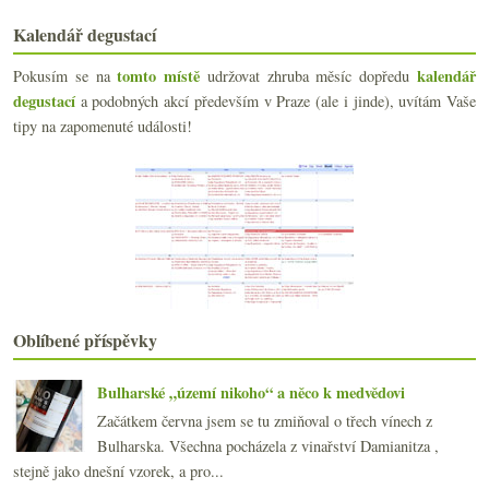
Ryzlink ze Sonberku a pinot od Manincoru
Kalendář degustací
Sudovková „pálava“ aneb víte co pijete?
Parádní Marsala a muškát od Marco de Bartoli
tomto místě
kalendář
Pokusím se na
udržovat zhruba měsíc dopředu
Základní Burgundsko, levná šťavnatá Sicílie a fajn...
degustací
a podobných akcí především v Praze (ale i jinde), uvítám Vaše
Víkend s petrolejem
tipy na zapomenuté události!
Čtení na léto – Jak mít rád víno Erica Asimova
Festival slovenských vinařství v Praze
Dvě vinařství z Jury u Fajnšmekra
Tokajský Furmint & výtečný alsaský Riesling
Od pár lahví z lesa
Frankovka od Korába a Zweigelt Jakuba Nováka
Champagne Krug část I. – O co vlastně jde
Klasické Beaujolais v moderním hávu
Důrazná červená vinařství Pietro Zardini
Oblíbené příspěvky
června
(17)
►
května
(21)
►
Bulharské „území nikoho“ a něco k medvědovi
dubna
(21)
►
Začátkem června jsem se tu zmiňoval o třech vínech z
března
(21)
►
Bulharska. Všechna pocházela z vinařství Damianitza ,
února
(20)
►
stejně jako dnešní vzorek, a pro...
ledna
(22)
►