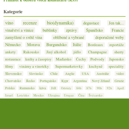
Kategorie
víno
recenze
bio(dynamika)
degustace
Jen tak...
vinařství a vinice
bublinky
zprávy
Španělsko
Francie
zamyšlení o světě vína
oblíbené a vybrané
doporučené weby
Německo
Morava
Burgundsko
Itálie
Bordeaux
reportáže
ankety
Rakousko
Jiný alkohol
jídlo
Champagne
sherry
restaurace
knihy a časopisy
Maďarsko
Čechy
Podvody
Japonsko
filmy
vinárny a vinotéky
Supermarketovky
kuchyně
speciality
Slovensko
Slovinsko
Chile
Anglie
USA
Austrálie
video
Chorvatsko
Řecko
Portugalsko
Kypr
Argentina
Nový Zéland
Gruzie
Polsko
Rumunsko
káva
JAR
Odrůdy
84b
87b
90b
92b
Apríl
Izrael
Lotyšsko
Mexiko
Ukrajina
Urugay
Čína
Švýcarsko
© 2007–2026
Jan Čeřovský
· Jižní svah — nejen o víně ·
Kontakt