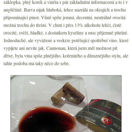
záklopka, plný korek a viněta s pár základními informacemi a to i v
angličtině. Barva nijak hluboká, lehce nazrálá na okrajích a trochu
připomínající pinot. Vůně spíše jemná, decentní, neutrálně ovocitá
možná trochu do třešní. V chuti i přes 13% alkoholu lehčí, čistě
ovocité, svěží, hladké, s dostatkem kyseliny a moc příjemně pitelné.
Jednoduché, ale vyvážené a veskrze potěšující spotřební víno, které
vypijete ani nevíte jak. Cannonau, která jsem měl možnost pít
dříve, byla vína spíše plnějšího, kořenitého a důraznějšího stylu, ale
tahle podoba má taky něco do sebe.