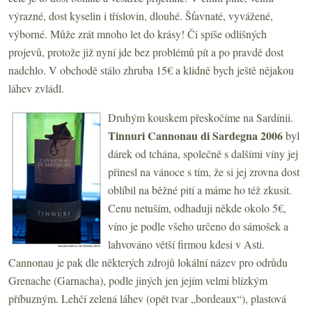
výrazné, dost kyselin i tříslovin, dlouhé. Šťavnaté, vyvážené,
výborné. Může zrát mnoho let do krásy! Či spíše odlišných
projevů, protože již nyní jde bez problémů pít a po pravdě dost
nadchlo. V obchodě stálo zhruba 15€ a klidně bych ještě nějakou
láhev zvládl.
Druhým kouskem přeskočíme na Sardínii.
Tinnuri Cannonau di Sardegna 2006
byl
dárek od tchána, společně s dalšími víny jej
přinesl na vánoce s tím, že si jej zrovna dost
oblíbil na běžné pití a máme ho též zkusit.
Cenu netuším, odhaduji někde okolo 5€,
víno je podle všeho určeno do sámošek a
lahvováno větší firmou kdesi v Asti.
Cannonau je pak dle některých zdrojů lokální název pro odrůdu
Grenache (Garnacha), podle jiných jen jejím velmi blízkým
příbuzným. Lehčí zelená láhev (opět tvar „bordeaux“), plastová