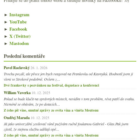
Přidejte se do přátel tohoto webu a sledujte novinky na Facebooku! :o)
►
Instagram
►
YouTube
►
Facebook
►
X (Twitter)
►
Mastodon
Poslední komentáře
Pavel Raclavský
26. 1. 2026
Trochu pozdě, ale přece jen bych reagoval na Frankovku od Kasnyiků. Hodnotil jsem ji
vloni ve Strekově podobně. Ovšem z…
Dvě frankovky s pozvánkou na festival, degustace a konferenci
William Vaverka
10. 12. 2025
Pokud se bude klučit na správných místech, nevidím v tom problém, réva patří do svahu.
Nicméně se obávám, že po dotacích…
Z čeho pít víno, smutné zprávy ze světa vína a viněta Moutonu
Ondřej Marada
10. 12. 2025
Já jako univerzální zesilovač vůně pužívám ručně foukanou Gabriel - Glas.Pak jsem
zjistil, že stejnou službu udělají opě…
Z čeho pít víno, smutné zprávy ze světa vína a viněta Moutonu