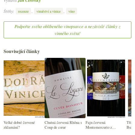
Vystavil
Jan Čeřovský
Štítky:
,
,
recenze
vinařství a vinice
víno
Podpořte svého oblíbeného vínopsavce a nezávislé články z
vinného světa!
Související články
Velké dobré červené
Chutná červená Rhôna s
Fajn červená
Tři s
zklamání?
Coup de cœur
Montemercurio z
Bulh
Montepulciana