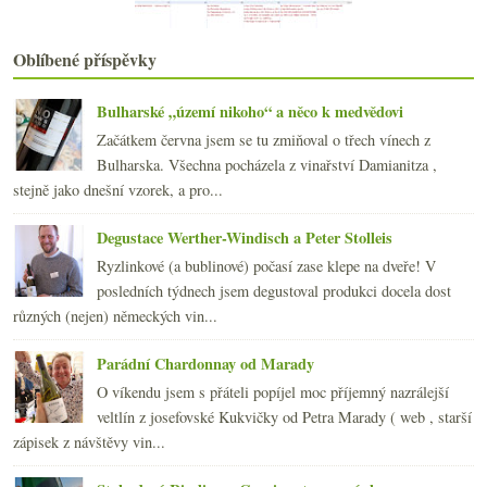
Patnáctivoltový Cabernet od Mondaviho
Bourdain, bio logo, stoletá whisky, apelace na NZ ...
Oblíbené příspěvky
15x Maďarsko – od Olaszrizlingu po Bikavér
Historka s Lafitem
Něco málo o falešných vínech
Bulharské „území nikoho“ a něco k medvědovi
Pinot Noir z Čech a Moravy 2005 – část I.
Začátkem června jsem se tu zmiňoval o třech vínech z
Malá domácí degustace whisky
Bulharska. Všechna pocházela z vinařství Damianitza ,
Od Verony po Sardínii – 3x červená Itálie
stejně jako dnešní vzorek, a pro...
Různé šarže a lahvování aneb z Velkých Pavlovic na...
ledna
(20)
►
Degustace Werther-Windisch a Peter Stolleis
2009
(249)
►
Ryzlinkové (a bublinové) počasí zase klepe na dveře! V
2008
(270)
►
posledních týdnech jsem degustoval produkci docela dost
2007
(108)
►
různých (nejen) německých vin...
Parádní Chardonnay od Marady
O víkendu jsem s přáteli popíjel moc příjemný nazrálejší
veltlín z josefovské Kukvičky od Petra Marady ( web , starší
zápisek z návštěvy vin...