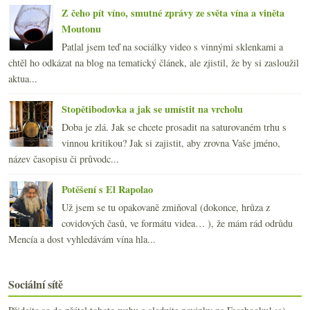
Z čeho pít víno, smutné zprávy ze světa vína a viněta
Moutonu
Patlal jsem teď na sociálky video s vinnými sklenkami a
chtěl ho odkázat na blog na tematický článek, ale zjistil, že by si zasloužil
aktua...
Stopětibodovka a jak se umístit na vrcholu
Doba je zlá. Jak se chcete prosadit na saturovaném trhu s
vinnou kritikou? Jak si zajistit, aby zrovna Vaše jméno,
název časopisu či průvodc...
Potěšení s El Rapolao
Už jsem se tu opakovaně zmiňoval (dokonce, hrůza z
covidových časů, ve formátu videa… ), že mám rád odrůdu
Mencía a dost vyhledávám vína hla...
Sociální sítě