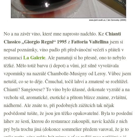
Chianti
No a na závěr víno, které mne naprosto nadchlo. Ke
Classico „Giorgio Regni“ 1995
Fattoria Valtellina
z
jsem si
nepsal poznámky, víno padlo při předvánoční večeři s přáteli v
La Galerie
restauraci
. Ale pamatuji si ho přesně, ono to nebylo
těžké. Mělo totiž barvu (i depot) a vůni, jež silně vyvolávala
vzpomínky na nazrálé Chambolle-Musigny od Leroy. Vůbec jsem
netušil, co se to děje. Čmuchal, točil lahví a zmateně se rozhlížel.
Chianti? Sangiovese? To víno bylo úžasné, dokonale vyzrálé a na
vrcholu sil, aromatické, exotické a přitom blízce známe, zvláštní,
nádherné. Ale znáte to, při podobných zážitcích tak nějak
podvědomě tušíte, že jsou jen těžko opakovatelné. Byla to poslední
láhev ze šesti, kterou do restaurace zakoupili, navíc každá z nich
prý byla trochu jiná (dokonce sommelier předem varoval, že je to
spíše rarita, víno může být mimo a ať se raději moc netěším) a já