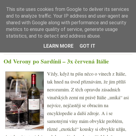
This site uses cookies from Google to deliver its services
and to analyze traffic. Your IP address and user-agent are
shared with Google along with performance and security
metrics to ensure quality of service, generate usage
statistics, and to detect and address abuse.
☰ Menu
LEARN MORE
GOT IT
ÚTERÝ 2. ÚNORA 2010
Od Verony po Sardínii – 3x červená Itálie
Vždy, když tu píšu něco o vínech z Itálie,
tak hned na úvod přiznávám, že jim příliš
nerozumím. Z těch opravdu zásadních
vinařských zemí mi právě Itálie „uniká“ asi
nejvíce, nejčastěji se obracím na
encyklopedie a další zdroje. A i se
samotnými víny mám obvykle problém,
různé „exotické“ kousky si obvykle užiju,