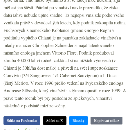
měl asi jen štěstí. Pátrání po vinařství navíc prozradilo, že získat
další lahve nebude úplně snadné. Ta nejlepší vína zde podle všeho
vznikala právě v devadesátých letech, kdy podnik zakoupila rodina
Fuchsových z německého Koblence (jméno Giorgio Regni v
podtitulu vypitého Chianti je na památku zakladatele vinařství) a
mladý manažer Christopher Schneider si najal talentovaného
místního enologa jménem Vittorio Fiore. Podnik produkoval
zhruba 40.000 lahví ročně, zakládal si na nižších výnosech (v
Chianti je 30hl/ha dost málo) a přivedl na svět i supertoskánsce
Convivio (3/4 Sangiovese, 1/4 Cabernet Sauvignon) a Il Duca
(čistý Merlot). V roce 1996 přešlo vedení na švýcarského enologa
Andrease Stössela, který vinařství i s týmem opustil v roce 1999. A
právě tento ročník byl prý poslední ze špičkových, vinařství
následně v podstatě mizí ze scény.
Sdílet na Facebooku
Sdílet na X
Bluesky
Kopírovat odkaz