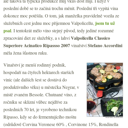
ale taková ta typická produkce můj vkus dost míjí. I když v
poslední době se to začíná trochu měnit. Poslední tři vypitá vína
dokonce moc potěšila. O tom, jak manželka pravidelně vozila ze
jsem tu už
služebních cest jednu moc příjemnou Valpolicellu,
psal
. I tentokrát mělo víno stejný původ, tedy jediné rozumné
Valpolicella Classico
zpracování diet ze služebky, a s lahví
Superiore Acinatico Ripassso 2007
Stefano Accordini
vinařství
měla žena šťastnou ruku.
Vinařství je menší rodinný podnik,
hospodaří na čtyřech hektarech starších
vinic (ale dalších šest se dostává do
produktivního věku) u městečka Negrar, v
místě zvaném Bessole. Chutnané víno, z
ročníku se sklizní vůbec nejdříve za
posledních 70 let, je vyrobeno technikou
Ripasso, kdy se do fermentujícího moštu
(odrůdově Corvina Veronese 60% , Corvinone 15%, Rondinella