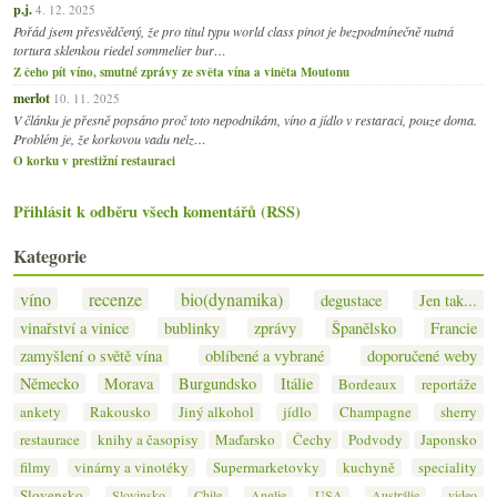
p.j.
4. 12. 2025
Pořád jsem přesvědčený, že pro titul typu world class pinot je bezpodmínečně nutná
tortura sklenkou riedel sommelier bur…
Z čeho pít víno, smutné zprávy ze světa vína a viněta Moutonu
merlot
10. 11. 2025
V článku je přesně popsáno proč toto nepodnikám, víno a jídlo v restaraci, pouze doma.
Problém je, že korkovou vadu nelz…
O korku v prestižní restauraci
Přihlásit k odběru všech komentářů (RSS)
Kategorie
víno
recenze
bio(dynamika)
degustace
Jen tak...
vinařství a vinice
bublinky
zprávy
Španělsko
Francie
zamyšlení o světě vína
oblíbené a vybrané
doporučené weby
Německo
Morava
Burgundsko
Itálie
Bordeaux
reportáže
ankety
Rakousko
Jiný alkohol
jídlo
Champagne
sherry
restaurace
knihy a časopisy
Maďarsko
Čechy
Podvody
Japonsko
filmy
vinárny a vinotéky
Supermarketovky
kuchyně
speciality
Slovensko
Slovinsko
Chile
Anglie
USA
Austrálie
video