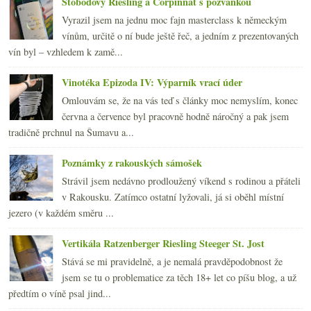
Stobodový Riesling a Corpinnat s pozvánkou
Vyrazil jsem na jednu moc fajn masterclass k německým
vínům, určitě o ní bude ještě řeč, a jedním z prezentovaných
vín byl – vzhledem k zamě...
Vinotéka Epizoda IV: Výparník vrací úder
Omlouvám se, že na vás teď s články moc nemyslím, konec
června a července byl pracovně hodně náročný a pak jsem
tradičně prchnul na Šumavu a...
Poznámky z rakouských sámošek
Strávil jsem nedávno prodloužený víkend s rodinou a přáteli
v Rakousku. Zatímco ostatní lyžovali, já si oběhl místní
jezero (v každém směru ...
Vertikála Ratzenberger Riesling Steeger St. Jost
Stává se mi pravidelně, a je nemalá pravděpodobnost že
jsem se tu o problematice za těch 18+ let co píšu blog, a už
předtím o víně psal jind...