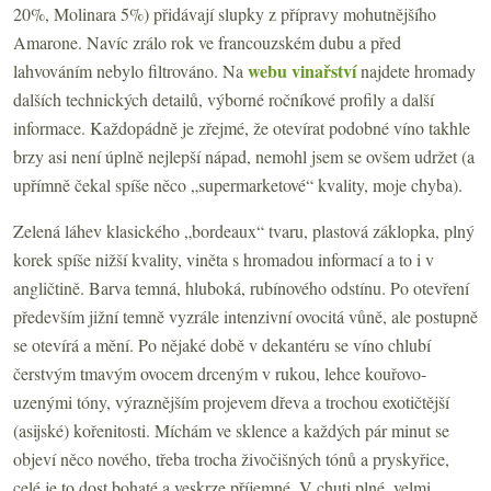
20%, Molinara 5%) přidávají slupky z přípravy mohutnějšího
Amarone. Navíc zrálo rok ve francouzském dubu a před
webu vinařství
lahvováním nebylo filtrováno. Na
najdete hromady
dalších technických detailů, výborné ročníkové profily a další
informace. Každopádně je zřejmé, že otevírat podobné víno takhle
brzy asi není úplně nejlepší nápad, nemohl jsem se ovšem udržet (a
upřímně čekal spíše něco „supermarketové“ kvality, moje chyba).
Zelená láhev klasického „bordeaux“ tvaru, plastová záklopka, plný
korek spíše nižší kvality, viněta s hromadou informací a to i v
angličtině. Barva temná, hluboká, rubínového odstínu. Po otevření
především jižní temně vyzrále intenzivní ovocitá vůně, ale postupně
se otevírá a mění. Po nějaké době v dekantéru se víno chlubí
čerstvým tmavým ovocem drceným v rukou, lehce kouřovo-
uzenými tóny, výraznějším projevem dřeva a trochou exotičtější
(asijské) kořenitosti. Míchám ve sklence a každých pár minut se
objeví něco nového, třeba trocha živočišných tónů a pryskyřice,
celé je to dost bohaté a veskrze příjemné. V chuti plné, velmi