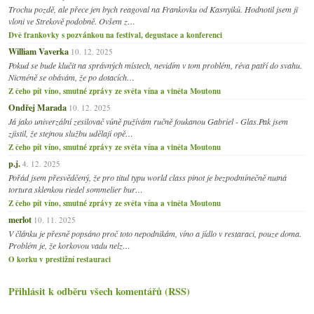
Trochu pozdě, ale přece jen bych reagoval na Frankovku od Kasnyiků. Hodnotil jsem ji
vloni ve Strekově podobně. Ovšem z…
Dvě frankovky s pozvánkou na festival, degustace a konferenci
William Vaverka
10. 12. 2025
Pokud se bude klučit na správných místech, nevidím v tom problém, réva patří do svahu.
Nicméně se obávám, že po dotacích…
Z čeho pít víno, smutné zprávy ze světa vína a viněta Moutonu
Ondřej Marada
10. 12. 2025
Já jako univerzální zesilovač vůně pužívám ručně foukanou Gabriel - Glas.Pak jsem
zjistil, že stejnou službu udělají opě…
Z čeho pít víno, smutné zprávy ze světa vína a viněta Moutonu
p.j.
4. 12. 2025
Pořád jsem přesvědčený, že pro titul typu world class pinot je bezpodmínečně nutná
tortura sklenkou riedel sommelier bur…
Z čeho pít víno, smutné zprávy ze světa vína a viněta Moutonu
merlot
10. 11. 2025
V článku je přesně popsáno proč toto nepodnikám, víno a jídlo v restaraci, pouze doma.
Problém je, že korkovou vadu nelz…
O korku v prestižní restauraci
Přihlásit k odběru všech komentářů (RSS)