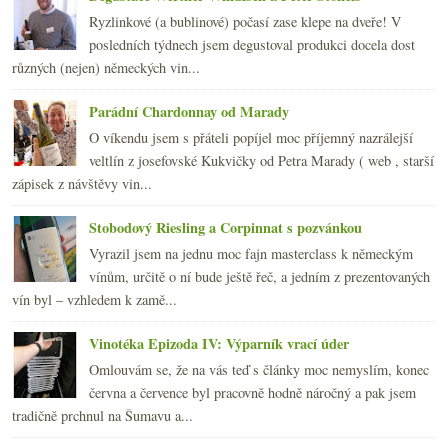
2009
(249)
►
Ryzlinkové (a bublinové) počasí zase klepe na dveře! V
2008
(270)
►
posledních týdnech jsem degustoval produkci docela dost
2007
(108)
►
různých (nejen) německých vin...
Parádní Chardonnay od Marady
O víkendu jsem s přáteli popíjel moc příjemný nazrálejší
veltlín z josefovské Kukvičky od Petra Marady ( web , starší
zápisek z návštěvy vin...
Stobodový Riesling a Corpinnat s pozvánkou
Vyrazil jsem na jednu moc fajn masterclass k německým
vínům, určitě o ní bude ještě řeč, a jedním z prezentovaných
vín byl – vzhledem k zamě...
Vinotéka Epizoda IV: Výparník vrací úder
Omlouvám se, že na vás teď s články moc nemyslím, konec
června a července byl pracovně hodně náročný a pak jsem
tradičně prchnul na Šumavu a...