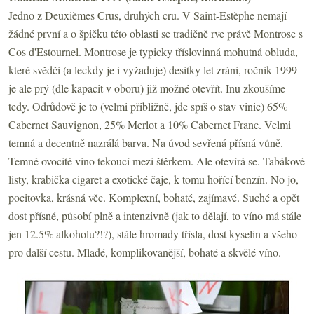
Jedno z Deuxièmes Crus, druhých cru. V Saint-Estèphe nemají
žádné první a o špičku této oblasti se tradičně rve právě Montrose s
Cos d'Estournel. Montrose je typicky tříslovinná mohutná obluda,
které svědčí (a leckdy je i vyžaduje) desítky let zrání, ročník 1999
je ale prý (dle kapacit v oboru) již možné otevřít. Inu zkoušíme
tedy. Odrůdově je to (velmi přibližně, jde spíš o stav vinic) 65%
Cabernet Sauvignon, 25% Merlot a 10% Cabernet Franc. Velmi
temná a decentně nazrálá barva. Na úvod sevřená přísná vůně.
Temné ovocité víno tekoucí mezi štěrkem. Ale otevírá se. Tabákové
listy, krabička cigaret a exotické čaje, k tomu hořící benzín. No jo,
pocitovka, krásná věc. Komplexní, bohaté, zajímavé. Suché a opět
dost přísné, působí plně a intenzivně (jak to dělají, to víno má stále
jen 12.5% alkoholu?!?), stále hromady třísla, dost kyselin a všeho
pro další cestu. Mladé, komplikovanější, bohaté a skvělé víno.