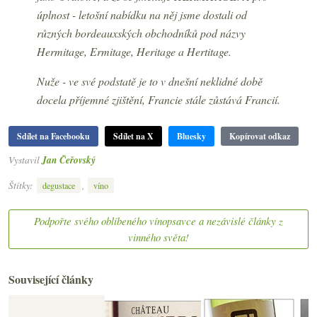
úplnost - letošní nabídku na něj jsme dostali od
různých bordeauxských obchodníků pod názvy
Hermitage, Ermitage, Heritage a Hertitage.
Nuže - ve své podstatě je to v dnešní neklidné době
docela příjemné zjištění, Francie stále zůstává Francií.
Sdílet na Facebooku
Sdílet na X
Bluesky
Kopírovat odkaz
Vystavil
Jan Čeřovský
Štítky:
,
degustace
víno
Podpořte svého oblíbeného vínopsavce a nezávislé články z
vinného světa!
Související články