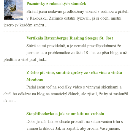
Poznámky z rakouských sámošek
Strávil jsem nedávno prodloužený víkend s rodinou a přáteli
v Rakousku. Zatímco ostatní lyžovali, já si oběhl místní
jezero (v každém směru ...
Vertikála Ratzenberger Riesling Steeger St. Jost
Stává se mi pravidelně, a je nemalá pravděpodobnost že
jsem se tu o problematice za těch 18+ let co píšu blog, a už
předtím o víně psal jind...
Z čeho pít víno, smutné zprávy ze světa vína a viněta
Moutonu
Patlal jsem teď na sociálky video s vinnými sklenkami a
chtěl ho odkázat na blog na tematický článek, ale zjistil, že by si zasloužil
aktua...
Stopětibodovka a jak se umístit na vrcholu
Doba je zlá. Jak se chcete prosadit na saturovaném trhu s
vinnou kritikou? Jak si zajistit, aby zrovna Vaše jméno,