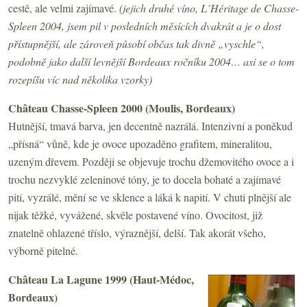
cestě, ale velmi zajímavé.
(jejich druhé víno, L´Héritage de Chasse-
Spleen 2004, jsem pil v posledních měsících dvakrát a je o dost
přístupnější, ale zároveň působí občas tak divně „vyschle“,
podobně jako další levnější Bordeaux ročníku 2004… asi se o tom
rozepíšu víc nad několika vzorky)
Château Chasse-Spleen 2000 (Moulis, Bordeaux)
Hutnější, tmavá barva, jen decentně nazrálá. Intenzivní a poněkud
„přísná“ vůně, kde je ovoce upozaděno grafitem, mineralitou,
uzeným dřevem. Později se objevuje trochu džemovitého ovoce a i
trochu nezvyklé zeleninové tóny, je to docela bohaté a zajímavé
pití, vyzrálé, mění se ve sklence a láká k napití. V chuti plnější ale
nijak těžké, vyvážené, skvěle postavené víno. Ovocitost, již
znatelně ohlazené tříslo, výraznější, delší. Tak akorát všeho,
výborně pitelné.
Château La Lagune 1999 (Haut-Médoc,
Bordeaux)