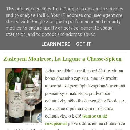
This site uses cookies from Google to deliver its services
and to analyze traffic. Your IP address and user-agent are
shared with Google along with performance and security
metrics to ensure quality of service, generate usage
statistics, and to detect and address abuse.
☰ Menu
LEARN MORE
GOT IT
ČTVRTEK 25. ÚNORA 2010
Zaslepení Montrose, La Lagune a Chasse-Spleen
Jeden pondělní e-mail, jehož část uvedu na
konci dnešního zápisku, mne tak trochu
upozornil, že jsem úplně zapomněl uveřejnit
poznámky z malé slepé předvánoční
ochutnávky několika červených z Bordeaux.
Šlo vlastně o pokračování o rok starší
jsem se tu už
ochutnávky, o které
rozepisoval
právě s důrazem na chutnání ze