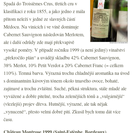
Spadá do Troisièmes Crus, třetích cru v
klasifikaci z roku 1855, a jako jedno z mála
přitom neleží v jedné ze slavných částí
Médocu. Na vinicích i ve víně dominuje
Cabernet Sauvignon následován Merlotem,
ale i další odrůdy zde mají překvapivě
vysoké poměry. V případě ročníku 1999 (a není jediný) vinařství
„překročilo plán“ a uvádějí skladbu 42% Cabernet Sauvignon,
38% Merlot, 10% Petit Verdot a 20% Cabernet Franc (= celkem
110%). Temná barva. Výrazná trochu chladnější aromatika na úvod
s dominantním kávovým tónem okolo tmavého ovoce, bohaté,
zajímavé a trochu zvláštní. Suché, pěkná struktura, stále mladé ale
vyvážené a dobře pitelné, trocha zelenějších tónů a „vulgárnější“
(vlezlejší) projev dřeva. Hutnější, výrazné, ale tak nějak
„vynuceně“, přesto velmi dobré pití. Zkusil bych tomu dát více
času.
Château Montrose 1999 (Saint-Estèphe, Bordeaux)