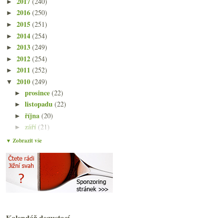
2017
(240)
►
2016
(250)
►
2015
(251)
►
2014
(254)
►
2013
(249)
►
2012
(254)
►
2011
(252)
►
2010
(249)
▼
prosince
(22)
►
listopadu
(22)
►
října
(20)
►
září
(21)
►
srpna
(22)
►
▼ Zobrazit vše
července
(14)
►
června
(22)
►
května
(21)
►
dubna
(21)
►
března
(24)
►
února
(20)
▼
Kalendář degustací
Pohlreich v TýTý, ceny vín v UK, hlavolam na láhev...