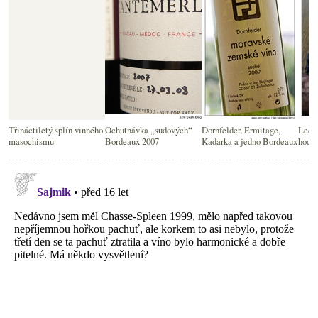
Třináctiletý splín vinného
Ochutnávka „sudových“
Dornfelder, Ermitage,
Leckd
masochismu
Bordeaux 2007
Kadarka a jedno Bordeaux
hodně