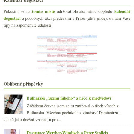
Zaslepení Montrose, La Lagune a Chasse-Spleen
tomto místě
kalendář
Pokusím se na
udržovat zhruba měsíc dopředu
Nádherný mladý Sauvignon z Touraine
degustací
a podobných akcí především v Praze (ale i jinde), uvítám Vaše
28. února 2010 – večer pro „TO“ víno
tipy na zapomenuté události!
Růžové přivolávání jara
Dva novosvětské pinoty
Případ Rosecco, chutě ryzlinků, víno a hudba, nela...
Hvězdné nebe v Chile – Altair a Sideral
Večer s neobvyklou kráskou Oxanou
Výsledky ankety „Frankovka vs. Vavřinec“
Slovinsko, Champagne a zvláštní Čechy
Patnáctivoltový Cabernet od Mondaviho
Bourdain, bio logo, stoletá whisky, apelace na NZ ...
Oblíbené příspěvky
15x Maďarsko – od Olaszrizlingu po Bikavér
Historka s Lafitem
Něco málo o falešných vínech
Bulharské „území nikoho“ a něco k medvědovi
Pinot Noir z Čech a Moravy 2005 – část I.
Začátkem června jsem se tu zmiňoval o třech vínech z
Malá domácí degustace whisky
Bulharska. Všechna pocházela z vinařství Damianitza ,
Od Verony po Sardínii – 3x červená Itálie
stejně jako dnešní vzorek, a pro...
Různé šarže a lahvování aneb z Velkých Pavlovic na...
ledna
(20)
►
Degustace Werther-Windisch a Peter Stolleis