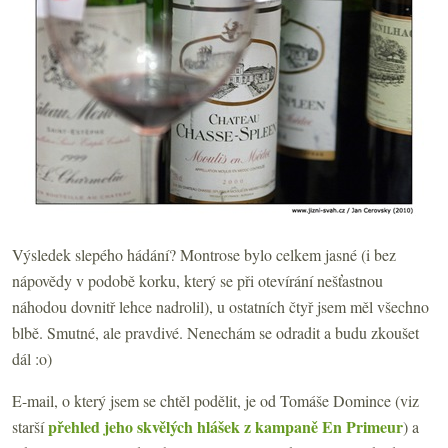
Výsledek slepého hádání? Montrose bylo celkem jasné (i bez
nápovědy v podobě korku, který se při otevírání nešťastnou
náhodou dovnitř lehce nadrolil), u ostatních čtyř jsem měl všechno
blbě. Smutné, ale pravdivé. Nenechám se odradit a budu zkoušet
dál :o)
E-mail, o který jsem se chtěl podělit, je od Tomáše Domince (viz
přehled jeho skvělých hlášek z kampaně En Primeur
starší
) a