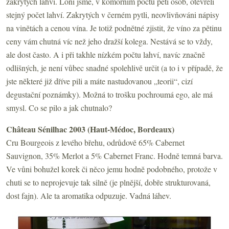
zakrytých lahví. Loni jsme, v komorním počtu pěti osob, otevřeli
stejný počet lahví. Zakrytých v černém pytli, neovlivňováni nápisy
na vinětách a cenou vína. Je totiž podnětné zjistit, že víno za pětinu
ceny vám chutná víc než jeho dražší kolega. Nestává se to vždy,
ale dost často. A i při takhle nízkém počtu lahví, navíc značně
odlišných, je není vůbec snadné spolehlivě určit (a to i v případě, že
jste některé již dříve pili a máte nastudovanou „teorii“, cizí
degustační poznámky). Možná to trošku pochroumá ego, ale má
smysl. Co se pilo a jak chutnalo?
Château Sénilhac 2003 (Haut-Médoc, Bordeaux)
Cru Bourgeois z levého břehu, odrůdově 65% Cabernet
Sauvignon, 35% Merlot a 5% Cabernet Franc. Hodně temná barva.
Ve vůni bohužel korek či něco jemu hodně podobného, protože v
chuti se to neprojevuje tak silně (je plnější, dobře strukturovaná,
dost fajn). Ale ta aromatika odpuzuje. Vadná láhev.