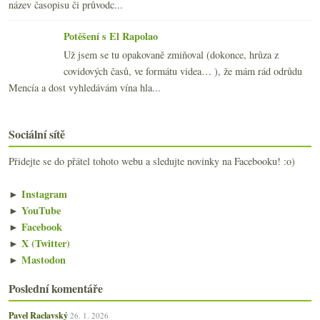
název časopisu či průvodc...
Potěšení s El Rapolao
Už jsem se tu opakovaně zmiňoval (dokonce, hrůza z
covidových časů, ve formátu videa… ), že mám rád odrůdu
Mencía a dost vyhledávám vína hla...
Sociální sítě
Přidejte se do přátel tohoto webu a sledujte novinky na Facebooku! :o)
►
Instagram
►
YouTube
►
Facebook
►
X (Twitter)
►
Mastodon
Poslední komentáře
Pavel Raclavský
26. 1. 2026