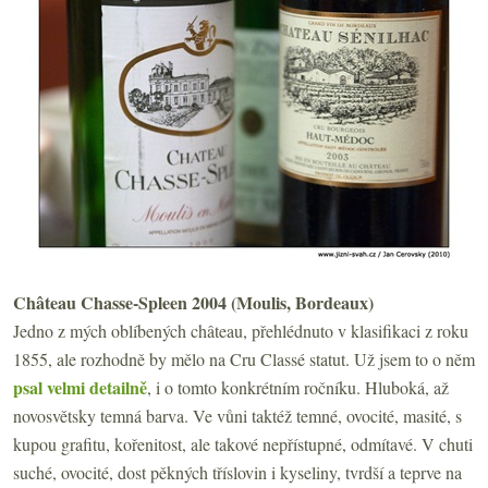
Château Chasse-Spleen 2004 (Moulis, Bordeaux)
Jedno z mých oblíbených château, přehlédnuto v klasifikaci z roku
1855, ale rozhodně by mělo na Cru Classé statut. Už jsem to o něm
psal velmi detailně
, i o tomto konkrétním ročníku. Hluboká, až
novosvětsky temná barva. Ve vůni taktéž temné, ovocité, masité, s
kupou grafitu, kořenitost, ale takové nepřístupné, odmítavé. V chuti
suché, ovocité, dost pěkných tříslovin i kyseliny, tvrdší a teprve na