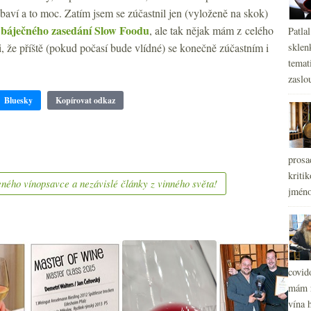
baví a to moc. Zatím jsem se zúčastnil jen (vyloženě na skok)
báječného zasedání Slow Foodu
a
, ale tak nějak mám z celého
Patla
i, že příště (pokud počasí bude vlídné) se konečně zúčastním i
sklen
temati
zaslou
Bluesky
Kopírovat odkaz
prosa
kritik
ného vínopsavce a nezávislé články z vinného světa!
jméno
covid
mám r
vína h