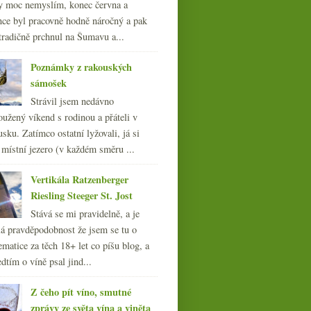
y moc nemyslím, konec června a
nce byl pracovně hodně náročný a pak
tradičně prchnul na Šumavu a...
Poznámky z rakouských
sámošek
Strávil jsem nedávno
oužený víkend s rodinou a přáteli v
sku. Zatímco ostatní lyžovali, já si
 místní jezero (v každém směru ...
Vertikála Ratzenberger
Riesling Steeger St. Jost
Stává se mi pravidelně, a je
á pravděpodobnost že jsem se tu o
ematice za těch 18+ let co píšu blog, a
dtím o víně psal jind...
Z čeho pít víno, smutné
zprávy ze světa vína a viněta