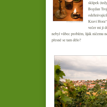
sklípek (ted
Bogdan Troja
odehrávající
Kraví Hora“.
večer mi ji 
nebyl vůbec problém, liják ničemu nev
přesně se tam dělo?