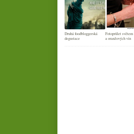
Druhá foodbloggerská
Fotoprůlet světem
degustace
a oranžových vín