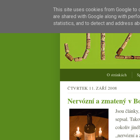
This site uses cookies from Google to de
are shared with Google along with perfo
statistics, and to detect and address ab
O stránkách
S
ČTVRTEK 11. ZÁŘÍ 2008
Nervózní a zmatený v Bo
Jsou články,
sepsal. Tako
cokoliv jiné
„nervózní a 