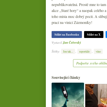
nepublikovatelná. Prostě mne to tam 
akce „Staré hory“ a naopak celého 
toho místa moc dobrý pocit. A slibuj
prací na vinici Zázmoníky!
Sdílet na Facebooku
Sdílet na X
Vystavil
Jan Čeřovský
Štítky:
,
,
Jen tak...
reportáže
víno
Podpořte svého oblíbe
Související články