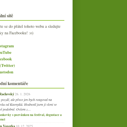
lní sítě
jte se do přátel tohoto webu a sledujte
Vulkán! Somló! Juhfark!
ky na Facebooku! :o)
Furmint! Béla bácsi!
stagram
uTube
cebook
(Twitter)
stodon
ední komentáře
 Raclavský
26. 1. 2026
 pozdě, ale přece jen bych reagoval na
vku od Kasnyiků. Hodnotil jsem ji vloni ve
vě podobně. Ovšem z…
ankovky s pozvánkou na festival, degustace a
enci
am Vaverka
10. 12. 2025