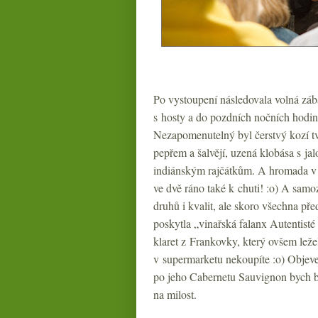
Po vystoupení následovala volná zábav
s hosty a do pozdních nočních hodin 
Nezapomenutelný byl čerstvý kozí t
pepřem a šalvějí, uzená klobása s ja
indiánským rajčátkům. A hromada v 
ve dvě ráno také k chuti! :o) A samo
druhů i kvalit, ale skoro všechna př
poskytla „vinařská falanx Autentist
klaret z Frankovky, který ovšem leže
v supermarketu nekoupíte :o) Objev
po jeho Cabernetu Sauvignon bych by
na milost.