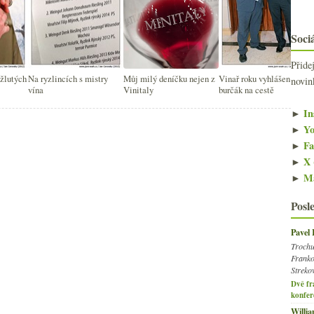
Sociá
Přide
 žlutých
Na ryzlincích s mistry
Můj milý deníčku nejen z
Vinař roku vyhlášen a
novin
vína
Vinitaly
burčák na cestě
►
In
►
Yo
►
Fa
►
X 
►
Ma
Posl
Pavel
Trochu
Franko
Streko
Dvě fr
konfer
Willi