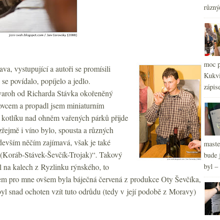
různý
2
►
moc p
a, vystupující a autoři se promísili
Kukvi
se povídalo, popíjelo a jedlo.
zápis
varoh od Richarda Stávka okořeněný
lovcem a propadl jsem miniaturním
kotlíku nad ohněm vařených párků přijde
zřejmě i víno bylo, spousta a různých
edevším něčím zajímavá, však je také
maste
é (Koráb-Stávek-Ševčík-Trojak)“. Takový
bude 
l na kalech z Ryzlinku rýnského, to
byl –
em pro mne ovšem byla báječná červená z produkce Oty Ševčíka,
l snad ochoten vzít tuto odrůdu (tedy v její podobě z Moravy)