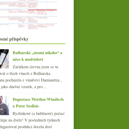
podzim …
Spaghetti con le vongole a něco
bílých vín
Svatováclavské vinice a Villa Richter
Výsledky ankety o vínech s
„korkovou“ vadou
bené příspěvky
Nervózní a zmatený v Bořeticích
Bílé Burgundsko a Alsasko ze
supermarketu
Bulharské „území nikoho“ a
Zůstává rozum stát…
něco k medvědovi
Rulandské modré 2005 od Sůkala
Začátkem června jsem se tu
Rulandské jako rulandské a gravlax
val o třech vínech z Bulharska.
Burčák a pár pátečních reklam
na pocházela z vinařství Damianitza ,
Piknik v parku a bez pokuty
ě jako dnešní vzorek, a pro...
Kvéčko a „hladový programátor“
Pivní orgie v „The Pub“
Degustace Werther-Windisch
Vinařské slavnosti v Dobřichovicích
a Peter Stolleis
srpna
(21)
►
Ryzlinkové (a bublinové) počasí
července
(23)
►
klepe na dveře! V posledních týdnech
června
(25)
►
degustoval produkci docela dost
května
(24)