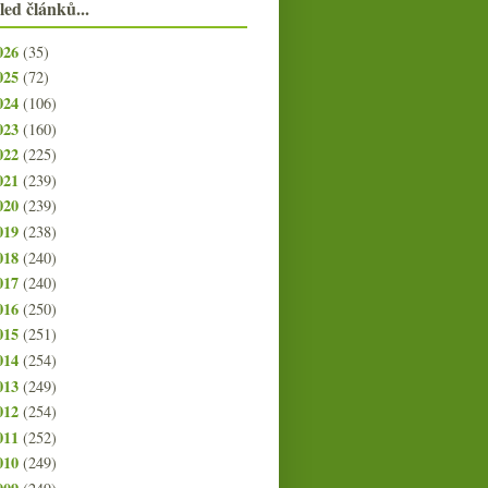
led článků...
026
(35)
025
(72)
024
(106)
023
(160)
022
(225)
021
(239)
020
(239)
019
(238)
018
(240)
017
(240)
016
(250)
015
(251)
014
(254)
013
(249)
012
(254)
011
(252)
010
(249)