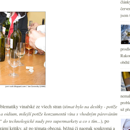
článk
červe
jsem 
prodl
Rakou
oběhl
nemal
probl
blematiky vinařské ze všech stran (
témat bylo na desítky -
potíže
už pře
a oidium, milejší potíže konzumentů vína s vhodným párováním
 do technologické nudy pro supermarkety a co s tím...
), po
rární kritiky, až po témata obecná, běžná či naopak soukromá a