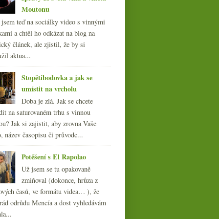
Moutonu
l jsem teď na sociálky video s vinnými
kami a chtěl ho odkázat na blog na
cký článek, ale zjistil, že by si
žil aktua...
Stopětibodovka a jak se
umístit na vrcholu
Doba je zlá. Jak se chcete
dit na saturovaném trhu s vinnou
ou? Jak si zajistit, aby zrovna Vaše
, název časopisu či průvodc...
Potěšení s El Rapolao
Už jsem se tu opakovaně
zmiňoval (dokonce, hrůza z
ových časů, ve formátu videa… ), že
ád odrůdu Mencía a dost vyhledávám
la...