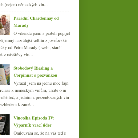
►
ch (nejen) německých vin...
dubna
(23)
►
března
(19)
►
Parádní Chardonnay od
února
(24)
►
Marady
ledna
(24)
►
O víkendu jsem s přáteli popíjel
007
(108)
říjemný nazrálejší veltlín z josefovské
čky od Petra Marady ( web , starší
ek z návštěvy vin...
Stobodový Riesling a
Corpinnat s pozvánkou
Vyrazil jsem na jednu moc fajn
rclass k německým vínům, určitě o ní
ještě řeč, a jedním z prezentovaných vín
 vzhledem k zamě...
Vinotéka Epizoda IV:
Výparník vrací úder
Omlouvám se, že na vás teď s