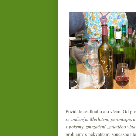
Povídalo se dlouho a o všem. Od pro
se zničeným Merlotem, peronospora 
s pokrmy, zmrzačení „mladého vína“
problémy s nekvalitami současné lite