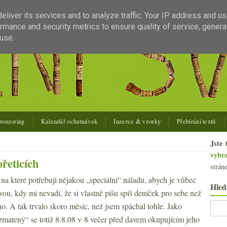
liver its services and to analyze traffic. Your IP address and u
rmance and security metrics to ensure quality of service, gener
use.
ponzoring
Kalendář ochutnávek
Inzerce & vzorky
Přebírání textů
Jste 
vybr
řeticích
strán
 na které potřebuji nějakou „speciální“ náladu, abych je vůbec
Hled
vou, kdy mi nevadí, že si vlastně píšu spíš deníček pro sebe než
ho. A tak trvalo skoro měsíc, než jsem spáchal tohle. Jako
zmatený“ se totiž 8.8.08 v 8 večer před davem okupujícím jeho