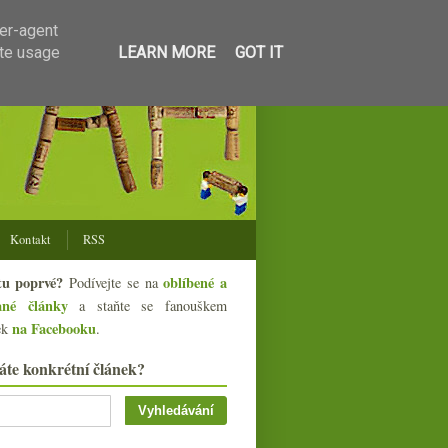
ser-agent
ate usage
LEARN MORE
GOT IT
Kontakt
RSS
tu poprvé?
oblíbené a
Podívejte se na
ané články
a staňte se fanouškem
na Facebooku
ek
.
áte konkrétní článek?