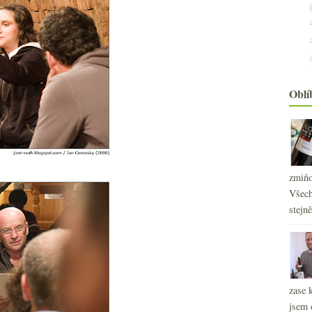
Oblí
zmiňo
Všech
stejn
zase 
jsem 