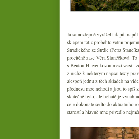
Já samozřejmě vyrážel tak půl napůl 
sklepení totiž proběhlo velmi příje
Stradického ze Strdic (Petra Stančík
procítěně zase Věra Slunéčková. To 
s Beatou Hlavenkovou mezi verši i za
z nichž k některým napsal texty právě
alespoň jednu z těch skladeb na vid
přednesu moc nehodí a jsou to spíš z
skutečně bylo, ale bohatě je vynahra
celé dokonale sedlo do aktuálního r
starostí a hlavně mne přivedlo nejmé