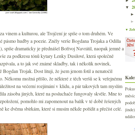
2
►
2
▼
▼ Zobr
za vínem a kulturou, ale Trojčení je spíše o tom druhém. Ve
mné pásmo hudby a poezie. Zněly verše Bogdana Trojaka a Odilla
a), spíše dramaticky je přednášel Bořivoj Navrátil, naopak jemně a
vše za podkresu tónů kytary Lenky Dusilové, která společně
zpívala, a to jak své známé skladby, tak i několik novinek,
 Bogdan Trojak. Dost lituji, že jsem jenom fotil a nenatočil
Kale
eo. Někomu možná přišlo, že některé z těch veršů se k veřejnému
áležitost na večerní rozjímání v klidu, a pár takových tam myslím
Poku
dila zásoba jiných, které na posluchače fungovaly skvěle. Mne to
měs
ozpoložení, pomohlo mi zapomenout na balík v té době řešených
podo
ně ke dvěma sbírkám, které si musím někde pořídit a přečíst celé.
jind
událo