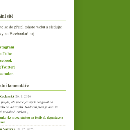
lní sítě
jte se do přátel tohoto webu a sledujte
ky na Facebooku! :o)
stagram
uTube
cebook
(Twitter)
stodon
ední komentáře
 Raclavský
26. 1. 2026
 pozdě, ale přece jen bych reagoval na
vku od Kasnyiků. Hodnotil jsem ji vloni ve
vě podobně. Ovšem z…
ankovky s pozvánkou na festival, degustace a
enci
am Vaverka
10. 12. 2025