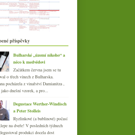
podzim …
Spaghetti con le vongole a něco
bílých vín
Svatováclavské vinice a Villa Richter
Výsledky ankety o vínech s
„korkovou“ vadou
bené příspěvky
Nervózní a zmatený v Bořeticích
Bílé Burgundsko a Alsasko ze
supermarketu
Bulharské „území nikoho“ a
Zůstává rozum stát…
něco k medvědovi
Rulandské modré 2005 od Sůkala
Začátkem června jsem se tu
Rulandské jako rulandské a gravlax
val o třech vínech z Bulharska.
Burčák a pár pátečních reklam
na pocházela z vinařství Damianitza ,
Piknik v parku a bez pokuty
ě jako dnešní vzorek, a pro...
Kvéčko a „hladový programátor“
Pivní orgie v „The Pub“
Degustace Werther-Windisch
Vinařské slavnosti v Dobřichovicích
a Peter Stolleis
Shnilý ročník, Emirates a
srpna
(21)
►
víno, o naturálnu, ceny
Ryzlinkové (a bublinové) počasí
července
(23)
►
vinic…
klepe na dveře! V posledních týdnech
června
(25)
►
degustoval produkci docela dost
května
(24)