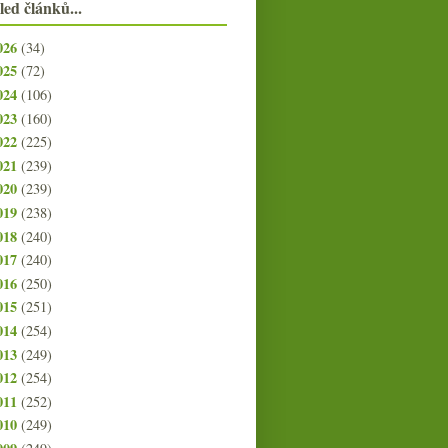
led článků...
026
(34)
025
(72)
024
(106)
023
(160)
022
(225)
021
(239)
020
(239)
019
(238)
018
(240)
017
(240)
016
(250)
015
(251)
014
(254)
013
(249)
012
(254)
011
(252)
010
(249)