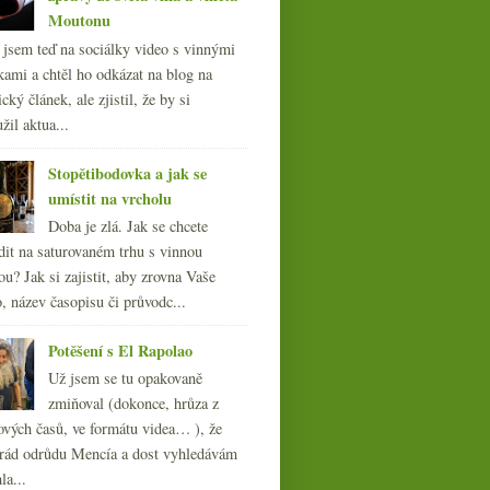
Moutonu
l jsem teď na sociálky video s vinnými
kami a chtěl ho odkázat na blog na
cký článek, ale zjistil, že by si
žil aktua...
Stopětibodovka a jak se
umístit na vrcholu
Doba je zlá. Jak se chcete
dit na saturovaném trhu s vinnou
ou? Jak si zajistit, aby zrovna Vaše
, název časopisu či průvodc...
Potěšení s El Rapolao
Už jsem se tu opakovaně
zmiňoval (dokonce, hrůza z
ových časů, ve formátu videa… ), že
ád odrůdu Mencía a dost vyhledávám
la...