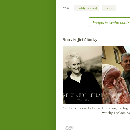
Štítky:
,
bio(dynamika)
zprávy
Podpořte svého oblíbe
Související články
Smutek v rodině Leflaive
Bourdain, bio logo,
whisky, apelace n
pár dalších drobnos