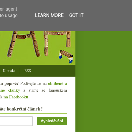
ser-agent
ate usage
LEARN MORE
GOT IT
Kontakt
RSS
tu poprvé?
oblíbené a
Podívejte se na
ané články
a staňte se fanouškem
na Facebooku
ek
.
áte konkrétní článek?