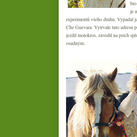
bio
je 
experimentů všeho druhu. Vypadal ja
Che Guevara. Vytrvale tuto adresu p
jezdil motokros, závodil na psích spř
osudným.