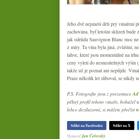
Jeho dvě nejstarší děti prý vinaření
zachována, byť letošní sklizeň bude 
jak odrůdu Sauvignon Blanc moc ne
z míry. Ta vína byla jiná, zvláštní,
lahve, které jsou momentálně na trhu
ceny vyletí do nesnesitelných výšin (j
takže už je poznat ani nepůjde. Vina
Praze několik let sliboval, se nikdy 
P.S. Fotografie jsou z prezentace
Ad
pěkný profil tohoto vinaře, bohužel 
lehce deziluzorní, si můžete přečíst
n
Sdílet na Facebooku
Sdílet na X
Vystavil
Jan Čeřovský