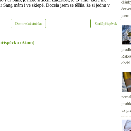
článk
červe
jsem 
Domovská stránka
Starší příspěvek
příspěvku (Atom)
prodl
Rakou
oběhl
nemal
probl
už pře