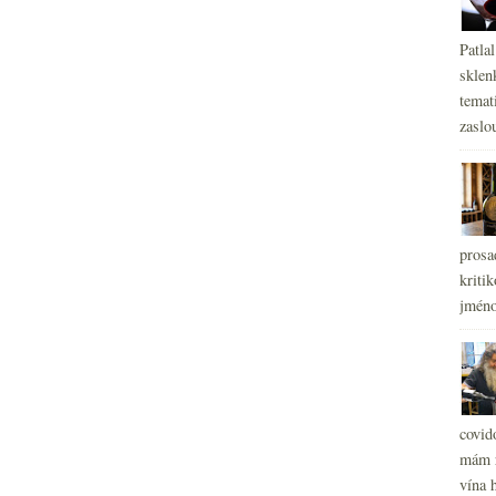
Patla
sklen
temati
zaslou
prosa
kritik
jméno
covid
mám r
vína h