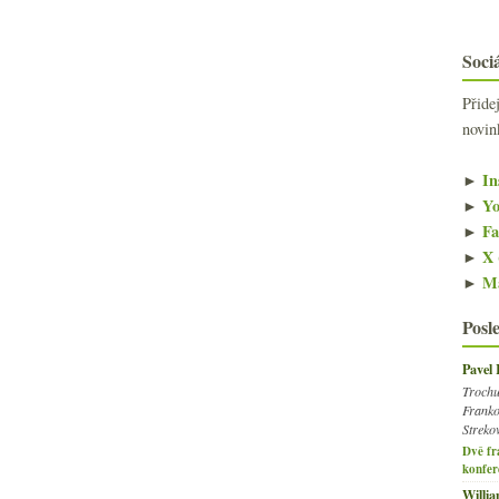
Sociá
Přide
novin
►
In
►
Yo
►
Fa
►
X 
►
Ma
Posl
Pavel
Trochu
Franko
Streko
Dvě fr
konfer
Willi