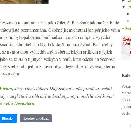
2
►
2
▼
 převezmou a kontinuita vín jako Silex či Pur Sang tak možná bude
▼ Zobr
ztrátou jistě poznamenána. Osobně jsem chutnal jen pár jeho vín a
musím, byl opakovaně buď nadšen, zmaten či úplně vyveden
 nesnadno uchopitelná a lákala k dalšímu poznávání. Bohužel ty
, se nyní stanou vyhledávaným sběratelským artiklem a jejich
ako se to stalo u jiných velkých vinařů, kteří odešli na věčnost),
řský svět ztratil jednu z novodobých legend. A návštěva, kterou
neuskuteční.
Kale
Poku
Vivum
, která vína Didiera Dagueneau u nás prodává. Velmi
měs
tedy v angličtině a ohledně té biodanymiky a obdělávání koňmi
podo
a webu Decanteru
.
jind
událo
Bluesky
Kopírovat odkaz