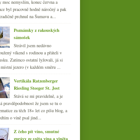
y moc nemyslím, konec června a
nce byl pracovně hodně náročný a pak
tradičně prchnul na Šumavu a...
Poznámky z rakouských
sámošek
Strávil jsem nedávno
oužený víkend s rodinou a přáteli v
sku. Zatímco ostatní lyžovali, já si
 místní jezero (v každém směru ...
Vertikála Ratzenberger
Riesling Steeger St. Jost
Stává se mi pravidelně, a je
á pravděpodobnost že jsem se tu o
ematice za těch 18+ let co píšu blog, a
dtím o víně psal jind...
Z čeho pít víno, smutné
zprávy ze světa vína a viněta