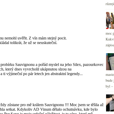
různý
2
►
moc p
Kukvi
zápis
maste
bude 
byl –