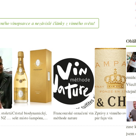
ného vínopsavce a nezávislé články z vinného světa!
Oblí
zmiňo
Všech
stejn
 stoletá
Cristal biodynamický,
Francouzské označení vin
Zprávy z vinného světa a
a NZ a
sekt místo šampónu,
méthode nature
pár fajn vín
tí
emoji, nízká ramena
zase 
jsem 