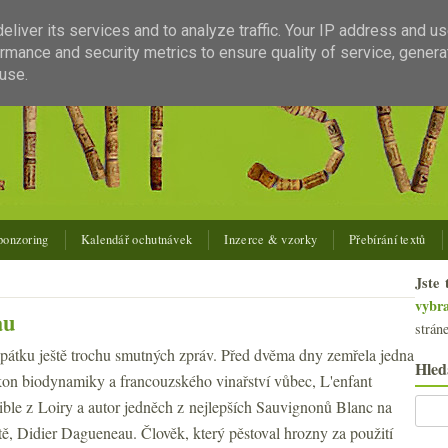
liver its services and to analyze traffic. Your IP address and u
rmance and security metrics to ensure quality of service, gener
use.
ponzoring
Kalendář ochutnávek
Inzerce & vzorky
Přebírání textů
Jste 
vybr
au
strán
 pátku ještě trochu smutných zpráv. Před dvěma dny zemřela jedna
Hled
kon biodynamiky a francouzského vinařství vůbec, L'enfant
rible z Loiry a autor jedněch z nejlepších Sauvignonů Blanc na
tě, Didier Dagueneau. Člověk, který pěstoval hrozny za použití