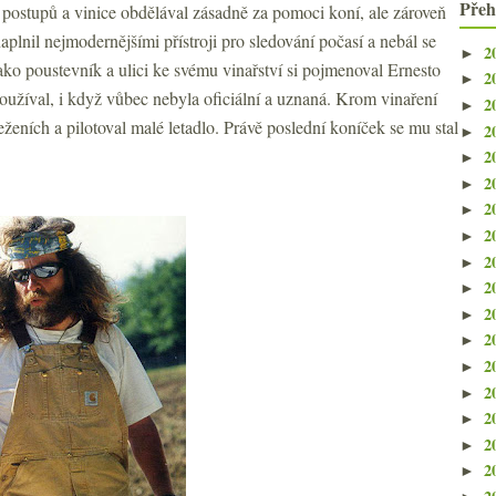
Přeh
 postupů a vinice obdělával zásadně za pomoci koní, ale zároveň
naplnil nejmodernějšími přístroji pro sledování počasí a nebál se
2
►
ko poustevník a ulici ke svému vinařství si pojmenoval Ernesto
2
►
oužíval, i když vůbec nebyla oficiální a uznaná. Krom vinaření
2
►
eženích a pilotoval malé letadlo. Právě poslední koníček se mu stal
2
►
2
►
2
►
2
►
2
►
2
►
2
►
2
►
2
►
2
►
2
►
2
►
2
►
2
►