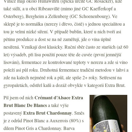
Vinice mají okolo Hunawihru (špička určitě GC Rosacker), kde
také sídlí, a u obcí Ribeauvillé (mimo jiné GC Kaefferkopf a
Osterberg), Bergheim a Zellenberg (GC Schoenenbourg). Ve
sklepě je to normálka (nerezy i dřevo, čistě) s jednou specialitou a
tou je velmi nízké síření. V případě bublin, které u nich tvoří asi
pětinu produkce a dost se na ně zaměřují, jde o vína úplně
nesířená. Vznikají dost klasicky. Ruční sběr často ze starších (až 60
let) výsadeb, při lisu použití pouze tête de cuvée (první jemnější
lisování), fermentace ze kontrolované teploty v nerezu a zde si víno
poleží asi půl roku. Druhotná fermentace tradiční metodou v lahvi a
zde na kalech nejméně rok a půl, ale spíše 2+ roky. Setřesení na
gyropaletách, odstřel kalů a dozáž obvykle v kategorii Extra Brut.
Crémant d
’Alsace Extra
Pil jsem od nich
Brut Blanc De Blancs
a také výše
Extra Brut Chardonnay
postavený
. Směs
je z odrůd Pinot Blanc a Auxerrois (80%) s
dílem Pinot Gris a Chardonnay. Barva