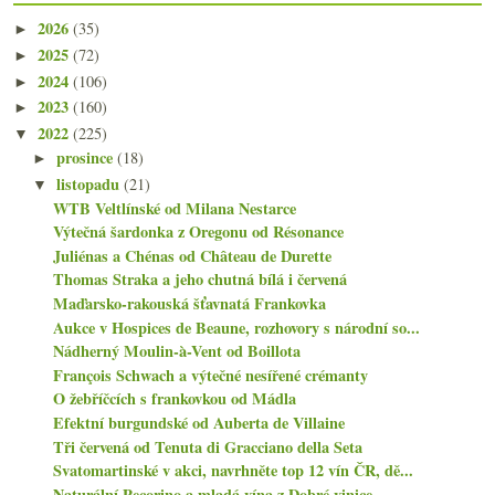
2026
(35)
►
2025
(72)
►
2024
(106)
►
2023
(160)
►
2022
(225)
▼
prosince
(18)
►
listopadu
(21)
▼
WTB Veltlínské od Milana Nestarce
Výtečná šardonka z Oregonu od Résonance
Juliénas a Chénas od Château de Durette
Thomas Straka a jeho chutná bílá i červená
Maďarsko-rakouská šťavnatá Frankovka
Aukce v Hospices de Beaune, rozhovory s národní so...
Nádherný Moulin-à-Vent od Boillota
François Schwach a výtečné nesířené crémanty
O žebříčcích s frankovkou od Mádla
Efektní burgundské od Auberta de Villaine
Tři červená od Tenuta di Gracciano della Seta
Svatomartinské v akci, navrhněte top 12 vín ČR, dě...
Naturální Pecorino a mladá vína z Dobré vinice