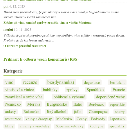
p.j.
4. 12. 2025
Pořád jsem přesvědčený, že pro titul typu world class pinot je bezpodmínečně nutná
tortura sklenkou riedel sommelier bur…
Z čeho pít víno, smutné zprávy ze světa vína a viněta Moutonu
merlot
10. 11. 2025
V článku je přesně popsáno proč toto nepodnikám, víno a jídlo v restaraci, pouze doma.
Problém je, že korkovou vadu nelz…
O korku v prestižní restauraci
Přihlásit k odběru všech komentářů (RSS)
Kategorie
víno
recenze
bio(dynamika)
degustace
Jen tak...
vinařství a vinice
bublinky
zprávy
Španělsko
Francie
zamyšlení o světě vína
oblíbené a vybrané
doporučené weby
Německo
Morava
Burgundsko
Itálie
Bordeaux
reportáže
ankety
Rakousko
Jiný alkohol
jídlo
Champagne
sherry
restaurace
knihy a časopisy
Maďarsko
Čechy
Podvody
Japonsko
filmy
vinárny a vinotéky
Supermarketovky
kuchyně
speciality