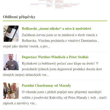
2020
(239)
►
2019
(238)
►
2018
(240)
►
Oblíbené příspěvky
2017
(240)
►
2016
(250)
►
Bulharské „území nikoho“ a něco k medvědovi
2015
(251)
►
Začátkem června jsem se tu zmiňoval o třech vínech z
2014
(254)
►
Bulharska. Všechna pocházela z vinařství Damianitza ,
2013
(249)
►
stejně jako dnešní vzorek, a pro...
2012
(254)
►
2011
(252)
►
Degustace Werther-Windisch a Peter Stolleis
2010
(249)
►
Ryzlinkové (a bublinové) počasí zase klepe na dveře! V
2009
(249)
►
posledních týdnech jsem degustoval produkci docela dost
2008
(270)
►
různých (nejen) německých vin...
2007
(108)
►
Parádní Chardonnay od Marady
O víkendu jsem s přáteli popíjel moc příjemný nazrálejší
veltlín z josefovské Kukvičky od Petra Marady ( web , starší
zápisek z návštěvy vin...