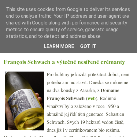
This site uses cookies from Google to deliver its services
and to analyze traffic. Your IP address and user-agent are
shared with Google along with performance and security
metrics to ensure quality of service, generate usage
statistics, and to detect and address abuse.
☰ Menu
LEARN MORE
GOT IT
PONDĚLÍ 21. LISTOPADU 2022
François Schwach a výtečné nesířené crémanty
Pro bubliny je každá příležitost dobrá, není
potřeba ani nic slavit. Dneska se mrkneme
Domaine
na dva kousky z Alsaska, z
François Schwach
web
(
). Rodinné
vinařství bylo založeno v roce 1950 a
aktuálně jej řídí třetí generace, Sebastien
Schwach. Svých 19 hektarů vedou čistě,
dnes již i v certifikovaném bio režimu.