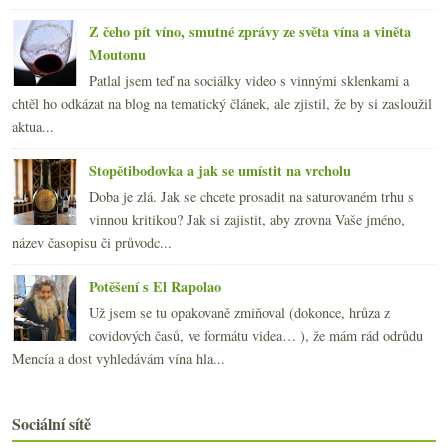
Z čeho pít víno, smutné zprávy ze světa vína a viněta
Moutonu
Patlal jsem teď na sociálky video s vinnými sklenkami a
chtěl ho odkázat na blog na tematický článek, ale zjistil, že by si zasloužil
aktua...
Stopětibodovka a jak se umístit na vrcholu
Doba je zlá. Jak se chcete prosadit na saturovaném trhu s
vinnou kritikou? Jak si zajistit, aby zrovna Vaše jméno,
název časopisu či průvodc...
Potěšení s El Rapolao
Už jsem se tu opakovaně zmiňoval (dokonce, hrůza z
covidových časů, ve formátu videa… ), že mám rád odrůdu
Mencía a dost vyhledávám vína hla...
Sociální sítě