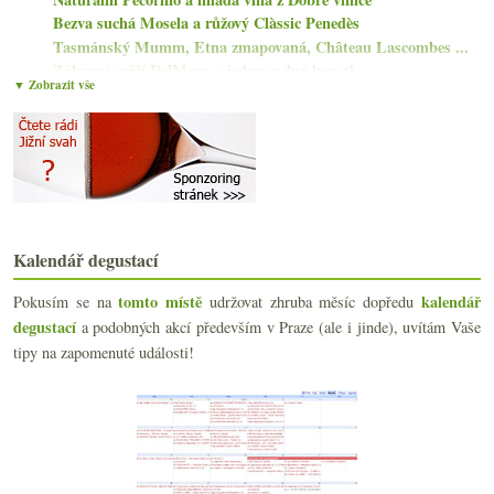
Bezva suchá Mosela a růžový Clàssic Penedès
Tasmánský Mumm, Etna zmapovaná, Château Lascombes ...
Zábavné svěží DelMoro a jeden vadný kousek
▼ Zobrazit vše
Průlet světem sherry na šestnácti vzorcích
Vinařství Salwey a jejich výtečné „burgundy“
Fajn ryzlink od Im Weinegg
Degustace Weingut Stefan Meyer s vinařem
Koncentrovaná efektní vína od Cà dei Conti
října
(18)
►
září
(21)
►
Kalendář degustací
srpna
(16)
►
července
(10)
►
tomto místě
kalendář
Pokusím se na
udržovat zhruba měsíc dopředu
června
(22)
degustací
►
a podobných akcí především v Praze (ale i jinde), uvítám Vaše
května
(22)
►
tipy na zapomenuté události!
dubna
(19)
►
března
(22)
►
února
(15)
►
ledna
(21)
►
2021
(239)
►