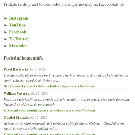
Přidejte se do přátel tohoto webu a sledujte novinky na Facebooku! :o)
►
Instagram
►
YouTube
►
Facebook
►
X (Twitter)
►
Mastodon
Poslední komentáře
Pavel Raclavský
26. 1. 2026
Trochu pozdě, ale přece jen bych reagoval na Frankovku od Kasnyiků. Hodnotil jsem ji
vloni ve Strekově podobně. Ovšem z…
Dvě frankovky s pozvánkou na festival, degustace a konferenci
William Vaverka
10. 12. 2025
Pokud se bude klučit na správných místech, nevidím v tom problém, réva patří do svahu.
Nicméně se obávám, že po dotacích…
Z čeho pít víno, smutné zprávy ze světa vína a viněta Moutonu
Ondřej Marada
10. 12. 2025
Já jako univerzální zesilovač vůně pužívám ručně foukanou Gabriel - Glas.Pak jsem
zjistil, že stejnou službu udělají opě…
Z čeho pít víno, smutné zprávy ze světa vína a viněta Moutonu