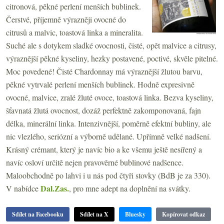
citronová, pěkné perlení menších bublinek.
Čerstvé, příjemně výrazněji ovocné do
citrusů a malvic, toastová linka a mineralita.
Suché ale s dotykem sladké ovocnosti, čisté, opět malvice a citrusy,
výraznější pěkné kyseliny, hezky postavené, poctivé, skvěle pitelné.
Moc povedené! Čisté Chardonnay má výraznější žlutou barvu,
pěkné vytrvalé perlení menších bublinek. Hodně expresivně
ovocné, malvice, zralé žluté ovoce, toastová linka. Bezva kyseliny,
šťavnatá žlutá ovocnost, dozáž perfektně zakomponovaná, fajn
délka, minerální linka. Intenzivnější, poměrně efektní bubliny, ale
nic vlezlého, seriózní a výborně udělané. Upřímně velké nadšení.
Krásný crémant, který je navíc bio a ke všemu ještě nesířený a
navíc osloví určitě nejen pravověrné bublinové nadšence.
Maloobchodně po lahvi i u nás pod čtyři stovky (BdB je za 330).
Dal.Zas.
V nabídce
, pro mne adept na doplnění na svátky.
Sdílet na Facebooku
Sdílet na X
Bluesky
Kopírovat odkaz