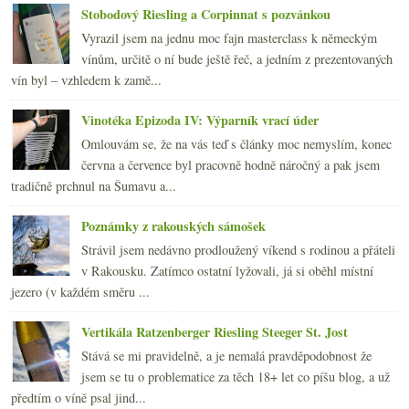
Stobodový Riesling a Corpinnat s pozvánkou
Vyrazil jsem na jednu moc fajn masterclass k německým
vínům, určitě o ní bude ještě řeč, a jedním z prezentovaných
vín byl – vzhledem k zamě...
Vinotéka Epizoda IV: Výparník vrací úder
Omlouvám se, že na vás teď s články moc nemyslím, konec
června a července byl pracovně hodně náročný a pak jsem
tradičně prchnul na Šumavu a...
Poznámky z rakouských sámošek
Strávil jsem nedávno prodloužený víkend s rodinou a přáteli
v Rakousku. Zatímco ostatní lyžovali, já si oběhl místní
jezero (v každém směru ...
Vertikála Ratzenberger Riesling Steeger St. Jost
Stává se mi pravidelně, a je nemalá pravděpodobnost že
jsem se tu o problematice za těch 18+ let co píšu blog, a už
předtím o víně psal jind...