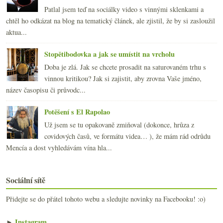
Patlal jsem teď na sociálky video s vinnými sklenkami a
chtěl ho odkázat na blog na tematický článek, ale zjistil, že by si zasloužil
aktua...
Stopětibodovka a jak se umístit na vrcholu
Doba je zlá. Jak se chcete prosadit na saturovaném trhu s
vinnou kritikou? Jak si zajistit, aby zrovna Vaše jméno,
název časopisu či průvodc...
Potěšení s El Rapolao
Už jsem se tu opakovaně zmiňoval (dokonce, hrůza z
covidových časů, ve formátu videa… ), že mám rád odrůdu
Mencía a dost vyhledávám vína hla...
Sociální sítě
Přidejte se do přátel tohoto webu a sledujte novinky na Facebooku! :o)
►
Instagram