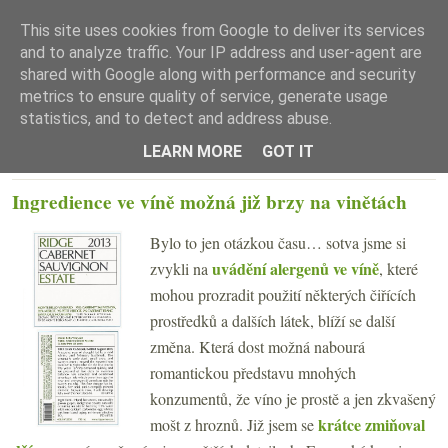
This site uses cookies from Google to deliver its services
and to analyze traffic. Your IP address and user-agent are
shared with Google along with performance and security
metrics to ensure quality of service, generate usage
statistics, and to detect and address abuse.
☰ Menu
LEARN MORE
GOT IT
PÁTEK 29. KVĚTNA 2020
Ingredience ve víně možná již brzy na vinětách
Bylo to jen otázkou času… sotva jsme si
uvádění alergenů ve víně
zvykli na
, které
mohou prozradit použití některých čiřících
prostředků a dalších látek, blíží se další
změna. Která dost možná nabourá
romantickou představu mnohých
konzumentů, že víno je prostě a jen zkvašený
krátce zmiňoval
mošt z hroznů. Již jsem se