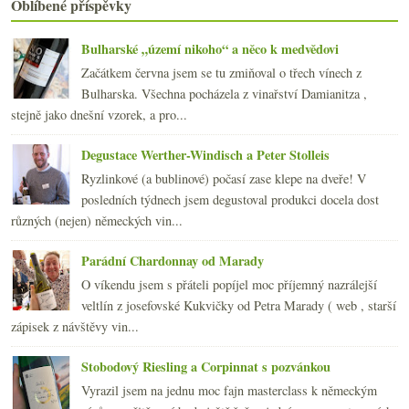
Oblíbené příspěvky
2016
(250)
►
2015
(251)
►
2014
(254)
Bulharské „území nikoho“ a něco k medvědovi
►
2013
(249)
►
Začátkem června jsem se tu zmiňoval o třech vínech z
2012
(254)
►
Bulharska. Všechna pocházela z vinařství Damianitza ,
2011
(252)
►
stejně jako dnešní vzorek, a pro...
2010
(249)
►
Degustace Werther-Windisch a Peter Stolleis
2009
(249)
►
2008
(270)
►
Ryzlinkové (a bublinové) počasí zase klepe na dveře! V
2007
(108)
posledních týdnech jsem degustoval produkci docela dost
►
různých (nejen) německých vin...
Parádní Chardonnay od Marady
O víkendu jsem s přáteli popíjel moc příjemný nazrálejší
veltlín z josefovské Kukvičky od Petra Marady ( web , starší
zápisek z návštěvy vin...
Stobodový Riesling a Corpinnat s pozvánkou
Vyrazil jsem na jednu moc fajn masterclass k německým