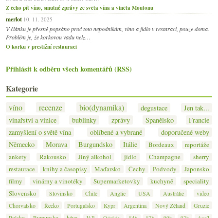
Z čeho pít víno, smutné zprávy ze světa vína a viněta Moutonu
merlot
10. 11. 2025
V článku je přesně popsáno proč toto nepodnikám, víno a jídlo v restaraci, pouze doma.
Problém je, že korkovou vadu nelz…
O korku v prestižní restauraci
Přihlásit k odběru všech komentářů (RSS)
Kategorie
víno
recenze
bio(dynamika)
degustace
Jen tak...
vinařství a vinice
bublinky
zprávy
Španělsko
Francie
zamyšlení o světě vína
oblíbené a vybrané
doporučené weby
Německo
Morava
Burgundsko
Itálie
Bordeaux
reportáže
ankety
Rakousko
Jiný alkohol
jídlo
Champagne
sherry
restaurace
knihy a časopisy
Maďarsko
Čechy
Podvody
Japonsko
filmy
vinárny a vinotéky
Supermarketovky
kuchyně
speciality
Slovensko
Slovinsko
Chile
Anglie
USA
Austrálie
video
Chorvatsko
Řecko
Portugalsko
Kypr
Argentina
Nový Zéland
Gruzie
Polsko
Rumunsko
káva
JAR
Odrůdy
84b
87b
90b
92b
Apríl