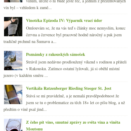
vínům, určitě o ní bude ještě řeč, a jedním z prezentovaných
vín byl – vzhledem k zamě...
Vinotéka Epizoda IV: Výparník vrací úder
Omlouvám se, že na vás teď s články moc nemyslím, konec
června a července byl pracovně hodně náročný a pak jsem
tradičně prchnul na Šumavu a...
Poznámky z rakouských sámošek
Strávil jsem nedávno prodloužený víkend s rodinou a přáteli
v Rakousku. Zatímco ostatní lyžovali, já si oběhl místní
jezero (v každém směru ...
Vertikála Ratzenberger Riesling Steeger St. Jost
Stává se mi pravidelně, a je nemalá pravděpodobnost že
jsem se tu o problematice za těch 18+ let co píšu blog, a už
předtím o víně psal jind...
Z čeho pít víno, smutné zprávy ze světa vína a viněta
Moutonu