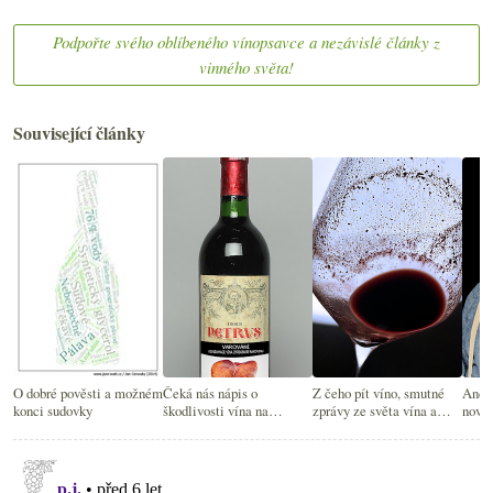
Podpořte svého oblíbeného vínopsavce a nezávislé články z
vinného světa!
Související články
O dobré pověsti a možném
Čeká nás nápis o
Z čeho pít víno, smutné
André
konci sudovky
škodlivosti vína na
zprávy ze světa vína a
nová
vinětách?
viněta Moutonu
vín, 
Hitl