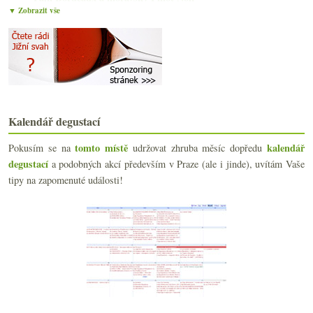
▼ Zobrazit vše
Víno Hladký ze Skalice a jejich naturálno
Cuvée Barcelona ve dvou ročnících
Quatre a Blanc de Pinot Noir sekt
Ruby z Krásné hory a someliérské tipy
Parádní seriózní Fleurie
Návraty – Cabernet Moravia 2009 od Čačíka
Bordeaux z révy vysazené v roce 1901
Trousseau a Château-Chalon od Domaine Pêcheur
Kalendář degustací
Fantastické bílé z… Prioratu?
tomto místě
kalendář
Pokusím se na
Výjimečné Beaujolais s koněm
udržovat zhruba měsíc dopředu
Chlastací naturální rosé a parádní Riesling
degustací
a podobných akcí především v Praze (ale i jinde), uvítám Vaše
Chutné Xarel·lo a bezva Riesling
tipy na zapomenuté události!
dubna
(20)
►
března
(22)
►
února
(19)
►
ledna
(22)
►
2019
(238)
►
2018
(240)
►
2017
(240)
►