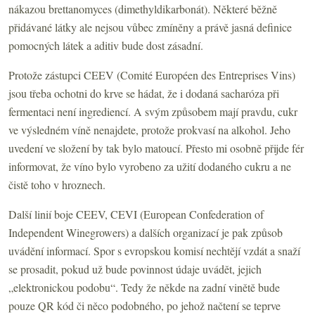
nákazou brettanomyces (dimethyldikarbonát). Některé běžně
přidávané látky ale nejsou vůbec zmíněny a právě jasná definice
pomocných látek a aditiv bude dost zásadní.
Protože zástupci CEEV (Comité Européen des Entreprises Vins)
jsou třeba ochotni do krve se hádat, že i dodaná sacharóza při
fermentaci není ingrediencí. A svým způsobem mají pravdu, cukr
ve výsledném víně nenajdete, protože prokvasí na alkohol. Jeho
uvedení ve složení by tak bylo matoucí. Přesto mi osobně přijde fér
informovat, že víno bylo vyrobeno za užití dodaného cukru a ne
čistě toho v hroznech.
Další linií boje CEEV, CEVI (European Confederation of
Independent Winegrowers) a dalších organizací je pak způsob
uvádění informací. Spor s evropskou komisí nechtějí vzdát a snaží
se prosadit, pokud už bude povinnost údaje uvádět, jejich
„elektronickou podobu“. Tedy že někde na zadní vinětě bude
pouze QR kód či něco podobného, po jehož načtení se teprve