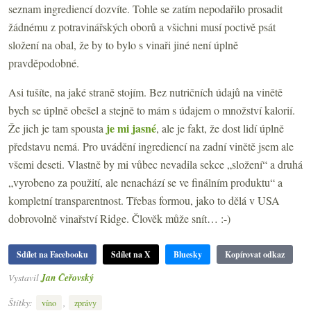
seznam ingrediencí dozvíte. Tohle se zatím nepodařilo prosadit
žádnému z potravinářských oborů a všichni musí poctivě psát
složení na obal, že by to bylo s vinaři jiné není úplně
pravděpodobné.
Asi tušíte, na jaké straně stojím. Bez nutričních údajů na vinětě
bych se úplně obešel a stejně to mám s údajem o množství kalorií.
je mi jasné
Že jich je tam spousta
, ale je fakt, že dost lidí úplně
představu nemá. Pro uvádění ingrediencí na zadní vinětě jsem ale
všemi deseti. Vlastně by mi vůbec nevadila sekce „složení“ a druhá
„vyrobeno za použití, ale nenachází se ve finálním produktu“ a
kompletní transparentnost. Třebas formou, jako to dělá v USA
dobrovolně vinařství Ridge. Člověk může snít… :-)
Sdílet na Facebooku
Sdílet na X
Bluesky
Kopírovat odkaz
Vystavil
Jan Čeřovský
Štítky:
,
víno
zprávy