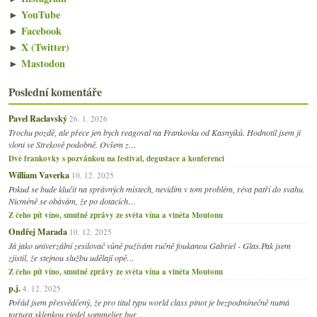
►
YouTube
►
Facebook
►
X (Twitter)
►
Mastodon
Poslední komentáře
Pavel Raclavský
26. 1. 2026
Trochu pozdě, ale přece jen bych reagoval na Frankovku od Kasnyiků. Hodnotil jsem ji
vloni ve Strekově podobně. Ovšem z…
Dvě frankovky s pozvánkou na festival, degustace a konferenci
William Vaverka
10. 12. 2025
Pokud se bude klučit na správných místech, nevidím v tom problém, réva patří do svahu.
Nicméně se obávám, že po dotacích…
Z čeho pít víno, smutné zprávy ze světa vína a viněta Moutonu
Ondřej Marada
10. 12. 2025
Já jako univerzální zesilovač vůně pužívám ručně foukanou Gabriel - Glas.Pak jsem
zjistil, že stejnou službu udělají opě…
Z čeho pít víno, smutné zprávy ze světa vína a viněta Moutonu
p.j.
4. 12. 2025
Pořád jsem přesvědčený, že pro titul typu world class pinot je bezpodmínečně nutná
tortura sklenkou riedel sommelier bur…