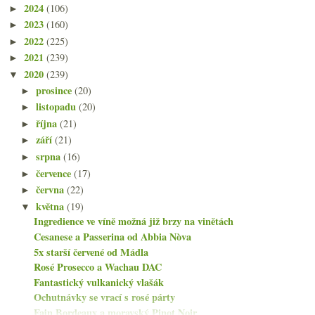
2024
(106)
►
2023
(160)
►
2022
(225)
►
2021
(239)
►
2020
(239)
▼
prosince
(20)
►
listopadu
(20)
►
října
(21)
►
září
(21)
►
srpna
(16)
►
července
(17)
►
června
(22)
►
května
(19)
▼
Ingredience ve víně možná již brzy na vinětách
Cesanese a Passerina od Abbia Nòva
5x starší červené od Mádla
Rosé Prosecco a Wachau DAC
Fantastický vulkanický vlašák
Ochutnávky se vrací s rosé párty
Fajn Bordeaux a moravský Pinot Noir