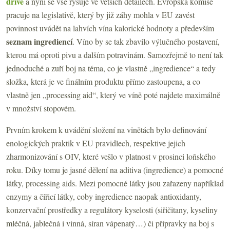
dříve
a nyní se vše rýsuje ve větších detailech. Evropská komise
pracuje na legislativě, který by již záhy mohla v EU zavést
povinnost uvádět na lahvích vína kalorické hodnoty a především
seznam ingrediencí
. Víno by se tak zbavilo výlučného postavení,
kterou má oproti pivu a dalším potravinám. Samozřejmě to není tak
jednoduché a zuří boj na téma, co je vlastně „ingredience“ a tedy
složka, která je ve finálním produktu přímo zastoupena, a co
vlastně jen „processing aid“, který ve víně poté najdete maximálně
v množství stopovém.
Prvním krokem k uvádění složení na vinětách bylo definování
enologických praktik v EU pravidlech, respektive jejich
zharmonizování s OIV, které vešlo v platnost v prosinci loňského
roku. Díky tomu je jasné dělení na aditiva (ingredience) a pomocné
látky, processing aids. Mezi pomocné látky jsou zařazeny například
enzymy a čiřicí látky, coby ingredience naopak antioxidanty,
konzervační prostředky a regulátory kyselosti (siřičitany, kyseliny
mléčná, jablečná i vinná, síran vápenatý…) či přípravky na boj s