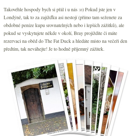
Takovéhle hospody bych si přál i u nás :o) Pokud jste jen v
Londýně, tak to za zajížďku asi nestojí (přímo tam seženete za
obdobné peníze kupu srovnatelných nebo i lepších zážitků), ale
pokud se vyskytujete někde v okolí, Bray projíždíte či máte
rezervaci na oběd do The Fat Duck a hledáte místo na večeři den
předtím, tak neváhejte! Je to hodně příjemný zážitek.