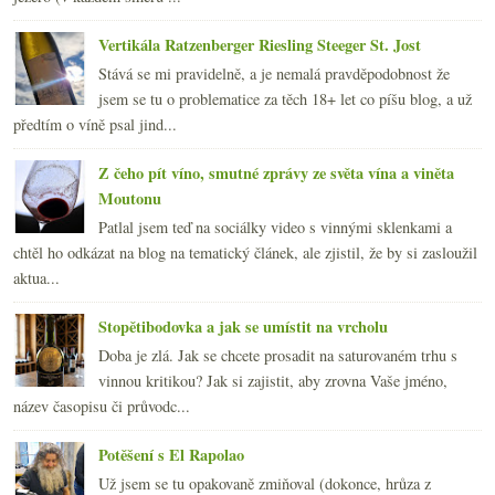
Vertikála Ratzenberger Riesling Steeger St. Jost
Stává se mi pravidelně, a je nemalá pravděpodobnost že
jsem se tu o problematice za těch 18+ let co píšu blog, a už
předtím o víně psal jind...
Z čeho pít víno, smutné zprávy ze světa vína a viněta
Moutonu
Patlal jsem teď na sociálky video s vinnými sklenkami a
chtěl ho odkázat na blog na tematický článek, ale zjistil, že by si zasloužil
aktua...
Stopětibodovka a jak se umístit na vrcholu
Doba je zlá. Jak se chcete prosadit na saturovaném trhu s
vinnou kritikou? Jak si zajistit, aby zrovna Vaše jméno,
název časopisu či průvodc...
Potěšení s El Rapolao
Už jsem se tu opakovaně zmiňoval (dokonce, hrůza z