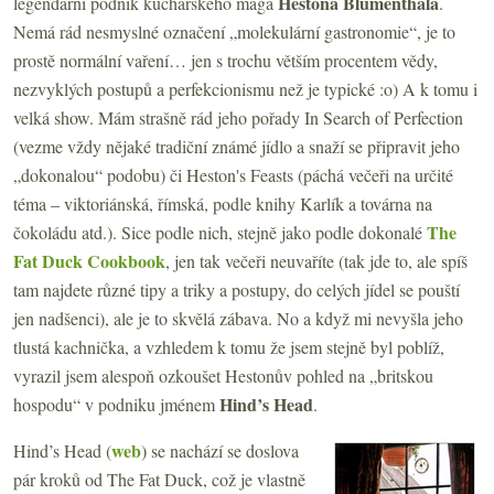
Hestona Blumenthala
legendární podnik kuchařského mága
.
Nemá rád nesmyslné označení „molekulární gastronomie“, je to
prostě normální vaření… jen s trochu větším procentem vědy,
nezvyklých postupů a perfekcionismu než je typické :o) A k tomu i
velká show. Mám strašně rád jeho pořady In Search of Perfection
(vezme vždy nějaké tradiční známé jídlo a snaží se připravit jeho
„dokonalou“ podobu) či Heston's Feasts (páchá večeři na určité
téma – viktoriánská, římská, podle knihy Karlík a továrna na
The
čokoládu atd.). Sice podle nich, stejně jako podle dokonalé
Fat Duck Cookbook
, jen tak večeři neuvaříte (tak jde to, ale spíš
tam najdete různé tipy a triky a postupy, do celých jídel se pouští
jen nadšenci), ale je to skvělá zábava. No a když mi nevyšla jeho
tlustá kachnička, a vzhledem k tomu že jsem stejně byl poblíž,
vyrazil jsem alespoň ozkoušet Hestonův pohled na „britskou
Hind
’s Head
hospodu“ v podniku jménem
.
web
Hind’s Head (
) se nachází se doslova
pár kroků od The Fat Duck, což je vlastně