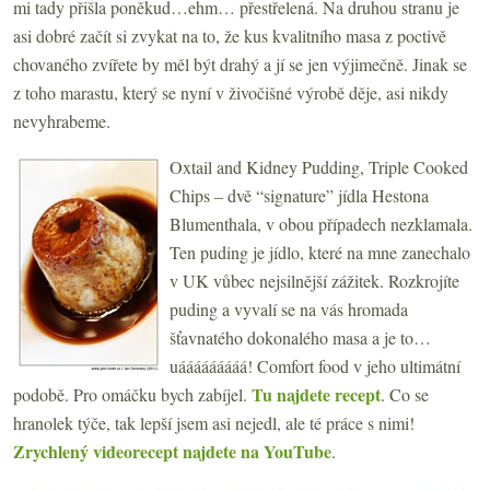
mi tady přišla poněkud…ehm… přestřelená. Na druhou stranu je
asi dobré začít si zvykat na to, že kus kvalitního masa z poctivě
chovaného zvířete by měl být drahý a jí se jen výjimečně. Jinak se
z toho marastu, který se nyní v živočišné výrobě děje, asi nikdy
nevyhrabeme.
Oxtail and Kidney Pudding, Triple Cooked
Chips – dvě “signature” jídla Hestona
Blumenthala, v obou případech nezklamala.
Ten puding je jídlo, které na mne zanechalo
v UK vůbec nejsilnější zážitek. Rozkrojíte
puding a vyvalí se na vás hromada
šťavnatého dokonalého masa a je to…
uááááááááá! Comfort food v jeho ultimátní
Tu najdete recept
podobě. Pro omáčku bych zabíjel.
. Co se
hranolek týče, tak lepší jsem asi nejedl, ale té práce s nimi!
Zrychlený videorecept najdete na YouTube
.