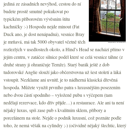
jediná ze zásadních nevýhod, cestou do ní
budete prostě smutně pokukovat po
typickém příborovém vývěsním štítu
kachničky :-) Hospodu nejde minout (Fat
Duck ano, je dost nenápadná), vesnice Bray
je mrňavá, má tak 5000 obyvatel včetně těch
rozlezlých v usedlostech okolo, a Hind’s Head se nachází přímo v
jejím centru, v zatáčce silnice podél které se celá vesnice táhne (z
druhé strany ji ohraničuje Temže). Starý barák ještě z dob
tudorovské Anglie slouží jako občerstvovna už šest století a láká
vstoupit. Nezklame ani uvnitř, je to nádherná klasická dřevěná
hospoda. Můžete využít prvního patra s luxusnějším posezením
nebo dvou částí spodního – vyloženě pubu s výčepem (tam
nedělají rezervace, kdo dřív přijde…) a restaurace. Ale ani ta není
nějaký luxus, spíš zase pub s kvalitním sklem, příbory a
porcelánem na stole. Nejde o podnik luxusní, což poznáte podle
toho, že nemá věšák na cylindry ;-) (očividně nějaký šlechtic, který