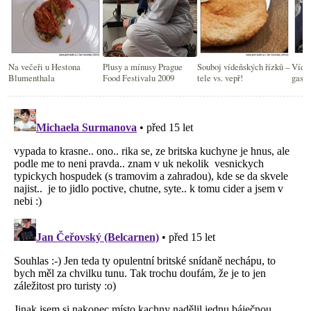
Na večeři u Hestona
Plusy a mínusy Prague
Souboj vídeňských řízků –
Víde
Blumenthala
Food Festivalu 2009
tele vs. vepř!
gast
Sohn