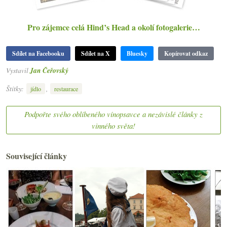
Pro zájemce celá Hind’s Head a okolí fotogalerie…
Sdílet na Facebooku
Sdílet na X
Bluesky
Kopírovat odkaz
Vystavil
Jan Čeřovský
Štítky:
,
jídlo
restaurace
Podpořte svého oblíbeného vínopsavce a nezávislé články z
vinného světa!
Související články