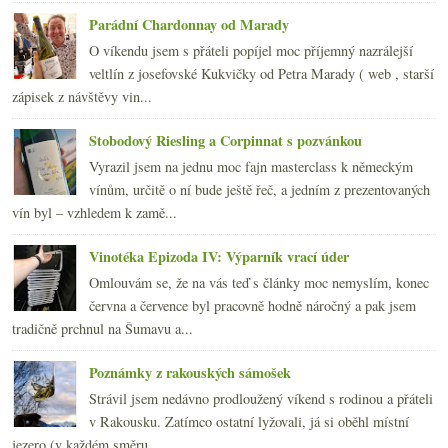
Parádní Chardonnay od Marady
O víkendu jsem s přáteli popíjel moc příjemný nazrálejší
veltlín z josefovské Kukvičky od Petra Marady ( web , starší
zápisek z návštěvy vin...
Stobodový Riesling a Corpinnat s pozvánkou
Vyrazil jsem na jednu moc fajn masterclass k německým
vínům, určitě o ní bude ještě řeč, a jedním z prezentovaných
vín byl – vzhledem k zamě...
Vinotéka Epizoda IV: Výparník vrací úder
Omlouvám se, že na vás teď s články moc nemyslím, konec
června a července byl pracovně hodně náročný a pak jsem
tradičně prchnul na Šumavu a...
Poznámky z rakouských sámošek
Strávil jsem nedávno prodloužený víkend s rodinou a přáteli
v Rakousku. Zatímco ostatní lyžovali, já si oběhl místní
jezero (v každém směru ...