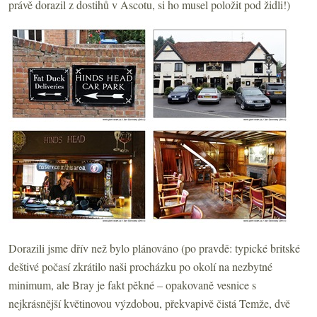
právě dorazil z dostihů v Ascotu, si ho musel položit pod židli!)
Dorazili jsme dřív než bylo plánováno (po pravdě: typické britské
deštivé počasí zkrátilo naši procházku po okolí na nezbytné
minimum, ale Bray je fakt pěkné – opakovaně vesnice s
nejkrásnější květinovou výzdobou, překvapivě čistá Temže, dvě