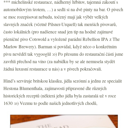
*** michelinské restaurace, nádherný hřbitov, tajemná zákoutí s
automobilovým šrotem, …) a sedli si na dvě pinty na bar. O pivech
se moc rozepisovat nebudu, točený mají jak výběr velkých
slavných značek (včetně Pilsner-Urquell) tak menších pivovarů,
často lokálních (pro nadšence snad jen tip na hodně zajímavé
pšeničné pivo Cotswold a vyloženě parádní Rebellion IPA z The
Marlow Brewery). Barman si povídal, když něco o konkrétním
pivu nevěděl tak vygooglil :o) Po přesunu do restaurační části jsme
zavrhli přechod na víno (za nabídku by se ale nemusela stydět
žádná luxusní restaurace u nás) a v pivech pokračovali.
Hind’s servíruje britskou klasiku, jídla sezónní a jednu ze specialit
Hestona Blumenthala, zajímavosti připravené dle různých
historických receptů (některá jeho jídla byla zastaralá už v roce
1630 :o) Vezmu to podle našich jednotlivých chodů,