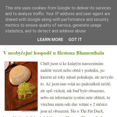
This site uses cookies from Google to deliver its services
and to analyze traffic. Your IP address and user-agent are
shared with Google along with performance and security
metrics to ensure quality of service, generate usage
statistics, and to detect and address abuse.
☰ Menu
LEARN MORE
GOT IT
PÁTEK 1. ČERVENCE 2011
V neobyčejné hospodě u Hestona Blumenthala
Chtěl jsem si ke kulatým narozeninám
nadělit večeři nebo oběd v podniku, po
kterém už roky mlsně pokukuju, ale nevyšlo
to. Ač jsem tam volal no padesátkrát určitě,
ale spíš víckrát, tak buď bylo obsazeno,
nebo mi informační systém suše ohlásil, že
všechna místa ode dne volání + 2 měsíce
jsou už obsazená. Šlo o The Fat Duck,