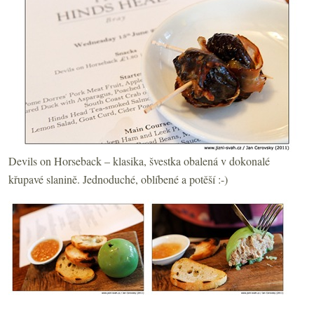
Devils on Horseback – klasika, švestka obalená v dokonalé
křupavé slanině. Jednoduché, oblíbené a potěší :-)