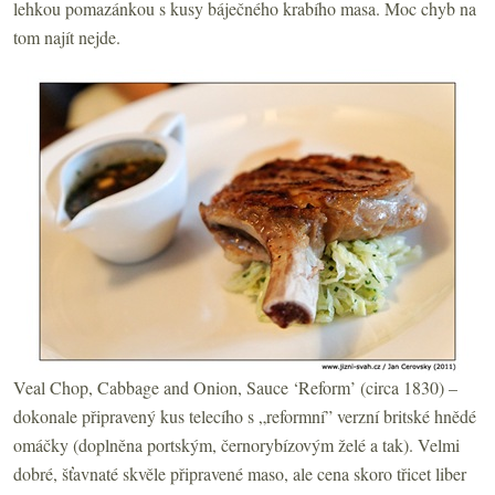
lehkou pomazánkou s kusy báječného krabího masa. Moc chyb na
tom najít nejde.
Veal Chop, Cabbage and Onion, Sauce ‘Reform’ (circa 1830) –
dokonale připravený kus telecího s „reformní” verzní britské hnědé
omáčky (doplněna portským, černorybízovým želé a tak). Velmi
dobré, šťavnaté skvěle připravené maso, ale cena skoro třicet liber