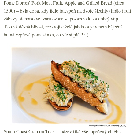
Pome Dorres’ Pork Meat Fruit, Apple and Grilled Bread (circa
1500) – byla doba, kdy jídlo (alespoň na dvoře šlechty) hrálo i roli
zábavy. A maso ve tvaru ovoce se považovalo za dobrý vtip.
Taková děsná blbost, rozkrojíte želé jablko a je v něm báječná
hutná vepřová pomazánka, co víc si přát? :-)
South Coast Crab on Toast – název říká vše, opečený chléb s