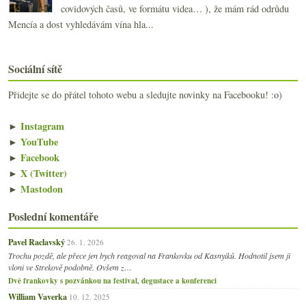
covidových časů, ve formátu videa… ), že mám rád odrůdu
Mencía a dost vyhledávám vína hla...
Sociální sítě
Přidejte se do přátel tohoto webu a sledujte novinky na Facebooku! :o)
►
Instagram
►
YouTube
►
Facebook
►
X (Twitter)
►
Mastodon
Poslední komentáře
Pavel Raclavský
26. 1. 2026
Trochu pozdě, ale přece jen bych reagoval na Frankovku od Kasnyiků. Hodnotil jsem ji
vloni ve Strekově podobně. Ovšem z…
Dvě frankovky s pozvánkou na festival, degustace a konferenci
William Vaverka
10. 12. 2025