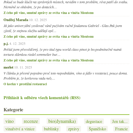
Pokud se bude klučit na správných místech, nevidím v tom problém, réva patří do svahu.
Nicméně se obávám, že po dotacích…
Z čeho pít víno, smutné zprávy ze světa vína a viněta Moutonu
Ondřej Marada
10. 12. 2025
Já jako univerzální zesilovač vůně pužívám ručně foukanou Gabriel - Glas.Pak jsem
zjistil, že stejnou službu udělají opě…
Z čeho pít víno, smutné zprávy ze světa vína a viněta Moutonu
p.j.
4. 12. 2025
Pořád jsem přesvědčený, že pro titul typu world class pinot je bezpodmínečně nutná
tortura sklenkou riedel sommelier bur…
Z čeho pít víno, smutné zprávy ze světa vína a viněta Moutonu
merlot
10. 11. 2025
V článku je přesně popsáno proč toto nepodnikám, víno a jídlo v restaraci, pouze doma.
Problém je, že korkovou vadu nelz…
O korku v prestižní restauraci
Přihlásit k odběru všech komentářů (RSS)
Kategorie
víno
recenze
bio(dynamika)
degustace
Jen tak...
vinařství a vinice
bublinky
zprávy
Španělsko
Francie