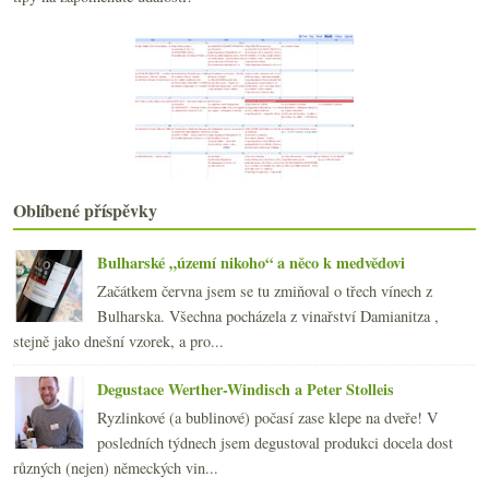
Pětice modrých portugalů do stovky…
Třikrát fajn víno v lese vypité
Plán na příštích čtrnáct dní…
V neobyčejné hospodě u Hestona Blumenthala
června
(23)
►
května
(23)
►
dubna
(20)
►
března
(23)
►
Oblíbené příspěvky
února
(20)
►
ledna
(21)
►
Bulharské „území nikoho“ a něco k medvědovi
2010
(249)
►
Začátkem června jsem se tu zmiňoval o třech vínech z
2009
(249)
►
Bulharska. Všechna pocházela z vinařství Damianitza ,
2008
(270)
►
stejně jako dnešní vzorek, a pro...
2007
(108)
►
Degustace Werther-Windisch a Peter Stolleis
Ryzlinkové (a bublinové) počasí zase klepe na dveře! V
posledních týdnech jsem degustoval produkci docela dost
různých (nejen) německých vin...