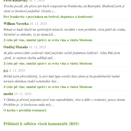
26. 1. 2026
Trochu pozdě, ale přece jen bych reagoval na Frankovku od Kasnyiků. Hodnotil jsem ji
vloni ve Strekově podobně. Ovšem z…
Dvě frankovky s pozvánkou na festival, degustace a konferenci
William Vaverka
10. 12. 2025
Pokud se bude klučit na správných místech, nevidím v tom problém, réva patří do svahu.
Nicméně se obávám, že po dotacích…
Z čeho pít víno, smutné zprávy ze světa vína a viněta Moutonu
Ondřej Marada
10. 12. 2025
Já jako univerzální zesilovač vůně pužívám ručně foukanou Gabriel - Glas.Pak jsem
zjistil, že stejnou službu udělají opě…
Z čeho pít víno, smutné zprávy ze světa vína a viněta Moutonu
p.j.
4. 12. 2025
Pořád jsem přesvědčený, že pro titul typu world class pinot je bezpodmínečně nutná
tortura sklenkou riedel sommelier bur…
Z čeho pít víno, smutné zprávy ze světa vína a viněta Moutonu
merlot
10. 11. 2025
V článku je přesně popsáno proč toto nepodnikám, víno a jídlo v restaraci, pouze doma.
Problém je, že korkovou vadu nelz…
O korku v prestižní restauraci
Přihlásit k odběru všech komentářů (RSS)