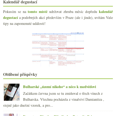
Kalendář degustací
Jak mi (ne)chybí mi polosladká
Polonahé vinařky, nejlepší Sauvignon, červené do s...
tomto místě
kalendář
Pokusím se na
udržovat zhruba měsíc dopředu
Vinné sámoškovky do stovky a jedno skoro pivo
degustací
a podobných akcí především v Praze (ale i jinde), uvítám Vaše
Terroir je když spojíte...
tipy na zapomenuté události!
Pětice modrých portugalů do stovky…
Třikrát fajn víno v lese vypité
Plán na příštích čtrnáct dní…
V neobyčejné hospodě u Hestona Blumenthala
června
(23)
►
května
(23)
►
dubna
(20)
►
března
(23)
►
Oblíbené příspěvky
února
(20)
►
ledna
(21)
►
Bulharské „území nikoho“ a něco k medvědovi
2010
(249)
►
Začátkem června jsem se tu zmiňoval o třech vínech z
2009
(249)
►
Bulharska. Všechna pocházela z vinařství Damianitza ,
2008
(270)
►
stejně jako dnešní vzorek, a pro...
2007
(108)
►