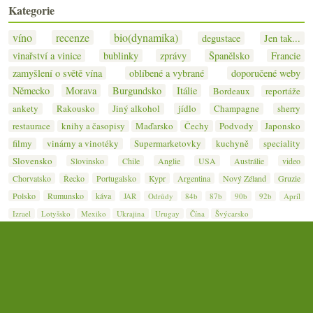
Kategorie
víno
recenze
bio(dynamika)
degustace
Jen tak...
vinařství a vinice
bublinky
zprávy
Španělsko
Francie
zamyšlení o světě vína
oblíbené a vybrané
doporučené weby
Německo
Morava
Burgundsko
Itálie
Bordeaux
reportáže
ankety
Rakousko
Jiný alkohol
jídlo
Champagne
sherry
restaurace
knihy a časopisy
Maďarsko
Čechy
Podvody
Japonsko
filmy
vinárny a vinotéky
Supermarketovky
kuchyně
speciality
Slovensko
Slovinsko
Chile
Anglie
USA
Austrálie
video
Chorvatsko
Řecko
Portugalsko
Kypr
Argentina
Nový Zéland
Gruzie
Polsko
Rumunsko
káva
JAR
Odrůdy
84b
87b
90b
92b
Apríl
Izrael
Lotyšsko
Mexiko
Ukrajina
Urugay
Čína
Švýcarsko
© 2007–2026
Jan Čeřovský
· Jižní svah — nejen o víně ·
Kontakt