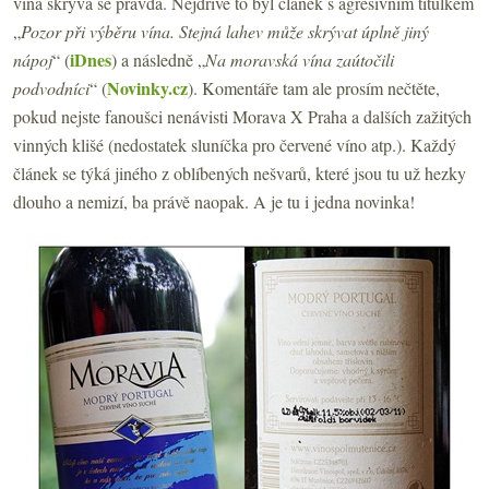
vína skrývá se pravda. Nejdříve to byl článek s agresivním titulkem
„
Pozor při výběru vína. Stejná lahev může skrývat úplně jiný
iDnes
nápoj
“ (
) a následně „
Na moravská vína zaútočili
Novinky.cz
podvodníci
“ (
). Komentáře tam ale prosím nečtěte,
pokud nejste fanoušci nenávisti Morava X Praha a dalších zažitých
vinných klišé (nedostatek sluníčka pro červené víno atp.). Každý
článek se týká jiného z oblíbených nešvarů, které jsou tu už hezky
dlouho a nemizí, ba právě naopak. A je tu i jedna novinka!