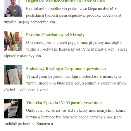
Degustace Werther-Windisch a Peter Stolleis
Ryzlinkové (a bublinové) počasí zase klepe na dveře! V
posledních týdnech jsem degustoval produkci docela dost
různých (nejen) německých vin...
Parádní Chardonnay od Marady
O víkendu jsem s přáteli popíjel moc příjemný nazrálejší
veltlín z josefovské Kukvičky od Petra Marady ( web , starší
zápisek z návštěvy vin...
Stobodový Riesling a Corpinnat s pozvánkou
Vyrazil jsem na jednu moc fajn masterclass k německým
vínům, určitě o ní bude ještě řeč, a jedním z prezentovaných
vín byl – vzhledem k zamě...
Vinotéka Epizoda IV: Výparník vrací úder
Omlouvám se, že na vás teď s články moc nemyslím, konec
června a července byl pracovně hodně náročný a pak jsem
tradičně prchnul na Šumavu a...