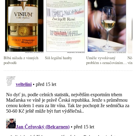
Blbá nálada z vinných
Síň legální hanby
Uměle vyvolávaný
Něco 
podvodů
problém s označováním
víne
vín