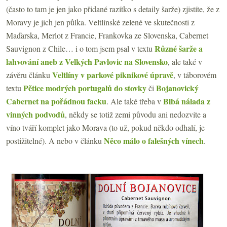
(často to tam je jen jako přidané razítko s detaily šarže) zjistíte, že z
Moravy je jich jen půlka. Veltlínské zelené ve skutečnosti z
Maďarska, Merlot z Francie, Frankovka ze Slovenska, Cabernet
Různé šarže a
Sauvignon z Chile… i o tom jsem psal v textu
lahvování aneb z Velkých Pavlovic na Slovensko
, ale také v
Veltlíny v parkové piknikové úpravě
závěru článku
, v táborovém
Pětice modrých portugalů do stovky
Bojanovický
textu
či
Cabernet na pořádnou facku
Blbá nálada z
. Ale také třeba v
vinných podvodů
, někdy se totiž zemi původu ani nedozvíte a
víno tváří komplet jako Morava (to už, pokud někdo odhalí, je
Něco málo o falešných vínech
postižitelné). A nebo v článku
.