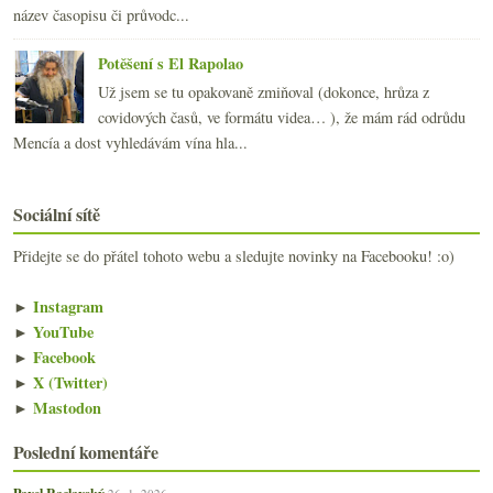
název časopisu či průvodc...
Potěšení s El Rapolao
Už jsem se tu opakovaně zmiňoval (dokonce, hrůza z
covidových časů, ve formátu videa… ), že mám rád odrůdu
Mencía a dost vyhledávám vína hla...
Sociální sítě
Přidejte se do přátel tohoto webu a sledujte novinky na Facebooku! :o)
►
Instagram
►
YouTube
►
Facebook
►
X (Twitter)
►
Mastodon
Poslední komentáře
Pavel Raclavský