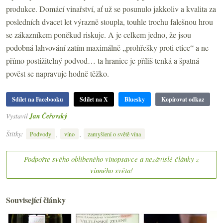
produkce. Domácí vinařství, ať už se posunulo jakkoliv a kvalita za
posledních dvacet let výrazně stoupla, touhle trochu falešnou hrou
se zákazníkem poněkud riskuje. A je celkem jedno, že jsou
podobná lahvování zatím maximálně „prohřešky proti etice“ a ne
přímo postižitelný podvod… ta hranice je příliš tenká a špatná
pověst se napravuje hodně těžko.
Sdílet na Facebooku
Sdílet na X
Bluesky
Kopírovat odkaz
Vystavil
Jan Čeřovský
Štítky:
,
,
Podvody
víno
zamyšlení o světě vína
Podpořte svého oblíbeného vínopsavce a nezávislé články z
vinného světa!
Související články