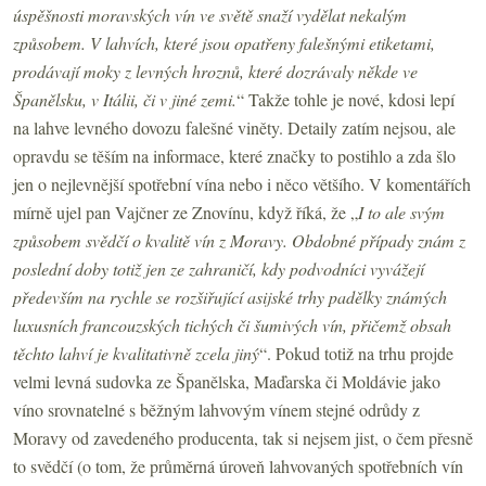
úspěšnosti moravských vín ve světě snaží vydělat nekalým
způsobem. V lahvích, které jsou opatřeny falešnými etiketami,
prodávají moky z levných hroznů, které dozrávaly někde ve
Španělsku, v Itálii, či v jiné zemi.
“ Takže tohle je nové, kdosi lepí
na lahve levného dovozu falešné viněty. Detaily zatím nejsou, ale
opravdu se těším na informace, které značky to postihlo a zda šlo
jen o nejlevnější spotřební vína nebo i něco většího. V komentářích
mírně ujel pan Vajčner ze Znovínu, když říká, že „
I to ale svým
způsobem svědčí o kvalitě vín z Moravy. Obdobné případy znám z
poslední doby totiž jen ze zahraničí, kdy podvodníci vyvážejí
především na rychle se rozšiřující asijské trhy padělky známých
luxusních francouzských tichých či šumivých vín, přičemž obsah
těchto lahví je kvalitativně zcela jiný
“. Pokud totiž na trhu projde
velmi levná sudovka ze Španělska, Maďarska či Moldávie jako
víno srovnatelné s běžným lahvovým vínem stejné odrůdy z
Moravy od zavedeného producenta, tak si nejsem jist, o čem přesně
to svědčí (o tom, že průměrná úroveň lahvovaných spotřebních vín