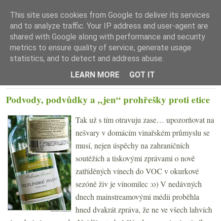
This site uses cookies from Google to deliver its services
and to analyze traffic. Your IP address and user-agent are
shared with Google along with performance and security
metrics to ensure quality of service, generate usage
statistics, and to detect and address abuse.
☰ Menu
LEARN MORE
GOT IT
PÁTEK 29. ČERVENCE 2011
Podvody, podvůdky a „jen“ prohřešky proti etice
Tak už s tím otravuju zase… upozorňovat na
nešvary v domácím vinařském průmyslu se
musí, nejen úspěchy na zahraničních
soutěžích a tiskovými zprávami o nově
zatříděných vínech do VOC v okurkové
sezóně živ je vínomilec :o) V nedávných
dnech mainstreamovými médii proběhla
hned dvakrát zpráva, že ne ve všech lahvích