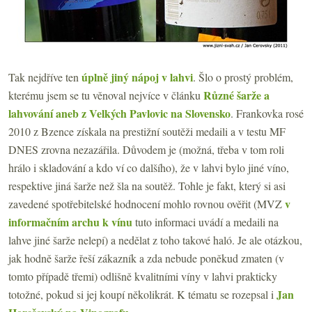
úplně jiný nápoj v lahvi
Tak nejdříve ten
. Šlo o prostý problém,
Různé šarže a
kterému jsem se tu věnoval nejvíce v článku
lahvování aneb z Velkých Pavlovic na Slovensko
. Frankovka rosé
2010 z Bzence získala na prestižní soutěži medaili a v testu MF
DNES zrovna nezazářila. Důvodem je (možná, třeba v tom roli
hrálo i skladování a kdo ví co dalšího), že v lahvi bylo jiné víno,
respektive jiná šarže než šla na soutěž. Tohle je fakt, který si asi
v
zavedené spotřebitelské hodnocení mohlo rovnou ověřit (MVZ
informačním archu k vínu
tuto informaci uvádí a medaili na
lahve jiné šarže nelepí) a nedělat z toho takové haló. Je ale otázkou,
jak hodně šarže řeší zákazník a zda nebude poněkud zmaten (v
tomto případě třemi) odlišně kvalitními víny v lahvi prakticky
Jan
totožné, pokud si jej koupí několikrát. K tématu se rozepsal i