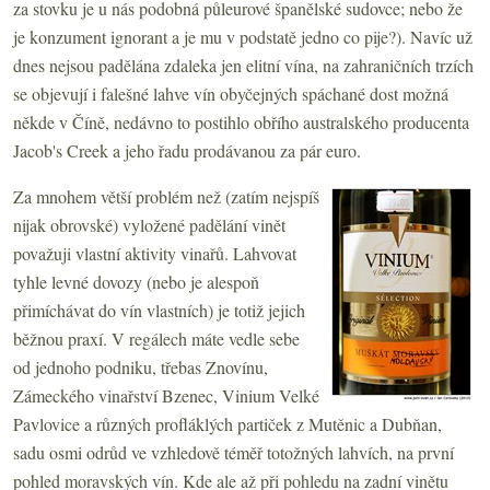
za stovku je u nás podobná půleurové španělské sudovce; nebo že
je konzument ignorant a je mu v podstatě jedno co pije?). Navíc už
dnes nejsou padělána zdaleka jen elitní vína, na zahraničních trzích
se objevují i falešné lahve vín obyčejných spáchané dost možná
někde v Číně, nedávno to postihlo obřího australského producenta
Jacob's Creek a jeho řadu prodávanou za pár euro.
Za mnohem větší problém než (zatím nejspíš
nijak obrovské) vyložené padělání vinět
považuji vlastní aktivity vinařů. Lahvovat
tyhle levné dovozy (nebo je alespoň
přimíchávat do vín vlastních) je totiž jejich
běžnou praxí. V regálech máte vedle sebe
od jednoho podniku, třebas Znovínu,
Zámeckého vinařství Bzenec, Vinium Velké
Pavlovice a různých profláklých partiček z Mutěnic a Dubňan,
sadu osmi odrůd ve vzhledově téměř totožných lahvích, na první
pohled moravských vín. Kde ale až při pohledu na zadní vinětu