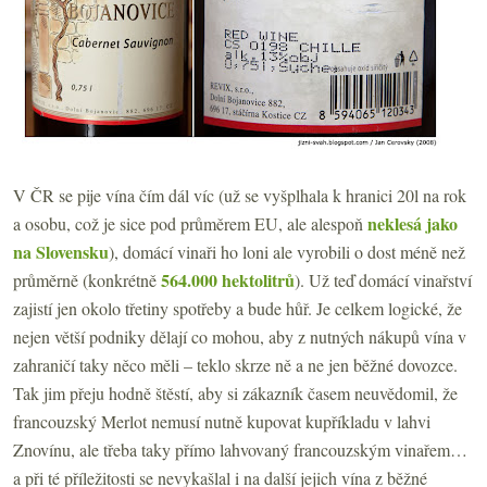
V ČR se pije vína čím dál víc (už se vyšplhala k hranici 20l na rok
neklesá jako
a osobu, což je sice pod průměrem EU, ale alespoň
na Slovensku
), domácí vinaři ho loni ale vyrobili o dost méně než
564.000 hektolitrů
průměrně (konkrétně
). Už teď domácí vinařství
zajistí jen okolo třetiny spotřeby a bude hůř. Je celkem logické, že
nejen větší podniky dělají co mohou, aby z nutných nákupů vína v
zahraničí taky něco měli – teklo skrze ně a ne jen běžné dovozce.
Tak jim přeju hodně štěstí, aby si zákazník časem neuvědomil, že
francouzský Merlot nemusí nutně kupovat kupříkladu v lahvi
Znovínu, ale třeba taky přímo lahvovaný francouzským vinařem…
a při té příležitosti se nevykašlal i na další jejich vína z běžné