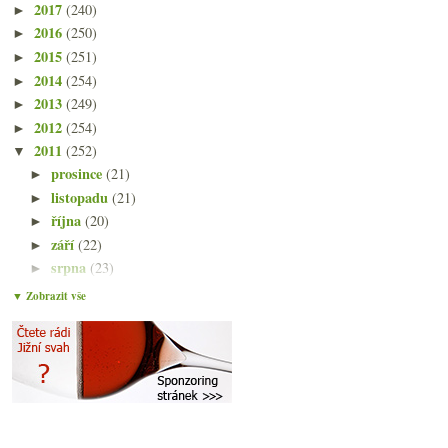
2017
(240)
►
2016
(250)
►
2015
(251)
►
2014
(254)
►
2013
(249)
►
2012
(254)
►
2011
(252)
▼
prosince
(21)
►
listopadu
(21)
►
října
(20)
►
září
(22)
►
srpna
(23)
►
července
(15)
▼
▼ Zobrazit vše
Podvody, podvůdky a „jen“ prohřešky proti etice
Řád víno, čeleď Trója, rod Salabka
Co uvaříte zahraniční návštěvě?
Družstevní bubliny z Limoux
*****, 20, 100 – degustace plná bodování
Výsledky ankety „Mrož nebo Míša?“
St. John – od ocásku po čumáček s pivem a mišelins...