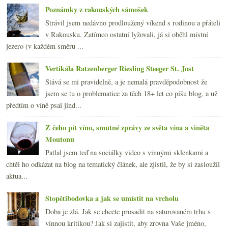
Poznámky z rakouských sámošek
Strávil jsem nedávno prodloužený víkend s rodinou a přáteli
v Rakousku. Zatímco ostatní lyžovali, já si oběhl místní
jezero (v každém směru ...
Vertikála Ratzenberger Riesling Steeger St. Jost
Stává se mi pravidelně, a je nemalá pravděpodobnost že
jsem se tu o problematice za těch 18+ let co píšu blog, a už
předtím o víně psal jind...
Z čeho pít víno, smutné zprávy ze světa vína a viněta
Moutonu
Patlal jsem teď na sociálky video s vinnými sklenkami a
chtěl ho odkázat na blog na tematický článek, ale zjistil, že by si zasloužil
aktua...
Stopětibodovka a jak se umístit na vrcholu
Doba je zlá. Jak se chcete prosadit na saturovaném trhu s
vinnou kritikou? Jak si zajistit, aby zrovna Vaše jméno,