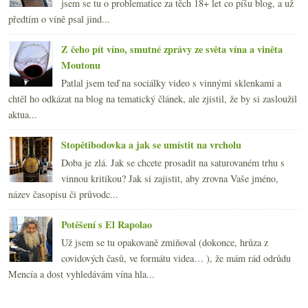
jsem se tu o problematice za těch 18+ let co píšu blog, a už
předtím o víně psal jind...
Z čeho pít víno, smutné zprávy ze světa vína a viněta
Moutonu
Patlal jsem teď na sociálky video s vinnými sklenkami a
chtěl ho odkázat na blog na tematický článek, ale zjistil, že by si zasloužil
aktua...
Stopětibodovka a jak se umístit na vrcholu
Doba je zlá. Jak se chcete prosadit na saturovaném trhu s
vinnou kritikou? Jak si zajistit, aby zrovna Vaše jméno,
název časopisu či průvodc...
Potěšení s El Rapolao
Už jsem se tu opakovaně zmiňoval (dokonce, hrůza z
covidových časů, ve formátu videa… ), že mám rád odrůdu
Mencía a dost vyhledávám vína hla...