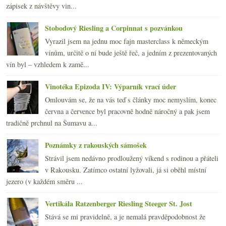
zápisek z návštěvy vin...
Stobodový Riesling a Corpinnat s pozvánkou
Vyrazil jsem na jednu moc fajn masterclass k německým
vínům, určitě o ní bude ještě řeč, a jedním z prezentovaných
vín byl – vzhledem k zamě...
Vinotéka Epizoda IV: Výparník vrací úder
Omlouvám se, že na vás teď s články moc nemyslím, konec
června a července byl pracovně hodně náročný a pak jsem
tradičně prchnul na Šumavu a...
Poznámky z rakouských sámošek
Strávil jsem nedávno prodloužený víkend s rodinou a přáteli
v Rakousku. Zatímco ostatní lyžovali, já si oběhl místní
jezero (v každém směru ...
Vertikála Ratzenberger Riesling Steeger St. Jost
Stává se mi pravidelně, a je nemalá pravděpodobnost že