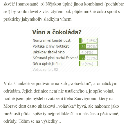
skvělé i samostatně :o) Nějakou úplně jinou kombinaci (pochlubte
se!) by volilo devět z vás, čtyřem pak přijde možné čoko spojit s
prakticky jakýmkoliv sladkým vínem.
V další anketě se podíváme na zub „voňavkám“, aromatickým
odrůdám. Jejich definice není nic ustáleného a je spíše volná,
hodně jsem přemýšlel o zařazení třeba Sauvignonu, který na
Moravě dost často ukázková „voňavka“ bývá, ale nakonec jako
možnosti přidal spíše ty nejprofláklejší, a u nás často pěstované,
odrůdy. Těším se na výsledky...