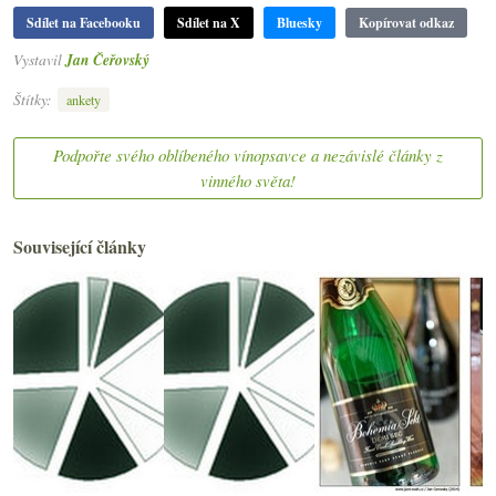
Sdílet na Facebooku
Sdílet na X
Bluesky
Kopírovat odkaz
Vystavil
Jan Čeřovský
Štítky:
ankety
Podpořte svého oblíbeného vínopsavce a nezávislé články z
vinného světa!
Související články