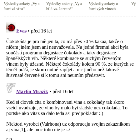
Výsledky ankety „Vy a
Výsledky ankety „Vy a
Výsledky ankety o
Výsl
šumivá vína“
bílé vs. červené“
šumivých vínech