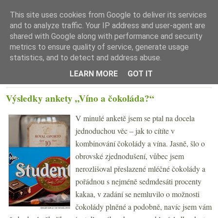
This site uses cookies from Google to deliver its services
and to analyze traffic. Your IP address and user-agent are
shared with Google along with performance and security
metrics to ensure quality of service, generate usage
statistics, and to detect and address abuse.
☰ Menu
LEARN MORE
GOT IT
PÁTEK 5. BŘEZNA 2010
Výsledky ankety „Víno a čokoláda?“
V minulé anketě jsem se ptal na docela
jednoduchou věc – jak to cítíte v
kombinování čokolády a vína. Jasně, šlo o
obrovské zjednodušení, vůbec jsem
nerozlišoval přeslazené mléčné čokolády a
pořádnou s nejméně sedmdesáti procenty
kakaa, v zadání se nemluvilo o možnosti
čokolády plněné a podobně, navíc jsem vám