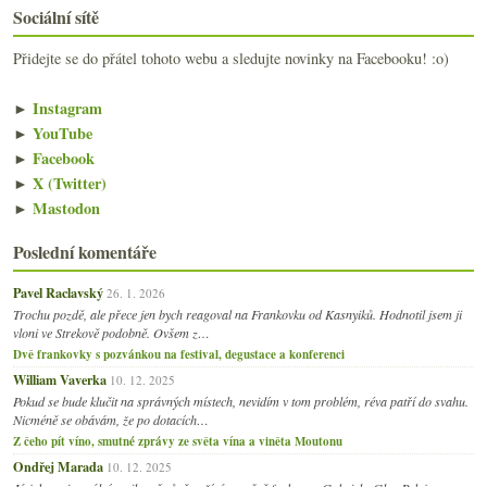
Sociální sítě
Přidejte se do přátel tohoto webu a sledujte novinky na Facebooku! :o)
►
Instagram
►
YouTube
►
Facebook
►
X (Twitter)
►
Mastodon
Poslední komentáře
Pavel Raclavský
26. 1. 2026
Trochu pozdě, ale přece jen bych reagoval na Frankovku od Kasnyiků. Hodnotil jsem ji
vloni ve Strekově podobně. Ovšem z…
Dvě frankovky s pozvánkou na festival, degustace a konferenci
William Vaverka
10. 12. 2025
Pokud se bude klučit na správných místech, nevidím v tom problém, réva patří do svahu.
Nicméně se obávám, že po dotacích…
Z čeho pít víno, smutné zprávy ze světa vína a viněta Moutonu
Ondřej Marada
10. 12. 2025