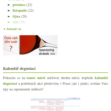
prosince
(22)
►
listopadu
(22)
►
října
(20)
►
září
(21)
►
srpna
(22)
►
▼ Zobrazit vše
července
(14)
►
června
(22)
►
května
(21)
►
dubna
(21)
►
března
(24)
▼
Mých deset pravd vinného nadšence
(Foto)deníček z průletu částí Burgundska II.
Kalendář degustací
(Foto)deníček z průletu částí Burgundska I.
tomto místě
kalendář
Pokusím se na
udržovat zhruba měsíc dopředu
Dva rudé pozdravy z pekla
degustací
a podobných akcí především v Praze (ale i jinde), uvítám Vaše
Krásný „podpultový“ ryzlink k suši
Slepá láhev a výborná netradiční růžovka
tipy na zapomenuté události!
Od Fino po Oloroso – dvanáct podob sherry
Burgundské zastavení aneb ochutnávka slušně
Paviáni, můry, magické sklo, bloggeři a hype důlež...
Výsledky ankety „Typické voňavky a vy“