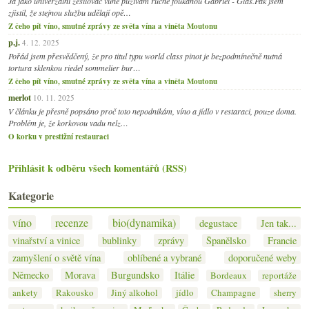
Já jako univerzální zesilovač vůně pužívám ručně foukanou Gabriel - Glas.Pak jsem
zjistil, že stejnou službu udělají opě…
Z čeho pít víno, smutné zprávy ze světa vína a viněta Moutonu
p.j.
4. 12. 2025
Pořád jsem přesvědčený, že pro titul typu world class pinot je bezpodmínečně nutná
tortura sklenkou riedel sommelier bur…
Z čeho pít víno, smutné zprávy ze světa vína a viněta Moutonu
merlot
10. 11. 2025
V článku je přesně popsáno proč toto nepodnikám, víno a jídlo v restaraci, pouze doma.
Problém je, že korkovou vadu nelz…
O korku v prestižní restauraci
Přihlásit k odběru všech komentářů (RSS)
Kategorie
víno
recenze
bio(dynamika)
degustace
Jen tak...
vinařství a vinice
bublinky
zprávy
Španělsko
Francie
zamyšlení o světě vína
oblíbené a vybrané
doporučené weby
Německo
Morava
Burgundsko
Itálie
Bordeaux
reportáže
ankety
Rakousko
Jiný alkohol
jídlo
Champagne
sherry