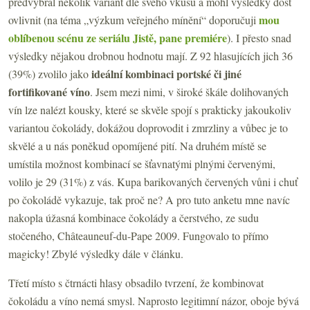
předvybral několik variant dle svého vkusu a mohl výsledky dost
mou
ovlivnit (na téma „výzkum veřejného mínění“ doporučuji
oblíbenou scénu ze seriálu Jistě, pane premiére
). I přesto snad
výsledky nějakou drobnou hodnotu mají. Z 92 hlasujících jich 36
ideální kombinaci portské či jiné
(39%) zvolilo jako
fortifikované víno
. Jsem mezi nimi, v široké škále dolihovaných
vín lze nalézt kousky, které se skvěle spojí s prakticky jakoukoliv
variantou čokolády, dokážou doprovodit i zmrzliny a vůbec je to
skvělé a u nás poněkud opomíjené pití. Na druhém místě se
umístila možnost kombinací se šťavnatými plnými červenými,
volilo je 29 (31%) z vás. Kupa barikovaných červených vůni i chuť
po čokoládě vykazuje, tak proč ne? A pro tuto anketu mne navíc
nakopla úžasná kombinace čokolády a čerstvého, ze sudu
stočeného, Châteauneuf-du-Pape 2009. Fungovalo to přímo
magicky! Zbylé výsledky dále v článku.
Třetí místo s čtrnácti hlasy obsadilo tvrzení, že kombinovat
čokoládu a víno nemá smysl. Naprosto legitimní názor, oboje bývá