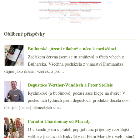
Vinařství roku 2009 a ujetá oslava
Hvězdičko blýskavá… od Michelina
Degustační narozeniny v košířském sklípku
Benátská vína rozšiřovala obzory v Praze
Červená Morava, růžové Španělsko a k tomu Malbec z...
Oblíbené příspěvky
Proč jim to víno neomlátím o hlavu?
Ryzlink králem, bio na vinětu nepište, RFID, exper...
Bulharské „území nikoho“ a něco k medvědovi
Hans Czerny a přehlídka pochoutek z Wagramu
Začátkem června jsem se tu zmiňoval o třech vínech z
Co víno dalo a vzalo
Bulharska. Všechna pocházela z vinařství Damianitza ,
Výsledky ankety „Víno a čokoláda?“
stejně jako dnešní vzorek, a pro...
Trojice červených - Portugal, Frankovka a André
Gallo žalován v USA, Krev do vína, boj za lahve a ...
Degustace Werther-Windisch a Peter Stolleis
Vinařství Flajšinger a jejich „jiný“ přístup
Ryzlinkové (a bublinové) počasí zase klepe na dveře! V
Vinný realista se zatím čínsky učit nemusí
posledních týdnech jsem degustoval produkci docela dost
února
(20)
►
různých (nejen) německých vin...
ledna
(20)
►
2009
(249)
►
Parádní Chardonnay od Marady
2008
(270)
►
O víkendu jsem s přáteli popíjel moc příjemný nazrálejší
2007
(108)
►
veltlín z josefovské Kukvičky od Petra Marady ( web , starší