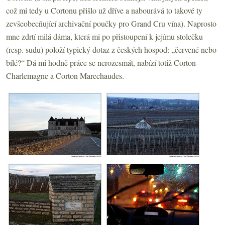
což mi tedy u Cortonu přišlo už dříve a nabourává to takové ty
zevšeobecňující archivační poučky pro Grand Cru vína). Naprosto
mne zdrtí milá dáma, která mi po přistoupení k jejímu stolečku
(resp. sudu) položí typický dotaz z českých hospod: „červené nebo
bílé?“ Dá mi hodně práce se nerozesmát, nabízí totiž Corton-
Charlemagne a Corton Marechaudes.