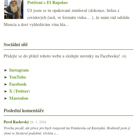
Potěšení s El Rapolao
Už jsem se tu opakovaně zmiňoval (dokonce, hrůza z
covidových časů, ve formátu videa… ), že mám rád odrůdu
Mencía a dost vyhledávám vína hla...
Sociální sítě
Přidejte se do přátel tohoto webu a sledujte novinky na Facebooku! :o)
►
Instagram
►
YouTube
►
Facebook
►
X (Twitter)
►
Mastodon
Poslední komentáře
Pavel Raclavský
26. 1. 2026
Trochu pozdě, ale přece jen bych reagoval na Frankovku od Kasnyiků. Hodnotil jsem ji
vloni ve Strekově podobně. Ovšem z…