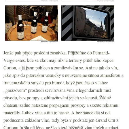
Jenže pak přijde poslední zastávka. Přijíždíme do Pernand-
Vergelesses, kde se zkoumají různé terroiry přilehlého kopce
Corton, a já jsem pohlcen a zamilovávám se. Ani ne tak do vín,
jako spíš do pitoreskní vesničky s neuvěřitelně silnou atmosférou a
francouzského smyslu pro humor, když jsou často v lehce
„garážovém“ prostředí servírována vína z legendárních míst
původu, bez pompy a zdůrazňování jejich vzácnosti. Žádné
château, žádné naleštěné propagační prostory a složité reklamní
materiály. Láhev vína a tím to hasne. A bez šance dát si od
producenta základní víno, tady byla v podstatě jen Grand Cru z
Cortonu (a šla pít lépe, než leckterá běžnější vína jiných apelací,