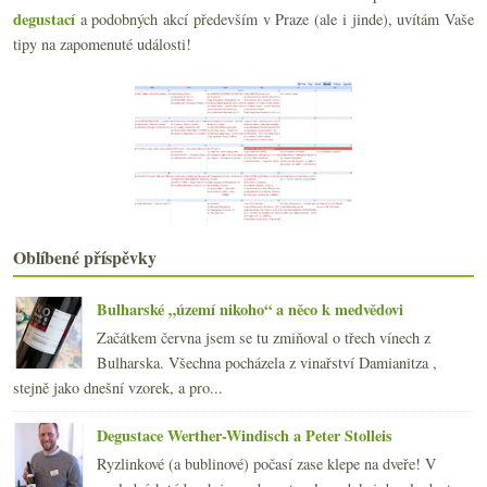
degustací
a podobných akcí především v Praze (ale i jinde), uvítám Vaše
Krásný „podpultový“ ryzlink k suši
Slepá láhev a výborná netradiční růžovka
tipy na zapomenuté události!
Od Fino po Oloroso – dvanáct podob sherry
Burgundské zastavení aneb ochutnávka slušně
Paviáni, můry, magické sklo, bloggeři a hype důlež...
Výsledky ankety „Typické voňavky a vy“
Vinařství roku 2009 a ujetá oslava
Hvězdičko blýskavá… od Michelina
Degustační narozeniny v košířském sklípku
Benátská vína rozšiřovala obzory v Praze
Červená Morava, růžové Španělsko a k tomu Malbec z...
Oblíbené příspěvky
Proč jim to víno neomlátím o hlavu?
Ryzlink králem, bio na vinětu nepište, RFID, exper...
Bulharské „území nikoho“ a něco k medvědovi
Hans Czerny a přehlídka pochoutek z Wagramu
Začátkem června jsem se tu zmiňoval o třech vínech z
Co víno dalo a vzalo
Bulharska. Všechna pocházela z vinařství Damianitza ,
Výsledky ankety „Víno a čokoláda?“
stejně jako dnešní vzorek, a pro...
Trojice červených - Portugal, Frankovka a André
Gallo žalován v USA, Krev do vína, boj za lahve a ...
Degustace Werther-Windisch a Peter Stolleis
Vinařství Flajšinger a jejich „jiný“ přístup
Ryzlinkové (a bublinové) počasí zase klepe na dveře! V
Vinný realista se zatím čínsky učit nemusí