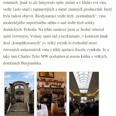
ostatních, jinak to ale fungovalo spíše slušně a v klidu) svá vína
vedle často snad i zajímavějších a méně známých producentů, které
byla radost objevit. Biodynamici vedle těch „normálních“, vína
modernějšího superčistého střihu o sud vedle těch selsky
domáckých. Pohoda. Na téhle zastávce jsem se hodně věnoval
spíše červeným, Volnay mám rád a nezklamalo, v kontextu jinak
dost „komplikovaných“ (= velký ročník to rozhodně není)
červených nulaosmiček vína z téhle apelace docela vynikala. Jo a
taky tam Charles Tyler MW podepisoval novou knihu o velkých
doménách Burgundska.