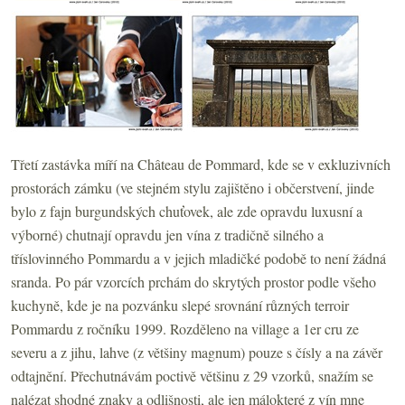
Třetí zastávka míří na Château de Pommard, kde se v exkluzivních
prostorách zámku (ve stejném stylu zajištěno i občerstvení, jinde
bylo z fajn burgundských chuťovek, ale zde opravdu luxusní a
výborné) chutnají opravdu jen vína z tradičně silného a
tříslovinného Pommardu a v jejich mladičké podobě to není žádná
sranda. Po pár vzorcích prchám do skrytých prostor podle všeho
kuchyně, kde je na pozvánku slepé srovnání různých terroir
Pommardu z ročníku 1999. Rozděleno na village a 1er cru ze
severu a z jihu, lahve (z většiny magnum) pouze s čísly a na závěr
odtajnění. Přechutnávám poctivě většinu z 29 vzorků, snažím se
nalézat shodné znaky a odlišnosti, ale jen málokteré z vín mne