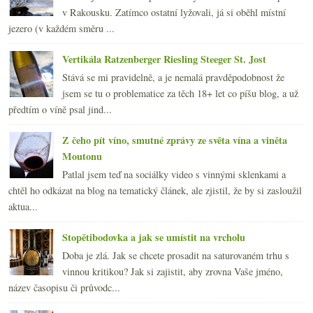
v Rakousku. Zatímco ostatní lyžovali, já si oběhl místní
jezero (v každém směru ...
Vertikála Ratzenberger Riesling Steeger St. Jost
Stává se mi pravidelně, a je nemalá pravděpodobnost že
jsem se tu o problematice za těch 18+ let co píšu blog, a už
předtím o víně psal jind...
Z čeho pít víno, smutné zprávy ze světa vína a viněta
Moutonu
Patlal jsem teď na sociálky video s vinnými sklenkami a
chtěl ho odkázat na blog na tematický článek, ale zjistil, že by si zasloužil
aktua...
Stopětibodovka a jak se umístit na vrcholu
Doba je zlá. Jak se chcete prosadit na saturovaném trhu s
vinnou kritikou? Jak si zajistit, aby zrovna Vaše jméno,
název časopisu či průvodc...