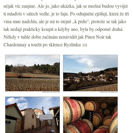
nějak víc zaujme. Ale jo, jako ukázka, jak se možná budou vyvíjet
ti mlaďoši v sálech vedle, je to fajn. Po odtajnění zjišťuji, která že tři
vína mne nadchla, ale je mi to stejně „k prdu“, protože se tak jako
tak nedají prakticky koupit a kdyby ano, byla by odporně drahá.
Někdy v tuhle dobu začínám nenávidět jak Pinot Noir tak
Chardonnay a toužit po sklence Ryzlinku :o)