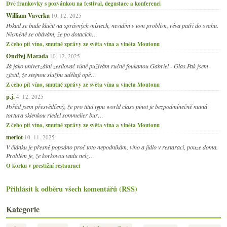
Dvě frankovky s pozvánkou na festival, degustace a konferenci
William Vaverka
10. 12. 2025
Pokud se bude klučit na správných místech, nevidím v tom problém, réva patří do svahu.
Nicméně se obávám, že po dotacích…
Z čeho pít víno, smutné zprávy ze světa vína a viněta Moutonu
Ondřej Marada
10. 12. 2025
Já jako univerzální zesilovač vůně pužívám ručně foukanou Gabriel - Glas.Pak jsem
zjistil, že stejnou službu udělají opě…
Z čeho pít víno, smutné zprávy ze světa vína a viněta Moutonu
p.j.
4. 12. 2025
Pořád jsem přesvědčený, že pro titul typu world class pinot je bezpodmínečně nutná
tortura sklenkou riedel sommelier bur…
Z čeho pít víno, smutné zprávy ze světa vína a viněta Moutonu
merlot
10. 11. 2025
V článku je přesně popsáno proč toto nepodnikám, víno a jídlo v restaraci, pouze doma.
Problém je, že korkovou vadu nelz…
O korku v prestižní restauraci
Přihlásit k odběru všech komentářů (RSS)
Kategorie