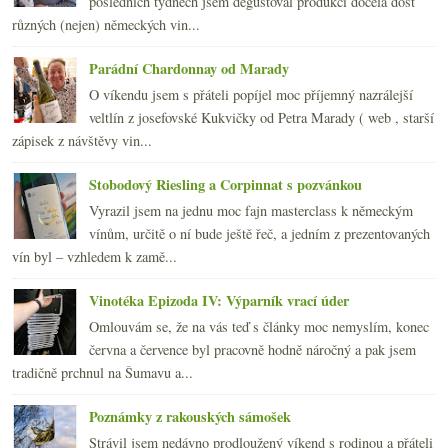
posledních týdnech jsem degustoval produkci docela dost
února
(20)
►
různých (nejen) německých vin...
ledna
(20)
►
2009
(249)
►
Parádní Chardonnay od Marady
2008
(270)
►
O víkendu jsem s přáteli popíjel moc příjemný nazrálejší
2007
(108)
►
veltlín z josefovské Kukvičky od Petra Marady ( web , starší
zápisek z návštěvy vin...
Stobodový Riesling a Corpinnat s pozvánkou
Vyrazil jsem na jednu moc fajn masterclass k německým
vínům, určitě o ní bude ještě řeč, a jedním z prezentovaných
vín byl – vzhledem k zamě...
Vinotéka Epizoda IV: Výparník vrací úder
Omlouvám se, že na vás teď s články moc nemyslím, konec
června a července byl pracovně hodně náročný a pak jsem
tradičně prchnul na Šumavu a...
Poznámky z rakouských sámošek
Strávil jsem nedávno prodloužený víkend s rodinou a přáteli