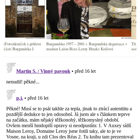
(Foto)deníček z průletu
Burgundsko 1957 – 2001 s
Burgundská degustace v
Tři p
částí Burgundska I.
madam Lalou Bize-Leroy
Hradci Králové
sedm