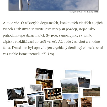
A to je vše. O některých degustacích, konkrétních vinařích a jejich
vínech a tak různě se určitě ještě rozepíšu později, stejně jako
přihodím kupu dalších fotek (ty jsou, samozřejmě, i v tomto
zápisku rozklikávací do větší verze). Až bude čas, chuť a vhodné
téma. Dneska to byl opravdu jen zrychlený deníkový zápisek, snad
vás tenhle formát nenudil příliš :o)