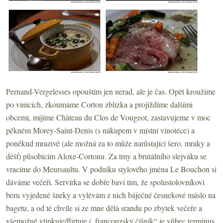
Pernand-Vergelesses opouštím jen nerad, ale je čas. Opět kroužíme
po vinicích, zkoumáme Corton zblízka a projíždíme dalšími
obcemi, míjíme Château du Clos de Vougeot, zastavujeme v moc
pěkném Morey-Saint-Denis (s nákupem v místní vinotéce) a
poněkud mrazivě (ale možná za to může narůstající šero, mraky a
déšť) působícím Aloxe-Cortonu. Za tmy a brutálního slejváku se
vracíme do Meursaultu. V podniku stylového jména Le Bouchon si
dáváme večeři. Servírka se dobře baví tím, že spolustolovníkovi
beru vyjedené šneky a vylévám z nich báječné česnekové máslo na
bagetu, a od té chvíle si ze mne dělá srandu po zbytek večeře a
všemožně vtipkuje/flirtuje („francouzský číšník“ je vůbec terminus