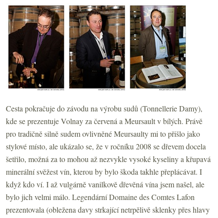
Cesta pokračuje do závodu na výrobu sudů (Tonnellerie Damy),
kde se prezentuje Volnay za červená a Meursault v bílých. Právě
pro tradičně silně sudem ovlivněné Meursaulty mi to přišlo jako
stylové místo, ale ukázalo se, že v ročníku 2008 se dřevem docela
šetřilo, možná za to mohou až nezvykle vysoké kyseliny a křupavá
minerální svěžest vín, kterou by bylo škoda takhle přeplácávat. I
když kdo ví. I až vulgárně vanilkově dřevěná vína jsem našel, ale
bylo jich velmi málo. Legendární Domaine des Comtes Lafon
prezentovala (obležena davy strkající netrpělivě sklenky přes hlavy