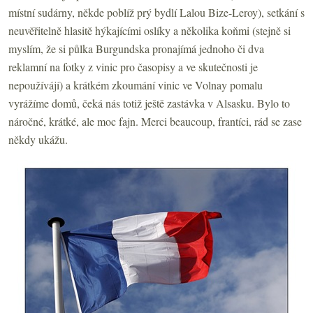
místní sudárny, někde poblíž prý bydlí Lalou Bize-Leroy), setkání s
neuvěřitelně hlasitě hýkajícími oslíky a několika koňmi (stejně si
myslím, že si půlka Burgundska pronajímá jednoho či dva
reklamní na fotky z vinic pro časopisy a ve skutečnosti je
nepoužívájí) a krátkém zkoumání vinic ve Volnay pomalu
vyrážíme domů, čeká nás totiž ještě zastávka v Alsasku. Bylo to
náročné, krátké, ale moc fajn. Merci beaucoup, frantíci, rád se zase
někdy ukážu.