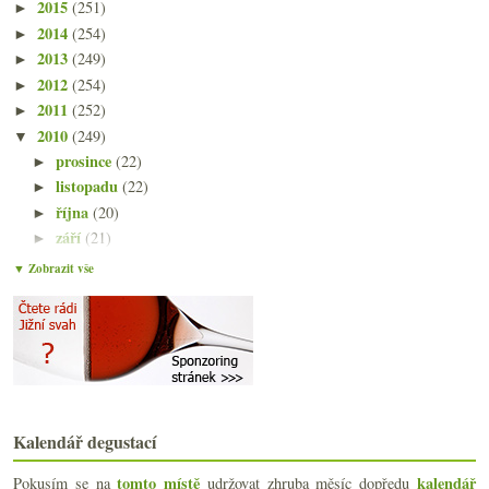
2015
(251)
►
2014
(254)
►
2013
(249)
►
2012
(254)
►
2011
(252)
►
2010
(249)
▼
prosince
(22)
►
listopadu
(22)
►
října
(20)
►
září
(21)
►
srpna
(22)
►
▼ Zobrazit vše
července
(14)
►
června
(22)
►
května
(21)
►
dubna
(21)
►
března
(24)
▼
Mých deset pravd vinného nadšence
(Foto)deníček z průletu částí Burgundska II.
Kalendář degustací
(Foto)deníček z průletu částí Burgundska I.
tomto místě
kalendář
Pokusím se na
udržovat zhruba měsíc dopředu
Dva rudé pozdravy z pekla