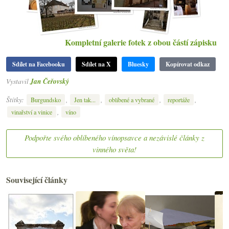
Kompletní galerie fotek z obou částí zápisku
Sdílet na Facebooku
Sdílet na X
Bluesky
Kopírovat odkaz
Vystavil
Jan Čeřovský
Štítky:
,
,
,
,
Burgundsko
Jen tak...
oblíbené a vybrané
reportáže
,
vinařství a vinice
víno
Podpořte svého oblíbeného vínopsavce a nezávislé články z
vinného světa!
Související články