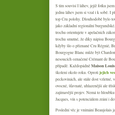
S tím souvisí I láhev, jejíž fotku jse
jednu láhev jsem si vzal i k sobě. I p
top Cru polohy. Dlouhodobě bylo toti
jako základní regionální burgundské
trochu orientujete v apelačních záko
trochu smutné, že díky nápisu Bourg
kdyby šlo o přiznané Cru Régnié, Br
Bourgogne Blanc může být Chardonna
nesoucích označené Crémant de Bour
Maison Louis
případě. Každopádně
jejich v
školení okolo roku. Oproti
peckovinách, ale stále dost vzletné, v
ovocné, šťavnaté, uhlazenější ale tří
zajímavější projev. Nemá to hloubku a
Jacques, vín s potenciálem zrání i desí
Poslední věc je vnímání Beaujolais j