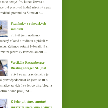
y moc nemyslím, konec června a
nce byl pracovně hodně náročný a pak
tradičně prchnul na Šumavu a...
Poznámky z rakouských
sámošek
Strávil jsem nedávno
oužený víkend s rodinou a přáteli v
sku. Zatímco ostatní lyžovali, já si
 místní jezero (v každém směru ...
Vertikála Ratzenberger
Riesling Steeger St. Jost
Stává se mi pravidelně, a je
á pravděpodobnost že jsem se tu o
ematice za těch 18+ let co píšu blog, a
dtím o víně psal jind...
Z čeho pít víno, smutné
zprávy ze světa vína a viněta