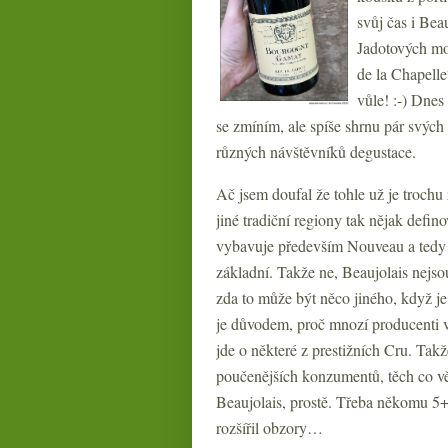
svůj čas i Bea
Jadotových mo
de la Chapell
vůle! :-) Dnes
se zmíním, ale spíše shrnu pár svýc
různých návštěvníků degustace.
Ač jsem doufal že tohle už je trochu
jiné tradiční regiony tak nějak defin
vybavuje především Nouveau a tedy v
základní. Takže ne, Beaujolais nejso
zda to může být něco jiného, když je 
je důvodem, proč mnozí producenti v
jde o některé z prestižních Cru. Takž
poučenějších konzumentů, těch co vě
Beaujolais, prostě. Třeba někomu 5+
rozšířil obzory…