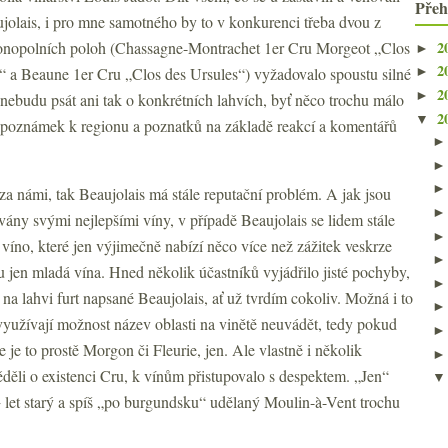
Přeh
ujolais, i pro mne samotného by to v konkurenci třeba dvou z
2
nopolních poloh (Chassagne-Montrachet 1er Cru Morgeot „Clos
►
2
e“ a Beaune 1er Cru „Clos des Ursules“) vyžadovalo spoustu silné
►
2
►
 nebudu psát ani tak o konkrétních lahvích, byť něco trochu málo
2
▼
h poznámek k regionu a poznatků na základě reakcí a komentářů
 za námi, tak Beaujolais má stále reputační problém. A jak jsou
ovány svými nejlepšími víny, v případě Beaujolais se lidem stále
íno, které jen výjimečně nabízí něco více než zážitek veskrze
u jen mladá vína. Hned několik účastníků vyjádřilo jisté pochyby,
na lahvi furt napsané Beaujolais, ať už tvrdím cokoliv. Možná i to
yužívají možnost název oblasti na vinětě neuvádět, tedy pokud
e je to prostě Morgon či Fleurie, jen. Ale vlastně i několik
děli o existenci Cru, k vínům přistupovalo s despektem. „Jen“
 let starý a spíš „po burgundsku“ udělaný Moulin-à-Vent trochu