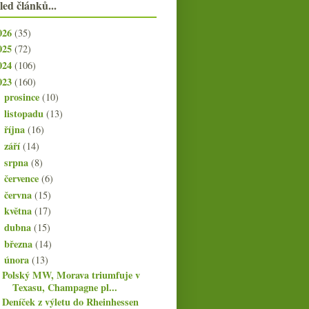
led článků...
026
(35)
025
(72)
024
(106)
023
(160)
prosince
(10)
►
listopadu
(13)
►
října
(16)
►
září
(14)
►
srpna
(8)
►
července
(6)
►
června
(15)
►
května
(17)
►
dubna
(15)
►
března
(14)
►
února
(13)
▼
Polský MW, Morava triumfuje v
Texasu, Champagne pl...
Deníček z výletu do Rheinhessen