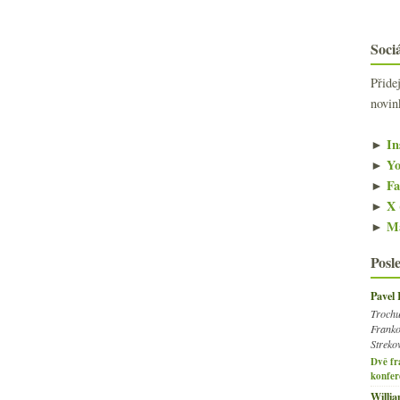
Sociá
Přide
novin
►
In
►
Yo
►
Fa
►
X 
►
Ma
Posl
Pavel
Trochu
Franko
Streko
Dvě fr
konfer
Willi