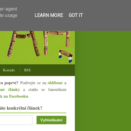
ser-agent
ate usage
LEARN MORE
GOT IT
Kontakt
RSS
tu poprvé?
oblíbené a
Podívejte se na
ané články
a staňte se fanouškem
na Facebooku
ek
.
áte konkrétní článek?