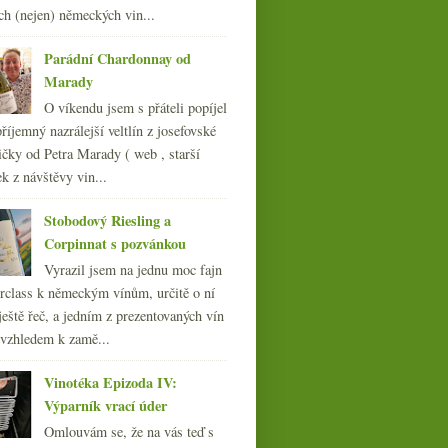
ch (nejen) německých vin...
Parádní Chardonnay od
Marady
O víkendu jsem s přáteli popíjel
Voňavé vesnické
říjemný nazrálejší veltlín z josefovské
Beaujolais s pozvánkou
čky od Petra Marady ( web , starší
ek z návštěvy vin...
Stobodový Riesling a
Corpinnat s pozvánkou
Vyrazil jsem na jednu moc fajn
rclass k německým vínům, určitě o ní
ještě řeč, a jedním z prezentovaných vín
 vzhledem k zamě...
Vinotéka Epizoda IV:
Výparník vrací úder
Omlouvám se, že na vás teď s