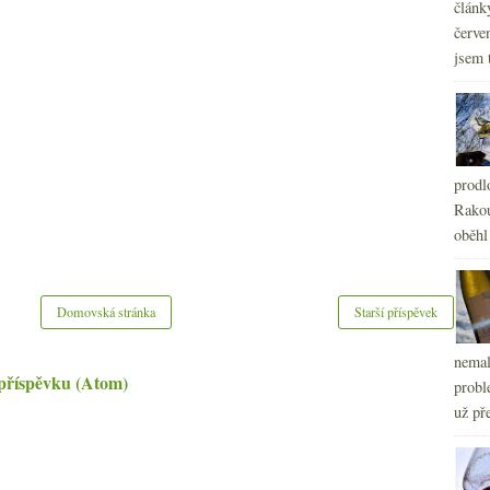
článk
červe
jsem 
prodl
Rakou
oběhl
Domovská stránka
Starší příspěvek
nemal
příspěvku (Atom)
probl
už pře