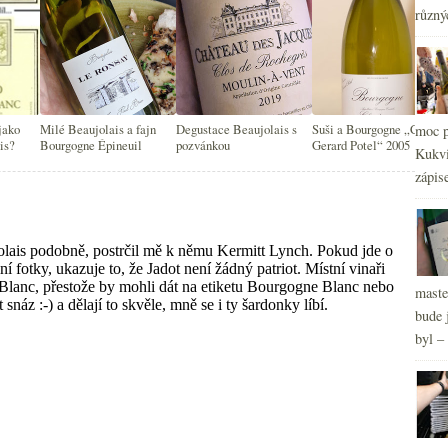
různý
jako
Milé Beaujolais a fajn
Degustace Beaujolais s
Suši a Bourgogne „Cuvée
moc p
is?
Bourgogne Épineuil
pozvánkou
Gerard Potel“ 2005
Kukvi
zápis
maste
bude 
byl –