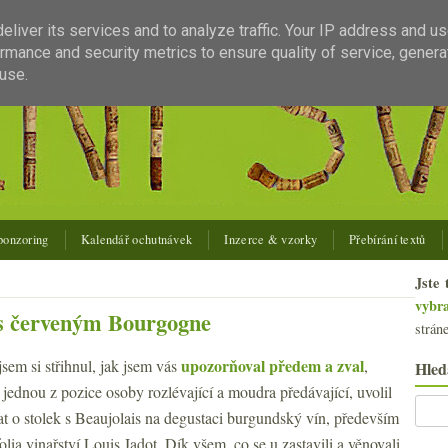
liver its services and to analyze traffic. Your IP address and u
rmance and security metrics to ensure quality of service, gener
use.
ponzoring
Kalendář ochutnávek
Inzerce & vzorky
Přebírání textů
Jste 
vybr
 s červeným Bourgogne
strán
upozorňoval předem a zval
sem si střihnul, jak jsem vás
,
Hled
 jednou z pozice osoby rozlévající a moudra předávající, uvolil
at o stolek s Beaujolais na degustaci burgundský vín, především
olia vinařství Louis Jadot. Dík všem, co se u zastavili a věnovali