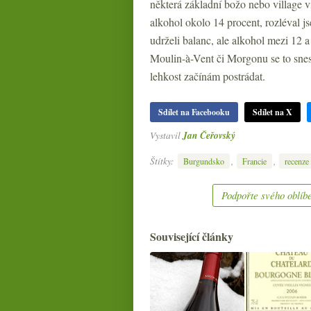
některá základní božo nebo village 
alkohol okolo 14 procent, rozléval j
udrželi balanc, ale alkohol mezi 12 
Moulin-à-Vent či Morgonu se to snese
lehkost začínám postrádat.
Sdílet na Facebooku
Sdílet na X
Vystavil
Jan Čeřovský
Štítky:
,
,
Burgundsko
Francie
recenze
Podpořte svého oblíbe
Související články