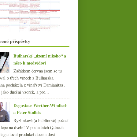
ledna
(19)
►
022
(225)
021
(239)
020
(239)
019
(238)
018
(240)
bené příspěvky
017
(240)
016
(250)
Bulharské „území nikoho“ a
015
(251)
něco k medvědovi
014
(254)
Začátkem června jsem se tu
013
(249)
val o třech vínech z Bulharska.
012
(254)
na pocházela z vinařství Damianitza ,
011
(252)
ě jako dnešní vzorek, a pro...
010
(249)
009
(249)
Degustace Werther-Windisch
008
(270)
a Peter Stolleis
007
(108)
Ryzlinkové (a bublinové) počasí
klepe na dveře! V posledních týdnech
degustoval produkci docela dost