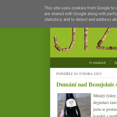
This site uses cookies from Google to de
are shared with Google along with perfo
statistics, and to detect and address ab
O stránkách
S
PONDĚLÍ 20. ÚNORA 2023
Dumání nad Beaujolais
Minulý týden j
degustaci zase
jsem se postar
kousků z portf