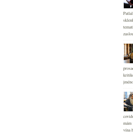
Patla
sklen
temati
zaslou
prosa
kritik
jméno
covid
mám r
vína h