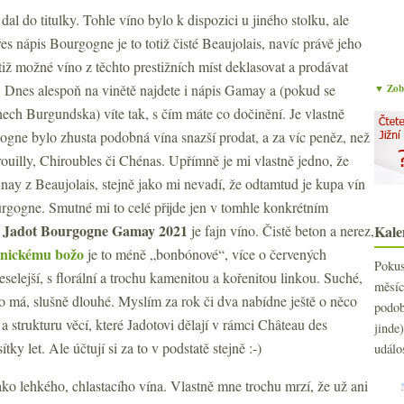
m dal do titulky. Tohle víno bylo k dispozici u jiného stolku, ale
řes nápis Bourgogne je to totiž čisté Beaujolais, navíc právě jeho
ž možné víno z těchto prestižních míst deklasovat a prodávat
. Dnes alespoň na vinětě najdete i nápis Gamay a (pokud se
▼ Zobr
nech Burgundska) víte tak, s čím máte co dočinění. Je vlastně
ogne bylo zhusta podobná vína snazší prodat, a za víc peněz, než
ouilly, Chiroubles či Chénas. Upřímně je mi vlastně jedno, že
y z Beaujolais, stejně jako mi nevadí, že odtamtud je kupa vín
gogne. Smutné mi to celé přijde jen v tomhle konkrétním
 Jadot Bourgogne Gamay 2021
je fajn víno. Čistě beton a nerez,
Kale
esnickému božo
je to méně „bonbónové“, více o červených
Poku
eselejší, s florální a trochu kamenitou a kořenitou linkou. Suché,
měs
slo má, slušně dlouhé. Myslím za rok či dva nabídne ještě o něco
podo
 strukturu věcí, které Jadotovi dělají v rámci Château des
jind
tky let. Ale účtují si za to v podstatě stejně :-)
událo
ako lehkého, chlastacího vína. Vlastně mne trochu mrzí, že už ani