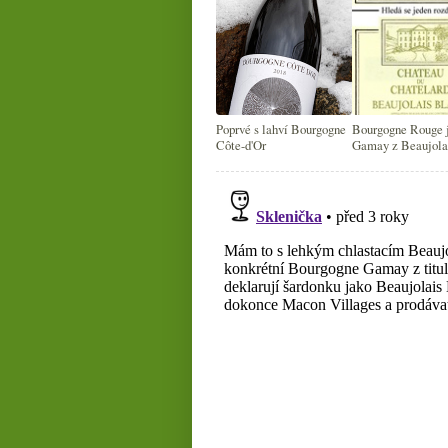
Poprvé s lahví Bourgogne
Bourgogne Rouge 
Côte-d'Or
Gamay z Beaujola