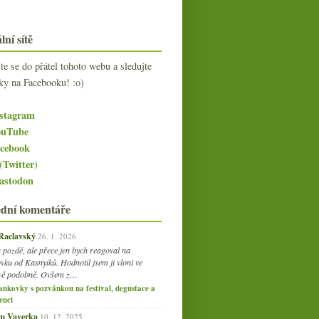
lní sítě
jte se do přátel tohoto webu a sledujte
ky na Facebooku! :o)
stagram
uTube
cebook
(Twitter)
stodon
ední komentáře
 Raclavský
26. 1. 2026
 pozdě, ale přece jen bych reagoval na
vku od Kasnyiků. Hodnotil jsem ji vloni ve
vě podobně. Ovšem z…
ankovky s pozvánkou na festival, degustace a
enci
am Vaverka
10. 12. 2025