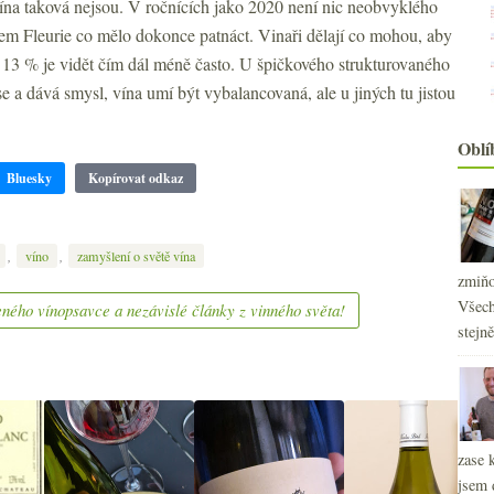
vína taková nejsou. V ročnících jako 2020 není nic neobvyklého
sem Fleurie co mělo dokonce patnáct. Vinaři dělají co mohou, aby
2
►
2
a 13 % je vidět čím dál méně často. U špičkového strukturovaného
►
2
►
 a dává smysl, vína umí být vybalancovaná, ale u jiných tu jistou
2
►
2
►
Oblí
2
►
Bluesky
Kopírovat odkaz
2
►
2
►
2
►
,
,
víno
zamyšlení o světě vína
2
►
zmiňo
2
►
Všech
ného vínopsavce a nezávislé články z vinného světa!
2
►
stejn
2
►
2
►
2
►
2
►
zase 
jsem 