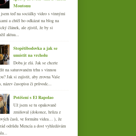
Moutonu
l jsem teď na sociálky video s vinnými
kami a chtěl ho odkázat na blog na
cký článek, ale zjistil, že by si
žil aktua...
Stopětibodovka a jak se
umístit na vrcholu
Doba je zlá. Jak se chcete
dit na saturovaném trhu s vinnou
ou? Jak si zajistit, aby zrovna Vaše
, název časopisu či průvodc...
Potěšení s El Rapolao
Už jsem se tu opakovaně
zmiňoval (dokonce, hrůza z
ových časů, ve formátu videa… ), že
ád odrůdu Mencía a dost vyhledávám
la...