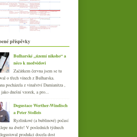
Naturální Alsasko od Jeana
Ginglingera
Večer s Peseckou leánkou
Dvakrát Raúl Pérez a španělská
Mencía
října
(23)
►
bené příspěvky
září
(19)
►
srpna
(19)
►
Bulharské „území nikoho“ a
července
(18)
►
něco k medvědovi
června
(20)
►
Začátkem června jsem se tu
května
(19)
►
val o třech vínech z Bulharska.
dubna
(19)
►
na pocházela z vinařství Damianitza ,
března
(21)
►
ě jako dnešní vzorek, a pro...
února
(20)
►
ledna
(22)
►
Degustace Werther-Windisch
017
(240)
a Peter Stolleis
016
(250)
Ryzlinkové (a bublinové) počasí
015
(251)
klepe na dveře! V posledních týdnech
014
(254)
degustoval produkci docela dost