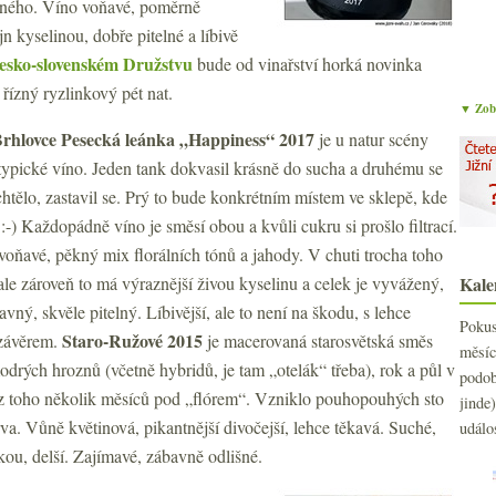
eného. Víno voňavé, poměrně
jn kyselinou, dobře pitelné a líbivě
esko-slovenském Družstvu
bude od vinařství horká novinka
řízný ryzlinkový pét nat.
▼ Zobr
Brhlovce Pesecká leánka „Happiness“ 2017
je
u natur scény
typické víno. Jeden tank dokvasil krásně do sucha a druhému se
htělo, zastavil se. Prý to bude konkrétním místem ve sklepě, kde
:-) Každopádně víno je směsí obou a kvůli cukru si prošlo filtrací.
oňavé, pěkný mix florálních tónů a jahody. V chuti trocha toho
 ale zároveň to má výraznější živou kyselinu a celek je vyvážený,
Kale
avný, skvěle pitelný. Líbivější, ale to není na škodu, s lehce
Poku
Staro-Ružové 2015
závěrem.
je macerovaná starosvětská směs
měs
modrých hroznů (včetně hybridů, je tam „otelák“ třeba), rok a půl v
podo
z toho několik měsíců pod „flórem“. Vzniklo pouhopouhých sto
jind
va. Vůně květinová, pikantnější divočejší, lehce těkavá. Suché,
událo
nkou, delší. Zajímavé, zábavně odlišné.