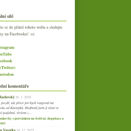
lní sítě
jte se do přátel tohoto webu a sledujte
ky na Facebooku! :o)
stagram
uTube
cebook
(Twitter)
stodon
ední komentáře
 Raclavský
26. 1. 2026
 pozdě, ale přece jen bych reagoval na
vku od Kasnyiků. Hodnotil jsem ji vloni ve
vě podobně. Ovšem z…
ankovky s pozvánkou na festival, degustace a
enci
am Vaverka
10. 12. 2025