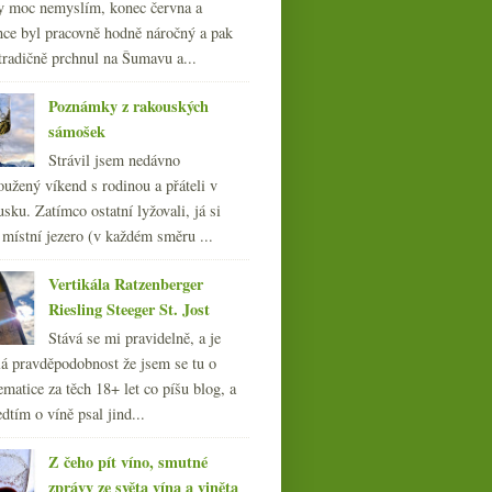
y moc nemyslím, konec června a
nce byl pracovně hodně náročný a pak
tradičně prchnul na Šumavu a...
Poznámky z rakouských
sámošek
Strávil jsem nedávno
oužený víkend s rodinou a přáteli v
sku. Zatímco ostatní lyžovali, já si
 místní jezero (v každém směru ...
Vertikála Ratzenberger
Riesling Steeger St. Jost
Stává se mi pravidelně, a je
á pravděpodobnost že jsem se tu o
ematice za těch 18+ let co píšu blog, a
dtím o víně psal jind...
Z čeho pít víno, smutné
Šumivá degustace na
zprávy ze světa vína a viněta