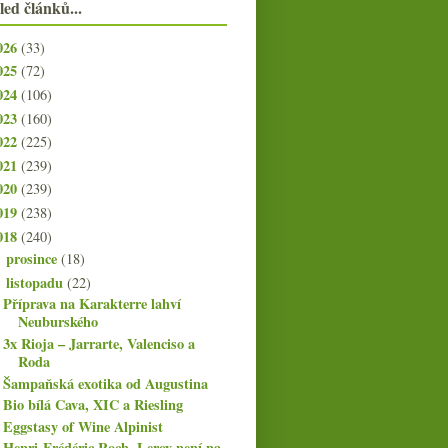
led článků...
026
(33)
025
(72)
024
(106)
023
(160)
022
(225)
021
(239)
020
(239)
019
(238)
018
(240)
prosince
(18)
►
listopadu
(22)
▼
Příprava na Karakterre lahví
Neuburského
3x Rioja – Jarrarte, Valenciso a
Roda
Šampaňská exotika od Augustina
Bio bílá Cava, XIC a Riesling
Eggstasy of Wine Alpinist
Henri-Frédéric Roch, Leroy není na