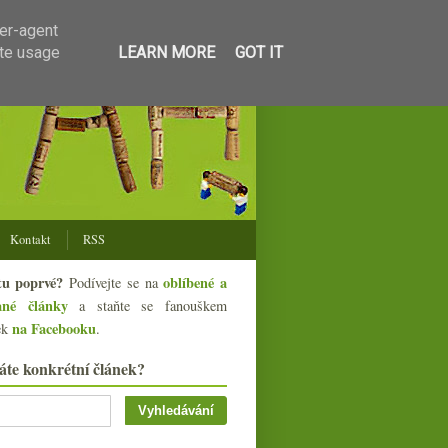
ser-agent
ate usage
LEARN MORE
GOT IT
Kontakt
RSS
tu poprvé?
oblíbené a
Podívejte se na
ané články
a staňte se fanouškem
na Facebooku
ek
.
áte konkrétní článek?