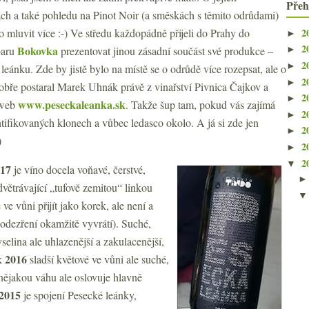
Přeh
ch a také pohledu na Pinot Noir (a směskách s těmito odrůdami)
2
o mluvit více :-) Ve středu každopádně přijeli do Prahy do
►
2
Bokovka
baru
prezentovat jinou zásadní součást své produkce –
►
2
►
leánku. Zde by jistě bylo na místě se o odrůdě více rozepsat, ale o
2
►
dobře postaral Marek Uhnák právě z vinařství Pivnica Čajkov a
2
►
www.peseckaleanka.sk
 web
. Takže šup tam, pokud vás zajímá
2
►
tifikovaných klonech a vůbec ledasco okolo. A já si zde jen
2
►
)
2
►
2
▼
017
je víno docela voňavé, čerstvé,
dvětrávající „tufově zemitou“ linkou
e vůni přijít jako korek, ale není a
podezření okamžitě vyvrátí). Suché,
yselina ale uhlazenější a zakulacenější,
2016
ík
sladší květové ve vůni ale suché,
o nějakou váhu ale oslovuje hlavně
 2015
je spojení Pesecké leánky,