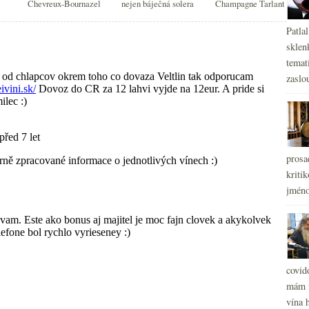
Chevreux-Bournazel
nejen báječná solera
Champagne Tarlant
Patla
sklen
temati
zaslou
prosa
kritik
jméno
covid
mám r
vína h