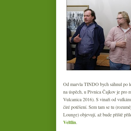
Od marvla TINDO bych sáhnul po leh
na úspěch, u Pivnica Čajkov je pro
Vulcanica 2016). S vinaři od vulkánu
čiré potěšení. Sem tam se tu (rozumě
Lounge) objevují, až bude příště příle
Veltlin
.