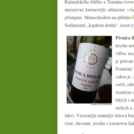
Rulandského bílého a Tramínu červ
intenzivní, krémovější, uhlazené, s fa
č
přístupné. Mimochodem na příštím
Sedimental „kapitola druhá“, čerstvý 
Pivnica 
trochu ne
vůbec nec
je průvan 
Poměrně v
cukru je,
svěží, záb
zemitým 
bílých i 
sudech a 
lahví. Výraznější matnější růžová bar
čisté, šťavnaté, trochu s toustovou li