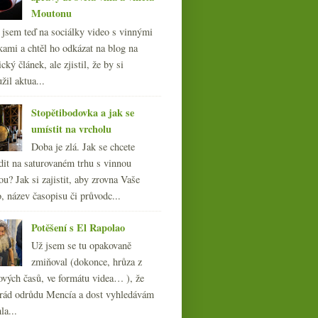
téma Corpinnat
Moutonu
l jsem teď na sociálky video s vinnými
kami a chtěl ho odkázat na blog na
cký článek, ale zjistil, že by si
žil aktua...
Stopětibodovka a jak se
umístit na vrcholu
Doba je zlá. Jak se chcete
dit na saturovaném trhu s vinnou
ou? Jak si zajistit, aby zrovna Vaše
, název časopisu či průvodc...
Potěšení s El Rapolao
Už jsem se tu opakovaně
zmiňoval (dokonce, hrůza z
ových časů, ve formátu videa… ), že
ád odrůdu Mencía a dost vyhledávám
la...