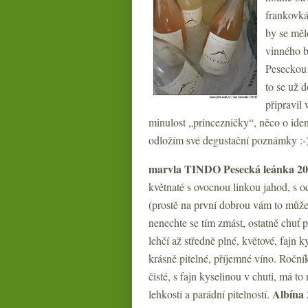
frankovká
by se měl
vinného 
Peseckou 
to se už 
připravil
minulost „princezničky“, něco o iden
odložím své degustační poznámky :-
marvla TINDO
Pesecká leánka 2
květnaté s ovocnou linkou jahod, s o
(prostě na první dobrou vám to může v
nenechte se tím zmást, ostatně chuť 
lehčí až středně plné, květové, fajn k
krásně pitelné, příjemné víno. Ročn
čisté, s fajn kyselinou v chuti, má t
Albína
lehkostí a parádní pitelností.