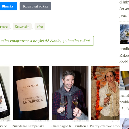
článk
Bluesky
Kopírovat odkaz
červe
jsem 
,
,
ustace
Slovensko
víno
ného vínopsavce a nezávislé články z vinného světa!
prodl
Rakou
oběhl
nemal
probl
už pře
ry od
Rukodělná šampaňská
Champagne R. Pouillon a
Předfyloxerové emoce s