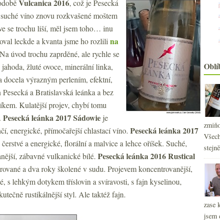
Vulcanica 2016
podobě
, což
je Pesecká
, suché víno znovu rozkvašené moštem
ve se trochu liší, měl jsem toho… inu
na
oval leckde a kvanta jsme ho rozlili
 Na úvod trochu zaprděné, ale rychle se
Oblí
 jahoda, žluté ovoce, minerální linka,
a docela výrazným perlením, efektní,
n Pesecká a Bratislavská leánka a bez
níkem. Kulatější projev, chybí tomu
Pesecká leánka 2017 Sádowie
.
je
zmiňo
Pesecká leánka 2017
ehčí, energické, přímočařejší chlastací víno.
Všech
 čerstvé a energické, florální a malvice a lehce oříšek. Suché,
stejn
Pesecká leánka 2016 Rustical
anější, zábavné vulkanické bílé.
rované a dva roky školené v sudu. Projevem koncentrovanější,
2
►
é, s lehkým dotykem tříslovin a svíravosti, s fajn kyselinou,
2
►
kutečně rustikálnější styl. Ale taktéž fajn.
2
►
zase 
2
►
jsem 