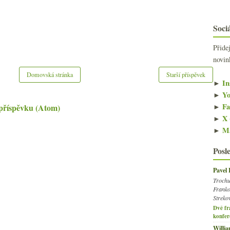
Sociá
Přide
novin
Domovská stránka
Starší příspěvek
►
In
►
Yo
►
Fa
příspěvku (Atom)
►
X 
►
Ma
Posl
Pavel
Trochu
Franko
Streko
Dvě fr
konfer
Willi