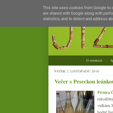
This site uses cookies from Google to de
are shared with Google along with perfo
statistics, and to detect and address ab
O stránkách
S
PÁTEK 2. LISTOPADU 2018
Večer s Peseckou leánko
Pivnica 
rukodělný
vulkánu S
hodně bav