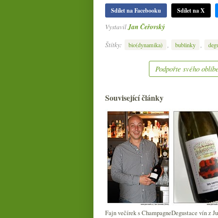
Sdílet na Facebooku
Sdílet na X
Vystavil
Jan Čeřovský
Štítky:
,
,
bio(dynamika)
bublinky
deg
Podpořte svého oblíbe
Související články
Fajn večírek s Champagne
Degustace vín z Ju