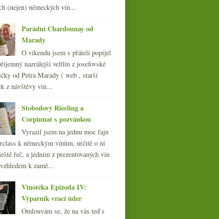
013
(249)
ch (nejen) německých vin...
012
(254)
011
(252)
Parádní Chardonnay od
010
(249)
Marady
009
(249)
O víkendu jsem s přáteli popíjel
008
(270)
říjemný nazrálejší veltlín z josefovské
007
(108)
čky od Petra Marady ( web , starší
ek z návštěvy vin...
Stobodový Riesling a
Corpinnat s pozvánkou
Vyrazil jsem na jednu moc fajn
rclass k německým vínům, určitě o ní
ještě řeč, a jedním z prezentovaných vín
 vzhledem k zamě...
Vinotéka Epizoda IV:
Výparník vrací úder
Omlouvám se, že na vás teď s