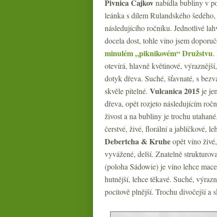
Pivnica Čajkov
nabídla bubliny v 
leánka s dílem Rulandského šedého
následujícího ročníku. Jednotlivé lah
docela dost, tohle víno jsem doporuč
minulém „piknikovém“ Družstvu
.
otevírá, hlavně květinové, výraznější,
dotyk dřeva. Suché, šťavnaté, s bezv
Vulcanica 2015
skvěle pitelné.
je je
dřeva, opět rozjeto následujícím roč
živost a na bubliny je trochu utahané
čerstvé, živé, florální a jablíčkové, l
Debertcha & Kruhe
opět víno živé,
vyvážené, delší. Znatelně strukturov
(poloha Sádowie)
je
víno lehce mace
hutnější, lehce těkavé. Suché, výrazn
pocitově plnější. Trochu divočejší a s