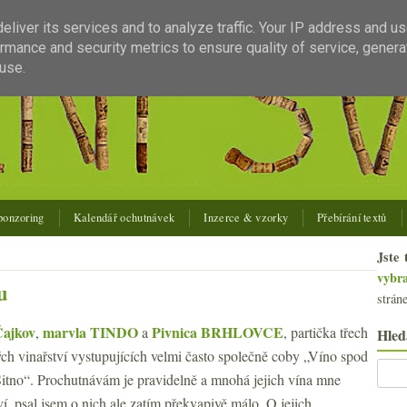
liver its services and to analyze traffic. Your IP address and u
rmance and security metrics to ensure quality of service, gener
use.
ponzoring
Kalendář ochutnávek
Inzerce & vzorky
Přebírání textů
Jste 
vybr
u
strán
Čajkov
marvla TINDO
Pivnica BRHLOVCE
,
a
, partička třech
Hled
ch vinařství vystupujících velmi často společně coby „Víno spod
itno“. Prochutnávám je pravidelně a mnohá jejich vína mne
í, psal jsem o nich ale zatím překvapivě málo. O jejich