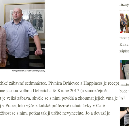
2
►
různý
2
►
2
►
2
►
2
►
2
►
moc p
2
►
Kukvi
zápis
ké zábavné sedmnáctce, Pivnica Brhlovce a Happiness je recept
maste
 mne jasnou volbou Debertcha & Kruhe 2017 (a samozřejmě
bude 
 je velká zábava, skvěle se s nimi povídá a zkoumat jejich vína je
byl –
j v Praze, foto výše z loňské průřezové ochutnávky v Café
žitost se s nimi potkat tak ji určitě nevynechte. Jo a dováží je