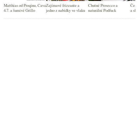
Matthias od Proqinu, Cava
Zajímavé frizzante a
Chutné Prosecco a
Červe
4.7. a šumivé Grillo
jedno z nabídky ve vlaku
naturální Podfuck
a skv