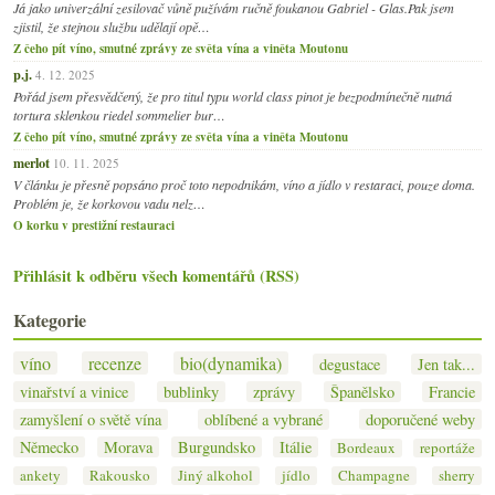
Já jako univerzální zesilovač vůně pužívám ručně foukanou Gabriel - Glas.Pak jsem
zjistil, že stejnou službu udělají opě…
Z čeho pít víno, smutné zprávy ze světa vína a viněta Moutonu
p.j.
4. 12. 2025
Pořád jsem přesvědčený, že pro titul typu world class pinot je bezpodmínečně nutná
tortura sklenkou riedel sommelier bur…
Z čeho pít víno, smutné zprávy ze světa vína a viněta Moutonu
merlot
10. 11. 2025
V článku je přesně popsáno proč toto nepodnikám, víno a jídlo v restaraci, pouze doma.
Problém je, že korkovou vadu nelz…
O korku v prestižní restauraci
Přihlásit k odběru všech komentářů (RSS)
Kategorie
víno
recenze
bio(dynamika)
degustace
Jen tak...
vinařství a vinice
bublinky
zprávy
Španělsko
Francie
zamyšlení o světě vína
oblíbené a vybrané
doporučené weby
Německo
Morava
Burgundsko
Itálie
Bordeaux
reportáže
ankety
Rakousko
Jiný alkohol
jídlo
Champagne
sherry