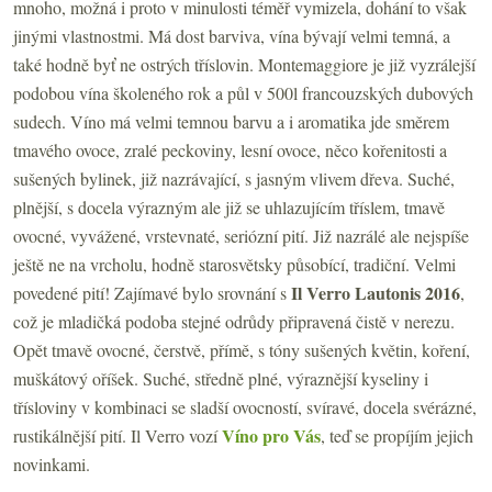
mnoho, možná i proto v minulosti téměř vymizela, dohání to však
jinými vlastnostmi. Má dost barviva, vína bývají velmi temná, a
také hodně byť ne ostrých tříslovin. Montemaggiore je již vyzrálejší
podobou vína školeného rok a půl v 500l francouzských dubových
sudech. Víno má velmi temnou barvu a i aromatika jde směrem
tmavého ovoce, zralé peckoviny, lesní ovoce, něco kořenitosti a
sušených bylinek, již nazrávající, s jasným vlivem dřeva. Suché,
plnější, s docela výrazným ale již se uhlazujícím tříslem, tmavě
ovocné, vyvážené, vrstevnaté, seriózní pití. Již nazrálé ale nejspíše
ještě ne na vrcholu, hodně starosvětsky působící, tradiční. Velmi
Il Verro
Lautonis 2016
povedené pití! Zajímavé bylo srovnání s
,
což je mladičká podoba stejné odrůdy připravená čistě v nerezu.
Opět tmavě ovocné, čerstvě, přímě, s tóny sušených květin, koření,
muškátový oříšek. Suché, středně plné, výraznější kyseliny i
třísloviny v kombinaci se sladší ovocností, svíravé, docela svérázné,
Víno pro Vás
rustikálnější pití. Il Verro vozí
, teď se propíjím jejich
novinkami.