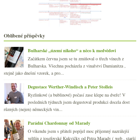
dubna
(19)
►
března
(21)
►
února
(20)
►
ledna
(22)
►
2017
(240)
Oblíbené příspěvky
►
2016
(250)
►
2015
(251)
►
Bulharské „území nikoho“ a něco k medvědovi
2014
(254)
►
Začátkem června jsem se tu zmiňoval o třech vínech z
2013
(249)
►
Bulharska. Všechna pocházela z vinařství Damianitza ,
2012
(254)
►
stejně jako dnešní vzorek, a pro...
2011
(252)
►
2010
(249)
Degustace Werther-Windisch a Peter Stolleis
►
2009
(249)
►
Ryzlinkové (a bublinové) počasí zase klepe na dveře! V
2008
(270)
►
posledních týdnech jsem degustoval produkci docela dost
2007
(108)
►
různých (nejen) německých vin...
Parádní Chardonnay od Marady
O víkendu jsem s přáteli popíjel moc příjemný nazrálejší
veltlín z josefovské Kukvičky od Petra Marady ( web , starší