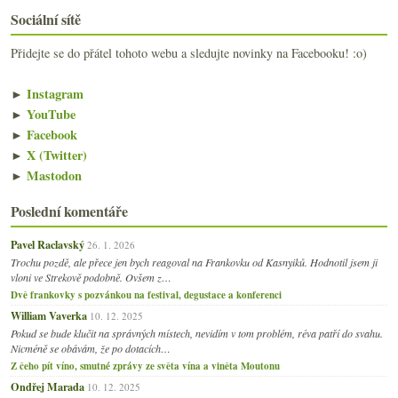
Sociální sítě
Přidejte se do přátel tohoto webu a sledujte novinky na Facebooku! :o)
►
Instagram
►
YouTube
►
Facebook
►
X (Twitter)
►
Mastodon
Poslední komentáře
Pavel Raclavský
26. 1. 2026
Trochu pozdě, ale přece jen bych reagoval na Frankovku od Kasnyiků. Hodnotil jsem ji
vloni ve Strekově podobně. Ovšem z…
Dvě frankovky s pozvánkou na festival, degustace a konferenci
William Vaverka
10. 12. 2025
Pokud se bude klučit na správných místech, nevidím v tom problém, réva patří do svahu.
Nicméně se obávám, že po dotacích…
Z čeho pít víno, smutné zprávy ze světa vína a viněta Moutonu
Ondřej Marada
10. 12. 2025