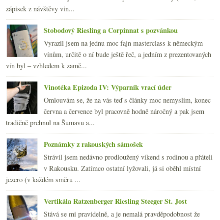
zápisek z návštěvy vin...
Stobodový Riesling a Corpinnat s pozvánkou
Vyrazil jsem na jednu moc fajn masterclass k německým
vínům, určitě o ní bude ještě řeč, a jedním z prezentovaných
vín byl – vzhledem k zamě...
Vinotéka Epizoda IV: Výparník vrací úder
Omlouvám se, že na vás teď s články moc nemyslím, konec
června a července byl pracovně hodně náročný a pak jsem
tradičně prchnul na Šumavu a...
Poznámky z rakouských sámošek
Strávil jsem nedávno prodloužený víkend s rodinou a přáteli
v Rakousku. Zatímco ostatní lyžovali, já si oběhl místní
jezero (v každém směru ...
Vertikála Ratzenberger Riesling Steeger St. Jost
Stává se mi pravidelně, a je nemalá pravděpodobnost že