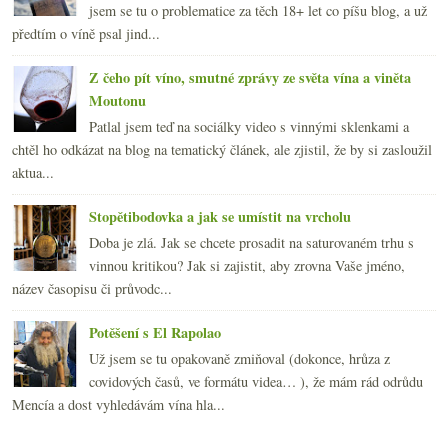
jsem se tu o problematice za těch 18+ let co píšu blog, a už
předtím o víně psal jind...
Z čeho pít víno, smutné zprávy ze světa vína a viněta
Moutonu
Patlal jsem teď na sociálky video s vinnými sklenkami a
chtěl ho odkázat na blog na tematický článek, ale zjistil, že by si zasloužil
aktua...
Stopětibodovka a jak se umístit na vrcholu
Doba je zlá. Jak se chcete prosadit na saturovaném trhu s
vinnou kritikou? Jak si zajistit, aby zrovna Vaše jméno,
název časopisu či průvodc...
Potěšení s El Rapolao
Už jsem se tu opakovaně zmiňoval (dokonce, hrůza z
covidových časů, ve formátu videa… ), že mám rád odrůdu
Mencía a dost vyhledávám vína hla...