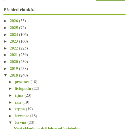
Přehled článků...
2026
(35)
►
2025
(72)
►
2024
(106)
►
2023
(160)
►
2022
(225)
►
2021
(239)
►
2020
(239)
►
2019
(238)
►
2018
(240)
▼
prosince
(18)
►
listopadu
(22)
►
října
(23)
►
září
(19)
►
srpna
(19)
►
července
(18)
►
června
(20)
▼
Nové sklenka a dvě lahve od bohémky