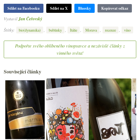
Sdílet na Facebooku
Sdílet na X
Bluesky
Kopírovat odkaz
Vystavil
Jan Čeřovský
Štítky:
,
,
,
,
,
bio(dynamika)
bublinky
Itálie
Morava
recenze
víno
Podpořte svého oblíbeného vínopsavce a nezávislé články z
vinného světa!
Související články