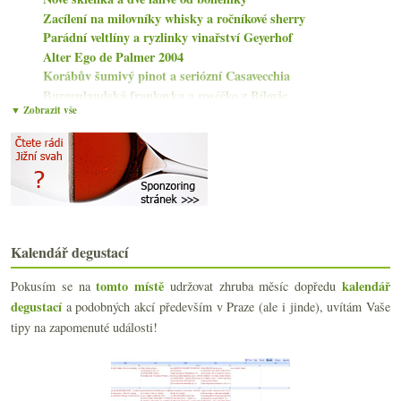
Zacílení na milovníky whisky a ročníkové sherry
Parádní veltlíny a ryzlinky vinařství Geyerhof
Alter Ego de Palmer 2004
Korábův šumivý pinot a seriózní Casavecchia
Burgenlandská frankovka a roséčko z Bílovic
▼ Zobrazit vše
Rozjímání u dvou povedených šumivek
Unavený ale spokojený v Beaujolais
Velká Rioja a Tempranillo z Ribera del Duero
Výtečný ryzlink od Balatonu
Festival alsaských vín na Újezdě
Jihoafrické bubliny a naturální Mencía
Báječný Chenin Le Haut des Clous 2015
VieVinum, United by Blaufränkisch a Return to Terr...
Kalendář degustací
Fajnšmekr slaví sedmé narozeniny…
tomto místě
kalendář
Pokusím se na
udržovat zhruba měsíc dopředu
Dvakrát fajn cava a jedno Maďarsko
degustací
a podobných akcí především v Praze (ale i jinde), uvítám Vaše
Riedel Performace, vinohradnické extrémy, vysoce h...
Česká vína opět v Praze
tipy na zapomenuté události!
Saké tradiční aneb tekutá rýže
Třikrát Barbaresco od La Ca' Növa
května
(19)
►