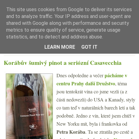
This site uses cookies from Google to deliver its services
and to analyze traffic. Your IP address and user-agent are
shared with Google along with performance and security
metrics to ensure quality of service, generate usage
statistics, and to detect and address abuse.
☰ Menu
LEARN MORE
GOT IT
PONDĚLÍ 25. ČERVNA 2018
Korábův šumivý pinot a seriózní Casavecchia
pácháme v
Dnes odpoledne a večer
centru Prahy další Družstvo
, téma
jsou tentokrát vína co jsme vezli (a z
části nedovezli) do USA a Kanady, styly
co tam teď v naturálních barech letí a tak
podobně. Jedno z vín, které jsem chtěl v
New Yorku mít, byla i frankovka od
Petra Korába
. Ta se ztratila po cestě a