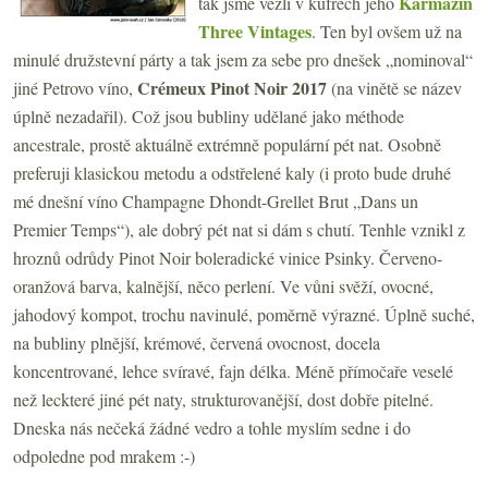
Karmazín
tak jsme vezli v kufrech jeho
Three Vintages
. Ten byl ovšem už na
minulé družstevní párty a tak jsem za sebe pro dnešek „nominoval“
Crémeux Pinot Noir 2017
jiné Petrovo víno,
(na vinětě se název
úplně nezadařil). Což jsou bubliny udělané jako méthode
ancestrale, prostě aktuálně extrémně populární pét nat. Osobně
preferuji klasickou metodu a odstřelené kaly (i proto bude druhé
mé dnešní víno Champagne Dhondt-Grellet Brut „Dans un
Premier Temps“), ale dobrý pét nat si dám s chutí. Tenhle vznikl z
hroznů odrůdy Pinot Noir boleradické vinice Psinky. Červeno-
oranžová barva, kalnější, něco perlení. Ve vůni svěží, ovocné,
jahodový kompot, trochu navinulé, poměrně výrazné. Úplně suché,
na bubliny plnější, krémové, červená ovocnost, docela
koncentrované, lehce svíravé, fajn délka. Méně přímočaře veselé
než leckteré jiné pét naty, strukturovanější, dost dobře pitelné.
Dneska nás nečeká žádné vedro a tohle myslím sedne i do
odpoledne pod mrakem :-)