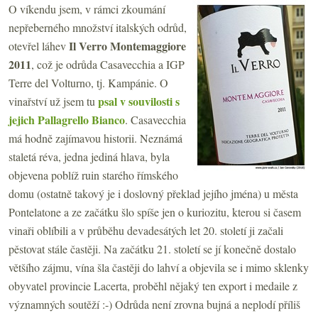
O víkendu jsem, v rámci zkoumání
nepřeberného množství italských odrůd,
Il Verro Montemaggiore
otevřel láhev
2011
, což je odrůda Casavecchia a IGP
Terre del Volturno, tj. Kampánie. O
psal v souvilosti s
vinařství už jsem tu
jejich Pallagrello Bianco
. Casavecchia
má hodně zajímavou historii. Neznámá
staletá réva, jedna jediná hlava, byla
objevena poblíž ruin starého římského
domu (ostatně takový je i doslovný překlad jejího jména) u města
Pontelatone a ze začátku šlo spíše jen o kuriozitu, kterou si časem
vinaři oblíbili a v průběhu devadesátých let 20. století ji začali
pěstovat stále častěji. Na začátku 21. století se jí konečně dostalo
většího zájmu, vína šla častěji do lahví a objevila se i mimo sklenky
obyvatel provincie Lacerta, proběhl nějaký ten export i medaile z
významných soutěží :-) Odrůda není zrovna bujná a neplodí příliš